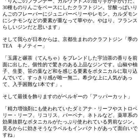
「りんごのブランデー、カルヴァドスの造り手が手がけた、
30種ものりんごをベースにしたクラフトジン。甘酸っぱいり
んごのフレーバーにジュニパーベリーやレモン、カルダモン
にシナモンなどの要素が重なって華やか。やはり、フランス
らしいジンだと思います」
そして我らが日本からは、京都生まれのクラフトジン「季の
TEA キノティー」
「玉露と碾茶（てんちゃ）をブレンドした宇治茶の香りを前
面に出した、個性的で驚きのある上品なジンです。山椒や柚
子、生姜、笹の葉など和を感じる要素をボタニカルに取り込
んでいて、すっきり感が唯一無二。希少な上に人気があっ
て、入手困難な1本です」。
そして最後を飾りますのがベルギーの「アッパーカット」
「精力増強剤にも使われていたダミアナ・リーフやストロベ
リー・リーフ、リコリス、バーベナ、ネトルなど、薬草系の
効果抜群なボタニカルがたっぷり使われている男前なジン。
見るからに効きそうなラベルもインパクトがあって面白いで
すね」