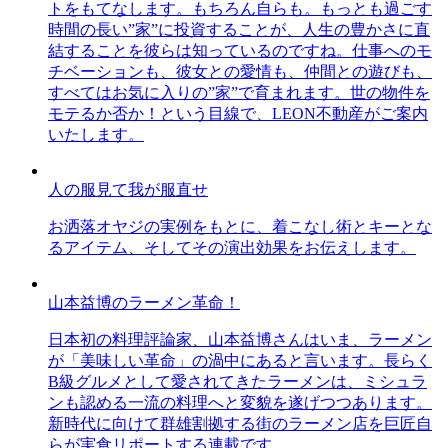
トをもてなします。もちろん自らも。もっとも過ごす
時間の長い”家”に投資することが、人生の豊かさに直
結することを彼らは知っているのですね。仕事へのモ
チベーションも、彼女との愛情も、仲間との遊びも、
すべてはお気に入りの”家”で育まれます。世の物件を
モテるか否か！という目線で、LEON不動産がご案内
いたします。
人の服見て我が服直せ
お洒落オヤジの実例をもとに、着こなし術とキーとな
るアイテム、そしてその演出効果をお伝えします。
山本益博のラーメン革命！
日本初の料理評論家、山本益博さんはいま、ラーメン
が「美味しい革命」の渦中にあると言います。長らく
B級グルメとして愛されてきたラーメンは、ミシュラ
ンも認める一流の料理へと変貌を遂げつつあります。
新時代に向けて群雄割拠する街のラーメン店を巨匠自
らが実食リポートする連載です。