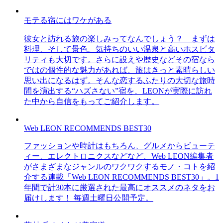
モテる宿にはワケがある
彼女と訪れる旅の楽しみってなんでしょう？ まずは
料理、そして景色。気持ちのいい温泉と高いホスピタ
リティも大切です。さらに設えや歴史などその宿なら
ではの個性的な魅力があれば、旅はきっと素晴らしい
思い出になるはず。そんな恋するふたりの大切な旅時
間を演出する“ハズさない”宿を、LEONが実際に訪れ
た中から自信をもってご紹介します。
Web LEON RECOMMENDS BEST30
ファッションや時計はもちろん、グルメからビューテ
ィー、エレクトロニクスなどなど、Web LEON編集者
がさまざまなジャンルのワクワクするモノ・コトを紹
介する連載「Web LEON RECOMMENDS BEST30」。1
年間で計30本に厳選された最高にオススメのネタをお
届けします！ 毎週土曜日公開予定。