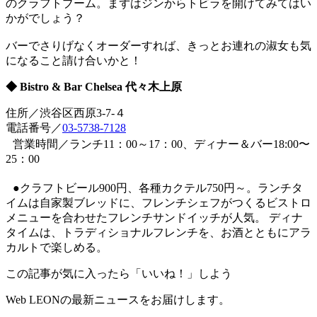
のクラフトブーム。まずはジンからトビラを開けてみてはい
かがでしょう？
バーでさりげなくオーダーすれば、きっとお連れの淑女も気
になること請け合いかと！
◆ Bistro & Bar Chelsea 代々木上原
住所／渋谷区西原3-7-４
電話番号／
03-5738-7128
営業時間／ランチ11：00～17：00、ディナー＆バー18:00〜
25：00
●クラフトビール900円、各種カクテル750円～。ランチタ
イムは自家製ブレッドに、フレンチシェフがつくるビストロ
メニューを合わせたフレンチサンドイッチが人気。 ディナ
タイムは、トラディショナルフレンチを、お酒とともにアラ
カルトで楽しめる。
この記事が気に入ったら「いいね！」しよう
Web LEONの最新ニュースをお届けします。