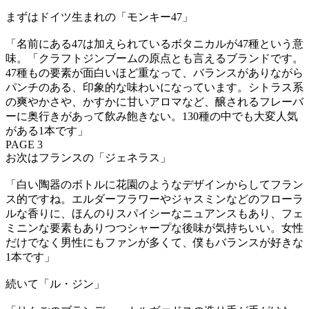
まずはドイツ生まれの「モンキー47」
「名前にある47は加えられているボタニカルが47種という意
味。「クラフトジンブームの原点とも言えるブランドです。
47種もの要素が面白いほど重なって、バランスがありながら
パンチのある、印象的な味わいになっています。シトラス系
の爽やかさや、かすかに甘いアロマなど、醸されるフレーバ
ーに奥行きがあって飲み飽きない。130種の中でも大変人気
がある1本です」
PAGE 3
お次はフランスの「ジェネラス」
「白い陶器のボトルに花園のようなデザインからしてフラン
ス的ですね。エルダーフラワーやジャスミンなどのフローラ
ルな香りに、ほんのりスパイシーなニュアンスもあり、フェ
ミニンな要素もありつつシャープな後味が気持ちいい。女性
だけでなく男性にもファンが多くて、僕もバランスが好きな
1本です」
続いて「ル・ジン」