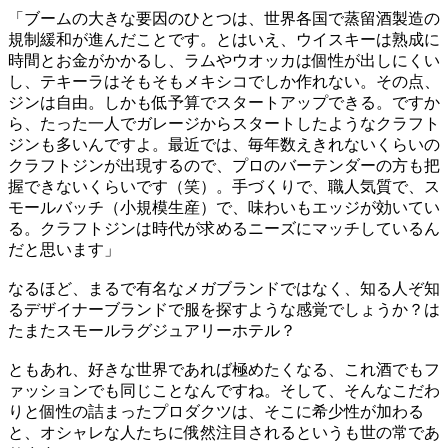
「ブームの大きな要因のひとつは、世界各国で蒸留酒製造の
規制緩和が進んだことです。とはいえ、ウイスキーは熟成に
時間とお金がかかるし、ラムやウオッカは個性が出しにくい
し、テキーラはそもそもメキシコでしか作れない。その点、
ジンは自由。しかも低予算でスタートアップできる。ですか
ら、たった一人でガレージからスタートしたようなクラフト
ジンも多いんですよ。最近では、毎年数えきれないくらいの
クラフトジンが出現するので、プロのバーテンダーの方も把
握できないくらいです（笑）。手づくりで、職人気質で、ス
モールバッチ（小規模生産）で、味わいもエッジが効いてい
る。クラフトジンは時代が求めるニーズにマッチしているん
だと思います」
なるほど、まるで有名なメガブランドではなく、知る人ぞ知
るデザイナーブランドで服を探すような感覚でしょうか？は
たまたスモールラグジュアリーホテル？
ともあれ、好きな世界であれば極めたくなる、これ酒でもフ
ァッションでも同じことなんですね。そして、そんなこだわ
りと個性の詰まったプロダクツは、そこに希少性が加わる
と、オシャレな人たちに俄然注目されるというも世の常であ