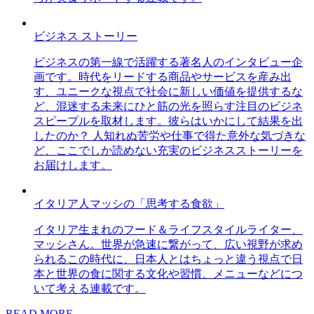
ビジネス ストーリー
ビジネスの第一線で活躍する著名人のインタビュー企
画です。時代をリードする商品やサービスを産み出
す、ユニークな視点で社会に新しい価値を提供するな
ど、混迷する未来にひと筋の光を照らす注目のビジネ
スピープルを取材します。彼らはいかにして結果を出
したのか？ 人知れぬ苦労や仕事で得た意外な気づきな
ど、ここでしか読めない充実のビジネスストーリーを
お届けします。
イタリア人マッシの「思考する食欲」
イタリア生まれのフード＆ライフスタイルライター、
マッシさん。世界が急速に繋がって、広い視野が求め
られるこの時代に、日本人とはちょっと違う視点で日
本と世界の食に関する文化や習慣、メニューなどにつ
いて考える連載です。
READ MORE