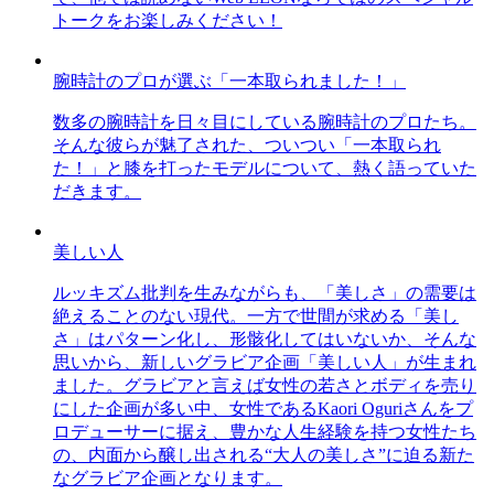
トークをお楽しみください！
腕時計のプロが選ぶ「一本取られました！」
数多の腕時計を日々目にしている腕時計のプロたち。
そんな彼らが魅了された、ついつい「一本取られ
た！」と膝を打ったモデルについて、熱く語っていた
だきます。
美しい人
ルッキズム批判を生みながらも、「美しさ」の需要は
絶えることのない現代。一方で世間が求める「美し
さ」はパターン化し、形骸化してはいないか、そんな
思いから、新しいグラビア企画「美しい人」が生まれ
ました。グラビアと言えば女性の若さとボディを売り
にした企画が多い中、女性であるKaori Oguriさんをプ
ロデューサーに据え、豊かな人生経験を持つ女性たち
の、内面から醸し出される“大人の美しさ”に迫る新た
なグラビア企画となります。