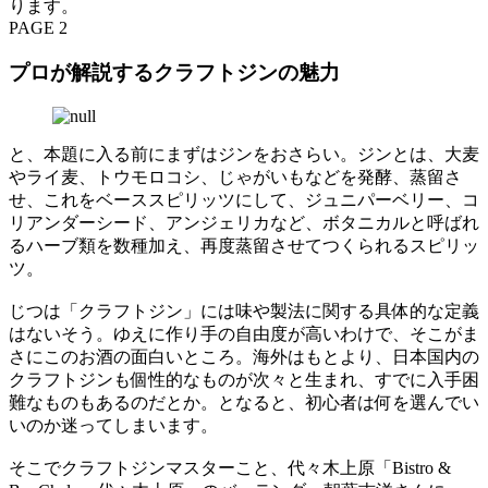
ります。
PAGE 2
プロが解説するクラフトジンの魅力
と、本題に入る前にまずはジンをおさらい。ジンとは、大麦
やライ麦、トウモロコシ、じゃがいもなどを発酵、蒸留さ
せ、これをベーススピリッツにして、ジュニパーベリー、コ
リアンダーシード、アンジェリカなど、ボタニカルと呼ばれ
るハーブ類を数種加え、再度蒸留させてつくられるスピリッ
ツ。
じつは「クラフトジン」には味や製法に関する具体的な定義
はないそう。ゆえに作り手の自由度が高いわけで、そこがま
さにこのお酒の面白いところ。海外はもとより、日本国内の
クラフトジンも個性的なものが次々と生まれ、すでに入手困
難なものもあるのだとか。となると、初心者は何を選んでい
いのか迷ってしまいます。
そこでクラフトジンマスターこと、代々木上原「Bistro &