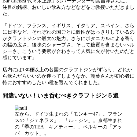
Bar Chelsea 代々木上原」のバーテンダー朝葉吉洋さんに、
注目の銘柄、おいしい飲み方などなどをご教授いただきまし
た。
「ドイツ、フランス、イギリス、イタリア、スペイン、さら
に日本など、それぞれの国ごとに個性がはっきりしているの
がクラフトジンの最大の魅力。さらにボタニカルによる香り
の幅の広さ、後味のシャープさ、そして糖質を含まないヘル
シーさ、こういう要素が合わさって人気に火が付いたのだと
感じています」
店内には130種以上の各国のクラフトジンがずらり。どれか
ら飲んだらいいのか迷ってしまうなか、朝葉さんが初心者に
特におすすめしたい5種を選んでくれました。
間違いない！いま呑むべきクラフトジン５選
左から、ドイツ生まれの「モンキー47」。フラン
スの「ジェネラス」、「ル・ジン」。京都生まれ
の「季のTEA キノティー」、ベルギーの「アッ
パーカット」。