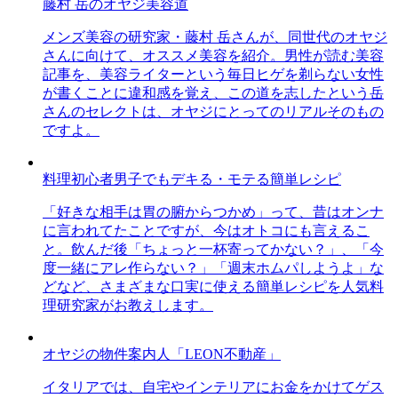
藤村 岳のオヤジ美容道
メンズ美容の研究家・藤村 岳さんが、同世代のオヤジ
さんに向けて、オススメ美容を紹介。男性が読む美容
記事を、美容ライターという毎日ヒゲを剃らない女性
が書くことに違和感を覚え、この道を志したという岳
さんのセレクトは、オヤジにとってのリアルそのもの
ですよ。
料理初心者男子でもデキる・モテる簡単レシピ
「好きな相手は胃の腑からつかめ」って、昔はオンナ
に言われてたことですが、今はオトコにも言えるこ
と。飲んだ後「ちょっと一杯寄ってかない？」、「今
度一緒にアレ作らない？」「週末ホムパしようよ」な
どなど、さまざまな口実に使える簡単レシピを人気料
理研究家がお教えします。
オヤジの物件案内人「LEON不動産」
イタリアでは、自宅やインテリアにお金をかけてゲス