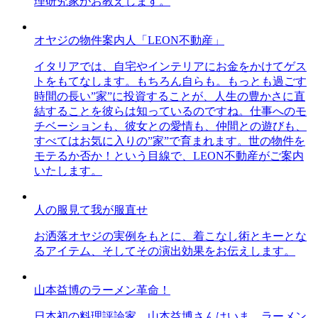
理研究家がお教えします。
オヤジの物件案内人「LEON不動産」
イタリアでは、自宅やインテリアにお金をかけてゲス
トをもてなします。もちろん自らも。もっとも過ごす
時間の長い”家”に投資することが、人生の豊かさに直
結することを彼らは知っているのですね。仕事へのモ
チベーションも、彼女との愛情も、仲間との遊びも、
すべてはお気に入りの”家”で育まれます。世の物件を
モテるか否か！という目線で、LEON不動産がご案内
いたします。
人の服見て我が服直せ
お洒落オヤジの実例をもとに、着こなし術とキーとな
るアイテム、そしてその演出効果をお伝えします。
山本益博のラーメン革命！
日本初の料理評論家、山本益博さんはいま、ラーメン