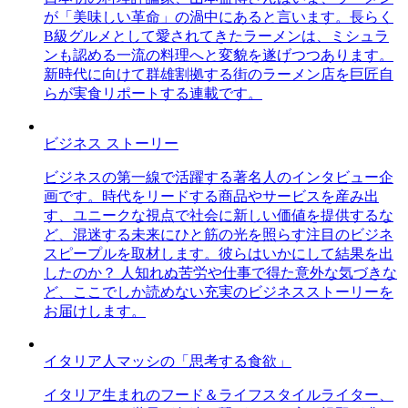
が「美味しい革命」の渦中にあると言います。長らく
B級グルメとして愛されてきたラーメンは、ミシュラ
ンも認める一流の料理へと変貌を遂げつつあります。
新時代に向けて群雄割拠する街のラーメン店を巨匠自
らが実食リポートする連載です。
ビジネス ストーリー
ビジネスの第一線で活躍する著名人のインタビュー企
画です。時代をリードする商品やサービスを産み出
す、ユニークな視点で社会に新しい価値を提供するな
ど、混迷する未来にひと筋の光を照らす注目のビジネ
スピープルを取材します。彼らはいかにして結果を出
したのか？ 人知れぬ苦労や仕事で得た意外な気づきな
ど、ここでしか読めない充実のビジネスストーリーを
お届けします。
イタリア人マッシの「思考する食欲」
イタリア生まれのフード＆ライフスタイルライター、