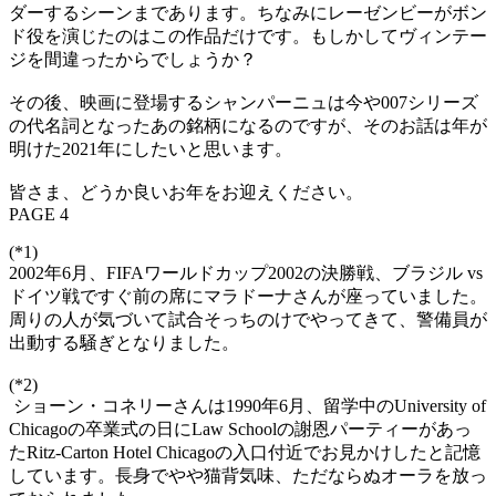
ダーするシーンまであります。ちなみにレーゼンビーがボン
ド役を演じたのはこの作品だけです。もしかしてヴィンテー
ジを間違ったからでしょうか？
その後、映画に登場するシャンパーニュは今や007シリーズ
の代名詞となったあの銘柄になるのですが、そのお話は年が
明けた2021年にしたいと思います。
皆さま、どうか良いお年をお迎えください。
PAGE 4
(*1)
2002年6月、FIFAワールドカップ2002の決勝戦、ブラジル vs
ドイツ戦ですぐ前の席にマラドーナさんが座っていました。
周りの人が気づいて試合そっちのけでやってきて、警備員が
出動する騒ぎとなりました。
(*2)
ショーン・コネリーさんは1990年6月、留学中のUniversity of
Chicagoの卒業式の日にLaw Schoolの謝恩パーティーがあっ
たRitz-Carton Hotel Chicagoの入口付近でお見かけしたと記憶
しています。長身でやや猫背気味、ただならぬオーラを放っ