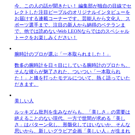
今、この人の話が聞きたい！ 編集部が独自の目線でセ
レクトした注目ピープルのオリジナルインタビューを
お届けする連載コーナーです。芸能人から文化人、ス
ポーツ選手まで、注目の新人から納得のベテランま
で、他では読めないWeb LEONならではのスペシャル
トークをお楽しみください！
腕時計のプロが選ぶ「一本取られました！」
数多の腕時計を日々目にしている腕時計のプロたち。
そんな彼らが魅了された、ついつい「一本取られ
た！」と膝を打ったモデルについて、熱く語っていた
だきます。
美しい人
ルッキズム批判を生みながらも、「美しさ」の需要は
絶えることのない現代。一方で世間が求める「美し
さ」はパターン化し、形骸化してはいないか、そんな
思いから、新しいグラビア企画「美しい人」が生まれ