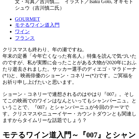
文・写真／吉川慎二 イラスト／Isaku Goto, オキモト
シュウ（吉川慎二氏）
GOURMET
モテるワイン道入門
ワイン
フランス
クリスマスも終わり、年の瀬ですね。
年末の定番「今年亡くなった有名人」特集を読んで気づいた
のですが、私が実際に会ったことがある大物が2020年におふ
たり逝去されました。サッカー選手のディエゴ・マラドーナ
(*1)と、映画俳優のショーン・コネリー(*2)です。ご冥福を
お祈り申し上げたいと思います。
ショーン・コネリーで連想されるのはやはり『007』。そし
てこの映画でのワインはなんといってもシャンパーニュ。と
いうことで、『007』とシャンパーニュが今回のテーマで
す。クリスマスやニューイヤー・カウントダウンとも関連し
ますからタイムリーな話題でしょう？
モテるワイン道入門～『007』とシャン