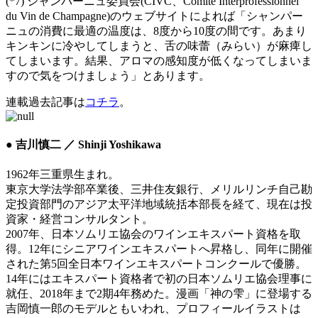
(*7) シャンパーニュ委員会(CIVC、Comite Interprofessionnel
du Vin de Champagne)のウェブサイトによれば「シャンパー
ニュの消費に最適の温度は、8度から10度の間です。あまり
キンキンに冷やしてしまうと、舌の味蕾（みらい）が麻痺し
てしまいます。結果、アロマの感知度が低くなってしまいま
すので気をつけましょう」とあります。
連載過去記事は
コチラ
。
● 吉川慎二 ／ Shinji Yoshikawa
1962年三重県生まれ。
東京大学法学部卒業後、三井住友銀行、メリルリンチ自己勘
定投資部門のアジア太平洋地域統括本部長を経て、現在は投
資家・経営コンサルタント。
2007年、日本ソムリエ協会のワインエキスパート資格を取
得。12年にシニアワインエキスパートへ昇格し、同年に開催
された第5回全日本ワインエキスパートコンクールで優勝。
14年にはエキスパート資格者で初の日本ソムリエ協会理事に
就任、2018年まで2期4年務めた。漫画「神の雫」に登場する
吉岡慎一郎のモデルともいわれ、プロフィールイラストは