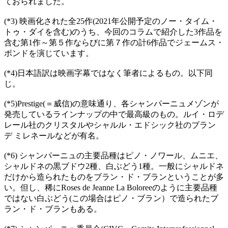
ておられました。
(*3) 映画化された全25作(2021年公開予定のノー・タイム・
トゥ・ダイを含む)のうち、今回のコラムで紹介した3作品を
含む第1作～第５作ならびに第７作の計6作品でジェームス・
ボンドを演じています。
(*4)日本語訳は映画字幕ではなく筆者によるもの。以下同
じ。
(*5)Prestige(＝威信)の意味通り、各シャンパーニュメゾンが
発売しているラインナップの中で最高級のもの。ルイ・ロデ
レール社のクリスタルやシャルル・エドシック社のブラン
デ ミレネールなどが有名。
(*6) シャンパーニュの主要品種はピノ・ノワール、ムニエ、
シャルドネの黒ブドウ2種、白ぶどう1種。一般にシャルドネ
だけから造られたものをブラン・ド・ブランということが多
い。但し、稀にRoses de Jeanne La Boloreeのように主要品種
ではない白ぶどう(この場合はピノ・ブラン）で造られたブ
ラン・ド・ブランもある。