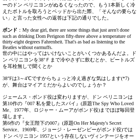
ーのドン ペリニヨンがぬるくなったので、もう1本新しく冷
えたボトルを取ろうとベッドから出た際、「そんなの要らな
い」と言った女性への返答は下記の通りでした。
ボンド
：My dear girl, there are some things that just aren't done
such as drinking Dom Perignon fifty-three above a temperature of
thirty-eight degrees Fahrenheit. That's as bad as listening to the
Beatles without earmuffs.
世の中にはやってはいけないことがいくつかあるんだよ。ド
ン ペリニヨンを38°Ｆまで冷やさずに飲むとか、ビートルズ
を耳栓無しで聞くとか
38°Fは3～4℃ですからちょっと冷え過ぎな気はします(*7)
が、舞台はマイアミだからよいのでしょうか？
ジェームス・ボンド役は変わりますが、ドン ペリニヨンは
第10作の『007 私を愛したスパイ』(原題The Spy Who Loved
Me、1977年、ロジャー・ムーアがボンド役)までほぼ毎回登
場します。
第6作の『女王陛下の007』(原題On Her Majesty's Secret
Service、1969年、ジョージ・レーゼンビーがボンド役)では
ドン ペリニヨン 1957という存在しないヴィンテージをオー