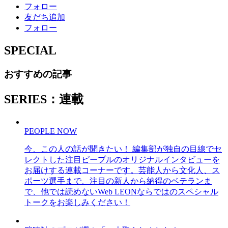
フォロー
友だち追加
フォロー
SPECIAL
おすすめの記事
SERIES：連載
PEOPLE NOW
今、この人の話が聞きたい！ 編集部が独自の目線でセ
レクトした注目ピープルのオリジナルインタビューを
お届けする連載コーナーです。芸能人から文化人、ス
ポーツ選手まで、注目の新人から納得のベテランま
で、他では読めないWeb LEONならではのスペシャル
トークをお楽しみください！