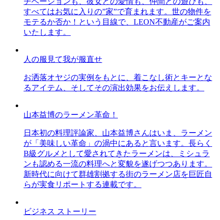
チベーションも、彼女との愛情も、仲間との遊びも、
すべてはお気に入りの”家”で育まれます。世の物件を
モテるか否か！という目線で、LEON不動産がご案内
いたします。
人の服見て我が服直せ
お洒落オヤジの実例をもとに、着こなし術とキーとな
るアイテム、そしてその演出効果をお伝えします。
山本益博のラーメン革命！
日本初の料理評論家、山本益博さんはいま、ラーメン
が「美味しい革命」の渦中にあると言います。長らく
B級グルメとして愛されてきたラーメンは、ミシュラ
ンも認める一流の料理へと変貌を遂げつつあります。
新時代に向けて群雄割拠する街のラーメン店を巨匠自
らが実食リポートする連載です。
ビジネス ストーリー