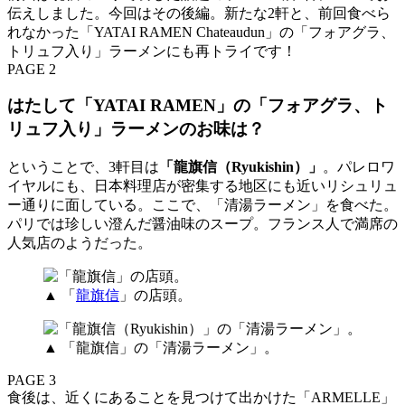
伝えしました。今回はその後編。新たな2軒と、前回食べら
れなかった「YATAI RAMEN Chateaudun」の「フォアグラ、
トリュフ入り」ラーメンにも再トライです！
PAGE 2
はたして「YATAI RAMEN」の「フォアグラ、ト
リュフ入り」ラーメンのお味は？
ということで、3軒目は
「龍旗信（Ryukishin）」
。パレロワ
イヤルにも、日本料理店が密集する地区にも近いリシュリュ
ー通りに面している。ここで、「清湯ラーメン」を食べた。
パリでは珍しい澄んだ醤油味のスープ。フランス人で満席の
人気店のようだった。
▲ 「
龍旗信
」の店頭。
▲ 「龍旗信」の「清湯ラーメン」。
PAGE 3
食後は、近くにあることを見つけて出かけた「ARMELLE」