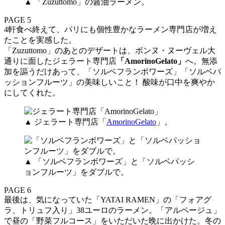
▲ 「Zuzuttomo」の醤油ラーメン。
PAGE 5
4軒食べ終えて、パリにも個性豊かなラーメン専門店が増え
たことを実感した。
「Zuzuttomo」のあとのデザートは、ボンヌ・ヌーヴェル大
通りに面したジェラート専門店
「AmorinoGelato」
へ。無添
加を謳うだけあって、「ソルベフランボワーズ」「ソルベパ
ッションフルーツ」の美味しいこと！ 酸味が口中を爽やか
にしてくれた。
▲ ジェラート専門店「
AmorinoGelato
」。
▲ 「ソルベフランボワーズ」と「ソルベパッシ
ョンフルーツ」をダブルで。
PAGE 6
最後は、気になっていた「YATAI RAMEN」の「フォアグ
ラ、トリュフ入り」38ユーロのラーメン。「アルページュ」
で昼の「野菜フルコース」をいただいた晩に出かけた。冬の