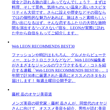
彼女と訪れる旅の楽しみってなんでしょう？ まずは
料理、そして景色。気持ちのいい温泉と高いホスピタ
リティも大切です。さらに設えや歴史などその宿なら
ではの個性的な魅力があれば、旅はきっと素晴らしい
思い出になるはず。そんな恋するふたりの大切な旅時
間を演出する“ハズさない”宿を、LEONが実際に訪れ
た中から自信をもってご紹介します。
Web LEON RECOMMENDS BEST30
ファッションや時計はもちろん、グルメからビューテ
ィー、エレクトロニクスなどなど、Web LEON編集者
がさまざまなジャンルのワクワクするモノ・コトを紹
介する連載「Web LEON RECOMMENDS BEST30」。1
年間で計30本に厳選された最高にオススメのネタをお
届けします！ 毎週土曜日公開予定。
藤村 岳のオヤジ美容道
メンズ美容の研究家・藤村 岳さんが、同世代のオヤジ
さんに向けて、オススメ美容を紹介。男性が読む美容