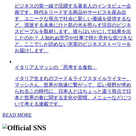
ビジネスの第一線で活躍する著名人のインタビュー企
画です。時代をリードする商品やサービスを産み出
す、ユニークな視点で社会に新しい価値を提供するな
ど、混迷する未来にひと筋の光を照らす注目のビジネ
スピープルを取材します。彼らはいかにして結果を出
したのか？ 人知れぬ苦労や仕事で得た意外な気づきな
ど、ここでしか読めない充実のビジネスストーリーを
お届けします。
イタリア人マッシの「思考する食欲」
イタリア生まれのフード＆ライフスタイルライター、
マッシさん。世界が急速に繋がって、広い視野が求め
られるこの時代に、日本人とはちょっと違う視点で日
本と世界の食に関する文化や習慣、メニューなどにつ
いて考える連載です。
READ MORE