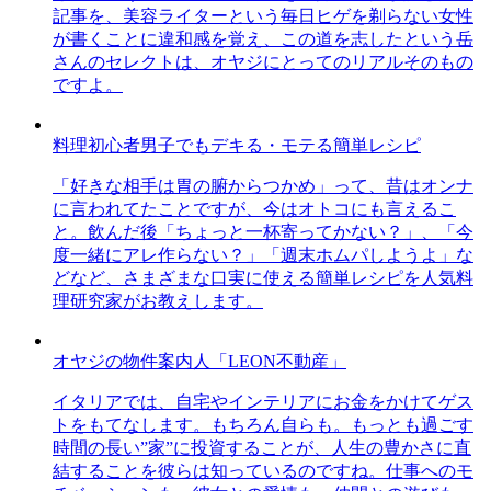
記事を、美容ライターという毎日ヒゲを剃らない女性
が書くことに違和感を覚え、この道を志したという岳
さんのセレクトは、オヤジにとってのリアルそのもの
ですよ。
料理初心者男子でもデキる・モテる簡単レシピ
「好きな相手は胃の腑からつかめ」って、昔はオンナ
に言われてたことですが、今はオトコにも言えるこ
と。飲んだ後「ちょっと一杯寄ってかない？」、「今
度一緒にアレ作らない？」「週末ホムパしようよ」な
どなど、さまざまな口実に使える簡単レシピを人気料
理研究家がお教えします。
オヤジの物件案内人「LEON不動産」
イタリアでは、自宅やインテリアにお金をかけてゲス
トをもてなします。もちろん自らも。もっとも過ごす
時間の長い”家”に投資することが、人生の豊かさに直
結することを彼らは知っているのですね。仕事へのモ