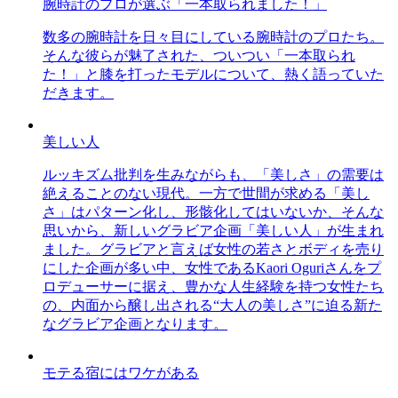
腕時計のプロが選ぶ「一本取られました！」
数多の腕時計を日々目にしている腕時計のプロたち。
そんな彼らが魅了された、ついつい「一本取られ
た！」と膝を打ったモデルについて、熱く語っていた
だきます。
美しい人
ルッキズム批判を生みながらも、「美しさ」の需要は
絶えることのない現代。一方で世間が求める「美し
さ」はパターン化し、形骸化してはいないか、そんな
思いから、新しいグラビア企画「美しい人」が生まれ
ました。グラビアと言えば女性の若さとボディを売り
にした企画が多い中、女性であるKaori Oguriさんをプ
ロデューサーに据え、豊かな人生経験を持つ女性たち
の、内面から醸し出される“大人の美しさ”に迫る新た
なグラビア企画となります。
モテる宿にはワケがある