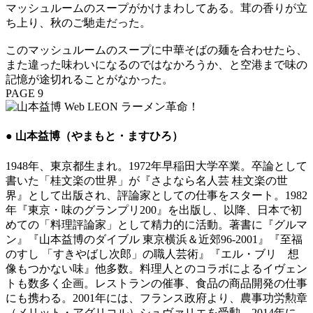
マッシュルームのスープがかけまわしてある。茸の香りが立
ち上り、秋のご馳走だった。
このマッシュルームのスープに中華そばの麺を合わせたら、
また違った味わいになるのではなかろうか、と空港まで味の
記憶が途切れることがなかった。
PAGE 9
● 山本益博（やまもと・ますひろ）
1948年、東京都生まれ。1972年早稲田大学卒業。卒論として
書いた「桂文楽の世界」が『さよなら名人芸 桂文楽の世
界』として出版され、評論家としての仕事をスタート。1982
年『東京・味のグランプリ200』を出版し、以降、日本で初
めての「料理評論家」として精力的に活動。著書に『グルマ
ン』『山本益博のダイブル 東京横浜＆近郊96-2001』『至福
のすし 「すきやばし次郎」の職人芸術』『エル・ブリ 想
像もつかない味』他多数。料理人とのコラボによるイヴェン
トも数多く企画。レストランの催事、食品の商品開発の仕事
にも携わる。2001年には、フランス政府より、農事功労勲章
（メリット・アグリコル）シュヴァリエを受勲。2014年に