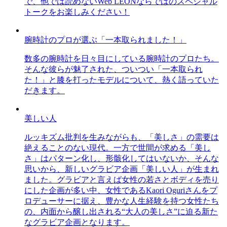
で、他では読めないWeb LEONならではのスペシャル
トークをお楽しみください！
腕時計のプロが選ぶ「一本取られました！」
数多の腕時計を日々目にしている腕時計のプロたち。
そんな彼らが魅了された、ついつい「一本取られ
た！」と膝を打ったモデルについて、熱く語っていた
だきます。
美しい人
ルッキズム批判を生みながらも、「美しさ」の需要は
絶えることのない現代。一方で世間が求める「美し
さ」はパターン化し、形骸化してはいないか、そんな
思いから、新しいグラビア企画「美しい人」が生まれ
ました。グラビアと言えば女性の若さとボディを売り
にした企画が多い中、女性であるKaori Oguriさんをプ
ロデューサーに据え、豊かな人生経験を持つ女性たち
の、内面から醸し出される“大人の美しさ”に迫る新た
なグラビア企画となります。