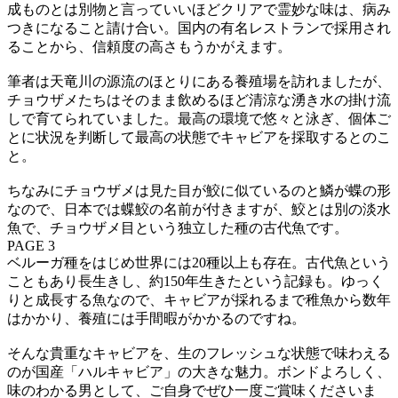
成ものとは別物と言っていいほどクリアで霊妙な味は、病み
つきになること請け合い。国内の有名レストランで採用され
ることから、信頼度の高さもうかがえます。
筆者は天竜川の源流のほとりにある養殖場を訪れましたが、
チョウザメたちはそのまま飲めるほど清涼な湧き水の掛け流
しで育てられていました。最高の環境で悠々と泳ぎ、個体ご
とに状況を判断して最高の状態でキャビアを採取するとのこ
と。
ちなみにチョウザメは見た目が鮫に似ているのと鱗が蝶の形
なので、日本では蝶鮫の名前が付きますが、鮫とは別の淡水
魚で、チョウザメ目という独立した種の古代魚です。
PAGE 3
ベルーガ種をはじめ世界には20種以上も存在。古代魚という
こともあり長生きし、約150年生きたという記録も。ゆっく
りと成長する魚なので、キャビアが採れるまで稚魚から数年
はかかり、養殖には手間暇がかかるのですね。
そんな貴重なキャビアを、生のフレッシュな状態で味わえる
のが国産「ハルキャビア」の大きな魅力。ボンドよろしく、
味のわかる男として、ご自身でぜひ一度ご賞味くださいま