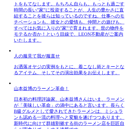
トをもてなします。もちろん自らも。もっとも過ごす
時間の長い”家”に投資することが、人生の豊かさに直
結することを彼らは知っているのですね。仕事へのモ
チベーションも、彼女との愛情も、仲間との遊びも、
すべてはお気に入りの”家”で育まれます。世の物件を
モテるか否か！という目線で、LEON不動産がご案内
いたします。
人の服見て我が服直せ
お洒落オヤジの実例をもとに、着こなし術とキーとな
るアイテム、そしてその演出効果をお伝えします。
山本益博のラーメン革命！
日本初の料理評論家、山本益博さんはいま、ラーメン
が「美味しい革命」の渦中にあると言います。長らく
B級グルメとして愛されてきたラーメンは、ミシュラ
ンも認める一流の料理へと変貌を遂げつつあります。
新時代に向けて群雄割拠する街のラーメン店を巨匠自