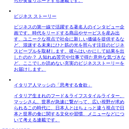
らが実食リポートする連載です。
ビジネス ストーリー
ビジネスの第一線で活躍する著名人のインタビュー企
画です。時代をリードする商品やサービスを産み出
す、ユニークな視点で社会に新しい価値を提供するな
ど、混迷する未来にひと筋の光を照らす注目のビジネ
スピープルを取材します。彼らはいかにして結果を出
したのか？ 人知れぬ苦労や仕事で得た意外な気づきな
ど、ここでしか読めない充実のビジネスストーリーを
お届けします。
イタリア人マッシの「思考する食欲」
イタリア生まれのフード＆ライフスタイルライター、
マッシさん。世界が急速に繋がって、広い視野が求め
られるこの時代に、日本人とはちょっと違う視点で日
本と世界の食に関する文化や習慣、メニューなどにつ
いて考える連載です。