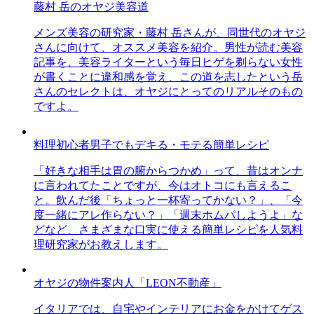
藤村 岳のオヤジ美容道
メンズ美容の研究家・藤村 岳さんが、同世代のオヤジ
さんに向けて、オススメ美容を紹介。男性が読む美容
記事を、美容ライターという毎日ヒゲを剃らない女性
が書くことに違和感を覚え、この道を志したという岳
さんのセレクトは、オヤジにとってのリアルそのもの
ですよ。
料理初心者男子でもデキる・モテる簡単レシピ
「好きな相手は胃の腑からつかめ」って、昔はオンナ
に言われてたことですが、今はオトコにも言えるこ
と。飲んだ後「ちょっと一杯寄ってかない？」、「今
度一緒にアレ作らない？」「週末ホムパしようよ」な
どなど、さまざまな口実に使える簡単レシピを人気料
理研究家がお教えします。
オヤジの物件案内人「LEON不動産」
イタリアでは、自宅やインテリアにお金をかけてゲス