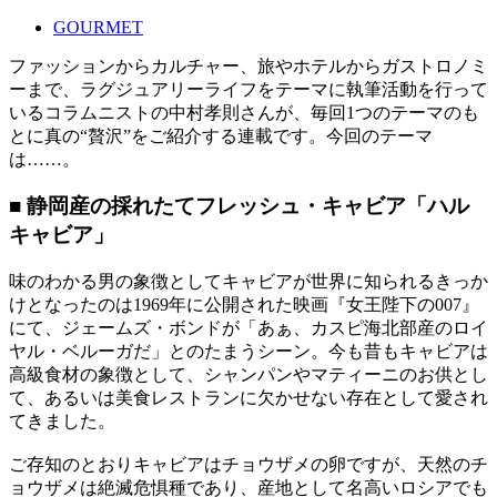
GOURMET
ファッションからカルチャー、旅やホテルからガストロノミ
ーまで、ラグジュアリーライフをテーマに執筆活動を行って
いるコラムニストの中村孝則さんが、毎回1つのテーマのも
とに真の“贅沢”をご紹介する連載です。今回のテーマ
は……。
■ 静岡産の採れたてフレッシュ・キャビア「ハル
キャビア」
味のわかる男の象徴としてキャビアが世界に知られるきっか
けとなったのは1969年に公開された映画『女王陛下の007』
にて、ジェームズ・ボンドが「あぁ、カスピ海北部産のロイ
ヤル・ベルーガだ」とのたまうシーン。今も昔もキャビアは
高級食材の象徴として、シャンパンやマティーニのお供とし
て、あるいは美食レストランに欠かせない存在として愛され
てきました。
ご存知のとおりキャビアはチョウザメの卵ですが、天然のチ
ョウザメは絶滅危惧種であり、産地として名高いロシアでも