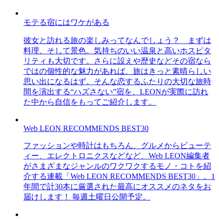
モテる宿にはワケがある
彼女と訪れる旅の楽しみってなんでしょう？ まずは
料理、そして景色。気持ちのいい温泉と高いホスピタ
リティも大切です。さらに設えや歴史などその宿なら
ではの個性的な魅力があれば、旅はきっと素晴らしい
思い出になるはず。そんな恋するふたりの大切な旅時
間を演出する“ハズさない”宿を、LEONが実際に訪れ
た中から自信をもってご紹介します。
Web LEON RECOMMENDS BEST30
ファッションや時計はもちろん、グルメからビューテ
ィー、エレクトロニクスなどなど、Web LEON編集者
がさまざまなジャンルのワクワクするモノ・コトを紹
介する連載「Web LEON RECOMMENDS BEST30」。1
年間で計30本に厳選された最高にオススメのネタをお
届けします！ 毎週土曜日公開予定。