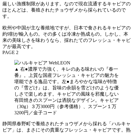
厳しい漁獲制限があります。なので現在流通するキャビアの
ほとんどは、養殖されたチョウザメから採られているので
す。
欧州や中国が主な養殖地ですが、日本で食されるキャビアの
約9割が輸入もの。その多くは冷凍か熟成もの。しかし、本
来の美味しさを味わうなら、採れたてのフレッシュ・キャビ
アが最高です。
PAGE 2
▲ 右●濃厚で力強く、キレのある味わいの『春一
番』。上質な国産フレッシュ・キャビアの魅力を
堪能できる逸品です。左●まろやかな塩味が特徴
の『雪どけ』は、旨味の余韻を雪どけのような優
しさで楽しめます。キャビアの風味を邪魔しない
有田焼きのスプーンは洒脱なデザイン。キャビア
（30g）３万3000円（参考価格）、スプーン１万
3200円／金子コード
静岡県春野町で養殖されたチョウザメから採れる「ハルキャ
ビア」は、まさにその貴重なフレッシュ・キャビアです。熟