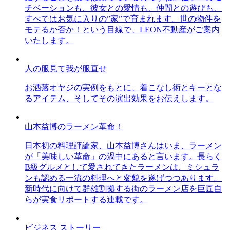
チベーションも、彼女との愛情も、仲間との遊びも、
すべてはお気に入りの”家”で育まれます。世の物件を
モテるか否か！という目線で、LEON不動産がご案内
いたします。
人の服見て我が服直せ
お洒落オヤジの実例をもとに、着こなし術とキーとな
るアイテム、そしてその演出効果をお伝えします。
山本益博のラーメン革命！
日本初の料理評論家、山本益博さんはいま、ラーメン
が「美味しい革命」の渦中にあると言います。長らく
B級グルメとして愛されてきたラーメンは、ミシュラ
ンも認める一流の料理へと変貌を遂げつつあります。
新時代に向けて群雄割拠する街のラーメン店を巨匠自
らが実食リポートする連載です。
ビジネス ストーリー