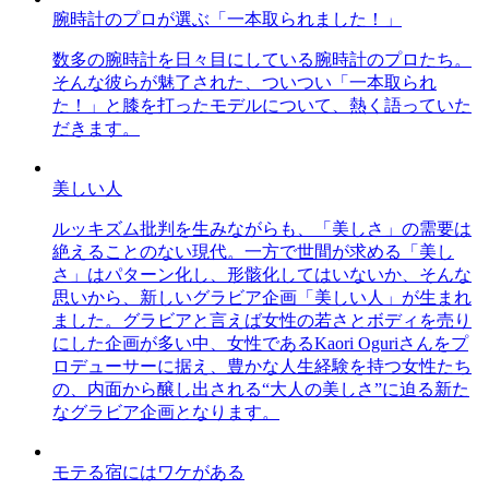
腕時計のプロが選ぶ「一本取られました！」
数多の腕時計を日々目にしている腕時計のプロたち。
そんな彼らが魅了された、ついつい「一本取られ
た！」と膝を打ったモデルについて、熱く語っていた
だきます。
美しい人
ルッキズム批判を生みながらも、「美しさ」の需要は
絶えることのない現代。一方で世間が求める「美し
さ」はパターン化し、形骸化してはいないか、そんな
思いから、新しいグラビア企画「美しい人」が生まれ
ました。グラビアと言えば女性の若さとボディを売り
にした企画が多い中、女性であるKaori Oguriさんをプ
ロデューサーに据え、豊かな人生経験を持つ女性たち
の、内面から醸し出される“大人の美しさ”に迫る新た
なグラビア企画となります。
モテる宿にはワケがある