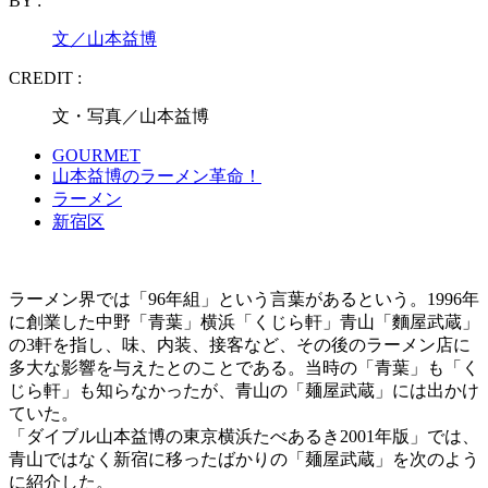
BY :
文／山本益博
CREDIT :
文・写真／山本益博
GOURMET
山本益博のラーメン革命！
ラーメン
新宿区
ラーメン界では「96年組」という言葉があるという。1996年
に創業した中野「青葉」横浜「くじら軒」青山「麵屋武蔵」
の3軒を指し、味、内装、接客など、その後のラーメン店に
多大な影響を与えたとのことである。当時の「青葉」も「く
じら軒」も知らなかったが、青山の「麺屋武蔵」には出かけ
ていた。
「ダイブル山本益博の東京横浜たべあるき2001年版」では、
青山ではなく新宿に移ったばかりの「麺屋武蔵」を次のよう
に紹介した。