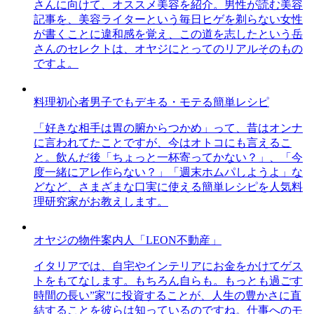
さんに向けて、オススメ美容を紹介。男性が読む美容
記事を、美容ライターという毎日ヒゲを剃らない女性
が書くことに違和感を覚え、この道を志したという岳
さんのセレクトは、オヤジにとってのリアルそのもの
ですよ。
料理初心者男子でもデキる・モテる簡単レシピ
「好きな相手は胃の腑からつかめ」って、昔はオンナ
に言われてたことですが、今はオトコにも言えるこ
と。飲んだ後「ちょっと一杯寄ってかない？」、「今
度一緒にアレ作らない？」「週末ホムパしようよ」な
どなど、さまざまな口実に使える簡単レシピを人気料
理研究家がお教えします。
オヤジの物件案内人「LEON不動産」
イタリアでは、自宅やインテリアにお金をかけてゲス
トをもてなします。もちろん自らも。もっとも過ごす
時間の長い”家”に投資することが、人生の豊かさに直
結することを彼らは知っているのですね。仕事へのモ