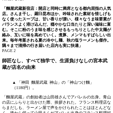
「麵屋武蔵新宿店：開店と同時に満席となる都内屈指の人気
店。さんま干し、羅臼昆布ほか、吟味された素材を惜しげも
なく使ったスープは、甘い香りが漂い、様々なうま味要素が
バランスよく溶け込んだ、穏やかな口当たりと深い滋味に富
む。そこに粉のうま味を感じさせるもっちりとした中太麺が
絡み、互いに味を高めていく。煮豚、メンマもすばらしい出
来。毎年考案される夏の冷やし麺、秋の塩ラーメンも傑作。
隅々まで清掃の行き届いた店内も実に快適」
PAGE 2
師匠なし、すべて独学で、生涯負けなしの宮本武
蔵が店名の由来
▲ 「神田 麵屋武蔵 神山」の「神山つけ麵」
（1180円）。
「麵屋武蔵」の創始者は山田雄さんでアパレルの出身。青山
の店にふらりと出かけた際、挨拶された。フランス料理店な
らまだしも、ラーメン屋で声をかけられたことはほとんどな
く、後から伺って山田さんがアパレル出身のフランス料理好