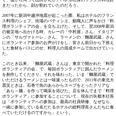
きだったから、顔が割れていたのだろう。
2007年に新潟中越沖地震が起こった際、私はホテルのフラン
ス料理のシェフ、街場のパティシエ、鮨職人に声をかけ「料
理ボランティアの会」を立ち上げた。そして、翌2008年新潟
の被災地へ出かける時、カレーの「中村屋」さん、イタリア
ンの「サルヴァトーレ」さん、ラーメンの「麵屋武蔵」さん
にボランティア参加のお声がけをし、皆さん前日から下拵え
した食材をバスにのせ、料理人の混成チームで出かけていっ
た。
このとき以来、「麵屋武蔵」さんは、東京で開かれた「料理
ボランティアの会」で、毎回ボランティアに因んだラーメン
を創作してくださり、それを味わった。いま「麵屋武蔵」で
いただけるラーメンとは一味違ったもので、2011年の東北大
震災ときは、石巻で魚のあらからスープをとったクリアな
「あら～麺」を作って喝采を浴びた。店を休んでまで「料理
ボランティア」に参加することについて、現在の矢都木社長
は「ボランティアへの参加は、最高の社員研修、なぜなら、
一緒に参加している名だたるホテルの総料理長さんたちに食
べていただけるのですから」という。