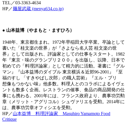
TEL／03-3363-4634
HP／
麺屋武蔵 (menya634.co.jp)
● 山本益博（やまもと・ますひろ）
1948年、東京都生まれ。1972年早稲田大学卒業。卒論として
書いた「桂文楽の世界」が『さよなら名人芸 桂文楽の世
界』として出版され、評論家としての仕事をスタート。1982
年『東京・味のグランプリ２００』を出版し、以降、日本で
初めての「料理評論家」として精力的に活動。著書に『グル
マン』『山本益博のダイブル 東京横浜＆近郊96-2001』『至
福のすし 「すきやばし次郎」の職人芸術』『エル・ブリ
想像もつかない味』他多数。料理人とのコラボによるイヴェ
ントも数多く企画。レストランの催事、食品の商品開発の仕
事にも携わる。2001年には、フランス政府より、農事功労勲
章（メリット・アグリコル）シュヴァリエを受勲。2014年に
は、農事功労章オフィシエを受勲。
HP／
山本益博 料理評論家 Masuhiro Yamamoto Food
Critique