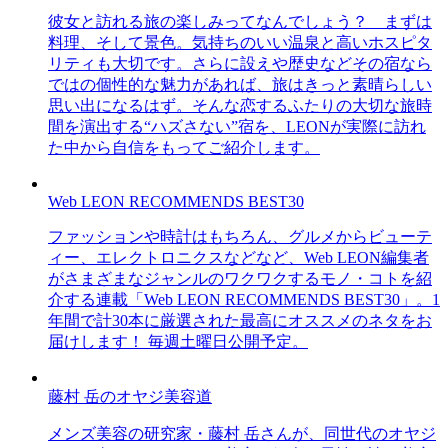
彼女と訪れる旅の楽しみってなんでしょう？ まずは
料理、そして景色。気持ちのいい温泉と高いホスピタ
リティも大切です。さらに設えや歴史などその宿なら
ではの個性的な魅力があれば、旅はきっと素晴らしい
思い出になるはず。そんな恋するふたりの大切な旅時
間を演出する“ハズさない”宿を、LEONが実際に訪れ
た中から自信をもってご紹介します。
Web LEON RECOMMENDS BEST30
ファッションや時計はもちろん、グルメからビューテ
ィー、エレクトロニクスなどなど、Web LEON編集者
がさまざまなジャンルのワクワクするモノ・コトを紹
介する連載「Web LEON RECOMMENDS BEST30」。1
年間で計30本に厳選された最高にオススメのネタをお
届けします！ 毎週土曜日公開予定。
藤村 岳のオヤジ美容道
メンズ美容の研究家・藤村 岳さんが、同世代のオヤジ