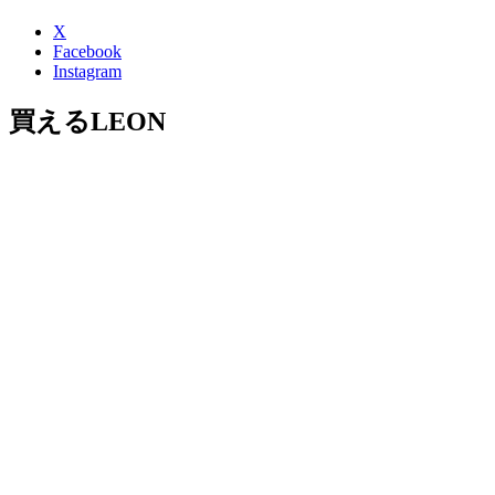
X
Facebook
Instagram
買えるLEON