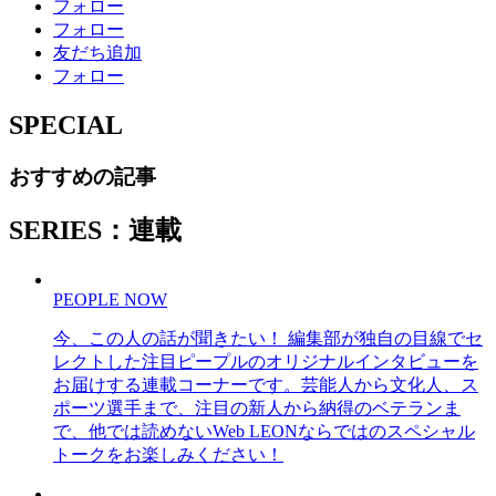
フォロー
フォロー
友だち追加
フォロー
SPECIAL
おすすめの記事
SERIES：連載
PEOPLE NOW
今、この人の話が聞きたい！ 編集部が独自の目線でセ
レクトした注目ピープルのオリジナルインタビューを
お届けする連載コーナーです。芸能人から文化人、ス
ポーツ選手まで、注目の新人から納得のベテランま
で、他では読めないWeb LEONならではのスペシャル
トークをお楽しみください！