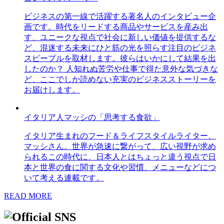
ビジネスの第一線で活躍する著名人のインタビュー企
画です。時代をリードする商品やサービスを産み出
す、ユニークな視点で社会に新しい価値を提供するな
ど、混迷する未来にひと筋の光を照らす注目のビジネ
スピープルを取材します。彼らはいかにして結果を出
したのか？ 人知れぬ苦労や仕事で得た意外な気づきな
ど、ここでしか読めない充実のビジネスストーリーを
お届けします。
イタリア人マッシの「思考する食欲」
イタリア生まれのフード＆ライフスタイルライター、
マッシさん。世界が急速に繋がって、広い視野が求め
られるこの時代に、日本人とはちょっと違う視点で日
本と世界の食に関する文化や習慣、メニューなどにつ
いて考える連載です。
READ MORE