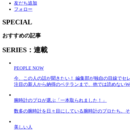
友だち追加
フォロー
SPECIAL
おすすめの記事
SERIES：連載
PEOPLE NOW
今、この人の話が聞きたい！ 編集部が独自の目線でセ
注目の新人から納得のベテランまで、他では読めないWe
腕時計のプロが選ぶ「一本取られました！」
数多の腕時計を日々目にしている腕時計のプロたち。そ
美しい人