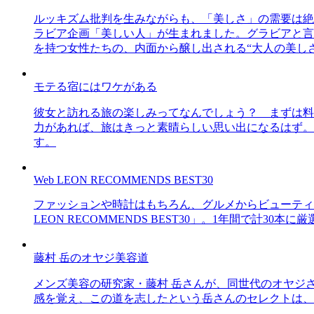
ルッキズム批判を生みながらも、「美しさ」の需要は絶
ラビア企画「美しい人」が生まれました。グラビアと言え
を持つ女性たちの、内面から醸し出される“大人の美し
モテる宿にはワケがある
彼女と訪れる旅の楽しみってなんでしょう？ まずは料
力があれば、旅はきっと素晴らしい思い出になるはず。
す。
Web LEON RECOMMENDS BEST30
ファッションや時計はもちろん、グルメからビューティー
LEON RECOMMENDS BEST30」。1年間で計
藤村 岳のオヤジ美容道
メンズ美容の研究家・藤村 岳さんが、同世代のオヤジ
感を覚え、この道を志したという岳さんのセレクトは、