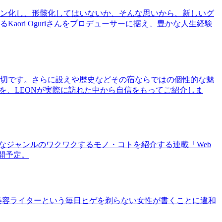
ン化し、形骸化してはいないか、そんな思いから、新しいグ
ri Oguriさんをプロデューサーに据え、豊かな人生経験
切です。さらに設えや歴史などその宿ならではの個性的な魅
を、LEONが実際に訪れた中から自信をもってご紹介しま
まなジャンルのワクワクするモノ・コトを紹介する連載「Web
公開予定。
美容ライターという毎日ヒゲを剃らない女性が書くことに違和