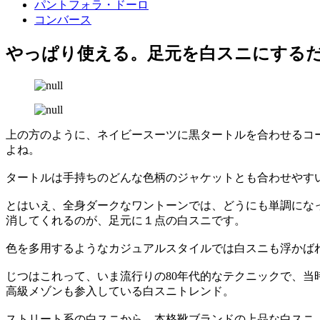
パントフォラ・ドーロ
コンバース
やっぱり使える。足元を白スニにする
上の方のように、ネイビースーツに黒タートルを合わせるコ
よね。
タートルは手持ちのどんな色柄のジャケットとも合わせやす
とはいえ、全身ダークなワントーンでは、どうにも単調にな
消してくれるのが、足元に１点の白スニです。
色を多用するようなカジュアルスタイルでは白スニも浮かば
じつはこれって、いま流行りの80年代的なテクニックで、
高級メゾンも参入している白スニトレンド。
ストリート系の白スニから、本格靴ブランドの上品な白スニ