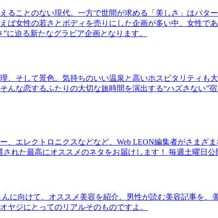
えることのない現代。一方で世間が求める「美しさ」はパター
ば女性の若さとボディを売りにした企画が多い中、女性であるKao
さ”に迫る新たなグラビア企画となります。
理、そして景色。気持ちのいい温泉と高いホスピタリティも大
そんな恋するふたりの大切な旅時間を演出する“ハズさない”宿
、エレクトロニクスなどなど、Web LEON編集者がさまざ
30本に厳選された最高にオススメのネタをお届けします！ 毎週土曜日
さんに向けて、オススメ美容を紹介。男性が読む美容記事を、
オヤジにとってのリアルそのものですよ。