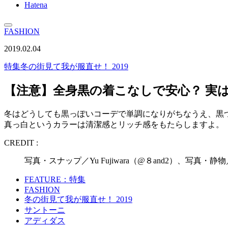
Hatena
FASHION
2019.02.04
特集
冬の街見て我が服直せ！ 2019
【注意】全身黒の着こなしで安心？ 実
冬はどうしても黒っぽいコーデで単調になりがちなうえ、黒
真っ白というカラーは清潔感とリッチ感をもたらしますよ。
CREDIT :
写真・スナップ／Yu Fujiwara（@８and2）、写真・静
FEATURE：特集
FASHION
冬の街見て我が服直せ！ 2019
サントーニ
アディダス