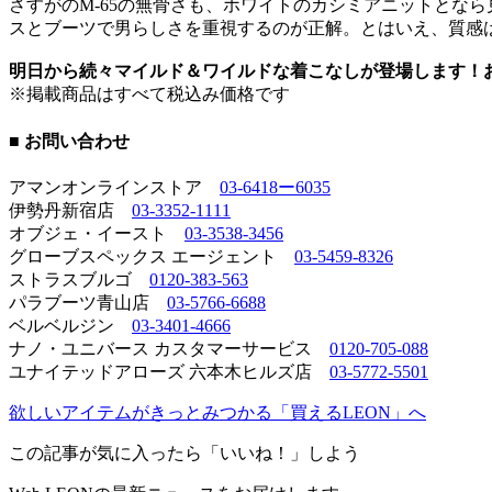
さすがのM-65の無骨さも、ホワイトのカシミアニットとな
スとブーツで男らしさを重視するのが正解。とはいえ、質感
明日から続々マイルド＆ワイルドな着こなしが登場します！
※掲載商品はすべて税込み価格です
■ お問い合わせ
アマンオンラインストア
03-6418ー6035
伊勢丹新宿店
03-3352-1111
オブジェ・イースト
03-3538-3456
グローブスペックス エージェント
03-5459-8326
ストラスブルゴ
0120-383-563
パラブーツ青山店
03-5766-6688
ベルベルジン
03-3401-4666
ナノ・ユニバース カスタマーサービス
0120-705-088
ユナイテッドアローズ 六本木ヒルズ店
03-5772-5501
欲しいアイテムがきっとみつかる「買えるLEON」へ
この記事が気に入ったら「いいね！」しよう