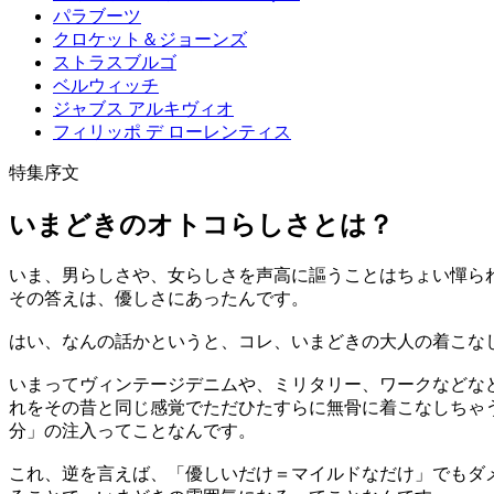
パラブーツ
クロケット＆ジョーンズ
ストラスブルゴ
ベルウィッチ
ジャブス アルキヴィオ
フィリッポ デ ローレンティス
特集序文
いまどきのオトコらしさとは？
いま、男らしさや、女らしさを声高に謳うことはちょい憚ら
その答えは、優しさにあったんです。
はい、なんの話かというと、コレ、いまどきの大人の着こな
いまってヴィンテージデニムや、ミリタリー、ワークなどな
れをその昔と同じ感覚でただひたすらに無骨に着こなしちゃ
分」の注入ってことなんです。
これ、逆を言えば、「優しいだけ＝マイルドなだけ」でもダ