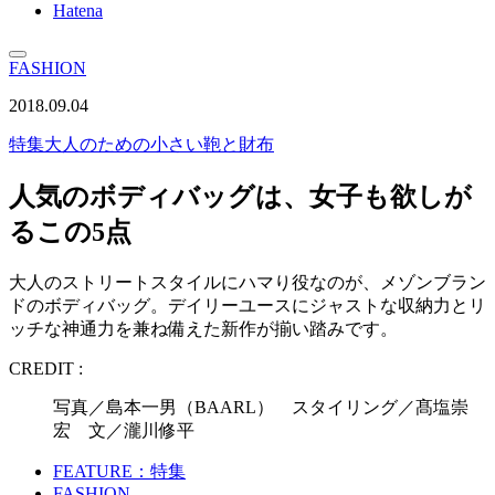
Hatena
FASHION
2018.09.04
特集
大人のための小さい鞄と財布
人気のボディバッグは、女子も欲しが
るこの5点
大人のストリートスタイルにハマり役なのが、メゾンブラン
ドのボディバッグ。デイリーユースにジャストな収納力とリ
ッチな神通力を兼ね備えた新作が揃い踏みです。
CREDIT :
写真／島本一男（BAARL） スタイリング／髙塩崇
宏 文／瀧川修平
FEATURE：特集
FASHION