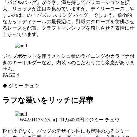
「パズルバッグ」が今季、満を持してバリエーションを拡
大。リュックが注目を集めていますが、デイリーユースしや
すいのはこの「パズル スリング バッグ」でしょう。象徴的
なカットディテールの最長辺に、野球のグローブを彷彿させ
るレースを配置。クラフトマンシップを感じさせる表情に仕
上がっています。
ジップポケットを伴うメッシュ状のライニングやカラビナ付
きのキーホルダーなど、内装へのこだわりにも余念がありま
せん。
PAGE 4
◆ ジミー チュウ
ラフな装いをリッチに昇華
［W42×H17×D7cm］11万4000円／ジミー チュウ
靴だけでなく、バッグのデザイン性にも定評のあるジミー