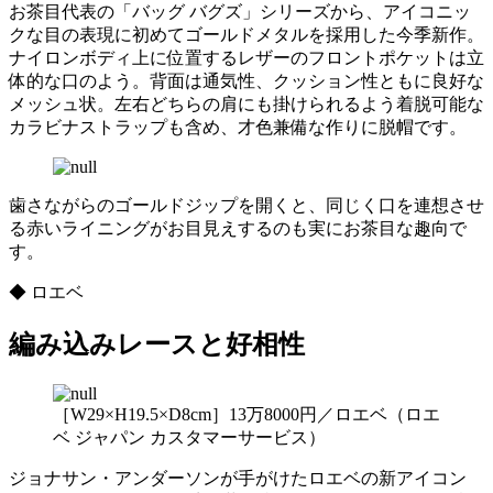
お茶目代表の「バッグ バグズ」シリーズから、アイコニッ
クな目の表現に初めてゴールドメタルを採用した今季新作。
ナイロンボディ上に位置するレザーのフロントポケットは立
体的な口のよう。背面は通気性、クッション性ともに良好な
メッシュ状。左右どちらの肩にも掛けられるよう着脱可能な
カラビナストラップも含め、才色兼備な作りに脱帽です。
歯さながらのゴールドジップを開くと、同じく口を連想させ
る赤いライニングがお目見えするのも実にお茶目な趣向で
す。
◆ ロエベ
編み込みレースと好相性
［W29×H19.5×D8cm］13万8000円／ロエベ（ロエ
ベ ジャパン カスタマーサービス）
ジョナサン・アンダーソンが手がけたロエベの新アイコン