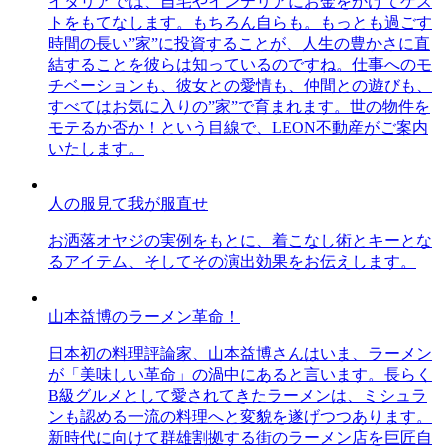
イタリアでは、自宅やインテリアにお金をかけてゲス
トをもてなします。もちろん自らも。もっとも過ごす
時間の長い”家”に投資することが、人生の豊かさに直
結することを彼らは知っているのですね。仕事へのモ
チベーションも、彼女との愛情も、仲間との遊びも、
すべてはお気に入りの”家”で育まれます。世の物件を
モテるか否か！という目線で、LEON不動産がご案内
いたします。
人の服見て我が服直せ
お洒落オヤジの実例をもとに、着こなし術とキーとな
るアイテム、そしてその演出効果をお伝えします。
山本益博のラーメン革命！
日本初の料理評論家、山本益博さんはいま、ラーメン
が「美味しい革命」の渦中にあると言います。長らく
B級グルメとして愛されてきたラーメンは、ミシュラ
ンも認める一流の料理へと変貌を遂げつつあります。
新時代に向けて群雄割拠する街のラーメン店を巨匠自