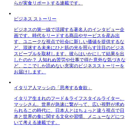
らが実食リポートする連載です。
ビジネス ストーリー
ビジネスの第一線で活躍する著名人のインタビュー企
画です。時代をリードする商品やサービスを産み出
す、ユニークな視点で社会に新しい価値を提供するな
ど、混迷する未来にひと筋の光を照らす注目のビジネ
スピープルを取材します。彼らはいかにして結果を出
したのか？ 人知れぬ苦労や仕事で得た意外な気づきな
ど、ここでしか読めない充実のビジネスストーリーを
お届けします。
イタリア人マッシの「思考する食欲」
イタリア生まれのフード＆ライフスタイルライター、
マッシさん。世界が急速に繋がって、広い視野が求め
られるこの時代に、日本人とはちょっと違う視点で日
本と世界の食に関する文化や習慣、メニューなどにつ
いて考える連載です。