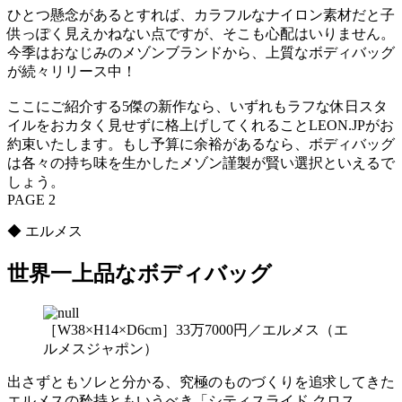
ひとつ懸念があるとすれば、カラフルなナイロン素材だと子
供っぽく見えかねない点ですが、そこも心配はいりません。
今季はおなじみのメゾンブランドから、上質なボディバッグ
が続々リリース中！
ここにご紹介する5傑の新作なら、いずれもラフな休日スタ
イルをおカタく見せずに格上げしてくれることLEON.JPがお
約束いたします。もし予算に余裕があるなら、ボディバッグ
は各々の持ち味を生かしたメゾン謹製が賢い選択といえるで
しょう。
PAGE 2
◆ エルメス
世界一上品なボディバッグ
［W38×H14×D6cm］33万7000円／エルメス（エ
ルメスジャポン）
出さずともソレと分かる、究極のものづくりを追求してきた
エルメスの矜持ともいうべき「シティスライド クロス