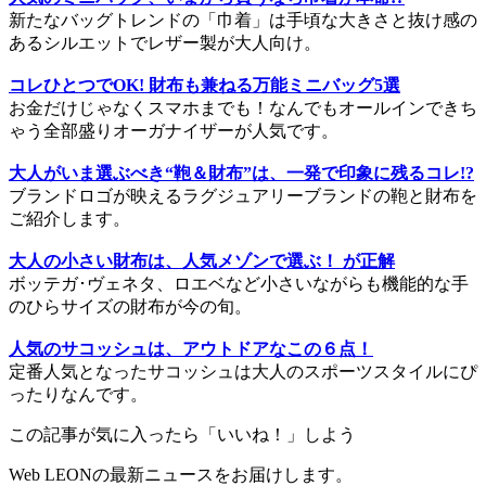
新たなバッグトレンドの「巾着」は手頃な大きさと抜け感の
あるシルエットでレザー製が大人向け。
コレひとつでOK! 財布も兼ねる万能ミニバッグ5選
お金だけじゃなくスマホまでも！なんでもオールインできち
ゃう全部盛りオーガナイザーが人気です。
大人がいま選ぶべき“鞄＆財布”は、一発で印象に残るコレ!?
ブランドロゴが映えるラグジュアリーブランドの鞄と財布を
ご紹介します。
大人の小さい財布は、人気メゾンで選ぶ！ が正解
ボッテガ･ヴェネタ、ロエベなど小さいながらも機能的な手
のひらサイズの財布が今の旬。
人気のサコッシュは、アウトドアなこの６点！
定番人気となったサコッシュは大人のスポーツスタイルにぴ
ったりなんです。
この記事が気に入ったら「いいね！」しよう
Web LEONの最新ニュースをお届けします。