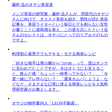
藤村 岳のオヤジ美容道
メンズ美容の研究家・藤村 岳さんが、同世代のオヤジ
さんに向けて、オススメ美容を紹介。男性が読む美容
記事を、美容ライターという毎日ヒゲを剃らない女性
が書くことに違和感を覚え、この道を志したという岳
さんのセレクトは、オヤジにとってのリアルそのもの
ですよ。
料理初心者男子でもデキる・モテる簡単レシピ
「好きな相手は胃の腑からつかめ」って、昔はオンナ
に言われてたことですが、今はオトコにも言えるこ
と。飲んだ後「ちょっと一杯寄ってかない？」、「今
度一緒にアレ作らない？」「週末ホムパしようよ」な
どなど、さまざまな口実に使える簡単レシピを人気料
理研究家がお教えします。
オヤジの物件案内人「LEON不動産」