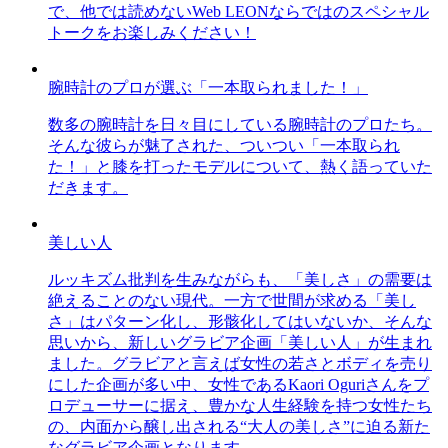
で、他では読めないWeb LEONならではのスペシャル
トークをお楽しみください！
腕時計のプロが選ぶ「一本取られました！」
数多の腕時計を日々目にしている腕時計のプロたち。
そんな彼らが魅了された、ついつい「一本取られ
た！」と膝を打ったモデルについて、熱く語っていた
だきます。
美しい人
ルッキズム批判を生みながらも、「美しさ」の需要は
絶えることのない現代。一方で世間が求める「美し
さ」はパターン化し、形骸化してはいないか、そんな
思いから、新しいグラビア企画「美しい人」が生まれ
ました。グラビアと言えば女性の若さとボディを売り
にした企画が多い中、女性であるKaori Oguriさんをプ
ロデューサーに据え、豊かな人生経験を持つ女性たち
の、内面から醸し出される“大人の美しさ”に迫る新た
なグラビア企画となります。