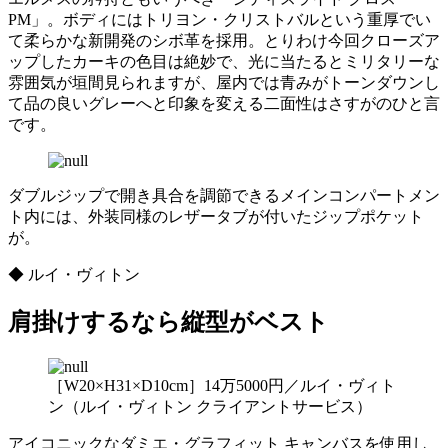
PM」。ボディにはトリヨン・クリストバルという重厚でい
て柔らかな新開発のシボ革を採用。とりわけ今回クローズア
ップしたカーキの色目は絶妙で、光に当たるとミリタリーな
雰囲気が垣間見られますが、屋内では青みがトーンダウンし
て品の良いグレーへと印象を変える二面性はさすがのひと言
です。
ダブルジップで開き具合を調節できるメインコンパートメン
ト内には、外装同様のレザータブが付いたジップポケット
が。
◆ ルイ・ヴィトン
肩掛けするなら縦型がベスト
［W20×H31×D10cm］14万5000円／ルイ・ヴィト
ン（ルイ・ヴィトン クライアントサービス）
アイコニックなダミエ・グラフィット キャンバスを使用し