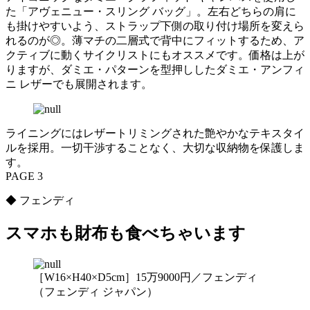
た「アヴェニュー・スリング バッグ」。左右どちらの肩に
も掛けやすいよう、ストラップ下側の取り付け場所を変えら
れるのが◎。薄マチの二層式で背中にフィットするため、ア
クティブに動くサイクリストにもオススメです。価格は上が
りますが、ダミエ・パターンを型押ししたダミエ・アンフィ
ニ レザーでも展開されます。
ライニングにはレザートリミングされた艶やかなテキスタイ
ルを採用。一切干渉することなく、大切な収納物を保護しま
す。
PAGE 3
◆ フェンディ
スマホも財布も食べちゃいます
［W16×H40×D5cm］15万9000円／フェンディ
（フェンディ ジャパン）