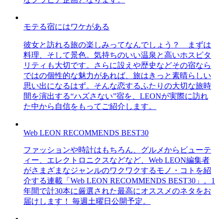
モテる宿にはワケがある
彼女と訪れる旅の楽しみってなんでしょう？ まずは
料理、そして景色。気持ちのいい温泉と高いホスピタ
リティも大切です。さらに設えや歴史などその宿なら
ではの個性的な魅力があれば、旅はきっと素晴らしい
思い出になるはず。そんな恋するふたりの大切な旅時
間を演出する“ハズさない”宿を、LEONが実際に訪れ
た中から自信をもってご紹介します。
Web LEON RECOMMENDS BEST30
ファッションや時計はもちろん、グルメからビューテ
ィー、エレクトロニクスなどなど、Web LEON編集者
がさまざまなジャンルのワクワクするモノ・コトを紹
介する連載「Web LEON RECOMMENDS BEST30」。1
年間で計30本に厳選された最高にオススメのネタをお
届けします！ 毎週土曜日公開予定。