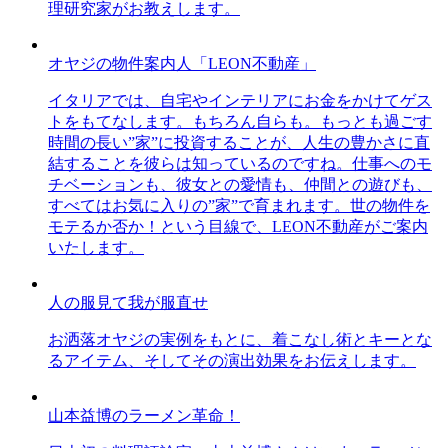
理研究家がお教えします。
オヤジの物件案内人「LEON不動産」
イタリアでは、自宅やインテリアにお金をかけてゲス
トをもてなします。もちろん自らも。もっとも過ごす
時間の長い”家”に投資することが、人生の豊かさに直
結することを彼らは知っているのですね。仕事へのモ
チベーションも、彼女との愛情も、仲間との遊びも、
すべてはお気に入りの”家”で育まれます。世の物件を
モテるか否か！という目線で、LEON不動産がご案内
いたします。
人の服見て我が服直せ
お洒落オヤジの実例をもとに、着こなし術とキーとな
るアイテム、そしてその演出効果をお伝えします。
山本益博のラーメン革命！