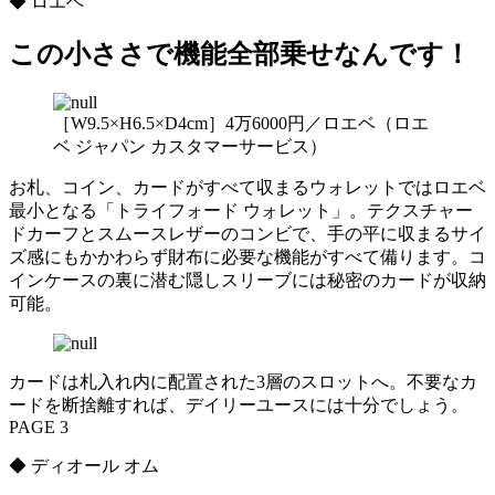
◆ ロエベ
この小ささで機能全部乗せなんです！
［W9.5×H6.5×D4cm］4万6000円／ロエベ（ロエ
ベ ジャパン カスタマーサービス）
お札、コイン、カードがすべて収まるウォレットではロエベ
最小となる「トライフォード ウォレット」。テクスチャー
ドカーフとスムースレザーのコンビで、手の平に収まるサイ
ズ感にもかかわらず財布に必要な機能がすべて備ります。コ
インケースの裏に潜む隠しスリーブには秘密のカードが収納
可能。
カードは札入れ内に配置された3層のスロットへ。不要なカ
ードを断捨離すれば、デイリーユースには十分でしょう。
PAGE 3
◆ ディオール オム