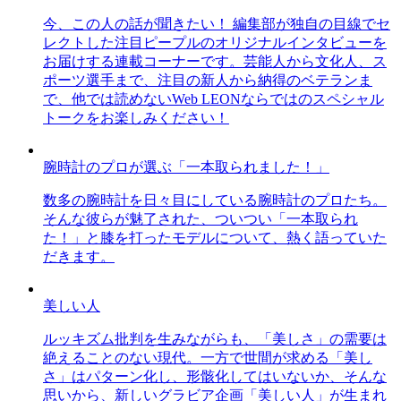
今、この人の話が聞きたい！ 編集部が独自の目線でセ
レクトした注目ピープルのオリジナルインタビューを
お届けする連載コーナーです。芸能人から文化人、ス
ポーツ選手まで、注目の新人から納得のベテランま
で、他では読めないWeb LEONならではのスペシャル
トークをお楽しみください！
腕時計のプロが選ぶ「一本取られました！」
数多の腕時計を日々目にしている腕時計のプロたち。
そんな彼らが魅了された、ついつい「一本取られ
た！」と膝を打ったモデルについて、熱く語っていた
だきます。
美しい人
ルッキズム批判を生みながらも、「美しさ」の需要は
絶えることのない現代。一方で世間が求める「美し
さ」はパターン化し、形骸化してはいないか、そんな
思いから、新しいグラビア企画「美しい人」が生まれ