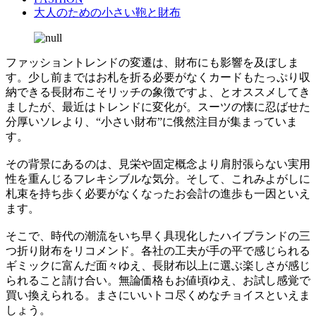
大人のための小さい鞄と財布
ファッショントレンドの変遷は、財布にも影響を及ぼしま
す。少し前まではお札を折る必要がなくカードもたっぷり収
納できる長財布こそリッチの象徴ですよ、とオススメしてき
ましたが、最近はトレンドに変化が。スーツの懐に忍ばせた
分厚いソレより、“小さい財布”に俄然注目が集まっていま
す。
その背景にあるのは、見栄や固定概念より肩肘張らない実用
性を重んじるフレキシブルな気分。そして、これみよがしに
札束を持ち歩く必要がなくなったお会計の進歩も一因といえ
ます。
そこで、時代の潮流をいち早く具現化したハイブランドの三
つ折り財布をリコメンド。各社の工夫が手の平で感じられる
ギミックに富んだ面々ゆえ、長財布以上に選ぶ楽しさが感じ
られること請け合い。無論価格もお値頃ゆえ、お試し感覚で
買い換えられる。まさにいいトコ尽くめなチョイスといえま
しょう。