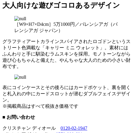
大人向けな遊びゴコロあるデザイン
［W9×H7×D4cm］5万1000円／バレンシアガ（バ
レンシアガ ジャパン）
グラフティアートカラインスパイアされたロゴドンというス
トリート色満載な「キャリー ミニ ウォレット」。素材には
ふんわりと手に馴染むラムスキンを採用。モノトーンながら
遊び心もちゃんと備えた、やんちゃな大人のための小さい財
布です。
表にコインケースとその後ろにはカードポケット、裏を開く
と札入れの中にカードスロットが潜むダブルフェイスデザイ
ン。
※掲載商品はすべて税抜き価格です
■ お問い合わせ
クリスチャン ディオール
0120-02-1947