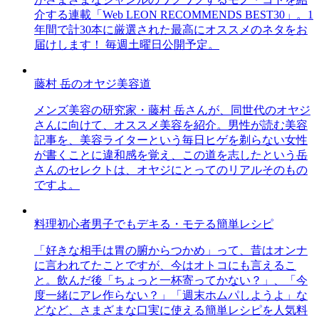
介する連載「Web LEON RECOMMENDS BEST30」。1
年間で計30本に厳選された最高にオススメのネタをお
届けします！ 毎週土曜日公開予定。
藤村 岳のオヤジ美容道
メンズ美容の研究家・藤村 岳さんが、同世代のオヤジ
さんに向けて、オススメ美容を紹介。男性が読む美容
記事を、美容ライターという毎日ヒゲを剃らない女性
が書くことに違和感を覚え、この道を志したという岳
さんのセレクトは、オヤジにとってのリアルそのもの
ですよ。
料理初心者男子でもデキる・モテる簡単レシピ
「好きな相手は胃の腑からつかめ」って、昔はオンナ
に言われてたことですが、今はオトコにも言えるこ
と。飲んだ後「ちょっと一杯寄ってかない？」、「今
度一緒にアレ作らない？」「週末ホムパしようよ」な
どなど、さまざまな口実に使える簡単レシピを人気料