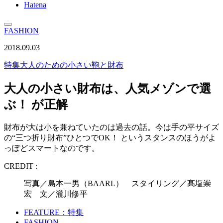
Hatena
FASHION
2018.09.03
特集
大人のための小さい鞄と財布
大人の小さい財布は、人気メゾンで選
ぶ！ が正解
財布が大は小を兼ねていたのは過去の話。今は手の平サイズ
の“三つ折り財布”ひとつでOK！ というスタンスのほうがよ
っぽどスマートなのです。
CREDIT :
写真／島本一男（BAARL） スタイリング／髙塩崇
宏 文／瀧川修平
FEATURE：特集
FASHION