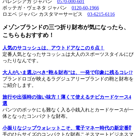
バレンシアガ ジャパン
0570-000-601
ボッテガ・ヴェネタ ジャパン
0120-60-1966
ロエベ ジャパン カスタマーサービス
03-6215-6116
メゾンブランドの三つ折り財布が気になったら、
こちらもおすすめ！
人気のサコッシュは、アウトドアなこの６点！
定番人気となったサコッシュは大人のスポーツスタイルにぴ
ったりなんです。
大人がいま選ぶべき“鞄＆財布”は、一発で印象に残るコレ!?
ブランドロゴが映えるラグジュアリーブランドの鞄と財布を
ご紹介します。
旅行や出張時の強い味方！薄くて使えるチビカードケース4
選
パンツのポッケにも難なく入る小銭入れとカードケースが一
体となったコンパクトな財布。
小振りなジップウォレットこそ、電子マネー時代の新定番⁉︎
手のひらサイズのコンパクトな財布こそスマートビジネスマ