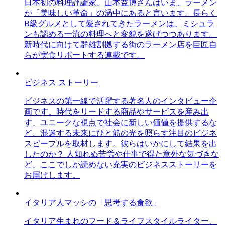
日本初の料理評論家、山本益博さんはいま、ラーメン
が「美味しい革命」の渦中にあると言います。長らく
B級グルメとして愛されてきたラーメンは、ミシュラ
ンも認める一流の料理へと変貌を遂げつつあります。
新時代に向けて群雄割拠する街のラーメン店を巨匠自
らが実食リポートする連載です。
ビジネス ストーリー
ビジネスの第一線で活躍する著名人のインタビュー企
画です。時代をリードする商品やサービスを産み出
す、ユニークな視点で社会に新しい価値を提供するな
ど、混迷する未来にひと筋の光を照らす注目のビジネ
スピープルを取材します。彼らはいかにして結果を出
したのか？ 人知れぬ苦労や仕事で得た意外な気づきな
ど、ここでしか読めない充実のビジネスストーリーを
お届けします。
イタリア人マッシの「思考する食欲」
イタリア生まれのフード＆ライフスタイルライター、