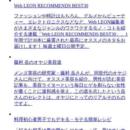
Web LEON RECOMMENDS BEST30
ファッションや時計はもちろん、グルメからビューテ
ィー、エレクトロニクスなどなど、Web LEON編集者
がさまざまなジャンルのワクワクするモノ・コトを紹
介する連載「Web LEON RECOMMENDS BEST30」。1
年間で計30本に厳選された最高にオススメのネタをお
届けします！ 毎週土曜日公開予定。
藤村 岳のオヤジ美容道
メンズ美容の研究家・藤村 岳さんが、同世代のオヤジ
さんに向けて、オススメ美容を紹介。男性が読む美容
記事を、美容ライターという毎日ヒゲを剃らない女性
が書くことに違和感を覚え、この道を志したという岳
さんのセレクトは、オヤジにとってのリアルそのもの
ですよ。
料理初心者男子でもデキる・モテる簡単レシピ