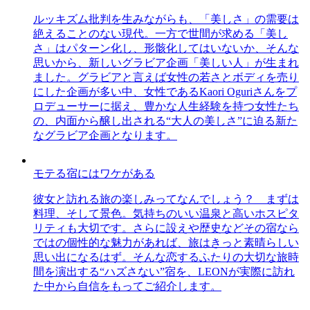
ルッキズム批判を生みながらも、「美しさ」の需要は
絶えることのない現代。一方で世間が求める「美し
さ」はパターン化し、形骸化してはいないか、そんな
思いから、新しいグラビア企画「美しい人」が生まれ
ました。グラビアと言えば女性の若さとボディを売り
にした企画が多い中、女性であるKaori Oguriさんをプ
ロデューサーに据え、豊かな人生経験を持つ女性たち
の、内面から醸し出される“大人の美しさ”に迫る新た
なグラビア企画となります。
モテる宿にはワケがある
彼女と訪れる旅の楽しみってなんでしょう？ まずは
料理、そして景色。気持ちのいい温泉と高いホスピタ
リティも大切です。さらに設えや歴史などその宿なら
ではの個性的な魅力があれば、旅はきっと素晴らしい
思い出になるはず。そんな恋するふたりの大切な旅時
間を演出する“ハズさない”宿を、LEONが実際に訪れ
た中から自信をもってご紹介します。