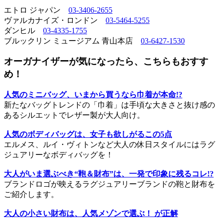
エトロ ジャパン
03-3406-2655
ヴァルカナイズ・ロンドン
03-5464-5255
ダンヒル
03-4335-1755
ブルックリン ミュージアム 青山本店
03-6427-1530
オーガナイザーが気になったら、こちらもおすす
め！
人気のミニバッグ、いまから買うなら巾着が本命!?
新たなバッグトレンドの「巾着」は手頃な大きさと抜け感の
あるシルエットでレザー製が大人向け。
人気のボディバッグは、女子も欲しがるこの5点
エルメス、ルイ・ヴィトンなど大人の休日スタイルにはラグ
ジュアリーなボディバッグを！
大人がいま選ぶべき“鞄＆財布”は、一発で印象に残るコレ!?
ブランドロゴが映えるラグジュアリーブランドの鞄と財布を
ご紹介します。
大人の小さい財布は、人気メゾンで選ぶ！ が正解