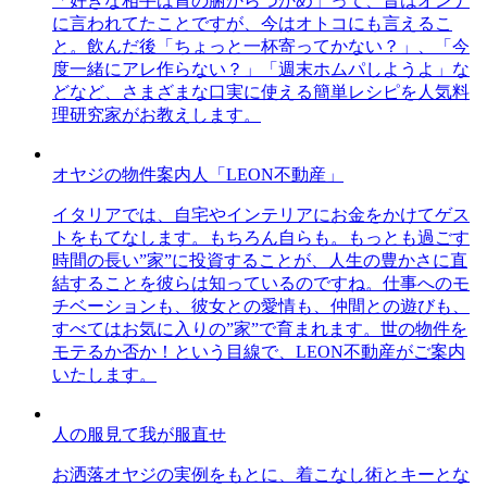
「好きな相手は胃の腑からつかめ」って、昔はオンナ
に言われてたことですが、今はオトコにも言えるこ
と。飲んだ後「ちょっと一杯寄ってかない？」、「今
度一緒にアレ作らない？」「週末ホムパしようよ」な
どなど、さまざまな口実に使える簡単レシピを人気料
理研究家がお教えします。
オヤジの物件案内人「LEON不動産」
イタリアでは、自宅やインテリアにお金をかけてゲス
トをもてなします。もちろん自らも。もっとも過ごす
時間の長い”家”に投資することが、人生の豊かさに直
結することを彼らは知っているのですね。仕事へのモ
チベーションも、彼女との愛情も、仲間との遊びも、
すべてはお気に入りの”家”で育まれます。世の物件を
モテるか否か！という目線で、LEON不動産がご案内
いたします。
人の服見て我が服直せ
お洒落オヤジの実例をもとに、着こなし術とキーとな