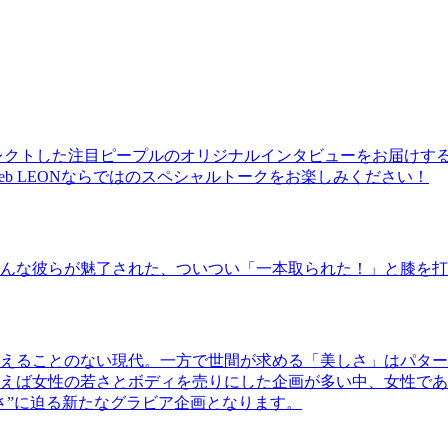
レクトした注目ピープルのオリジナルインタビューをお届けす
b LEONならではのスペシャルトークをお楽しみください！
んな彼らが魅了された、ついつい「一本取られた！」と膝を打
えることのない現代。一方で世間が求める「美しさ」はパター
ば女性の若さとボディを売りにした企画が多い中、女性であるKao
さ”に迫る新たなグラビア企画となります。