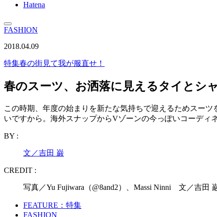
Hatena
FASHION
2018.04.09
特集
春の街見て我が服直せ！
春のスーツ、お洒落に見えるタイとシ
この時期、年度の始まりを新たな気持ちで迎えるためスーツ
いですから。海外スナップからVゾーンの今っぽいコーディ
BY :
文／吉田 巌
CREDIT :
写真／Yu Fujiwara（@8and2）、Massi Ninni 文／
FEATURE：特集
FASHION