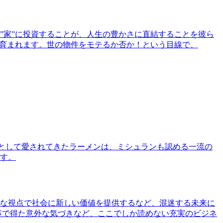
”家”に投資することが、人生の豊かさに直結することを彼ら
で育まれます。世の物件をモテるか否か！という目線で、
として愛されてきたラーメンは、ミシュランも認める一流の
す。
な視点で社会に新しい価値を提供するなど、混迷する未来に
事で得た意外な気づきなど、ここでしか読めない充実のビジネ