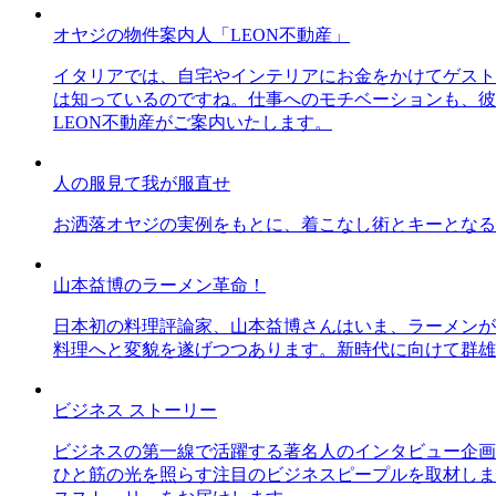
オヤジの物件案内人「LEON不動産」
イタリアでは、自宅やインテリアにお金をかけてゲスト
は知っているのですね。仕事へのモチベーションも、彼
LEON不動産がご案内いたします。
人の服見て我が服直せ
お洒落オヤジの実例をもとに、着こなし術とキーとなる
山本益博のラーメン革命！
日本初の料理評論家、山本益博さんはいま、ラーメンが
料理へと変貌を遂げつつあります。新時代に向けて群雄
ビジネス ストーリー
ビジネスの第一線で活躍する著名人のインタビュー企画
ひと筋の光を照らす注目のビジネスピープルを取材しま