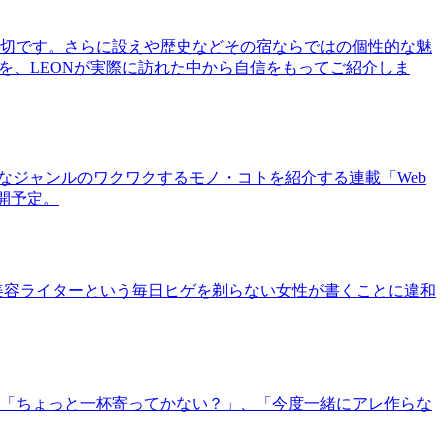
切です。さらに設えや歴史などその宿ならではの個性的な魅
を、LEONが実際に訪れた中から自信をもってご紹介しま
まなジャンルのワクワクするモノ・コトを紹介する連載「Web
公開予定。
美容ライターという毎日ヒゲを剃らない女性が書くことに違和
「ちょっと一杯寄ってかない？」、「今度一緒にアレ作らな