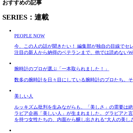
おすすめの記事
SERIES：連載
PEOPLE NOW
今、この人の話が聞きたい！ 編集部が独自の目線でセ
注目の新人から納得のベテランまで、他では読めないWe
腕時計のプロが選ぶ「一本取られました！」
数多の腕時計を日々目にしている腕時計のプロたち。そ
美しい人
ルッキズム批判を生みながらも、「美しさ」の需要は絶
ラビア企画「美しい人」が生まれました。グラビアと言え
を持つ女性たちの、内面から醸し出される“大人の美し