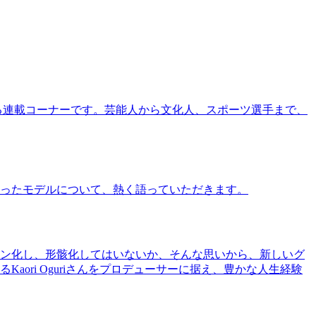
る連載コーナーです。芸能人から文化人、スポーツ選手まで、
ったモデルについて、熱く語っていただきます。
ン化し、形骸化してはいないか、そんな思いから、新しいグ
ri Oguriさんをプロデューサーに据え、豊かな人生経験