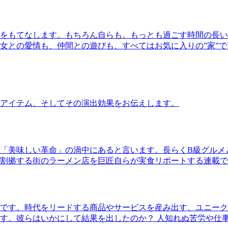
をもてなします。もちろん自らも。もっとも過ごす時間の長い
女との愛情も、仲間との遊びも、すべてはお気に入りの”家”
アイテム、そしてその演出効果をお伝えします。
「美味しい革命」の渦中にあると言います。長らくB級グルメ
割拠する街のラーメン店を巨匠自らが実食リポートする連載で
です。時代をリードする商品やサービスを産み出す、ユニーク
す。彼らはいかにして結果を出したのか？ 人知れぬ苦労や仕