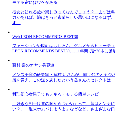
モテる宿にはワケがある
彼女と訪れる旅の楽しみってなんでしょう？ まずは料
力があれば、旅はきっと素晴らしい思い出になるはず。
す。
Web LEON RECOMMENDS BEST30
ファッションや時計はもちろん、グルメからビューティー
LEON RECOMMENDS BEST30」。1年間で計
藤村 岳のオヤジ美容道
メンズ美容の研究家・藤村 岳さんが、同世代のオヤジ
感を覚え、この道を志したという岳さんのセレクトは、
料理初心者男子でもデキる・モテる簡単レシピ
「好きな相手は胃の腑からつかめ」って、昔はオンナに
い？」「週末ホムパしようよ」などなど、さまざまな口