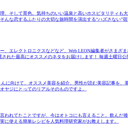
理、そして景色。気持ちのいい温泉と高いホスピタリティも大
そんな恋するふたりの大切な旅時間を演出する“ハズさない”宿
、エレクトロニクスなどなど、Web LEON編集者がさまざ
30本に厳選された最高にオススメのネタをお届けします！ 毎週土曜日
さんに向けて、オススメ美容を紹介。男性が読む美容記事を、
オヤジにとってのリアルそのものですよ。
言われてたことですが、今はオトコにも言えること。飲んだ後
実に使える簡単レシピを人気料理研究家がお教えします。