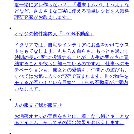
度一緒にアレ作らない？」「週末ホムパしようよ」な
どなど、さまざまな口実に使える簡単レシピを人気料
理研究家がお教えします。
オヤジの物件案内人「LEON不動産」
イタリアでは、自宅やインテリアにお金をかけてゲス
トをもてなします。もちろん自らも。もっとも過ごす
時間の長い”家”に投資することが、人生の豊かさに直
結することを彼らは知っているのですね。仕事へのモ
チベーションも、彼女との愛情も、仲間との遊びも、
すべてはお気に入りの”家”で育まれます。世の物件を
モテるか否か！という目線で、LEON不動産がご案内
いたします。
人の服見て我が服直せ
お洒落オヤジの実例をもとに、着こなし術とキーとな
るアイテム、そしてその演出効果をお伝えします。