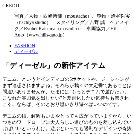
CREDIT :
写真／人物・西崎博哉（moustache）、静物・蜂谷哲実
（hachiya studio） スタイリング／吉野 誠 ヘアメイ
ク／Ryohei Katsuma（masculin） 車両協力／Hills
Auto（www.hills-auto.jp）
FASHION
ディーゼル
「ディーゼル」の新作アイテム
デニム、というとインディゴの5ポケットや、ジージャンが
まず連想されますよね。それらが我々の大定番であることは
間違いありませんが、たまには“もっとデニムで遊びたい、
こなれた雰囲気を出したい”と差別化したい気持ちも沸き起
こる。ならば、そのとおり思いきり遊べばいいのです。
デニムの幅、解釈もいまやとっても広がっていますから、い
つものワードローブに大人らしい選びのものを差し込んでい
けばいいというわけ。遊ぶといっても過剰なデザインや奇抜