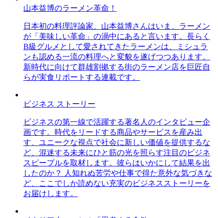
山本益博のラーメン革命！
日本初の料理評論家、山本益博さんはいま、ラーメン
が「美味しい革命」の渦中にあると言います。長らく
B級グルメとして愛されてきたラーメンは、ミシュラ
ンも認める一流の料理へと変貌を遂げつつあります。
新時代に向けて群雄割拠する街のラーメン店を巨匠自
らが実食リポートする連載です。
ビジネス ストーリー
ビジネスの第一線で活躍する著名人のインタビュー企
画です。時代をリードする商品やサービスを産み出
す、ユニークな視点で社会に新しい価値を提供するな
ど、混迷する未来にひと筋の光を照らす注目のビジネ
スピープルを取材します。彼らはいかにして結果を出
したのか？ 人知れぬ苦労や仕事で得た意外な気づきな
ど、ここでしか読めない充実のビジネスストーリーを
お届けします。