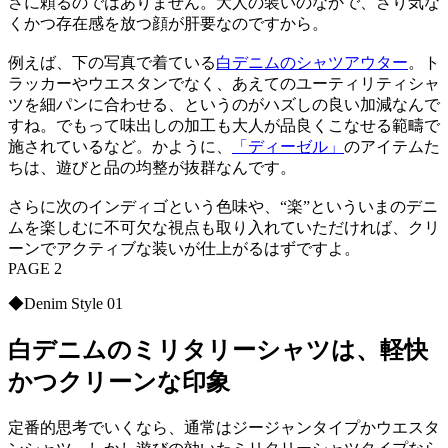
さに頼るのではありません。大人の装いのなかで、さり気な
くかつ存在感を放つ顔が肝要なのですから。
例えば、下の写真で着ている
白デニムのシャツアウター
。ト
ラッカーやウエスタンでなく、あえてのユーティリティシャ
ツを細パンに合わせる、というのがハズしの良い加減なんで
すね。でもって味出しの加工も大人が品良くこなせる範疇で
施されているなど。かように、
「ディーゼル」
のアイテムた
ちは、遊びと品の均整が抜群なんです。
さらに次のインディゴという色味や、“楽”といういまのデニ
ムを楽しむに不可欠な視点も取り入れていただければ、クリ
ーンでアクティブな装いが仕上がるはずですよ。
PAGE 2
◆Denim Style 01
白デニムのミリタリーシャツは、軽快
かつクリーンな印象
定番的思考でいくなら、通常はジージャンタイプかウエスタ