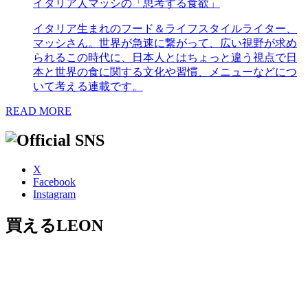
イタリア人マッシの「思考する食欲」
イタリア生まれのフード＆ライフスタイルライター、
マッシさん。世界が急速に繋がって、広い視野が求め
られるこの時代に、日本人とはちょっと違う視点で日
本と世界の食に関する文化や習慣、メニューなどにつ
いて考える連載です。
READ MORE
X
Facebook
Instagram
買えるLEON