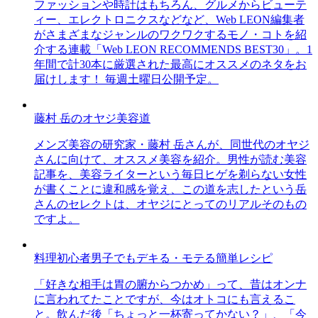
ファッションや時計はもちろん、グルメからビューテ
ィー、エレクトロニクスなどなど、Web LEON編集者
がさまざまなジャンルのワクワクするモノ・コトを紹
介する連載「Web LEON RECOMMENDS BEST30」。1
年間で計30本に厳選された最高にオススメのネタをお
届けします！ 毎週土曜日公開予定。
藤村 岳のオヤジ美容道
メンズ美容の研究家・藤村 岳さんが、同世代のオヤジ
さんに向けて、オススメ美容を紹介。男性が読む美容
記事を、美容ライターという毎日ヒゲを剃らない女性
が書くことに違和感を覚え、この道を志したという岳
さんのセレクトは、オヤジにとってのリアルそのもの
ですよ。
料理初心者男子でもデキる・モテる簡単レシピ
「好きな相手は胃の腑からつかめ」って、昔はオンナ
に言われてたことですが、今はオトコにも言えるこ
と。飲んだ後「ちょっと一杯寄ってかない？」、「今