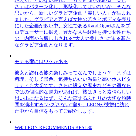
絶えることのない現代。一方で世間が求める「美し
さ」はパターン化し、形骸化してはいないか、そんな
思いから、新しいグラビア企画「美しい人」が生まれ
ました。グラビアと言えば女性の若さとボディを売り
にした企画が多い中、女性であるKaori Oguriさんをプ
ロデューサーに据え、豊かな人生経験を持つ女性たち
の、内面から醸し出される“大人の美しさ”に迫る新た
なグラビア企画となります。
モテる宿にはワケがある
彼女と訪れる旅の楽しみってなんでしょう？ まずは
料理、そして景色。気持ちのいい温泉と高いホスピタ
リティも大切です。さらに設えや歴史などその宿なら
ではの個性的な魅力があれば、旅はきっと素晴らしい
思い出になるはず。そんな恋するふたりの大切な旅時
間を演出する“ハズさない”宿を、LEONが実際に訪れ
た中から自信をもってご紹介します。
Web LEON RECOMMENDS BEST30