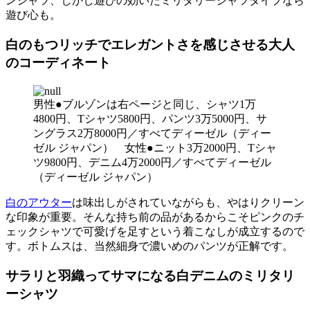
ンシャツ、しかし遊びの効いたミリタリーシャツタイプなら
遊び心も。
白のもつリッチでエレガントさを感じさせる大人
のコーディネート
男性●ブルゾンは右ページと同じ、シャツ1万
4800円、Tシャツ5800円、パンツ3万5000円、サ
ングラス2万8000円／すべてディーゼル（ディー
ゼル ジャパン） 女性●ニット3万2000円、Tシャ
ツ9800円、デニム4万2000円／すべてディーゼル
（ディーゼル ジャパン）
白のアウター
は味出しがされていながらも、やはりクリーン
な印象が重要。そんな持ち前の品があるからこそピンクのチ
ェックシャツで可愛げを足すという着こなしが成立するので
す。ボトムスは、当然細身で濃いめのパンツが正解です。
サラリと羽織ってサマになる白デニムのミリタリ
ーシャツ