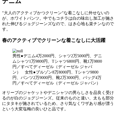
デニム
"大人のアクティブかつクリーン"な着こなしに外せないの
が、ホワイトパンツ。中でもコチラは白の味出し加工が施さ
れた伸びるジョグジーンズなので、はき心地も楽チンなので
す。
春のアクティブでクリーンな着こなしに大活躍
男性●デニム4万2000円、シャツ2万5000円、デニ
ムシャツ1万9800円、Tシャツ6800円、靴1万9800
円／すべてディーゼル（ディーゼル ジャパ
ン） 女性●ブルゾン8万8000円、Tシャツ9800
円、パンツ2万9000円、靴2万3000円、バッグ4万
円／すべてディーゼル（ディーゼル ジャパン）
オリーブのジャケットやデニシャツの男らしさを品良く受け
るのが白のジョグジーンズ。従来のものと違い、太もも部分
にタタキが施されているため、さり気なくワザあり感が漂う
という大変塩梅の良いひと品です。