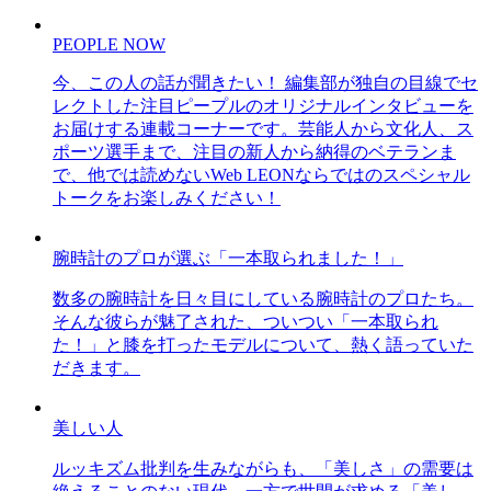
PEOPLE NOW
今、この人の話が聞きたい！ 編集部が独自の目線でセ
レクトした注目ピープルのオリジナルインタビューを
お届けする連載コーナーです。芸能人から文化人、ス
ポーツ選手まで、注目の新人から納得のベテランま
で、他では読めないWeb LEONならではのスペシャル
トークをお楽しみください！
腕時計のプロが選ぶ「一本取られました！」
数多の腕時計を日々目にしている腕時計のプロたち。
そんな彼らが魅了された、ついつい「一本取られ
た！」と膝を打ったモデルについて、熱く語っていた
だきます。
美しい人
ルッキズム批判を生みながらも、「美しさ」の需要は