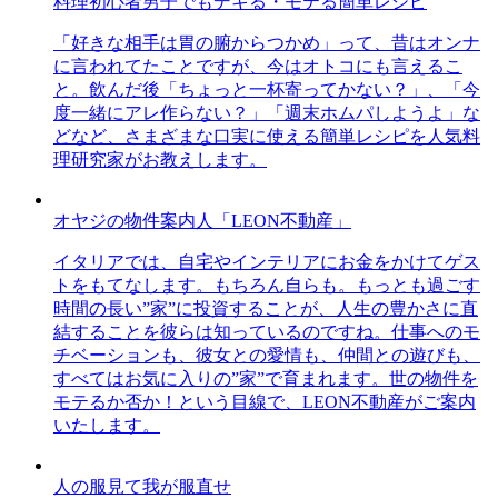
料理初心者男子でもデキる・モテる簡単レシピ
「好きな相手は胃の腑からつかめ」って、昔はオンナ
に言われてたことですが、今はオトコにも言えるこ
と。飲んだ後「ちょっと一杯寄ってかない？」、「今
度一緒にアレ作らない？」「週末ホムパしようよ」な
どなど、さまざまな口実に使える簡単レシピを人気料
理研究家がお教えします。
オヤジの物件案内人「LEON不動産」
イタリアでは、自宅やインテリアにお金をかけてゲス
トをもてなします。もちろん自らも。もっとも過ごす
時間の長い”家”に投資することが、人生の豊かさに直
結することを彼らは知っているのですね。仕事へのモ
チベーションも、彼女との愛情も、仲間との遊びも、
すべてはお気に入りの”家”で育まれます。世の物件を
モテるか否か！という目線で、LEON不動産がご案内
いたします。
人の服見て我が服直せ