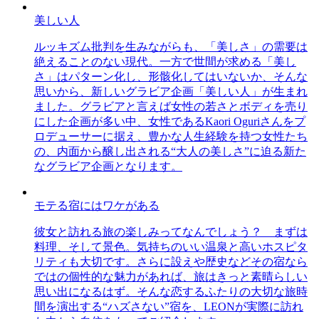
美しい人
ルッキズム批判を生みながらも、「美しさ」の需要は
絶えることのない現代。一方で世間が求める「美し
さ」はパターン化し、形骸化してはいないか、そんな
思いから、新しいグラビア企画「美しい人」が生まれ
ました。グラビアと言えば女性の若さとボディを売り
にした企画が多い中、女性であるKaori Oguriさんをプ
ロデューサーに据え、豊かな人生経験を持つ女性たち
の、内面から醸し出される“大人の美しさ”に迫る新た
なグラビア企画となります。
モテる宿にはワケがある
彼女と訪れる旅の楽しみってなんでしょう？ まずは
料理、そして景色。気持ちのいい温泉と高いホスピタ
リティも大切です。さらに設えや歴史などその宿なら
ではの個性的な魅力があれば、旅はきっと素晴らしい
思い出になるはず。そんな恋するふたりの大切な旅時
間を演出する“ハズさない”宿を、LEONが実際に訪れ