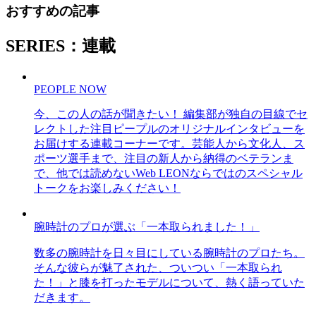
おすすめの記事
SERIES：連載
PEOPLE NOW
今、この人の話が聞きたい！ 編集部が独自の目線でセ
レクトした注目ピープルのオリジナルインタビューを
お届けする連載コーナーです。芸能人から文化人、ス
ポーツ選手まで、注目の新人から納得のベテランま
で、他では読めないWeb LEONならではのスペシャル
トークをお楽しみください！
腕時計のプロが選ぶ「一本取られました！」
数多の腕時計を日々目にしている腕時計のプロたち。
そんな彼らが魅了された、ついつい「一本取られ
た！」と膝を打ったモデルについて、熱く語っていた
だきます。