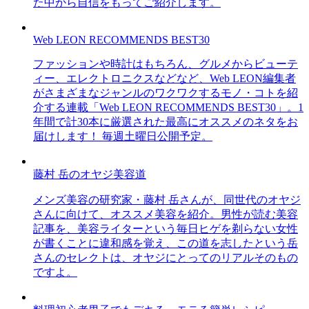
た中から自信をもってご紹介します。
Web LEON RECOMMENDS BEST30
ファッションや時計はもちろん、グルメからビューテ
ィー、エレクトロニクスなどなど、Web LEON編集者
がさまざまなジャンルのワクワクするモノ・コトを紹
介する連載「Web LEON RECOMMENDS BEST30」。1
年間で計30本に厳選された最高にオススメのネタをお
届けします！ 毎週土曜日公開予定。
藤村 岳のオヤジ美容道
メンズ美容の研究家・藤村 岳さんが、同世代のオヤジ
さんに向けて、オススメ美容を紹介。男性が読む美容
記事を、美容ライターという毎日ヒゲを剃らない女性
が書くことに違和感を覚え、この道を志したという岳
さんのセレクトは、オヤジにとってのリアルそのもの
ですよ。