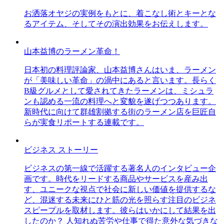
お洒落オヤジの実例をもとに、着こなし術とキーとな
るアイテム、そしてその演出効果をお伝えします。
山本益博のラーメン革命！
日本初の料理評論家、山本益博さんはいま、ラーメン
が「美味しい革命」の渦中にあると言います。長らく
B級グルメとして愛されてきたラーメンは、ミシュラ
ンも認める一流の料理へと変貌を遂げつつあります。
新時代に向けて群雄割拠する街のラーメン店を巨匠自
らが実食リポートする連載です。
ビジネス ストーリー
ビジネスの第一線で活躍する著名人のインタビュー企
画です。時代をリードする商品やサービスを産み出
す、ユニークな視点で社会に新しい価値を提供するな
ど、混迷する未来にひと筋の光を照らす注目のビジネ
スピープルを取材します。彼らはいかにして結果を出
したのか？ 人知れぬ苦労や仕事で得た意外な気づきな