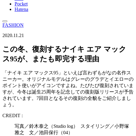
Pocket
Hatena
FASHION
2020.11.21
この冬、復刻するナイキ エア マック
ス95が、またも即完する理由
「ナイキ エア マックス95」といえば言わずもがなの名作ス
ニーカー。オリジナルモデルはグレーのグラデとイエローの
ポイント使いがアイコンですよね。たびたび復刻されていま
すが、今冬は誕生25周年を記念しての復刻版リリースが予告
されています。7回目となるその復刻の全貌をご紹介しまし
ょう。
CREDIT :
写真／鈴木泰之（Studio log） スタイリング／小野塚
雅之 文／池田保行（04）