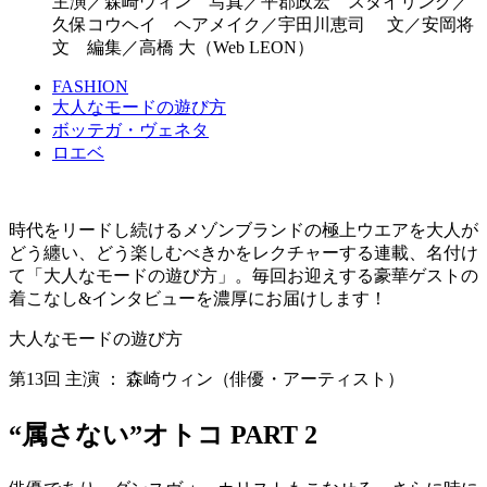
主演／森崎ウィン 写真／平郡政宏 スタイリング／
久保コウヘイ ヘアメイク／宇田川恵司 文／安岡将
文 編集／高橋 大（Web LEON）
FASHION
大人なモードの遊び方
ボッテガ・ヴェネタ
ロエベ
時代をリードし続けるメゾンブランドの極上ウエアを大人が
どう纏い、どう楽しむべきかをレクチャーする連載、名付け
て「大人なモードの遊び方」。毎回お迎えする豪華ゲストの
着こなし&インタビューを濃厚にお届けします！
大人なモードの遊び方
第13回 主演 ： 森崎ウィン（俳優・アーティスト）
“属さない”オトコ PART 2