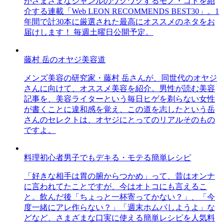
がさまざまなジャンルのワクワクするモノ・コトを紹
介する連載「Web LEON RECOMMENDS BEST30」。1
年間で計30本に厳選された最高にオススメのネタをお
届けします！ 毎週土曜日公開予定。
藤村 岳のオヤジ美容道
メンズ美容の研究家・藤村 岳さんが、同世代のオヤジ
さんに向けて、オススメ美容を紹介。男性が読む美容
記事を、美容ライターという毎日ヒゲを剃らない女性
が書くことに違和感を覚え、この道を志したという岳
さんのセレクトは、オヤジにとってのリアルそのもの
ですよ。
料理初心者男子でもデキる・モテる簡単レシピ
「好きな相手は胃の腑からつかめ」って、昔はオンナ
に言われてたことですが、今はオトコにも言えるこ
と。飲んだ後「ちょっと一杯寄ってかない？」、「今
度一緒にアレ作らない？」「週末ホムパしようよ」な
どなど、さまざまな口実に使える簡単レシピを人気料