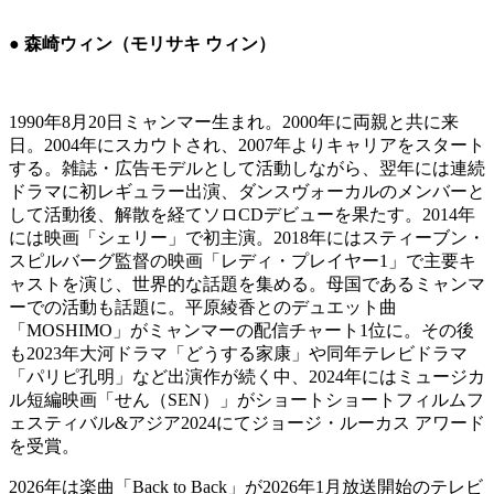
● 森崎ウィン（モリサキ ウィン）
1990年8月20日ミャンマー生まれ。2000年に両親と共に来
日。2004年にスカウトされ、2007年よりキャリアをスタート
する。雑誌・広告モデルとして活動しながら、翌年には連続
ドラマに初レギュラー出演、ダンスヴォーカルのメンバーと
して活動後、解散を経てソロCDデビューを果たす。2014年
には映画「シェリー」で初主演。2018年にはスティーブン・
スピルバーグ監督の映画「レディ・プレイヤー1」で主要キ
ャストを演じ、世界的な話題を集める。母国であるミャンマ
ーでの活動も話題に。平原綾香とのデュエット曲
「MOSHIMO」がミャンマーの配信チャート1位に。その後
も2023年大河ドラマ「どうする家康」や同年テレビドラマ
「パリピ孔明」など出演作が続く中、2024年にはミュージカ
ル短編映画「せん（SEN）」がショートショートフィルムフ
ェスティバル&アジア2024にてジョージ・ルーカス アワード
を受賞。
2026年は楽曲「Back to Back」が2026年1月放送開始のテレビ