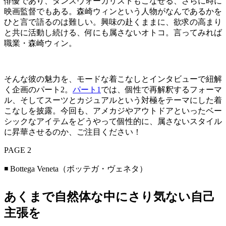
俳優であり、ダンスヴォーカリストもこなせる、さらに時に
映画監督でもある。森崎ウィンという人物がなんであるかを
ひと言で語るのは難しい。興味の赴くままに、欲求の高まり
と共に活動し続ける、何にも属さないオトコ。言ってみれば
職業・森崎ウィン。
そんな彼の魅力を、モードな着こなしとインタビューで紐解
く企画のパート2。
パート1
では、個性で再解釈するフォーマ
ル、そしてスーツとカジュアルという対極をテーマにした着
こなしを披露。今回も、アメカジやアウトドアといったベー
シックなアイテムをどうやって個性的に、属さないスタイル
に昇華させるのか、ご注目ください！
PAGE 2
◾️ Bottega Veneta（ボッテガ・ヴェネタ）
あくまで自然体な中にさり気ない自己
主張を