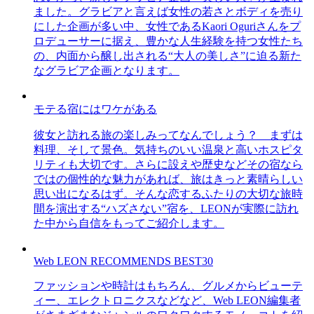
ました。グラビアと言えば女性の若さとボディを売り
にした企画が多い中、女性であるKaori Oguriさんをプ
ロデューサーに据え、豊かな人生経験を持つ女性たち
の、内面から醸し出される“大人の美しさ”に迫る新た
なグラビア企画となります。
モテる宿にはワケがある
彼女と訪れる旅の楽しみってなんでしょう？ まずは
料理、そして景色。気持ちのいい温泉と高いホスピタ
リティも大切です。さらに設えや歴史などその宿なら
ではの個性的な魅力があれば、旅はきっと素晴らしい
思い出になるはず。そんな恋するふたりの大切な旅時
間を演出する“ハズさない”宿を、LEONが実際に訪れ
た中から自信をもってご紹介します。
Web LEON RECOMMENDS BEST30
ファッションや時計はもちろん、グルメからビューテ
ィー、エレクトロニクスなどなど、Web LEON編集者