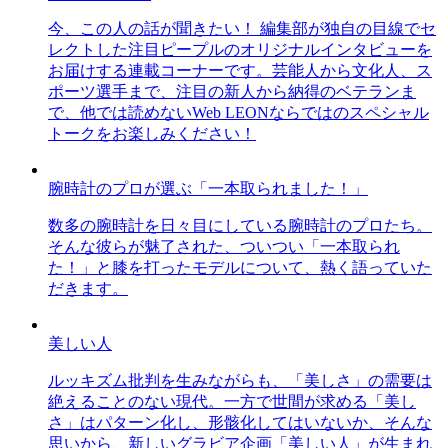
今、この人の話が聞きたい！ 編集部が独自の目線でセ
レクトした注目ピープルのオリジナルインタビューを
お届けする連載コーナーです。芸能人から文化人、ス
ポーツ選手まで、注目の新人から納得のベテランま
で、他では読めないWeb LEONならではのスペシャル
トークをお楽しみください！
腕時計のプロが選ぶ「一本取られました！」
数多の腕時計を日々目にしている腕時計のプロたち。
そんな彼らが魅了された、ついつい「一本取られ
た！」と膝を打ったモデルについて、熱く語っていた
だきます。
美しい人
ルッキズム批判を生みながらも、「美しさ」の需要は
絶えることのない現代。一方で世間が求める「美し
さ」はパターン化し、形骸化してはいないか、そんな
思いから、新しいグラビア企画「美しい人」が生まれ