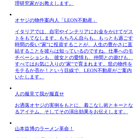
理研究家がお教えします。
オヤジの物件案内人「LEON不動産」
イタリアでは、自宅やインテリアにお金をかけてゲス
トをもてなします。もちろん自らも。もっとも過ごす
時間の長い”家”に投資することが、人生の豊かさに直
結することを彼らは知っているのですね。仕事へのモ
チベーションも、彼女との愛情も、仲間との遊びも、
すべてはお気に入りの”家”で育まれます。世の物件を
モテるか否か！という目線で、LEON不動産がご案内
いたします。
人の服見て我が服直せ
お洒落オヤジの実例をもとに、着こなし術とキーとな
るアイテム、そしてその演出効果をお伝えします。
山本益博のラーメン革命！