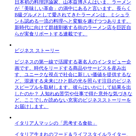
日本初の料理評論家、山本益博さんはいま、ラーメン
が「美味しい革命」の渦中にあると言います。長らく
B級グルメとして愛されてきたラーメンは、ミシュラ
ンも認める一流の料理へと変貌を遂げつつあります。
新時代に向けて群雄割拠する街のラーメン店を巨匠自
らが実食リポートする連載です。
ビジネス ストーリー
ビジネスの第一線で活躍する著名人のインタビュー企
画です。時代をリードする商品やサービスを産み出
す、ユニークな視点で社会に新しい価値を提供するな
ど、混迷する未来にひと筋の光を照らす注目のビジネ
スピープルを取材します。彼らはいかにして結果を出
したのか？ 人知れぬ苦労や仕事で得た意外な気づきな
ど、ここでしか読めない充実のビジネスストーリーを
お届けします。
イタリア人マッシの「思考する食欲」
イタリア生まれのフード＆ライフスタイルライター、