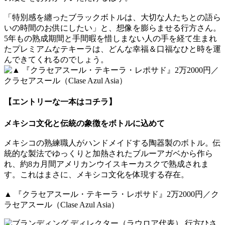
「特別感を纏ったブラックボトルは、大切な人たちとの語ら
いの時間のお供にしたい」と、想像を膨らませる行方さん。
5年もの熟成期間と手間暇を惜しまない人の手を経て生まれ
たプレミアムなテキーラは、どんな幸福＆口福なひと時を運
んできてくれるのでしょう。
【エントリーな一本はコチラ】
メキシコ文化と伝統の象徴をボトルに込めて
メキシコの熟練職人がハンドメイドする陶器製のボトル。伝
統的な製法でゆっくりと加熱されたブルーアガベから作ら
れ、約8カ月間アメリカンウイスキーカスクで熟成されま
す。これはまさに、メキシコ文化を体現する存在。
▲ 『クラセアスール・テキーラ・レポサド』2万2000円／ク
ラセアスール（Clase Azul Asia）