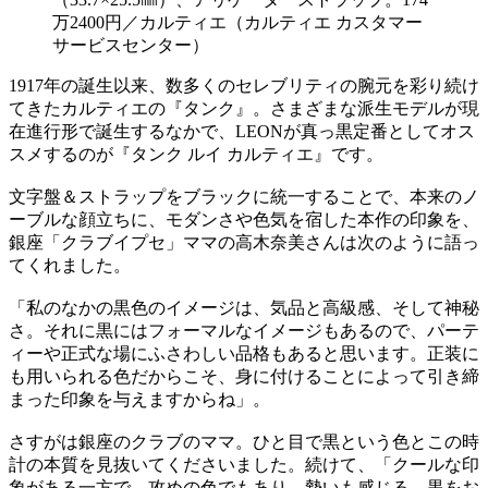
万2400円／カルティエ（カルティエ カスタマー
サービスセンター）
1917年の誕生以来、数多くのセレブリティの腕元を彩り続け
てきたカルティエの『タンク』。さまざまな派生モデルが現
在進行形で誕生するなかで、LEONが真っ黒定番としてオス
スメするのが『タンク ルイ カルティエ』です。
文字盤＆ストラップをブラックに統一することで、本来のノ
ーブルな顔立ちに、モダンさや色気を宿した本作の印象を、
銀座「クラブイプセ」ママの高木奈美さんは次のように語っ
てくれました。
「私のなかの黒色のイメージは、気品と高級感、そして神秘
さ。それに黒にはフォーマルなイメージもあるので、パーテ
ィーや正式な場にふさわしい品格もあると思います。正装に
も用いられる色だからこそ、身に付けることによって引き締
まった印象を与えますからね」。
さすがは銀座のクラブのママ。ひと目で黒という色とこの時
計の本質を見抜いてくださいました。続けて、「クールな印
象がある一方で、攻めの色でもあり、勢いも感じる。黒をお