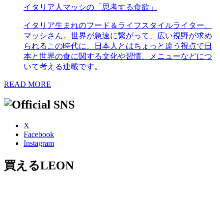
イタリア人マッシの「思考する食欲」
イタリア生まれのフード＆ライフスタイルライター、
マッシさん。世界が急速に繋がって、広い視野が求め
られるこの時代に、日本人とはちょっと違う視点で日
本と世界の食に関する文化や習慣、メニューなどにつ
いて考える連載です。
READ MORE
X
Facebook
Instagram
買えるLEON