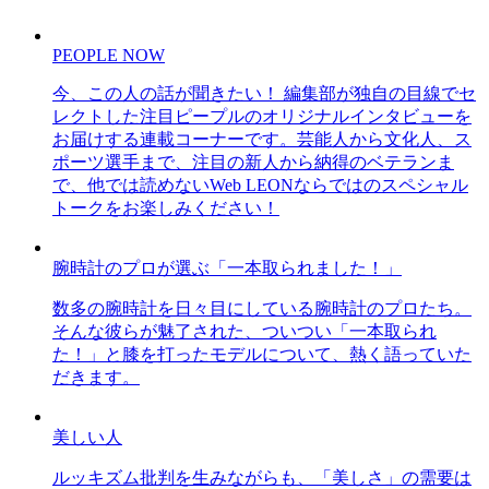
PEOPLE NOW
今、この人の話が聞きたい！ 編集部が独自の目線でセ
レクトした注目ピープルのオリジナルインタビューを
お届けする連載コーナーです。芸能人から文化人、ス
ポーツ選手まで、注目の新人から納得のベテランま
で、他では読めないWeb LEONならではのスペシャル
トークをお楽しみください！
腕時計のプロが選ぶ「一本取られました！」
数多の腕時計を日々目にしている腕時計のプロたち。
そんな彼らが魅了された、ついつい「一本取られ
た！」と膝を打ったモデルについて、熱く語っていた
だきます。
美しい人
ルッキズム批判を生みながらも、「美しさ」の需要は