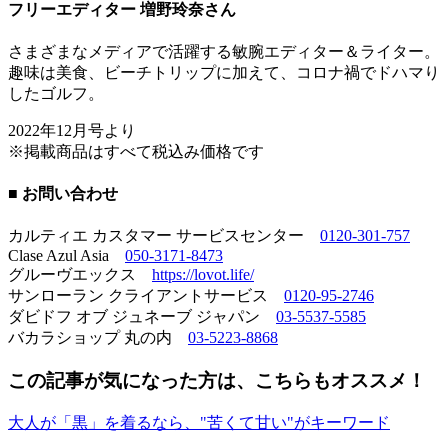
フリーエディター 増野玲奈さん
さまざまなメディアで活躍する敏腕エディター＆ライター。
趣味は美食、ビーチトリップに加えて、コロナ禍でドハマり
したゴルフ。
2022年12月号より
※掲載商品はすべて税込み価格です
■ お問い合わせ
カルティエ カスタマー サービスセンター
0120-301-757
Clase Azul Asia
050-3171-8473
グルーヴエックス
https://lovot.life/
サンローラン クライアントサービス
0120-95-2746
ダビドフ オブ ジュネーブ ジャパン
03-5537-5585
バカラショップ 丸の内
03-5223-8868
この記事が気になった方は、こちらもオススメ！
大人が「黒」を着るなら、"苦くて甘い"がキーワード