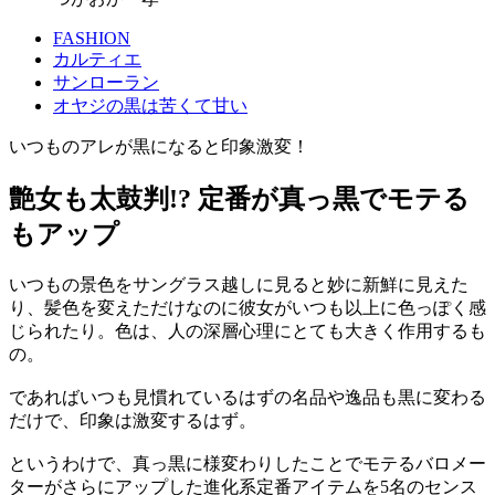
FASHION
カルティエ
サンローラン
オヤジの黒は苦くて甘い
いつものアレが黒になると印象激変！
艶女も太鼓判!? 定番が真っ黒でモテる
もアップ
いつもの景色をサングラス越しに見ると妙に新鮮に見えた
り、髪色を変えただけなのに彼女がいつも以上に色っぽく感
じられたり。色は、人の深層心理にとても大きく作用するも
の。
であればいつも見慣れているはずの名品や逸品も黒に変わる
だけで、印象は激変するはず。
というわけで、真っ黒に様変わりしたことでモテるバロメー
ターがさらにアップした進化系定番アイテムを5名のセンス