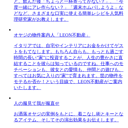
と。飲んだ後「ちょっと一杯寄ってかない？」、「今
度一緒にアレ作らない？」「週末ホムパしようよ」な
どなど、さまざまな口実に使える簡単レシピを人気料
理研究家がお教えします。
オヤジの物件案内人「LEON不動産」
イタリアでは、自宅やインテリアにお金をかけてゲス
トをもてなします。もちろん自らも。もっとも過ごす
時間の長い”家”に投資することが、人生の豊かさに直
結することを彼らは知っているのですね。仕事へのモ
チベーションも、彼女との愛情も、仲間との遊びも、
すべてはお気に入りの”家”で育まれます。世の物件を
モテるか否か！という目線で、LEON不動産がご案内
いたします。
人の服見て我が服直せ
お洒落オヤジの実例をもとに、着こなし術とキーとな
るアイテム、そしてその演出効果をお伝えします。