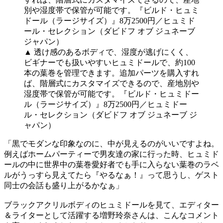
▲ 透け感のあるボディで、湿度が逃げにくく、
ビギナーでも扱いやすいヒュミドールで、約100
本の葉巻を管理できます。追加パーツを購入すれ
ば、階層式にカスタマイズできるので、産地別や
湿度帯で保管が可能です。『ビルド・ヒュミドー
ル（ラージサイズ）』8万2500円／ヒュミドー
ル・セレクション（ダビドフ オブ ジュネーブ ジ
ャパン）
「黒でモダンな印象なのに、中が見えるのがいいですよね。
例えばホームパーティーで男友達の家に行った時、ヒュミド
ールの中に世界中の葉巻愛好者でも手に入らない葉巻のラベ
ルがうっすら見えてたら『やるなぁ！』って思うし、ゲスト
同士の会話も盛り上がるかなぁ」
ブラックアクリルボディのヒュミドールを見て、エディター
＆ライターとして活躍する増野玲奈さんは、こんなコメント