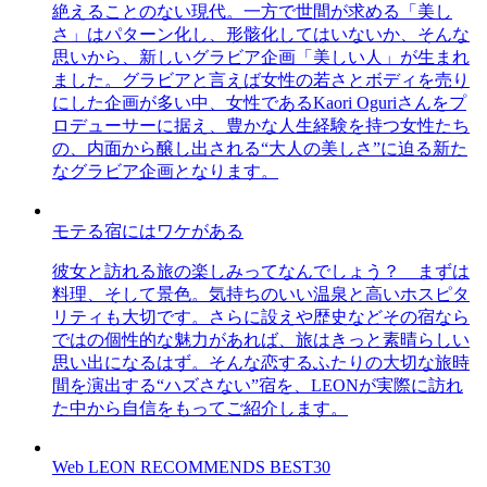
絶えることのない現代。一方で世間が求める「美し
さ」はパターン化し、形骸化してはいないか、そんな
思いから、新しいグラビア企画「美しい人」が生まれ
ました。グラビアと言えば女性の若さとボディを売り
にした企画が多い中、女性であるKaori Oguriさんをプ
ロデューサーに据え、豊かな人生経験を持つ女性たち
の、内面から醸し出される“大人の美しさ”に迫る新た
なグラビア企画となります。
モテる宿にはワケがある
彼女と訪れる旅の楽しみってなんでしょう？ まずは
料理、そして景色。気持ちのいい温泉と高いホスピタ
リティも大切です。さらに設えや歴史などその宿なら
ではの個性的な魅力があれば、旅はきっと素晴らしい
思い出になるはず。そんな恋するふたりの大切な旅時
間を演出する“ハズさない”宿を、LEONが実際に訪れ
た中から自信をもってご紹介します。
Web LEON RECOMMENDS BEST30