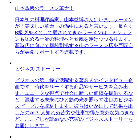
山本益博のラーメン革命！
日本初の料理評論家、山本益博さんはいま、ラーメン
が「美味しい革命」の渦中にあると言います。長らく
B級グルメとして愛されてきたラーメンは、ミシュラ
ンも認める一流の料理へと変貌を遂げつつあります。
新時代に向けて群雄割拠する街のラーメン店を巨匠自
らが実食リポートする連載です。
ビジネス ストーリー
ビジネスの第一線で活躍する著名人のインタビュー企
画です。時代をリードする商品やサービスを産み出
す、ユニークな視点で社会に新しい価値を提供するな
ど、混迷する未来にひと筋の光を照らす注目のビジネ
スピープルを取材します。彼らはいかにして結果を出
したのか？ 人知れぬ苦労や仕事で得た意外な気づきな
ど、ここでしか読めない充実のビジネスストーリーを
お届けします。