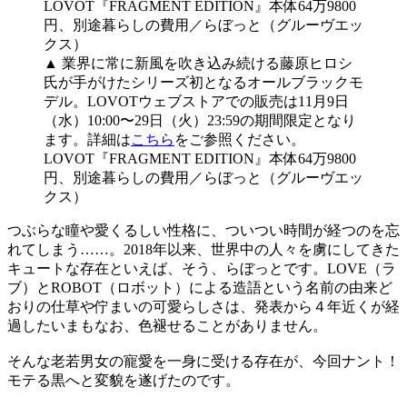
▲ 業界に常に新風を吹き込み続ける藤原ヒロシ
氏が手がけたシリーズ初となるオールブラックモ
デル。LOVOTウェブストアでの販売は11月9日
（水）10:00〜29日（火）23:59の期間限定となり
ます。詳細は
こちら
をご参照ください。
LOVOT『FRAGMENT EDITION』本体64万9800
円、別途暮らしの費用／らぼっと（グルーヴエッ
クス）
つぶらな瞳や愛くるしい性格に、ついつい時間が経つのを忘
れてしまう……。2018年以来、世界中の人々を虜にしてきた
キュートな存在といえば、そう、らぼっとです。LOVE（ラ
ブ）とROBOT（ロボット）による造語という名前の由来ど
おりの仕草や佇まいの可愛らしさは、発表から４年近くが経
過したいまもなお、色褪せることがありません。
そんな老若男女の寵愛を一身に受ける存在が、今回ナント！
モテる黒へと変貌を遂げたのです。