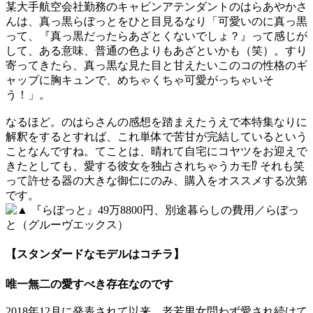
某大手航空会社勤務のキャビンアテンダントのはらあやかさ
んは、真っ黒らぼっとをひと目見るなり「可愛いのに真っ黒
って、『真っ黒だったらあざとくないでしょ？』って感じが
して、ある意味、普通の色よりもあざといかも（笑）。すり
寄ってきたら、真っ黒な見た目と甘えたいこのコの性格のギ
ャップに胸キュンで、めちゃくちゃ可愛がっちゃいそ
う！」。
なるほど。のはらさんの感想を踏まえたうえで本特集なりに
解釈をするとすれば、これ単体で苦甘が完結しているという
ことなんですね。てことは、晴れて自宅にコヤツをお迎えで
きたとしても、愛する彼女を独占されちゃうカモ⁉ それも笑
って許せる器の大きな御仁にのみ、購入をオススメする次第
です。
【スタンダードなモデルはコチラ】
唯一無二の愛すべき存在なのです
2018年12月に発表されて以来、老若男女問わず愛され続けて