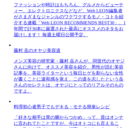
ファッションや時計はもちろん、グルメからビューテ
ィー、エレクトロニクスなどなど、Web LEON編集者
がさまざまなジャンルのワクワクするモノ・コトを紹
介する連載「Web LEON RECOMMENDS BEST30」。1
年間で計30本に厳選された最高にオススメのネタをお
届けします！ 毎週土曜日公開予定。
藤村 岳のオヤジ美容道
メンズ美容の研究家・藤村 岳さんが、同世代のオヤジ
さんに向けて、オススメ美容を紹介。男性が読む美容
記事を、美容ライターという毎日ヒゲを剃らない女性
が書くことに違和感を覚え、この道を志したという岳
さんのセレクトは、オヤジにとってのリアルそのもの
ですよ。
料理初心者男子でもデキる・モテる簡単レシピ
「好きな相手は胃の腑からつかめ」って、昔はオンナ
に言われてたことですが、今はオトコにも言えるこ