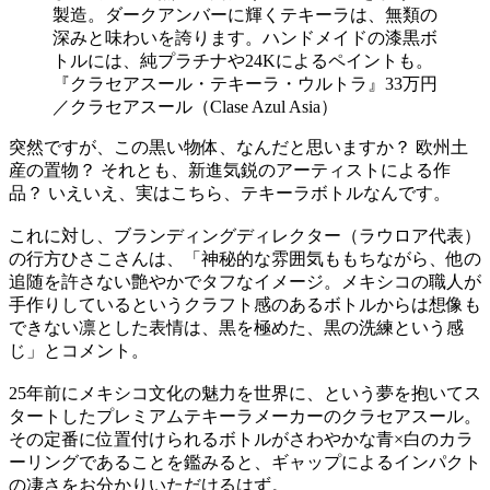
製造。ダークアンバーに輝くテキーラは、無類の
深みと味わいを誇ります。ハンドメイドの漆黒ボ
トルには、純プラチナや24Kによるペイントも。
『クラセアスール・テキーラ・ウルトラ』33万円
／クラセアスール（Clase Azul Asia）
突然ですが、この黒い物体、なんだと思いますか？ 欧州土
産の置物？ それとも、新進気鋭のアーティストによる作
品？ いえいえ、実はこちら、テキーラボトルなんです。
これに対し、ブランディングディレクター（ラウロア代表）
の行方ひさこさんは、「神秘的な雰囲気ももちながら、他の
追随を許さない艶やかでタフなイメージ。メキシコの職人が
手作りしているというクラフト感のあるボトルからは想像も
できない凛とした表情は、黒を極めた、黒の洗練という感
じ」とコメント。
25年前にメキシコ文化の魅力を世界に、という夢を抱いてス
タートしたプレミアムテキーラメーカーのクラセアスール。
その定番に位置付けられるボトルがさわやかな青×白のカラ
ーリングであることを鑑みると、ギャップによるインパクト
の凄さをお分かりいただけるはず。