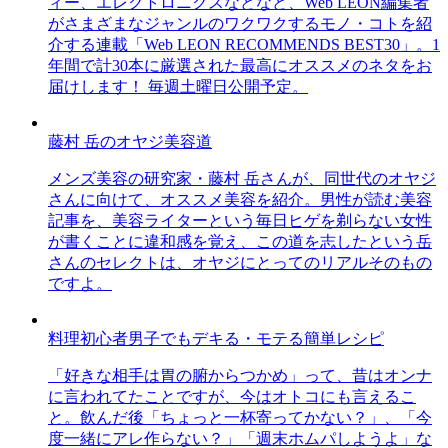
ィー、エレクトロニクスなどなど、Web LEON編集者
がさまざまなジャンルのワクワクするモノ・コトを紹
介する連載「Web LEON RECOMMENDS BEST30」。1
年間で計30本に厳選された最高にオススメのネタをお
届けします！ 毎週土曜日公開予定。
藤村 岳のオヤジ美容道
メンズ美容の研究家・藤村 岳さんが、同世代のオヤジ
さんに向けて、オススメ美容を紹介。男性が読む美容
記事を、美容ライターという毎日ヒゲを剃らない女性
が書くことに違和感を覚え、この道を志したという岳
さんのセレクトは、オヤジにとってのリアルそのもの
ですよ。
料理初心者男子でもデキる・モテる簡単レシピ
「好きな相手は胃の腑からつかめ」って、昔はオンナ
に言われてたことですが、今はオトコにも言えるこ
と。飲んだ後「ちょっと一杯寄ってかない？」、「今
度一緒にアレ作らない？」「週末ホムパしようよ」な