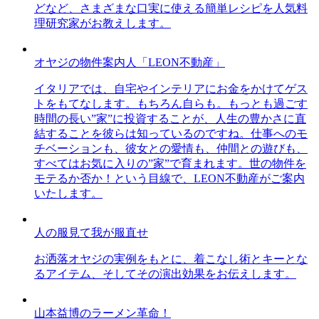
どなど、さまざまな口実に使える簡単レシピを人気料
理研究家がお教えします。
オヤジの物件案内人「LEON不動産」
イタリアでは、自宅やインテリアにお金をかけてゲス
トをもてなします。もちろん自らも。もっとも過ごす
時間の長い”家”に投資することが、人生の豊かさに直
結することを彼らは知っているのですね。仕事へのモ
チベーションも、彼女との愛情も、仲間との遊びも、
すべてはお気に入りの”家”で育まれます。世の物件を
モテるか否か！という目線で、LEON不動産がご案内
いたします。
人の服見て我が服直せ
お洒落オヤジの実例をもとに、着こなし術とキーとな
るアイテム、そしてその演出効果をお伝えします。
山本益博のラーメン革命！