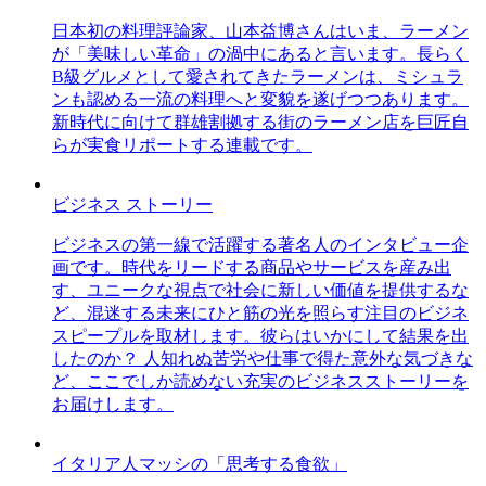
日本初の料理評論家、山本益博さんはいま、ラーメン
が「美味しい革命」の渦中にあると言います。長らく
B級グルメとして愛されてきたラーメンは、ミシュラ
ンも認める一流の料理へと変貌を遂げつつあります。
新時代に向けて群雄割拠する街のラーメン店を巨匠自
らが実食リポートする連載です。
ビジネス ストーリー
ビジネスの第一線で活躍する著名人のインタビュー企
画です。時代をリードする商品やサービスを産み出
す、ユニークな視点で社会に新しい価値を提供するな
ど、混迷する未来にひと筋の光を照らす注目のビジネ
スピープルを取材します。彼らはいかにして結果を出
したのか？ 人知れぬ苦労や仕事で得た意外な気づきな
ど、ここでしか読めない充実のビジネスストーリーを
お届けします。
イタリア人マッシの「思考する食欲」