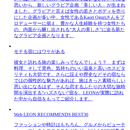
思いから、新しいグラビア企画「美しい人」が生まれ
ました。グラビアと言えば女性の若さとボディを売り
にした企画が多い中、女性であるKaori Oguriさんをプ
ロデューサーに据え、豊かな人生経験を持つ女性たち
の、内面から醸し出される“大人の美しさ”に迫る新た
なグラビア企画となります。
モテる宿にはワケがある
彼女と訪れる旅の楽しみってなんでしょう？ まずは
料理、そして景色。気持ちのいい温泉と高いホスピタ
リティも大切です。さらに設えや歴史などその宿なら
ではの個性的な魅力があれば、旅はきっと素晴らしい
思い出になるはず。そんな恋するふたりの大切な旅時
間を演出する“ハズさない”宿を、LEONが実際に訪れ
た中から自信をもってご紹介します。
Web LEON RECOMMENDS BEST30
ファッションや時計はもちろん、グルメからビューテ