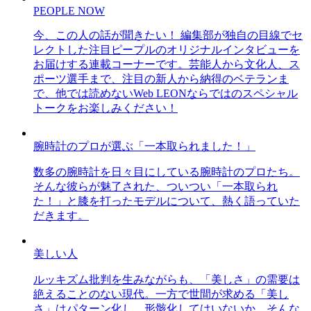
PEOPLE NOW
今、この人の話が聞きたい！ 編集部が独自の目線でセ
レクトした注目ピープルのオリジナルインタビューを
お届けする連載コーナーです。芸能人から文化人、ス
ポーツ選手まで、注目の新人から納得のベテランま
で、他では読めないWeb LEONならではのスペシャル
トークをお楽しみください！
腕時計のプロが選ぶ「一本取られました！」
数多の腕時計を日々目にしている腕時計のプロたち。
そんな彼らが魅了された、ついつい「一本取られ
た！」と膝を打ったモデルについて、熱く語っていた
だきます。
美しい人
ルッキズム批判を生みながらも、「美しさ」の需要は
絶えることのない現代。一方で世間が求める「美し
さ」はパターン化し、形骸化してはいないか、そんな