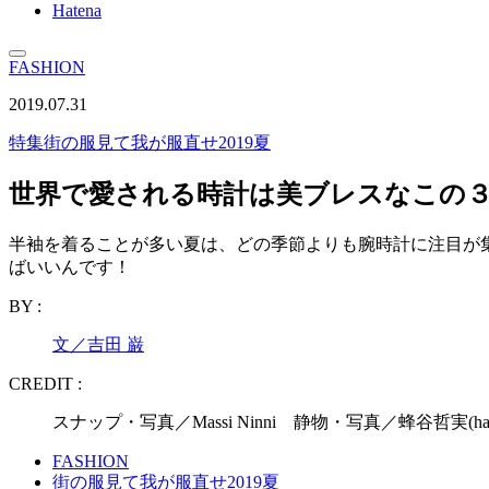
Hatena
FASHION
2019.07.31
特集
街の服見て我が服直せ2019夏
世界で愛される時計は美ブレスなこの
半袖を着ることが多い夏は、どの季節よりも腕時計に注目が集
ばいいんです！
BY :
文／吉田 巌
CREDIT :
スナップ・写真／Massi Ninni 静物・写真／蜂谷哲実(h
FASHION
街の服見て我が服直せ2019夏