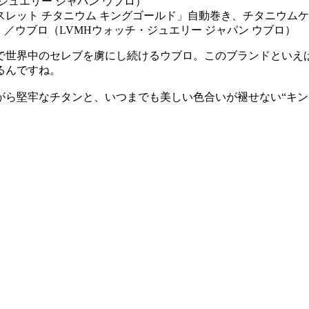
レット チタニウム キングゴールド」自動巻き、チタニウムケー
定）／ウブロ（LVMHウォッチ・ジュエリー ジャパン ウブロ）
で世界中のセレブを虜にし続けるウブロ。このブランドといえ
るんですね。
がら堅牢なチタンと、いつまでも美しい色合いが褪せない“キン