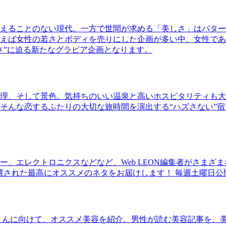
えることのない現代。一方で世間が求める「美しさ」はパター
ば女性の若さとボディを売りにした企画が多い中、女性であるKao
さ”に迫る新たなグラビア企画となります。
理、そして景色。気持ちのいい温泉と高いホスピタリティも大
そんな恋するふたりの大切な旅時間を演出する“ハズさない”宿
、エレクトロニクスなどなど、Web LEON編集者がさまざ
30本に厳選された最高にオススメのネタをお届けします！ 毎週土曜日
さんに向けて、オススメ美容を紹介。男性が読む美容記事を、