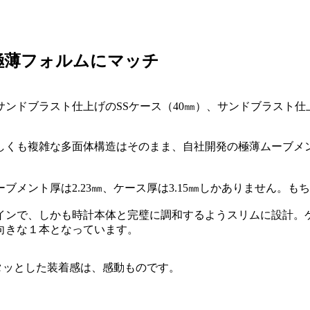
極薄フォルムにマッチ
ンドブラスト仕上げのSSケース（40㎜）、サンドブラスト仕上
しくも複雑な多面体構造はそのまま、自社開発の極薄ムーブメ
メント厚は2.23㎜、ケース厚は3.15㎜しかありません。
インで、しかも時計本体と完璧に調和するようスリムに設計。
向きな１本となっています。
ピタッとした装着感は、感動ものです。