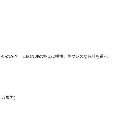
のか？ LEON.JPの答えは明快。美ブレスな時計を選べ
（十万馬力）