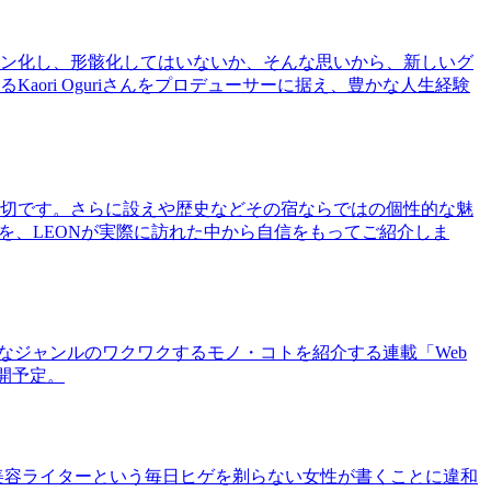
ン化し、形骸化してはいないか、そんな思いから、新しいグ
ri Oguriさんをプロデューサーに据え、豊かな人生経験
切です。さらに設えや歴史などその宿ならではの個性的な魅
を、LEONが実際に訪れた中から自信をもってご紹介しま
まなジャンルのワクワクするモノ・コトを紹介する連載「Web
公開予定。
美容ライターという毎日ヒゲを剃らない女性が書くことに違和