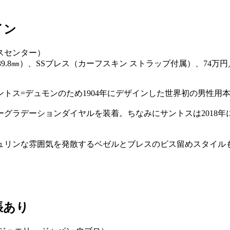
イン
39.8㎜）、SSブレス（カーフスキン ストラップ付属）、74万
トス=デュモンのため1904年にデザインした世界初の男性用
グラデーションダイヤルを装着。ちなみにサントスは2018
ュリンな雰囲気を発散するベゼルとブレスのビス留めスタイル
張あり