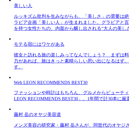
美しい人
ルッキズム批判を生みながらも、「美しさ」の需要は絶
ラビア企画「美しい人」が生まれました。グラビアと言え
を持つ女性たちの、内面から醸し出される“大人の美し
モテる宿にはワケがある
彼女と訪れる旅の楽しみってなんでしょう？ まずは料
力があれば、旅はきっと素晴らしい思い出になるはず。
す。
Web LEON RECOMMENDS BEST30
ファッションや時計はもちろん、グルメからビューティー
LEON RECOMMENDS BEST30」。1年間で計
藤村 岳のオヤジ美容道
メンズ美容の研究家・藤村 岳さんが、同世代のオヤジ