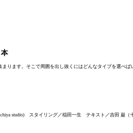
３本
まります。そこで周囲を出し抜くにはどんなタイプを選べばいい
achiya studio) スタイリング／稲田一生 テキスト／吉田 巌