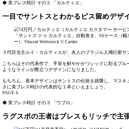
◆ 美ブレス時計 その２ 「カルティエ」
一目でサントスとわかるビス留めデザ
「サントス ドゥ カルティエ」自動巻き、SSケース（幅
ー） Vincent Wulveryck © Cartier
３代目当主ルイ・カルティエが、友人のブラジル人飛行家サン
こちらはその代表作で、手首を鮮やかかつシックに彩るブルー
ようなラインが際立つデザインになりました。
もちろん、基本デザインはサントスの伝統を踏襲し、マスキ
さに美ブレス時計の代表的な１本といえましょう。
PAGE 4
◆ 美ブレス時計 その３ 「ウブロ」
ラグスポの王者はブレスもリッチで主