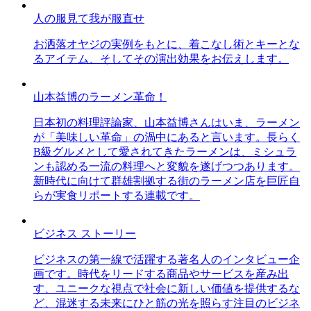
人の服見て我が服直せ
お洒落オヤジの実例をもとに、着こなし術とキーとな
るアイテム、そしてその演出効果をお伝えします。
山本益博のラーメン革命！
日本初の料理評論家、山本益博さんはいま、ラーメン
が「美味しい革命」の渦中にあると言います。長らく
B級グルメとして愛されてきたラーメンは、ミシュラ
ンも認める一流の料理へと変貌を遂げつつあります。
新時代に向けて群雄割拠する街のラーメン店を巨匠自
らが実食リポートする連載です。
ビジネス ストーリー
ビジネスの第一線で活躍する著名人のインタビュー企
画です。時代をリードする商品やサービスを産み出
す、ユニークな視点で社会に新しい価値を提供するな
ど、混迷する未来にひと筋の光を照らす注目のビジネ