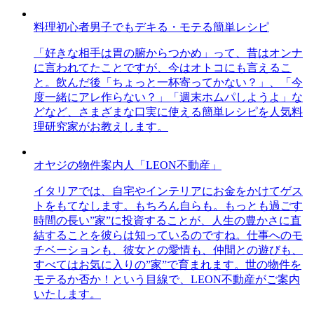
料理初心者男子でもデキる・モテる簡単レシピ
「好きな相手は胃の腑からつかめ」って、昔はオンナ
に言われてたことですが、今はオトコにも言えるこ
と。飲んだ後「ちょっと一杯寄ってかない？」、「今
度一緒にアレ作らない？」「週末ホムパしようよ」な
どなど、さまざまな口実に使える簡単レシピを人気料
理研究家がお教えします。
オヤジの物件案内人「LEON不動産」
イタリアでは、自宅やインテリアにお金をかけてゲス
トをもてなします。もちろん自らも。もっとも過ごす
時間の長い”家”に投資することが、人生の豊かさに直
結することを彼らは知っているのですね。仕事へのモ
チベーションも、彼女との愛情も、仲間との遊びも、
すべてはお気に入りの”家”で育まれます。世の物件を
モテるか否か！という目線で、LEON不動産がご案内
いたします。