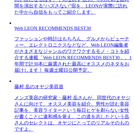
間を演出する“ハズさない”宿を、LEONが実際に訪れ
た中から自信をもってご紹介します。
Web LEON RECOMMENDS BEST30
ファッションや時計はもちろん、グルメからビューテ
ィー、エレクトロニクスなどなど、Web LEON編集者
がさまざまなジャンルのワクワクするモノ・コトを紹
介する連載「Web LEON RECOMMENDS BEST30」。1
年間で計30本に厳選された最高にオススメのネタをお
届けします！ 毎週土曜日公開予定。
藤村 岳のオヤジ美容道
メンズ美容の研究家・藤村 岳さんが、同世代のオヤジ
さんに向けて、オススメ美容を紹介。男性が読む美容
記事を、美容ライターという毎日ヒゲを剃らない女性
が書くことに違和感を覚え、この道を志したという岳
さんのセレクトは、オヤジにとってのリアルそのもの
ですよ。