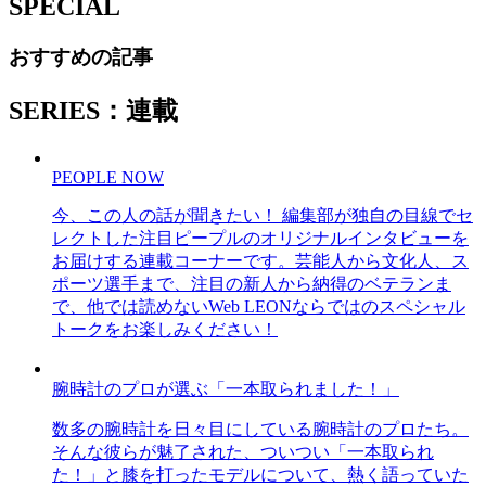
SPECIAL
おすすめの記事
SERIES：連載
PEOPLE NOW
今、この人の話が聞きたい！ 編集部が独自の目線でセ
レクトした注目ピープルのオリジナルインタビューを
お届けする連載コーナーです。芸能人から文化人、ス
ポーツ選手まで、注目の新人から納得のベテランま
で、他では読めないWeb LEONならではのスペシャル
トークをお楽しみください！
腕時計のプロが選ぶ「一本取られました！」
数多の腕時計を日々目にしている腕時計のプロたち。
そんな彼らが魅了された、ついつい「一本取られ
た！」と膝を打ったモデルについて、熱く語っていた