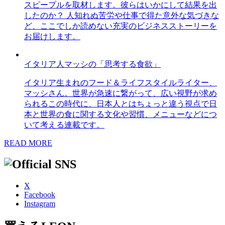
スピープルを取材します。彼らはいかにして結果を出
したのか？ 人知れぬ苦労や仕事で得た意外な気づきな
ど、ここでしか読めない充実のビジネスストーリーを
お届けします。
イタリア人マッシの「思考する食欲」
イタリア生まれのフード＆ライフスタイルライター、
マッシさん。世界が急速に繋がって、広い視野が求め
られるこの時代に、日本人とはちょっと違う視点で日
本と世界の食に関する文化や習慣、メニューなどにつ
いて考える連載です。
READ MORE
X
Facebook
Instagram