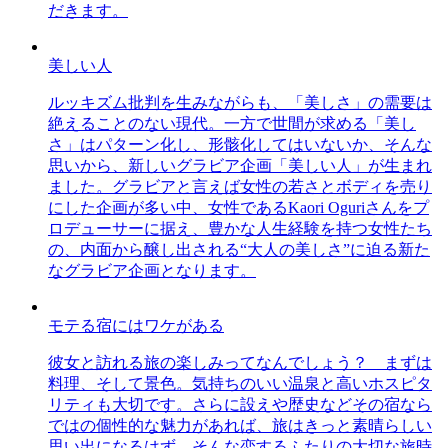
だきます。
美しい人
ルッキズム批判を生みながらも、「美しさ」の需要は
絶えることのない現代。一方で世間が求める「美し
さ」はパターン化し、形骸化してはいないか、そんな
思いから、新しいグラビア企画「美しい人」が生まれ
ました。グラビアと言えば女性の若さとボディを売り
にした企画が多い中、女性であるKaori Oguriさんをプ
ロデューサーに据え、豊かな人生経験を持つ女性たち
の、内面から醸し出される“大人の美しさ”に迫る新た
なグラビア企画となります。
モテる宿にはワケがある
彼女と訪れる旅の楽しみってなんでしょう？ まずは
料理、そして景色。気持ちのいい温泉と高いホスピタ
リティも大切です。さらに設えや歴史などその宿なら
ではの個性的な魅力があれば、旅はきっと素晴らしい
思い出になるはず。そんな恋するふたりの大切な旅時