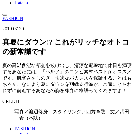
Hatena
FASHION
2019.07.20
真夏にダウン!? これがリッチなオトコ
の新常識です
夏の高温多湿な都会を抜け出し、清涼な避暑地で休日を満喫
するあなたには、「ヘルノ」のコンビ素材ベストがオススメ
です。肌寒さをしのぎ、快適なバカンスを保証することはも
ちろん、なにより夏にダウンを羽織る行為が、常識にとらわ
れずに前進するあなたの姿を雄弁に物語ってくれますよ！
CREDIT :
写真／渡辺修身 スタイリング／四方章敬 文／武田
一希（本誌）
FASHION