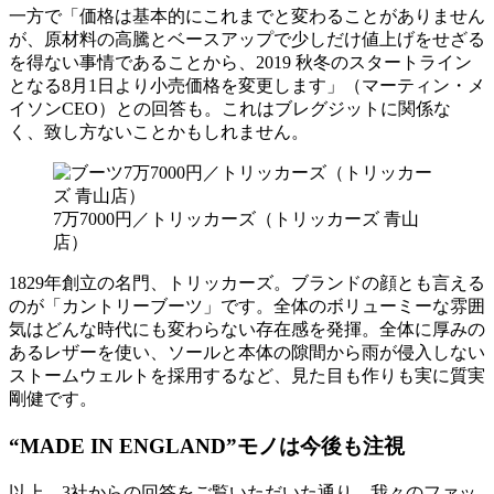
一方で「価格は基本的にこれまでと変わることがありません
が、原材料の高騰とベースアップで少しだけ値上げをせざる
を得ない事情であることから、2019 秋冬のスタートライン
となる8月1日より小売価格を変更します」（マーティン・メ
イソンCEO）との回答も。これはブレグジットに関係な
く、致し方ないことかもしれません。
7万7000円／トリッカーズ（トリッカーズ 青山
店）
1829年創立の名門、トリッカーズ。ブランドの顔とも言える
のが「カントリーブーツ」です。全体のボリューミーな雰囲
気はどんな時代にも変わらない存在感を発揮。全体に厚みの
あるレザーを使い、ソールと本体の隙間から雨が侵入しない
ストームウェルトを採用するなど、見た目も作りも実に質実
剛健です。
“MADE IN ENGLAND”モノは今後も注視
以上、3社からの回答をご覧いただいた通り、我々のファッ