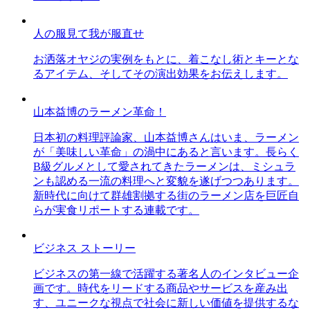
人の服見て我が服直せ
お洒落オヤジの実例をもとに、着こなし術とキーとな
るアイテム、そしてその演出効果をお伝えします。
山本益博のラーメン革命！
日本初の料理評論家、山本益博さんはいま、ラーメン
が「美味しい革命」の渦中にあると言います。長らく
B級グルメとして愛されてきたラーメンは、ミシュラ
ンも認める一流の料理へと変貌を遂げつつあります。
新時代に向けて群雄割拠する街のラーメン店を巨匠自
らが実食リポートする連載です。
ビジネス ストーリー
ビジネスの第一線で活躍する著名人のインタビュー企
画です。時代をリードする商品やサービスを産み出
す、ユニークな視点で社会に新しい価値を提供するな