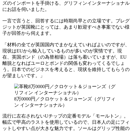
ズのインポートを手掛ける、グリフィンインターナショナル
にお話を伺いました。
一言で言うと、回答するには時期尚早との立場です。ブレグ
ジットが英国靴にとっては、あまり歓迎すべき事案でない様
子が回答から伺えます。
「材料の全てが英国国内でまかなえていればよいのですが、
現状はEUから輸入しているものが多いのが実情です。現
在、英国ポンド（の為替相場）は落ち着いていますが、EU
離脱となればユーロとポンドの関係も変わってくるでしょ
う。日本でのビジネスを考えると、現状を維持してもらうの
が望ましいです。」
8万0000円／クロケット＆ジョーンズ（グリフィ
ン インターナショナル）
流行に左右されないUチップの定番モデル「モールトン」。
幅広で甲高のラストを使用しているので、日本人の足にフィ
ットしやすい点が大きな魅力です。ソールはグリップ性能の