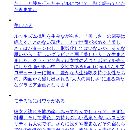
た！」と膝を打ったモデルについて、熱く語っていた
だきます。
美しい人
ルッキズム批判を生みながらも、「美しさ」の需要は
絶えることのない現代。一方で世間が求める「美し
さ」はパターン化し、形骸化してはいないか、そんな
思いから、新しいグラビア企画「美しい人」が生まれ
ました。グラビアと言えば女性の若さとボディを売り
にした企画が多い中、女性であるKaori Oguriさんをプ
ロデューサーに据え、豊かな人生経験を持つ女性たち
の、内面から醸し出される“大人の美しさ”に迫る新た
なグラビア企画となります。
モテる宿にはワケがある
彼女と訪れる旅の楽しみってなんでしょう？ まずは
料理、そして景色。気持ちのいい温泉と高いホスピタ
リティも大切です。さらに設えや歴史などその宿なら
ではの個性的な魅力があれば、旅はきっと素晴らしい