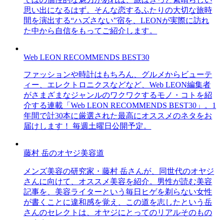
思い出になるはず。そんな恋するふたりの大切な旅時
間を演出する“ハズさない”宿を、LEONが実際に訪れ
た中から自信をもってご紹介します。
Web LEON RECOMMENDS BEST30
ファッションや時計はもちろん、グルメからビューテ
ィー、エレクトロニクスなどなど、Web LEON編集者
がさまざまなジャンルのワクワクするモノ・コトを紹
介する連載「Web LEON RECOMMENDS BEST30」。1
年間で計30本に厳選された最高にオススメのネタをお
届けします！ 毎週土曜日公開予定。
藤村 岳のオヤジ美容道
メンズ美容の研究家・藤村 岳さんが、同世代のオヤジ
さんに向けて、オススメ美容を紹介。男性が読む美容
記事を、美容ライターという毎日ヒゲを剃らない女性
が書くことに違和感を覚え、この道を志したという岳
さんのセレクトは、オヤジにとってのリアルそのもの