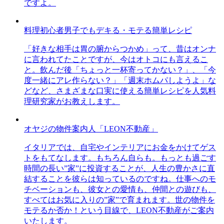
ですよ。
料理初心者男子でもデキる・モテる簡単レシピ
「好きな相手は胃の腑からつかめ」って、昔はオンナ
に言われてたことですが、今はオトコにも言えるこ
と。飲んだ後「ちょっと一杯寄ってかない？」、「今
度一緒にアレ作らない？」「週末ホムパしようよ」な
どなど、さまざまな口実に使える簡単レシピを人気料
理研究家がお教えします。
オヤジの物件案内人「LEON不動産」
イタリアでは、自宅やインテリアにお金をかけてゲス
トをもてなします。もちろん自らも。もっとも過ごす
時間の長い”家”に投資することが、人生の豊かさに直
結することを彼らは知っているのですね。仕事へのモ
チベーションも、彼女との愛情も、仲間との遊びも、
すべてはお気に入りの”家”で育まれます。世の物件を
モテるか否か！という目線で、LEON不動産がご案内
いたします。