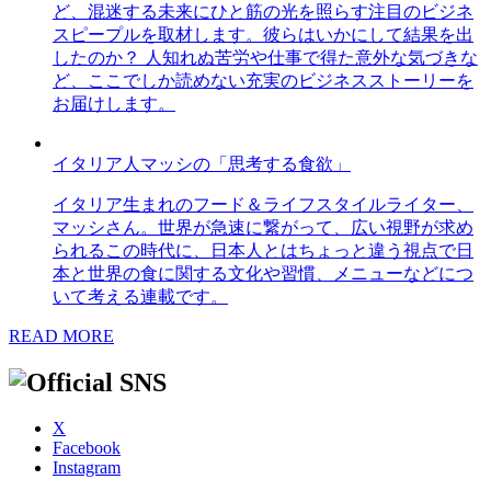
ど、混迷する未来にひと筋の光を照らす注目のビジネ
スピープルを取材します。彼らはいかにして結果を出
したのか？ 人知れぬ苦労や仕事で得た意外な気づきな
ど、ここでしか読めない充実のビジネスストーリーを
お届けします。
イタリア人マッシの「思考する食欲」
イタリア生まれのフード＆ライフスタイルライター、
マッシさん。世界が急速に繋がって、広い視野が求め
られるこの時代に、日本人とはちょっと違う視点で日
本と世界の食に関する文化や習慣、メニューなどにつ
いて考える連載です。
READ MORE
X
Facebook
Instagram