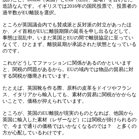
造語なんです。イギリスでは2016年の国民投票で、投票者の
過半数がEU離脱を選択。
ところが英国議会内でも賛成派と反対派の対立があったほ
か、メイ首相がEUに離脱期限の延長を申し出るなどして、
事態は混乱中。いまだ英国とEUの間で離脱協定に至ってい
なくて、ひとまず、離脱延期が承認された状態となっている
のです。
これがどうしてファッションに関係があるのかといいます
と、関税の問題があるから。EUの域内では物品の貿易に対
する関税が撤廃されています。
たとえば、英国靴を作る際、原料の皮革をドイツやフラン
ス、イタリアから輸入しても、素材の貿易に関税がかからな
いことで、価格が抑えられています。
ところが、英国のEU離脱が現実のものとなれば、他国から
英国に輸入した素材（レザーなど）には関税が掛けられるの
で、今まで通りの価格ではいかなくなるのでは？ と多くの
方が心配しているわけです。