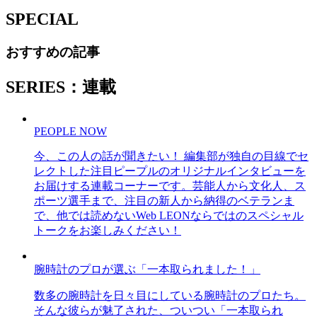
SPECIAL
おすすめの記事
SERIES：連載
PEOPLE NOW
今、この人の話が聞きたい！ 編集部が独自の目線でセ
レクトした注目ピープルのオリジナルインタビューを
お届けする連載コーナーです。芸能人から文化人、ス
ポーツ選手まで、注目の新人から納得のベテランま
で、他では読めないWeb LEONならではのスペシャル
トークをお楽しみください！
腕時計のプロが選ぶ「一本取られました！」
数多の腕時計を日々目にしている腕時計のプロたち。
そんな彼らが魅了された、ついつい「一本取られ