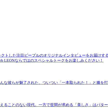
レクトした注目ピープルのオリジナルインタビューをお届けす
b LEONならではのスペシャルトークをお楽しみください！
んな彼らが魅了された、ついつい「一本取られた！」と膝を打
えることのない現代。一方で世間が求める「美しさ」はパター