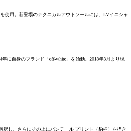
を使用。新登場のテクニカルアウトソールには、LVイニシャ
身のブランド「off-white」を始動。2018年3月より現
再解釈し、さらにその上にパンテール プリント（豹柄）を描き