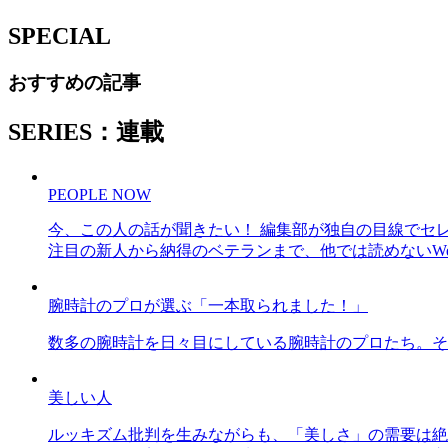
SPECIAL
おすすめの記事
SERIES：連載
PEOPLE NOW
今、この人の話が聞きたい！ 編集部が独自の目線でセ
注目の新人から納得のベテランまで、他では読めないWe
腕時計のプロが選ぶ「一本取られました！」
数多の腕時計を日々目にしている腕時計のプロたち。そ
美しい人
ルッキズム批判を生みながらも、「美しさ」の需要は絶