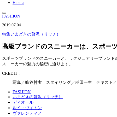
Hatena
FASHION
2019.07.04
特集
いまどきの贅沢（リッチ）
高級ブランドのスニーカーは、スポー
スポーツブランドのスニーカーと、ラグジュアリーブランド
スニーカーの魅力の秘密に迫ります。
CREDIT :
写真／蜂谷哲実 スタイリング／稲田一生 テキスト／
FASHION
いまどきの贅沢（リッチ）
ディオール
ルイ・ヴィトン
ヴァレンティノ