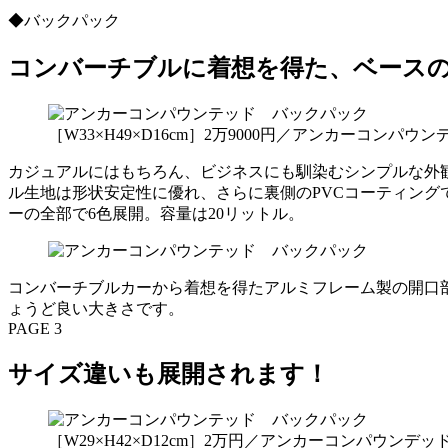
◆バックパック
コンバーチブルに着想を得た、ベース
［W33×H49×D16cm］2万9000円／アンカーコン
カジュアルにはもちろん、ビジネスにも馴染むシンプルな外
ル生地は形状安定性に優れ、さらに裏側のPVCコーティン
ーの全部で6色展開。容量は20リットル。
コンバーチブルカーから着想を得たアルミフレーム製の開口
ょうど良い大きさです。
PAGE 3
サイズ違いも展開されます！
［W29×H42×D12cm］2万円／アンカーコンパウン