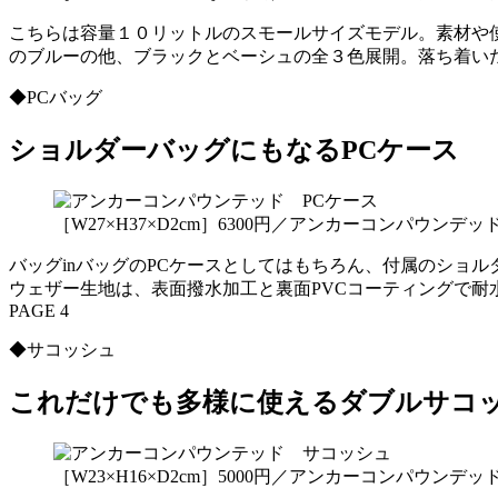
こちらは容量１０リットルのスモールサイズモデル。素材や
のブルーの他、ブラックとベーシュの全３色展開。落ち着い
◆PCバッグ
ショルダーバッグにもなるPCケース
［W27×H37×D2cm］6300円／アンカーコンパウン
バッグinバッグのPCケースとしてはもちろん、付属のショ
ウェザー生地は、表面撥水加工と裏面PVCコーティングで耐
PAGE 4
◆サコッシュ
これだけでも多様に使えるダブルサコ
［W23×H16×D2cm］5000円／アンカーコンパウン