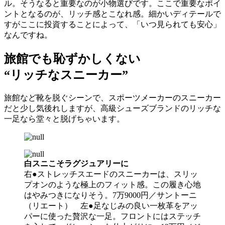
ル。そうなると重要なのが小物選びです。ここで重要なポイ
ントとなるのが、リッチ感とこなれ感。細かいディテールで
すがここに投資することによって、「いつ見られても安心」
なんですね。
旅館でも恥ずかしくない
“リッチなスニーカー”
旅館など靴を脱ぐシーンで、スポーツメーカーのスニーカー
だと少し気後れしますが、高級シューズブランドのリッチな
一足なら堂々と脱げちゃいます。
白スニこそラグジュアリーに
右●ストレッチスエードのスニーカーは、スリッ
プオンのような極上のフィット感。この履き心地
はやみつきになりそう。7万9000円／サントーニ
（リエート） 左●足なじみの良い一枚革をアッ
パーに使った贅沢な一足。フロントにはステッチ