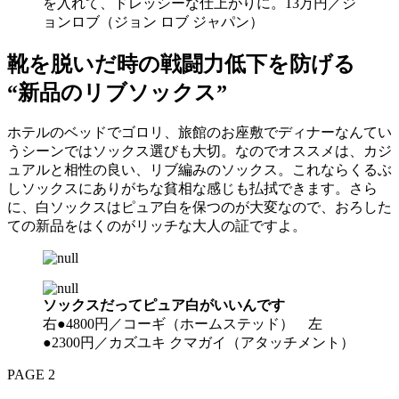
を入れて、ドレッシーな仕上がりに。13万円／ジ
ョンロブ（ジョン ロブ ジャパン）
靴を脱いだ時の戦闘力低下を防げる
“新品のリブソックス”
ホテルのベッドでゴロリ、旅館のお座敷でディナーなんてい
うシーンではソックス選びも大切。なのでオススメは、カジ
ュアルと相性の良い、リブ編みのソックス。これならくるぶ
しソックスにありがちな貧相な感じも払拭できます。さら
に、白ソックスはピュア白を保つのが大変なので、おろした
ての新品をはくのがリッチな大人の証ですよ。
ソックスだってピュア白がいいんです
右●4800円／コーギ（ホームステッド） 左
●2300円／カズユキ クマガイ（アタッチメント）
PAGE 2