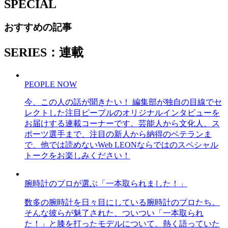
SPECIAL
おすすめの記事
SERIES：連載
PEOPLE NOW
今、この人の話が聞きたい！ 編集部が独自の目線でセ
レクトした注目ピープルのオリジナルインタビューを
お届けする連載コーナーです。芸能人から文化人、ス
ポーツ選手まで、注目の新人から納得のベテランま
で、他では読めないWeb LEONならではのスペシャル
トークをお楽しみください！
腕時計のプロが選ぶ「一本取られました！」
数多の腕時計を日々目にしている腕時計のプロたち。
そんな彼らが魅了された、ついつい「一本取られ
た！」と膝を打ったモデルについて、熱く語っていた