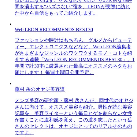
思い出になるはず。そんな恋するふたりの大切な旅時
間を演出する“ハズさない”宿を、LEONが実際に訪れ
た中から自信をもってご紹介します。
Web LEON RECOMMENDS BEST30
ファッションや時計はもちろん、グルメからビューテ
ィー、エレクトロニクスなどなど、Web LEON編集者
がさまざまなジャンルのワクワクするモノ・コトを紹
介する連載「Web LEON RECOMMENDS BEST30」。1
年間で計30本に厳選された最高にオススメのネタをお
届けします！ 毎週土曜日公開予定。
藤村 岳のオヤジ美容道
メンズ美容の研究家・藤村 岳さんが、同世代のオヤジ
さんに向けて、オススメ美容を紹介。男性が読む美容
記事を、美容ライターという毎日ヒゲを剃らない女性
が書くことに違和感を覚え、この道を志したという岳
さんのセレクトは、オヤジにとってのリアルそのもの
ですよ。