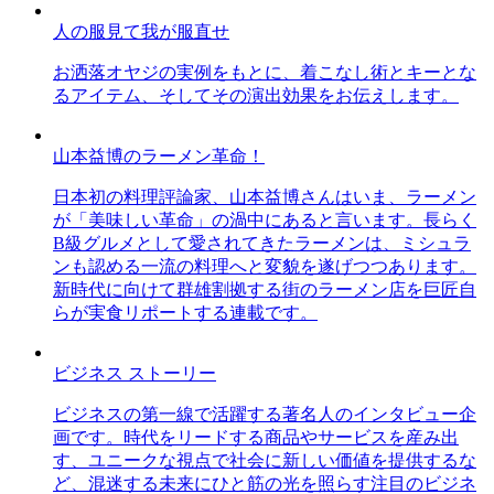
人の服見て我が服直せ
お洒落オヤジの実例をもとに、着こなし術とキーとな
るアイテム、そしてその演出効果をお伝えします。
山本益博のラーメン革命！
日本初の料理評論家、山本益博さんはいま、ラーメン
が「美味しい革命」の渦中にあると言います。長らく
B級グルメとして愛されてきたラーメンは、ミシュラ
ンも認める一流の料理へと変貌を遂げつつあります。
新時代に向けて群雄割拠する街のラーメン店を巨匠自
らが実食リポートする連載です。
ビジネス ストーリー
ビジネスの第一線で活躍する著名人のインタビュー企
画です。時代をリードする商品やサービスを産み出
す、ユニークな視点で社会に新しい価値を提供するな
ど、混迷する未来にひと筋の光を照らす注目のビジネ