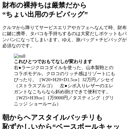
財布の裸持ちは厳禁だから
“ちょい出用のチビバッグ”
クルマから降りてサービスエリアやカフェへなんて時、財布
に鍵に携帯、タバコを手持ちするのは大変だしポケットもパ
ンパンになってしまいます。ゆえ、旅バッグ＋チビバッグが
必須なのです。
これひとつでおもてなしが変わります
右●ラージクロコダイルを使った、山本製鞄との
コラボモデル。クロコのリッチ感はリゾートにも
ぴったり。［W20×H29×D1.5㎝］32万円／シセイ
（ストラスブルゴ） 左●シボ入りレザーのエレ
ガントなこちらなら斜め掛けできて便利です。
［W25×H39㎝］1万9000円／タスティング（グリ
ニッジ ショールーム）
朝からヘアスタイルバッチリも
恥ずかしいから“ベースボールキャッ