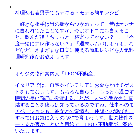
料理初心者男子でもデキる・モテる簡単レシピ
「好きな相手は胃の腑からつかめ」って、昔はオンナ
に言われてたことですが、今はオトコにも言えるこ
と。飲んだ後「ちょっと一杯寄ってかない？」、「今
度一緒にアレ作らない？」「週末ホムパしようよ」な
どなど、さまざまな口実に使える簡単レシピを人気料
理研究家がお教えします。
オヤジの物件案内人「LEON不動産」
イタリアでは、自宅やインテリアにお金をかけてゲス
トをもてなします。もちろん自らも。もっとも過ごす
時間の長い”家”に投資することが、人生の豊かさに直
結することを彼らは知っているのですね。仕事へのモ
チベーションも、彼女との愛情も、仲間との遊びも、
すべてはお気に入りの”家”で育まれます。世の物件を
モテるか否か！という目線で、LEON不動産がご案内
いたします。