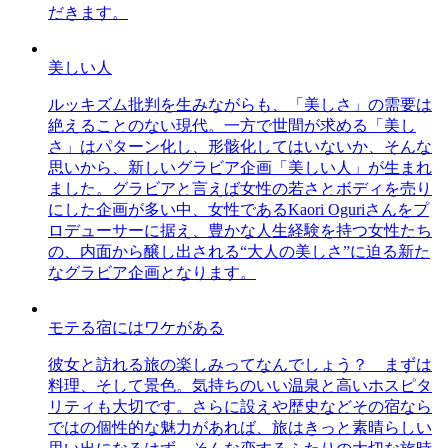
だきます。
美しい人
ルッキズム批判を生みながらも、「美しさ」の需要は
絶えることのない現代。一方で世間が求める「美し
さ」はパターン化し、形骸化してはいないか、そんな
思いから、新しいグラビア企画「美しい人」が生まれ
ました。グラビアと言えば女性の若さとボディを売り
にした企画が多い中、女性であるKaori Oguriさんをプ
ロデューサーに据え、豊かな人生経験を持つ女性たち
の、内面から醸し出される“大人の美しさ”に迫る新た
なグラビア企画となります。
モテる宿にはワケがある
彼女と訪れる旅の楽しみってなんでしょう？ まずは
料理、そして景色。気持ちのいい温泉と高いホスピタ
リティも大切です。さらに設えや歴史などその宿なら
ではの個性的な魅力があれば、旅はきっと素晴らしい