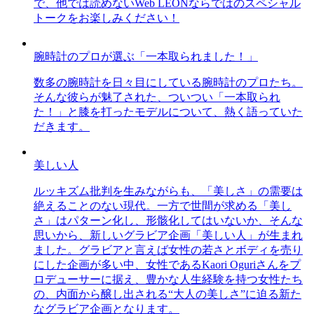
で、他では読めないWeb LEONならではのスペシャル
トークをお楽しみください！
腕時計のプロが選ぶ「一本取られました！」
数多の腕時計を日々目にしている腕時計のプロたち。
そんな彼らが魅了された、ついつい「一本取られ
た！」と膝を打ったモデルについて、熱く語っていた
だきます。
美しい人
ルッキズム批判を生みながらも、「美しさ」の需要は
絶えることのない現代。一方で世間が求める「美し
さ」はパターン化し、形骸化してはいないか、そんな
思いから、新しいグラビア企画「美しい人」が生まれ
ました。グラビアと言えば女性の若さとボディを売り
にした企画が多い中、女性であるKaori Oguriさんをプ
ロデューサーに据え、豊かな人生経験を持つ女性たち
の、内面から醸し出される“大人の美しさ”に迫る新た
なグラビア企画となります。