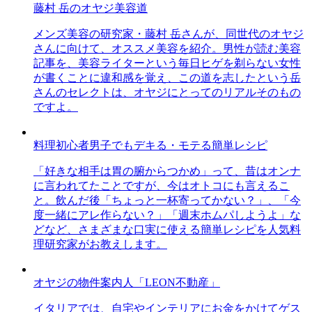
藤村 岳のオヤジ美容道
メンズ美容の研究家・藤村 岳さんが、同世代のオヤジ
さんに向けて、オススメ美容を紹介。男性が読む美容
記事を、美容ライターという毎日ヒゲを剃らない女性
が書くことに違和感を覚え、この道を志したという岳
さんのセレクトは、オヤジにとってのリアルそのもの
ですよ。
料理初心者男子でもデキる・モテる簡単レシピ
「好きな相手は胃の腑からつかめ」って、昔はオンナ
に言われてたことですが、今はオトコにも言えるこ
と。飲んだ後「ちょっと一杯寄ってかない？」、「今
度一緒にアレ作らない？」「週末ホムパしようよ」な
どなど、さまざまな口実に使える簡単レシピを人気料
理研究家がお教えします。
オヤジの物件案内人「LEON不動産」
イタリアでは、自宅やインテリアにお金をかけてゲス