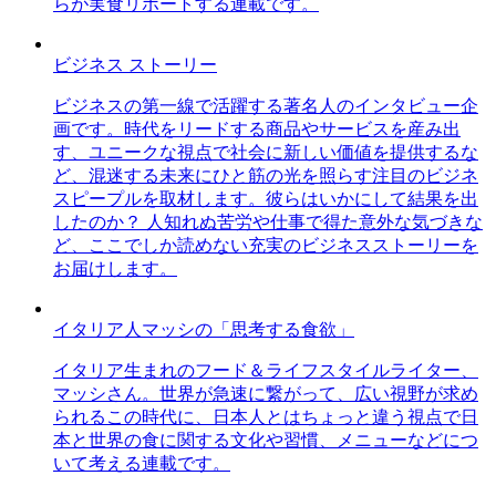
らが実食リポートする連載です。
ビジネス ストーリー
ビジネスの第一線で活躍する著名人のインタビュー企
画です。時代をリードする商品やサービスを産み出
す、ユニークな視点で社会に新しい価値を提供するな
ど、混迷する未来にひと筋の光を照らす注目のビジネ
スピープルを取材します。彼らはいかにして結果を出
したのか？ 人知れぬ苦労や仕事で得た意外な気づきな
ど、ここでしか読めない充実のビジネスストーリーを
お届けします。
イタリア人マッシの「思考する食欲」
イタリア生まれのフード＆ライフスタイルライター、
マッシさん。世界が急速に繋がって、広い視野が求め
られるこの時代に、日本人とはちょっと違う視点で日
本と世界の食に関する文化や習慣、メニューなどにつ
いて考える連載です。