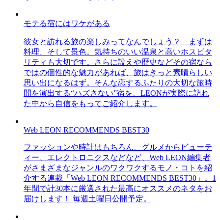
モテる宿にはワケがある
彼女と訪れる旅の楽しみってなんでしょう？ まずは
料理、そして景色。気持ちのいい温泉と高いホスピタ
リティも大切です。さらに設えや歴史などその宿なら
ではの個性的な魅力があれば、旅はきっと素晴らしい
思い出になるはず。そんな恋するふたりの大切な旅時
間を演出する“ハズさない”宿を、LEONが実際に訪れ
た中から自信をもってご紹介します。
Web LEON RECOMMENDS BEST30
ファッションや時計はもちろん、グルメからビューテ
ィー、エレクトロニクスなどなど、Web LEON編集者
がさまざまなジャンルのワクワクするモノ・コトを紹
介する連載「Web LEON RECOMMENDS BEST30」。1
年間で計30本に厳選された最高にオススメのネタをお
届けします！ 毎週土曜日公開予定。