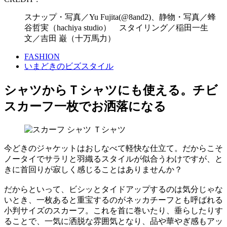
スナップ・写真／Yu Fujita(@8and2)、静物・写真／蜂
谷哲実（hachiya studio） スタイリング／稲田一生
文／吉田 巌（十万馬力）
FASHION
いまどきのビズスタイル
シャツからＴシャツにも使える。チビ
スカーフ一枚でお洒落になる
今どきのジャケットはおしなべて軽快な仕立て。だからこそ
ノータイでサラリと羽織るスタイルが似合うわけですが、と
きに首回りが寂しく感じることはありませんか？
だからといって、ビシッとタイドアップするのは気分じゃな
いとき、一枚あると重宝するのがネッカチーフとも呼ばれる
小判サイズのスカーフ。これを首に巻いたり、垂らしたりす
ることで、一気に洒脱な雰囲気となり、品や華やぎ感もアッ