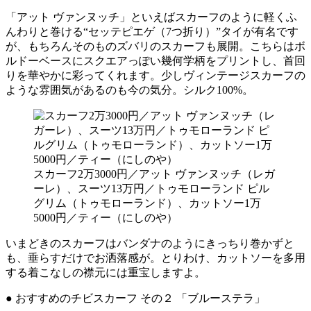
「アット ヴァンヌッチ」といえばスカーフのように軽くふ
んわりと巻ける“セッテピエゲ（7つ折り）”タイが有名です
が、もちろんそのものズバリのスカーフも展開。こちらはボ
ルドーベースにスクエアっぽい幾何学柄をプリントし、首回
りを華やかに彩ってくれます。少しヴィンテージスカーフの
ような雰囲気があるのも今の気分。シルク100%。
スカーフ2万3000円／アット ヴァンヌッチ（レガ
ーレ）、スーツ13万円／トゥモローランド ピル
グリム（トゥモローランド）、カットソー1万
5000円／ティー（にしのや）
いまどきのスカーフはバンダナのようにきっちり巻かずと
も、垂らすだけでお洒落感が。とりわけ、カットソーを多用
する着こなしの襟元には重宝しますよ。
● おすすめのチビスカーフ その２ 「ブルーステラ」