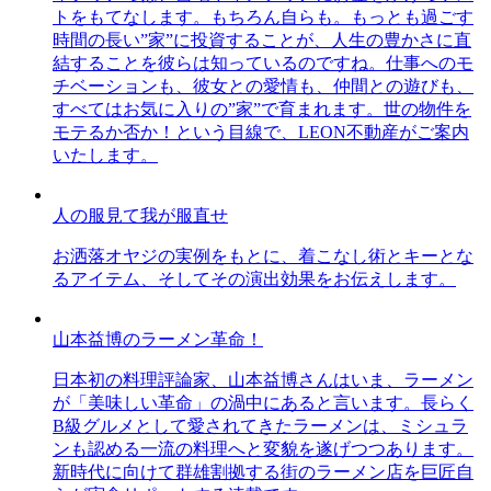
トをもてなします。もちろん自らも。もっとも過ごす
時間の長い”家”に投資することが、人生の豊かさに直
結することを彼らは知っているのですね。仕事へのモ
チベーションも、彼女との愛情も、仲間との遊びも、
すべてはお気に入りの”家”で育まれます。世の物件を
モテるか否か！という目線で、LEON不動産がご案内
いたします。
人の服見て我が服直せ
お洒落オヤジの実例をもとに、着こなし術とキーとな
るアイテム、そしてその演出効果をお伝えします。
山本益博のラーメン革命！
日本初の料理評論家、山本益博さんはいま、ラーメン
が「美味しい革命」の渦中にあると言います。長らく
B級グルメとして愛されてきたラーメンは、ミシュラ
ンも認める一流の料理へと変貌を遂げつつあります。
新時代に向けて群雄割拠する街のラーメン店を巨匠自