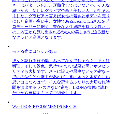
さ」はパターン化し、形骸化してはいないか、そんな
思いから、新しいグラビア企画「美しい人」が生まれ
ました。グラビアと言えば女性の若さとボディを売り
にした企画が多い中、女性であるKaori Oguriさんをプ
ロデューサーに据え、豊かな人生経験を持つ女性たち
の、内面から醸し出される“大人の美しさ”に迫る新た
なグラビア企画となります。
モテる宿にはワケがある
彼女と訪れる旅の楽しみってなんでしょう？ まずは
料理、そして景色。気持ちのいい温泉と高いホスピタ
リティも大切です。さらに設えや歴史などその宿なら
ではの個性的な魅力があれば、旅はきっと素晴らしい
思い出になるはず。そんな恋するふたりの大切な旅時
間を演出する“ハズさない”宿を、LEONが実際に訪れ
た中から自信をもってご紹介します。
Web LEON RECOMMENDS BEST30