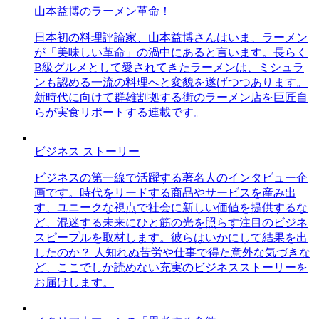
山本益博のラーメン革命！
日本初の料理評論家、山本益博さんはいま、ラーメン
が「美味しい革命」の渦中にあると言います。長らく
B級グルメとして愛されてきたラーメンは、ミシュラ
ンも認める一流の料理へと変貌を遂げつつあります。
新時代に向けて群雄割拠する街のラーメン店を巨匠自
らが実食リポートする連載です。
ビジネス ストーリー
ビジネスの第一線で活躍する著名人のインタビュー企
画です。時代をリードする商品やサービスを産み出
す、ユニークな視点で社会に新しい価値を提供するな
ど、混迷する未来にひと筋の光を照らす注目のビジネ
スピープルを取材します。彼らはいかにして結果を出
したのか？ 人知れぬ苦労や仕事で得た意外な気づきな
ど、ここでしか読めない充実のビジネスストーリーを
お届けします。