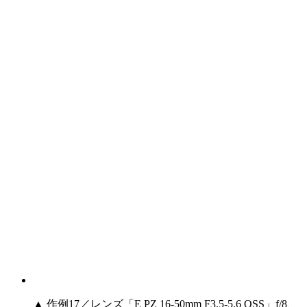
▲ 作例17／レンズ「E PZ 16-50mm F3.5-5.6 OSS」f/8、