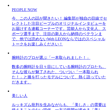
PEOPLE NOW
今、この人の話が聞きたい！ 編集部が独自の目線でセ
レクトした注目ピープルのオリジナルインタビューを
お届けする連載コーナーです。芸能人から文化人、ス
ポーツ選手まで、注目の新人から納得のベテランま
で、他では読めないWeb LEONならではのスペシャル
トークをお楽しみください！
腕時計のプロが選ぶ「一本取られました！」
数多の腕時計を日々目にしている腕時計のプロたち。
そんな彼らが魅了された、ついつい「一本取られ
た！」と膝を打ったモデルについて、熱く語っていた
だきます。
美しい人
ルッキズム批判を生みながらも、「美しさ」の需要は
絶えることのない現代。一方で世間が求める「美し