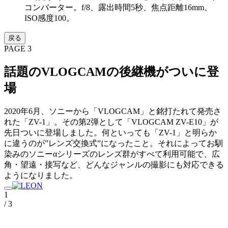
コンバーター。f/8、露出時間5秒、焦点距離16mm、
ISO感度100。
戻る
PAGE 3
話題のVLOGCAMの後継機がついに登
場
2020年6月、ソニーから「VLOGCAM」と銘打たれて発売さ
れた「ZV-1」。その第2弾として「VLOGCAM ZV-E10」が
先日ついに登場しました。何といっても「ZV-1」と明らか
に違うのが”レンズ交換式”になったこと。それによってお馴
染みのソニーαシリーズのレンズ群がすべて利用可能で、広
角・望遠・接写など、どんなジャンルの撮影にも対応できる
ようになりました。
1
/ 3