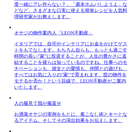
度一緒にアレ作らない？」「週末ホムパしようよ」な
どなど、さまざまな口実に使える簡単レシピを人気料
理研究家がお教えします。
オヤジの物件案内人「LEON不動産」
イタリアでは、自宅やインテリアにお金をかけてゲス
トをもてなします。もちろん自らも。もっとも過ごす
時間の長い”家”に投資することが、人生の豊かさに直
結することを彼らは知っているのですね。仕事へのモ
チベーションも、彼女との愛情も、仲間との遊びも、
すべてはお気に入りの”家”で育まれます。世の物件を
モテるか否か！という目線で、LEON不動産がご案内
いたします。
人の服見て我が服直せ
お洒落オヤジの実例をもとに、着こなし術とキーとな
るアイテム、そしてその演出効果をお伝えします。