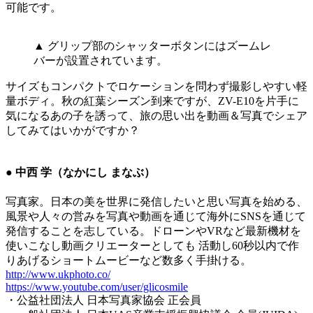
可能です。
▲ グリップ部のシャッターボタンにはズームレ
バーが設置されています。
サイズもコンパクトでロケーションを問わず撮影しやすい軽
量ボディ。秋の紅葉シーズン到来ですが、ZV-E10を片手に
気になるあの子を誘って、旅の思い出を動画＆写真でシェア
してみてはいかがですか？
● 中西 学（なかにし まなぶ）
写真家。日本の美を世界に発信したいと思い写真を始める、
風景や人々の営みを写真や動画を通じて海外にSNSを通じて
発信することを志している。ドローンやVRなど最新機材を
使いこなし動画クリエーターとしても 活動し60秒以内で作
りあげるショートムービーなど数多く手掛ける。
http://www.ukphoto.co/
https://www.youtube.com/user/glicosmile
・公益社団法人 日本写真家協会 正会員