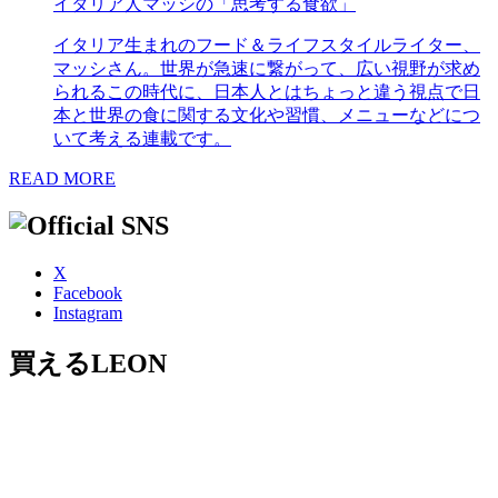
イタリア人マッシの「思考する食欲」
イタリア生まれのフード＆ライフスタイルライター、
マッシさん。世界が急速に繋がって、広い視野が求め
られるこの時代に、日本人とはちょっと違う視点で日
本と世界の食に関する文化や習慣、メニューなどにつ
いて考える連載です。
READ MORE
X
Facebook
Instagram
買えるLEON