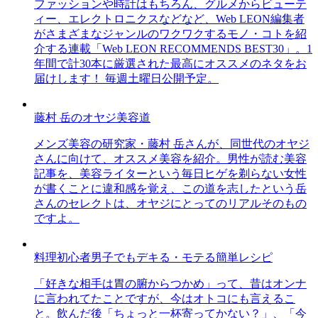
ファッションや時計はもちろん、グルメからビューテ
ィー、エレクトロニクスなどなど、Web LEON編集者
がさまざまなジャンルのワクワクするモノ・コトを紹
介する連載「Web LEON RECOMMENDS BEST30」。1
年間で計30本に厳選された最高にオススメのネタをお
届けします！ 毎週土曜日公開予定。
藤村 岳のオヤジ美容道
メンズ美容の研究家・藤村 岳さんが、同世代のオヤジ
さんに向けて、オススメ美容を紹介。男性が読む美容
記事を、美容ライターという毎日ヒゲを剃らない女性
が書くことに違和感を覚え、この道を志したという岳
さんのセレクトは、オヤジにとってのリアルそのもの
ですよ。
料理初心者男子でもデキる・モテる簡単レシピ
「好きな相手は胃の腑からつかめ」って、昔はオンナ
に言われてたことですが、今はオトコにも言えるこ
と。飲んだ後「ちょっと一杯寄ってかない？」、「今