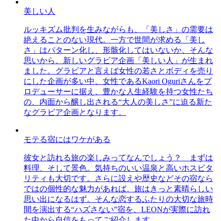
美しい人
ルッキズム批判を生みながらも、「美しさ」の需要は
絶えることのない現代。一方で世間が求める「美し
さ」はパターン化し、形骸化してはいないか、そんな
思いから、新しいグラビア企画「美しい人」が生まれ
ました。グラビアと言えば女性の若さとボディを売り
にした企画が多い中、女性であるKaori Oguriさんをプ
ロデューサーに据え、豊かな人生経験を持つ女性たち
の、内面から醸し出される“大人の美しさ”に迫る新た
なグラビア企画となります。
モテる宿にはワケがある
彼女と訪れる旅の楽しみってなんでしょう？ まずは
料理、そして景色。気持ちのいい温泉と高いホスピタ
リティも大切です。さらに設えや歴史などその宿なら
ではの個性的な魅力があれば、旅はきっと素晴らしい
思い出になるはず。そんな恋するふたりの大切な旅時
間を演出する“ハズさない”宿を、LEONが実際に訪れ
た中から自信をもってご紹介します。