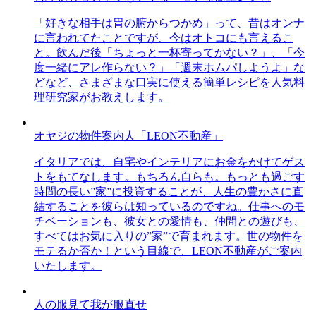
「好きな相手は胃の腑からつかめ」って、昔はオンナ
に言われてたことですが、今はオトコにも言えるこ
と。飲んだ後「ちょっと一杯寄ってかない？」、「今
度一緒にアレ作らない？」「週末ホムパしようよ」な
どなど、さまざまな口実に使える簡単レシピを人気料
理研究家がお教えします。
オヤジの物件案内人「LEON不動産」
イタリアでは、自宅やインテリアにお金をかけてゲス
トをもてなします。もちろん自らも。もっとも過ごす
時間の長い”家”に投資することが、人生の豊かさに直
結することを彼らは知っているのですね。仕事へのモ
チベーションも、彼女との愛情も、仲間との遊びも、
すべてはお気に入りの”家”で育まれます。世の物件を
モテるか否か！という目線で、LEON不動産がご案内
いたします。
人の服見て我が服直せ