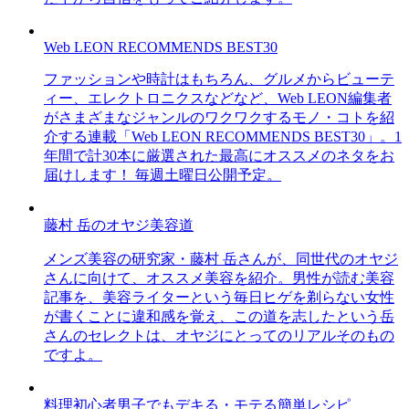
Web LEON RECOMMENDS BEST30
ファッションや時計はもちろん、グルメからビューテ
ィー、エレクトロニクスなどなど、Web LEON編集者
がさまざまなジャンルのワクワクするモノ・コトを紹
介する連載「Web LEON RECOMMENDS BEST30」。1
年間で計30本に厳選された最高にオススメのネタをお
届けします！ 毎週土曜日公開予定。
藤村 岳のオヤジ美容道
メンズ美容の研究家・藤村 岳さんが、同世代のオヤジ
さんに向けて、オススメ美容を紹介。男性が読む美容
記事を、美容ライターという毎日ヒゲを剃らない女性
が書くことに違和感を覚え、この道を志したという岳
さんのセレクトは、オヤジにとってのリアルそのもの
ですよ。
料理初心者男子でもデキる・モテる簡単レシピ