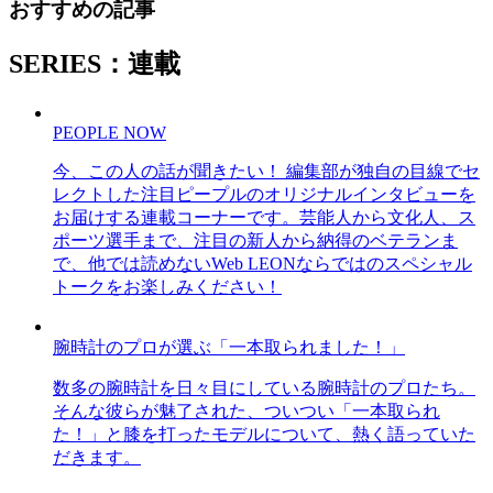
おすすめの記事
SERIES：連載
PEOPLE NOW
今、この人の話が聞きたい！ 編集部が独自の目線でセ
レクトした注目ピープルのオリジナルインタビューを
お届けする連載コーナーです。芸能人から文化人、ス
ポーツ選手まで、注目の新人から納得のベテランま
で、他では読めないWeb LEONならではのスペシャル
トークをお楽しみください！
腕時計のプロが選ぶ「一本取られました！」
数多の腕時計を日々目にしている腕時計のプロたち。
そんな彼らが魅了された、ついつい「一本取られ
た！」と膝を打ったモデルについて、熱く語っていた
だきます。