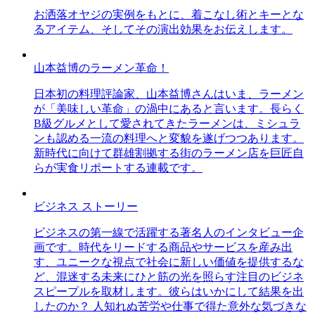
お洒落オヤジの実例をもとに、着こなし術とキーとな
るアイテム、そしてその演出効果をお伝えします。
山本益博のラーメン革命！
日本初の料理評論家、山本益博さんはいま、ラーメン
が「美味しい革命」の渦中にあると言います。長らく
B級グルメとして愛されてきたラーメンは、ミシュラ
ンも認める一流の料理へと変貌を遂げつつあります。
新時代に向けて群雄割拠する街のラーメン店を巨匠自
らが実食リポートする連載です。
ビジネス ストーリー
ビジネスの第一線で活躍する著名人のインタビュー企
画です。時代をリードする商品やサービスを産み出
す、ユニークな視点で社会に新しい価値を提供するな
ど、混迷する未来にひと筋の光を照らす注目のビジネ
スピープルを取材します。彼らはいかにして結果を出
したのか？ 人知れぬ苦労や仕事で得た意外な気づきな