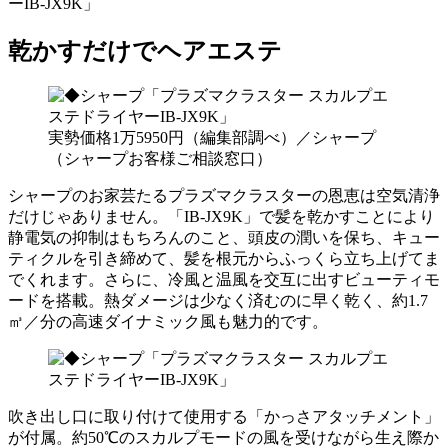
ーIB-JX9K」
乾かすだけでヘアエステ
実勢価格1万5950円（編集部調べ）／シャープ
（シャープお客様ご相談窓口）
シャープのお家芸たるプラズマクラスターの恩恵は空気清浄
だけじゃありません。「IB-JX9K」で髪を乾かすことにより
静電気の抑制はもちろんのこと、頭皮の潤いを保ち、キュー
ティクルを引き締めて、髪を根元からふっくら立ち上げてま
でくれます。さらに、冷風と温風を交互に出すビューティモ
ードを搭載。熱ダメージは少なく済むのに早く乾く、約1.7
㎥／分の高速ダイナミック風も魅力的です。
吹き出し口に取り付けて使用する「かっさアタッチメント」
が付属。約50℃のスカルプモードの風を受けながら生え際か