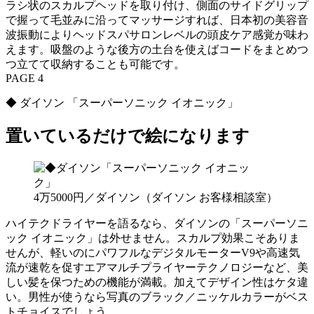
ラシ状のスカルプヘッドを取り付け、側面のサイドグリップ
で握って毛並みに沿ってマッサージすれば、日本初の美容音
波振動によりヘッドスパサロンレベルの頭皮ケア感覚が味わ
えます。吸盤のような後方の土台を使えばコードをまとめつ
つ立てて収納することも可能です。
PAGE 4
◆ ダイソン 「スーパーソニック イオニック」
置いているだけで絵になります
4万5000円／ダイソン（ダイソン お客様相談室）
ハイテクドライヤーを語るなら、ダイソンの「スーパーソニ
ック イオニック」は外せません。スカルプ効果こそありま
せんが、軽いのにパワフルなデジタルモーターV9や高速気
流が速乾を促すエアマルチプライヤーテクノロジーなど、美
しい髪を保つための機能が満載。加えてデザイン性はケタ違
い。男性が使うなら写真のブラック／ニッケルカラーがベス
トチョイスでしょう。