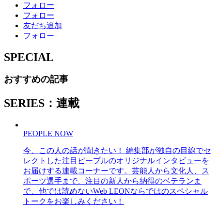
フォロー
フォロー
友だち追加
フォロー
SPECIAL
おすすめの記事
SERIES：連載
PEOPLE NOW
今、この人の話が聞きたい！ 編集部が独自の目線でセ
レクトした注目ピープルのオリジナルインタビューを
お届けする連載コーナーです。芸能人から文化人、ス
ポーツ選手まで、注目の新人から納得のベテランま
で、他では読めないWeb LEONならではのスペシャル
トークをお楽しみください！