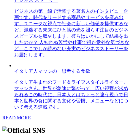
ビジネス ストーリー
ビジネスの第一線で活躍する著名人のインタビュー企
画です。時代をリードする商品やサービスを産み出
す、ユニークな視点で社会に新しい価値を提供するな
ど、混迷する未来にひと筋の光を照らす注目のビジネ
スピープルを取材します。彼らはいかにして結果を出
したのか？ 人知れぬ苦労や仕事で得た意外な気づきな
ど、ここでしか読めない充実のビジネスストーリーを
お届けします。
イタリア人マッシの「思考する食欲」
イタリア生まれのフード＆ライフスタイルライター、
マッシさん。世界が急速に繋がって、広い視野が求め
られるこの時代に、日本人とはちょっと違う視点で日
本と世界の食に関する文化や習慣、メニューなどにつ
いて考える連載です。
READ MORE