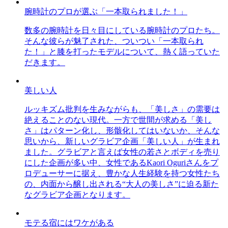
腕時計のプロが選ぶ「一本取られました！」
数多の腕時計を日々目にしている腕時計のプロたち。
そんな彼らが魅了された、ついつい「一本取られ
た！」と膝を打ったモデルについて、熱く語っていた
だきます。
美しい人
ルッキズム批判を生みながらも、「美しさ」の需要は
絶えることのない現代。一方で世間が求める「美し
さ」はパターン化し、形骸化してはいないか、そんな
思いから、新しいグラビア企画「美しい人」が生まれ
ました。グラビアと言えば女性の若さとボディを売り
にした企画が多い中、女性であるKaori Oguriさんをプ
ロデューサーに据え、豊かな人生経験を持つ女性たち
の、内面から醸し出される“大人の美しさ”に迫る新た
なグラビア企画となります。
モテる宿にはワケがある