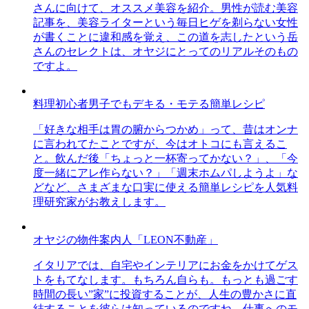
さんに向けて、オススメ美容を紹介。男性が読む美容
記事を、美容ライターという毎日ヒゲを剃らない女性
が書くことに違和感を覚え、この道を志したという岳
さんのセレクトは、オヤジにとってのリアルそのもの
ですよ。
料理初心者男子でもデキる・モテる簡単レシピ
「好きな相手は胃の腑からつかめ」って、昔はオンナ
に言われてたことですが、今はオトコにも言えるこ
と。飲んだ後「ちょっと一杯寄ってかない？」、「今
度一緒にアレ作らない？」「週末ホムパしようよ」な
どなど、さまざまな口実に使える簡単レシピを人気料
理研究家がお教えします。
オヤジの物件案内人「LEON不動産」
イタリアでは、自宅やインテリアにお金をかけてゲス
トをもてなします。もちろん自らも。もっとも過ごす
時間の長い”家”に投資することが、人生の豊かさに直
結することを彼らは知っているのですね。仕事へのモ