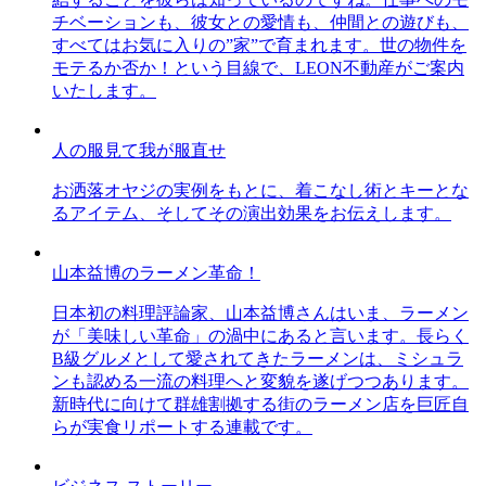
チベーションも、彼女との愛情も、仲間との遊びも、
すべてはお気に入りの”家”で育まれます。世の物件を
モテるか否か！という目線で、LEON不動産がご案内
いたします。
人の服見て我が服直せ
お洒落オヤジの実例をもとに、着こなし術とキーとな
るアイテム、そしてその演出効果をお伝えします。
山本益博のラーメン革命！
日本初の料理評論家、山本益博さんはいま、ラーメン
が「美味しい革命」の渦中にあると言います。長らく
B級グルメとして愛されてきたラーメンは、ミシュラ
ンも認める一流の料理へと変貌を遂げつつあります。
新時代に向けて群雄割拠する街のラーメン店を巨匠自
らが実食リポートする連載です。