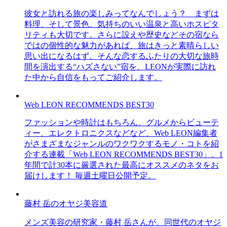
彼女と訪れる旅の楽しみってなんでしょう？ まずは
料理、そして景色。気持ちのいい温泉と高いホスピタ
リティも大切です。さらに設えや歴史などその宿なら
ではの個性的な魅力があれば、旅はきっと素晴らしい
思い出になるはず。そんな恋するふたりの大切な旅時
間を演出する“ハズさない”宿を、LEONが実際に訪れ
た中から自信をもってご紹介します。
Web LEON RECOMMENDS BEST30
ファッションや時計はもちろん、グルメからビューテ
ィー、エレクトロニクスなどなど、Web LEON編集者
がさまざまなジャンルのワクワクするモノ・コトを紹
介する連載「Web LEON RECOMMENDS BEST30」。1
年間で計30本に厳選された最高にオススメのネタをお
届けします！ 毎週土曜日公開予定。
藤村 岳のオヤジ美容道
メンズ美容の研究家・藤村 岳さんが、同世代のオヤジ