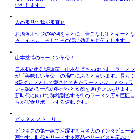
いたします。
人の服見て我が服直せ
お洒落オヤジの実例をもとに、着こなし術とキーとな
るアイテム、そしてその演出効果をお伝えします。
山本益博のラーメン革命！
日本初の料理評論家、山本益博さんはいま、ラーメン
が「美味しい革命」の渦中にあると言います。長らく
B級グルメとして愛されてきたラーメンは、ミシュラ
ンも認める一流の料理へと変貌を遂げつつあります。
新時代に向けて群雄割拠する街のラーメン店を巨匠自
らが実食リポートする連載です。
ビジネス ストーリー
ビジネスの第一線で活躍する著名人のインタビュー企
画です。時代をリードする商品やサービスを産み出