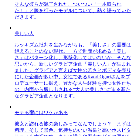
そんな彼らが魅了された、ついつい「一本取られ
た！」と膝を打ったモデルについて、熱く語っていた
だきます。
美しい人
ルッキズム批判を生みながらも、「美しさ」の需要は
絶えることのない現代。一方で世間が求める「美し
さ」はパターン化し、形骸化してはいないか、そんな
思いから、新しいグラビア企画「美しい人」が生まれ
ました。グラビアと言えば女性の若さとボディを売り
にした企画が多い中、女性であるKaori Oguriさんをプ
ロデューサーに据え、豊かな人生経験を持つ女性たち
の、内面から醸し出される“大人の美しさ”に迫る新た
なグラビア企画となります。
モテる宿にはワケがある
彼女と訪れる旅の楽しみってなんでしょう？ まずは
料理、そして景色。気持ちのいい温泉と高いホスピタ