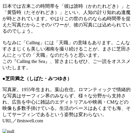
日本では古来この時間帯を「彼は誰時（かわたれどき）」と
「黄昏時（たそがれどき）」といい、人知の計り知れぬ逢魔
が時とされています。やはりこの世のものならぬ時間帯を捉
えた写真だからこそのパワーが、彼の写真には込められてい
るのでしょう。
ちなみに「Calling」には「天職」の意味もあります。こんな
すさまじくも美しい湘南を撮り続けることが、まさに芝田さ
んにとっての「天職」なのだろうと思います。
この『Calling the Sea』、皆さまにもぜひ、ご一読をオススメ
いたします。
●芝田満之（しばた・みつゆき）
写真家。1955年生まれ。葉山在住。ロマンティックで情緒的
な写真はサーフィン界のみならず、様々な分野から支持さ
れ、広告を中心に雑誌のエディトリアルや映画・CMなどの
映像も多数手掛けている。生活のベースはあくまでも海、そ
してサーフィンであるという姿勢は変わらない。
URL／firstswell.com