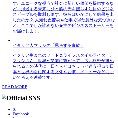
す、ユニークな視点で社会に新しい価値を提供するな
ど、混迷する未来にひと筋の光を照らす注目のビジネ
スピープルを取材します。彼らはいかにして結果を出
したのか？ 人知れぬ苦労や仕事で得た意外な気づきな
ど、ここでしか読めない充実のビジネスストーリーを
お届けします。
イタリア人マッシの「思考する食欲」
イタリア生まれのフード＆ライフスタイルライター、
マッシさん。世界が急速に繋がって、広い視野が求め
られるこの時代に、日本人とはちょっと違う視点で日
本と世界の食に関する文化や習慣、メニューなどにつ
いて考える連載です。
READ MORE
X
Facebook