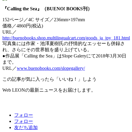
『Calling the Sea』（BUENO! BOOKS刊）
152ページ／4C サイズ／236mm×197mm
価格／4860円(税込)
URL／
http://buenobooks.shop.multilingualcart.com/goods_ja_jpy_181.html
写真集には作家・池澤夏樹氏の抒情的なエッセーも併録さ
れ、さらにその世界観を盛り上げている。
●作品展「Calling the Sea」はSlope Galeryにて2018年3月30日
まで。
URL／
www.buenobooks.com/slopegallery/
この記事が気に入ったら「いいね！」しよう
Web LEONの最新ニュースをお届けします。
フォロー
フォロー
友だち追加