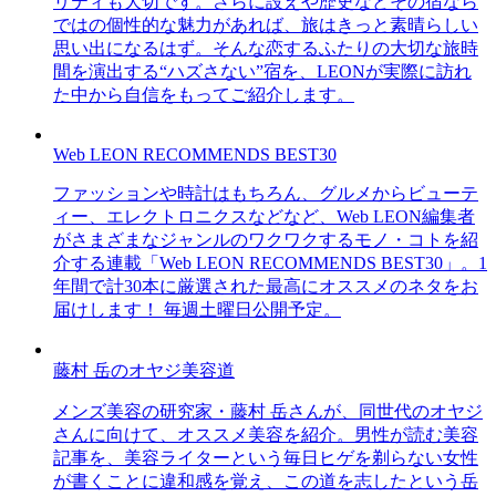
リティも大切です。さらに設えや歴史などその宿なら
ではの個性的な魅力があれば、旅はきっと素晴らしい
思い出になるはず。そんな恋するふたりの大切な旅時
間を演出する“ハズさない”宿を、LEONが実際に訪れ
た中から自信をもってご紹介します。
Web LEON RECOMMENDS BEST30
ファッションや時計はもちろん、グルメからビューテ
ィー、エレクトロニクスなどなど、Web LEON編集者
がさまざまなジャンルのワクワクするモノ・コトを紹
介する連載「Web LEON RECOMMENDS BEST30」。1
年間で計30本に厳選された最高にオススメのネタをお
届けします！ 毎週土曜日公開予定。
藤村 岳のオヤジ美容道
メンズ美容の研究家・藤村 岳さんが、同世代のオヤジ
さんに向けて、オススメ美容を紹介。男性が読む美容
記事を、美容ライターという毎日ヒゲを剃らない女性
が書くことに違和感を覚え、この道を志したという岳