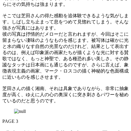
らにその気持ちは強まります。
そこでは芝田さんの得た感動を追体験できるような気がしま
す。しばし立ち止まって息をつめて見惚れてしまう。そんな
強さが写真にはあります。
彼の写真は抒情的だメローだと言われますが、今回はそこに
留まらない凄味のようなものを感じます。被写体は確かに光
と水の織りなす自然の光景なのだけれど、結果として表出す
るのは、例えば印象派の画家たちが描くような光に対する賛
歌ではなく、もっと神聖で、ある種恐れ多い美しさ。その静
謐なタッチは日本画にも通じるのですが、さらに言えば、象
徴表現主義の画家、マーク・ロスコの描く神秘的な色面構成
に近いものを感じさせます。
芝田さんの描く湘南、それは具象でありながら、非常に抽象
度が高く、ゆえに人の心の奥深くに突き刺さるパワーを秘め
ているのだと思うのです。
PAGE 3