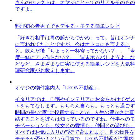
さんのセレクトは、オヤジにとってのリアルそのもの
ですよ。
料理初心者男子でもデキる・モテる簡単レシピ
「好きな相手は胃の腑からつかめ」って、昔はオンナ
に言われてたことですが、今はオトコにも言えるこ
と。飲んだ後「ちょっと一杯寄ってかない？」、「今
度一緒にアレ作らない？」「週末ホムパしようよ」な
どなど、さまざまな口実に使える簡単レシピを人気料
理研究家がお教えします。
オヤジの物件案内人「LEON不動産」
イタリアでは、自宅やインテリアにお金をかけてゲス
トをもてなします。もちろん自らも。もっとも過ごす
時間の長い”家”に投資することが、人生の豊かさに直
結することを彼らは知っているのですね。仕事へのモ
チベーションも、彼女との愛情も、仲間との遊びも、
すべてはお気に入りの”家”で育まれます。世の物件を
モテるか否か！という目線で、LEON不動産がご案内