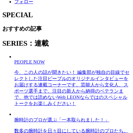
フォロー
SPECIAL
おすすめの記事
SERIES：連載
PEOPLE NOW
今、この人の話が聞きたい！ 編集部が独自の目線でセ
レクトした注目ピープルのオリジナルインタビューを
お届けする連載コーナーです。芸能人から文化人、ス
ポーツ選手まで、注目の新人から納得のベテランま
で、他では読めないWeb LEONならではのスペシャル
トークをお楽しみください！
腕時計のプロが選ぶ「一本取られました！」
数多の腕時計を日々目にしている腕時計のプロたち。