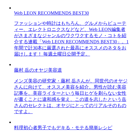
Web LEON RECOMMENDS BEST30
ファッションや時計はもちろん、グルメからビューテ
ィー、エレクトロニクスなどなど、Web LEON編集者
がさまざまなジャンルのワクワクするモノ・コトを紹
介する連載「Web LEON RECOMMENDS BEST30」。1
年間で計30本に厳選された最高にオススメのネタをお
届けします！ 毎週土曜日公開予定。
藤村 岳のオヤジ美容道
メンズ美容の研究家・藤村 岳さんが、同世代のオヤジ
さんに向けて、オススメ美容を紹介。男性が読む美容
記事を、美容ライターという毎日ヒゲを剃らない女性
が書くことに違和感を覚え、この道を志したという岳
さんのセレクトは、オヤジにとってのリアルそのもの
ですよ。
料理初心者男子でもデキる・モテる簡単レシピ