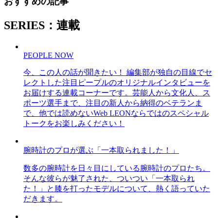
おすすめの記事
SERIES：連載
PEOPLE NOW
今、この人の話が聞きたい！ 編集部が独自の目線でセ
レクトした注目ピープルのオリジナルインタビューを
お届けする連載コーナーです。芸能人から文化人、ス
ポーツ選手まで、注目の新人から納得のベテランま
で、他では読めないWeb LEONならではのスペシャル
トークをお楽しみください！
腕時計のプロが選ぶ「一本取られました！」
数多の腕時計を日々目にしている腕時計のプロたち。
そんな彼らが魅了された、ついつい「一本取られ
た！」と膝を打ったモデルについて、熱く語っていた
だきます。