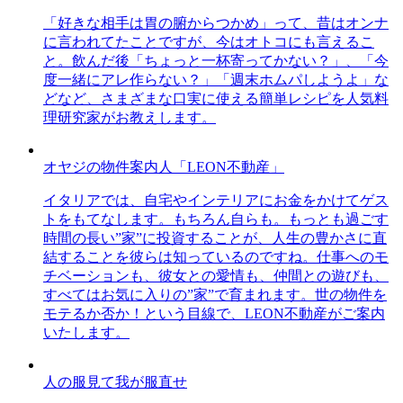
「好きな相手は胃の腑からつかめ」って、昔はオンナ
に言われてたことですが、今はオトコにも言えるこ
と。飲んだ後「ちょっと一杯寄ってかない？」、「今
度一緒にアレ作らない？」「週末ホムパしようよ」な
どなど、さまざまな口実に使える簡単レシピを人気料
理研究家がお教えします。
オヤジの物件案内人「LEON不動産」
イタリアでは、自宅やインテリアにお金をかけてゲス
トをもてなします。もちろん自らも。もっとも過ごす
時間の長い”家”に投資することが、人生の豊かさに直
結することを彼らは知っているのですね。仕事へのモ
チベーションも、彼女との愛情も、仲間との遊びも、
すべてはお気に入りの”家”で育まれます。世の物件を
モテるか否か！という目線で、LEON不動産がご案内
いたします。
人の服見て我が服直せ