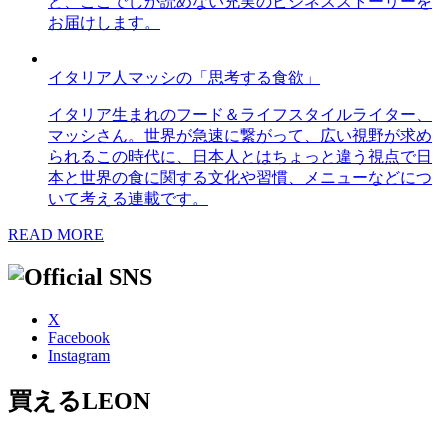
ど、ここでしか読めない充実のビジネスストーリーを
お届けします。
イタリア人マッシの「思考する食欲」
イタリア生まれのフード＆ライフスタイルライター、
マッシさん。世界が急速に繋がって、広い視野が求め
られるこの時代に、日本人とはちょっと違う視点で日
本と世界の食に関する文化や習慣、メニューなどにつ
いて考える連載です。
READ MORE
X
Facebook
Instagram
買えるLEON