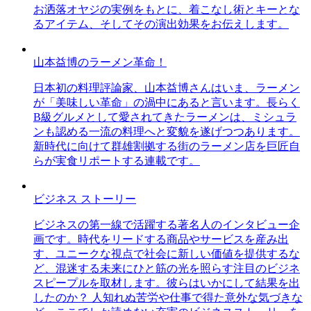
お洒落オヤジの実例をもとに、着こなし術とキーとな
るアイテム、そしてその演出効果をお伝えします。
山本益博のラーメン革命！
日本初の料理評論家、山本益博さんはいま、ラーメン
が「美味しい革命」の渦中にあると言います。長らく
B級グルメとして愛されてきたラーメンは、ミシュラ
ンも認める一流の料理へと変貌を遂げつつあります。
新時代に向けて群雄割拠する街のラーメン店を巨匠自
らが実食リポートする連載です。
ビジネス ストーリー
ビジネスの第一線で活躍する著名人のインタビュー企
画です。時代をリードする商品やサービスを産み出
す、ユニークな視点で社会に新しい価値を提供するな
ど、混迷する未来にひと筋の光を照らす注目のビジネ
スピープルを取材します。彼らはいかにして結果を出
したのか？ 人知れぬ苦労や仕事で得た意外な気づきな