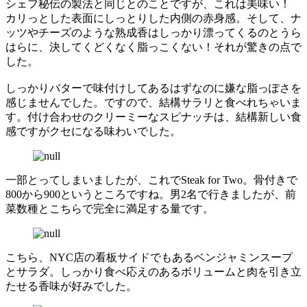
シェフ秘伝の製法と同じとのことですが、これは美味い！
カリっとした表面にしっとりした内側の赤身感。そして、ナ
ッツやチーズのような熟成香はしっかり漂ってくるのとうら
はらに、決してくどくなく脂っこくない！それが驚きの点で
した。
しっかりバターで味付けしてあるはずなのに嫌な脂っぽさを
感じませんでした。ですので、結構サラリと食べれちゃいま
す。付け合わせのクリーミーなスピナッチは、結構新しい食
感ですがクセになる味わいでした。
一部とってしまいましたが、これでSteak for Two。骨付きで
800から900というところですね。男2名で行きましたが、前
菜数種とこちらで完全に満足する量です。
こちら、NYC店の看板サイドでもあるベンジャミンスープ
とサラダ。しっかり食べ応えのあるボリュームと肉を引き立
たせる香味が好みでした。