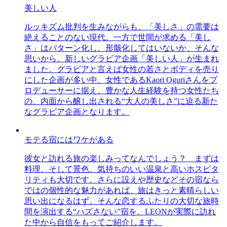
美しい人
ルッキズム批判を生みながらも、「美しさ」の需要は
絶えることのない現代。一方で世間が求める「美し
さ」はパターン化し、形骸化してはいないか、そんな
思いから、新しいグラビア企画「美しい人」が生まれ
ました。グラビアと言えば女性の若さとボディを売り
にした企画が多い中、女性であるKaori Oguriさんをプ
ロデューサーに据え、豊かな人生経験を持つ女性たち
の、内面から醸し出される“大人の美しさ”に迫る新た
なグラビア企画となります。
モテる宿にはワケがある
彼女と訪れる旅の楽しみってなんでしょう？ まずは
料理、そして景色。気持ちのいい温泉と高いホスピタ
リティも大切です。さらに設えや歴史などその宿なら
ではの個性的な魅力があれば、旅はきっと素晴らしい
思い出になるはず。そんな恋するふたりの大切な旅時
間を演出する“ハズさない”宿を、LEONが実際に訪れ
た中から自信をもってご紹介します。