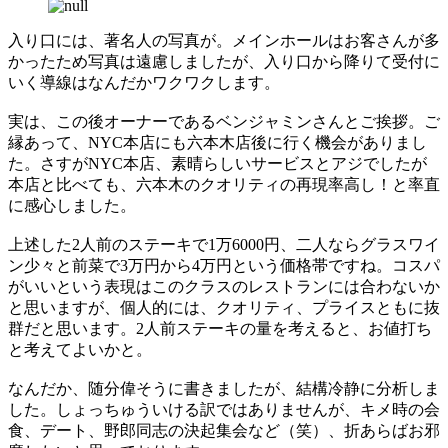
入り口には、著名人の写真が。メインホールはお客さんが多
かったため写真は遠慮しましたが、入り口から降りて受付に
いく導線はなんだかワクワクします。
実は、この後オーナーであるベンジャミンさんとご挨拶。ご
縁あって、NYC本店にも六本木店後に行く機会がありまし
た。さすがNYC本店、素晴らしいサービスとアジでしたが
本店と比べても、六本木のクオリティの再現率高し！と率直
に感心しました。
上述した2人前のステーキで1万6000円、二人ならグラスワイ
ン少々と前菜で3万円から4万円という価格帯ですね。コスパ
がいいという表現はこのクラスのレストランには合わないか
と思いますが、個人的には、クオリティ、プライスともに抜
群だと思います。2人前ステーキの量を考えると、お値打ち
と考えてよいかと。
なんだか、随分偉そうに書きましたが、結構冷静に分析しま
した。しょっちゅういける訳ではありませんが、キメ時の会
食、デート、野郎同志の決起集会など（笑）、折あらばお邪