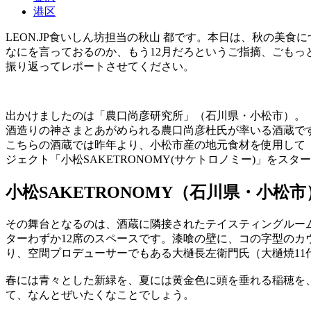
港区
LEON.JP食いしん坊担当の秋山 都です。本日は、秋の美食
なにを言っておるのか、もう12月だろというご指摘、ごもっ
振り返ってレポートさせてください。
出かけましたのは「農口尚彦研究所」（石川県・小松市）。
酒造りの神さまとあがめられる農口尚彦杜氏が率いる酒蔵で
こちらの酒蔵では昨年より、小松市産の地元食材を使用して
ジェクト「小松SAKETRONOMY(サケトロノミー)」をス
小松SAKETRONOMY（石川県・小松市
その舞台となるのは、酒蔵に隣接されたテイスティングルー
ターわずか12席のスペースです。漆喰の壁に、コの字型のカ
り、空間プロデューサーでもある大樋長左衛門氏（大樋焼1
春には青々とした新緑を、夏には黄金色に頭を垂れる稲穂を
て、なんとぜいたくなことでしょう。