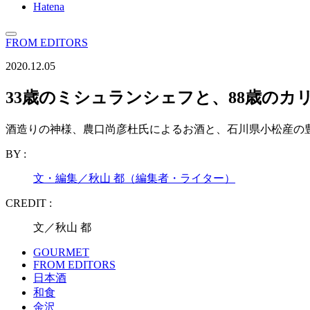
Hatena
FROM EDITORS
2020.12.05
33歳のミシュランシェフと、88歳のカリ
酒造りの神様、農口尚彦杜氏によるお酒と、石川県小松産の
BY :
文・編集／秋山 都（編集者・ライター）
CREDIT :
文／秋山 都
GOURMET
FROM EDITORS
日本酒
和食
金沢