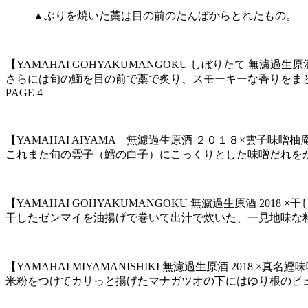
▲ぶりを焼いた藁は目の前のたんぼからとれたもの。
【YAMAHAI GOHYAKUMANGOKU しぼりたて 無濾過生原酒
さらには旬の鰤を目の前で藁で炙り、スモーキーな香りをま
PAGE 4
【YAMAHAI AIYAMA 無濾過生原酒 ２０１８×雲子味噌柚
これまた旬の雲子（鱈の白子）にこっくりとした味噌だれを
【YAMAHAI GOHYAKUMANGOKU 無濾過生原酒 2018 
干したゼンマイを油揚げで巻いて出汁で炊いた、一見地味な
【YAMAHAI MIYAMANISHIKI 無濾過生原酒 2018 ×真名
米粉をつけてカリっと揚げたマナガツオの下にはゆり根のピューレ。