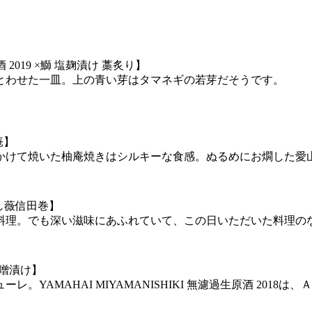
 2019 ×鰤 塩麹漬け 藁炙り】
とわせた一皿。上の青い芽はタマネギの若芽だそうです。
庵】
かけて焼いた柚庵焼きはシルキーな食感。ぬるめにお燗した愛
×干し薇信田巻】
料理。でも深い滋味にあふれていて、この日いただいた料理の
鰹味噌漬け】
YAMAHAI MIYAMANISHIKI 無濾過生原酒 201