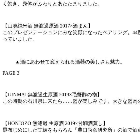
く効き、身体がふわりとあたたまりました。
【山廃純米酒 無濾過原酒 2017×酒まん】
このプレゼンテーションにみな笑顔になったペアリング。4
っていました。
▲酒にあわせて変えられる酒器の美しさも魅力。
PAGE 3
【JUNMAI 無濾過生原酒 2019×毛蟹酢の物】
この時期の石川県に来たら……蟹が楽しみです。大きな蟹肉
【HONJOZO 無濾過 生原酒 2019×甘鯛酒蒸し】
昆布じめにした甘鯛をもちろん「農口尚彦研究所」の酒で酒