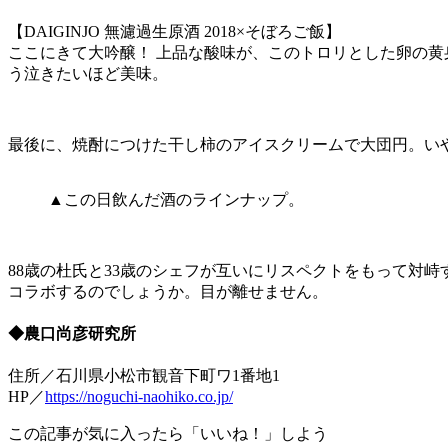
【DAIGINJO 無濾過生原酒 2018×そぼろご飯】
ここにきて大吟醸！ 上品な酸味が、このトロリとした卵の
う泣きたいほど美味。
最後に、焼酎につけた干し柿のアイスクリームで大団円。い
▲この日飲んだ酒のラインナップ。
88歳の杜氏と33歳のシェフが互いにリスペクトをもって対峙
コラボするのでしょうか。目が離せません。
◆農口尚彦研究所
住所／石川県小松市観音下町ワ1番地1
HP／
https://noguchi-naohiko.co.jp/
この記事が気に入ったら「いいね！」しよう