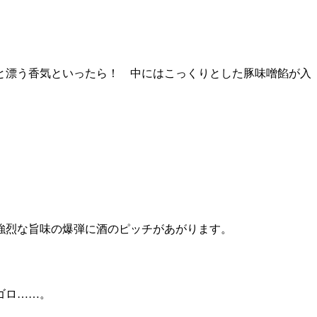
と漂う香気といったら！ 中にはこっくりとした豚味噌餡が入
強烈な旨味の爆弾に酒のピッチがあがります。
ゴロ……。