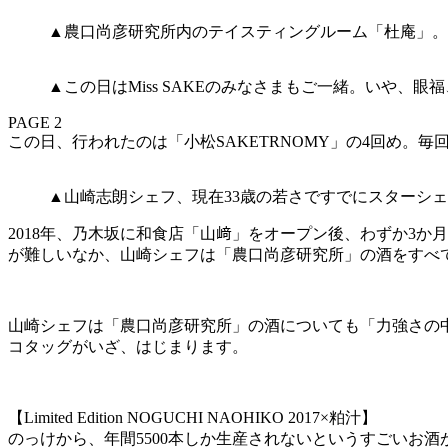
▲農口尚彦研究所内のテイスティングルーム「杜庵」。
▲この日はMiss SAKEのみなさまもご一緒。いや、眼
PAGE 2
この日、行われたのは「小松SAKETRNOMY」の4回め
▲山崎志朗シェフ、現在33歳の若さですでにスターシ
2018年、乃木坂に和食店「山﨑」をオープン後、わずか3
が難しいなか、山崎シェフは「農口尚彦研究所」の酒をすべ
山崎シェフは「農口尚彦研究所」の酒についても「力強さの中
コタッグがいざ、はじまります。
【Limited Edition NOGUCHI NAOHIKO 2017×粕汁】
のっけから、年間5500本しか生産されないというすごいお