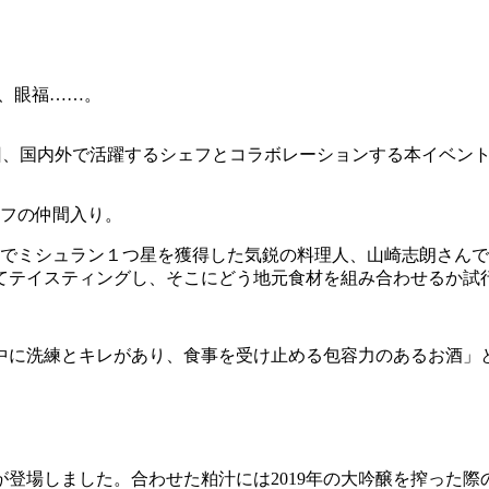
福、眼福……。
。毎回、国内外で活躍するシェフとコラボレーションする本イベ
ェフの仲間入り。
か月でミシュラン１つ星を獲得した気鋭の料理人、山崎志朗さん
てテイスティングし、そこにどう地元食材を組み合わせるか試
に洗練とキレがあり、食事を受け止める包容力のあるお酒」と
酒が登場しました。合わせた粕汁には2019年の大吟醸を搾った