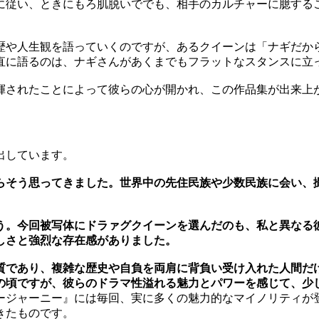
に従い、ときにもろ肌脱いででも、相手のカルチャーに臆する
歴や人生観を語っていくのですが、あるクイーンは「ナギだか
直に語るのは、ナギさんがあくまでもフラットなスタンスに立
揮されたことによって彼らの心が開かれ、この作品集が出来上
出しています。
らそう思ってきました。世界中の先住民族や少数民族に会い、
う。今回被写体にドラァグクイーンを選んだのも、私と異なる
しさと強烈な存在感がありました。
質であり、複雑な歴史や自負を両肩に背負い受け入れた人間だ
の頃ですが、彼らのドラマ性溢れる魅力とパワーを感じて、少
ージャーニー』には毎回、実に多くの魅力的なマイノリティが
きたものです。