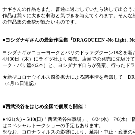
ナギさんの作品もまた、普通に過ごしていたら決して出会う
作品は我々に大きな刺激と気づきを与えてくれます。そんな
の作品集の全貌が観たいものです。
■ヨシダナギさんの最新作品集『DRAGQUEEN -No Light , No 
ヨシダナギがニューヨークとパリのドラァグクーン18名を新たな被写体
4月30日（木）にライツ社より発売。店頭での発売に先駆け
ーク・パリ篇の2本）と、ヨシダナギ自らが発案、行ったドラ
★新型コロナウイルス感染拡大による諸事情を考慮して「DRAGQUEE
（4月15日追記）
■西武渋谷をはじめ全国で個展も開催！
●4/21(火)－5/10(日)「西武渋谷催事場」、 6/24(水)ー7/6
はスペシャルトークショーの予定もあります。
※なお、コロナウィルスの影響により、延期・中止・変更の