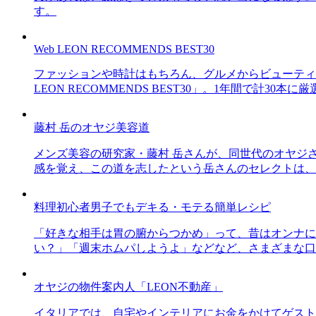
す。
Web LEON RECOMMENDS BEST30
ファッションや時計はもちろん、グルメからビューティー
LEON RECOMMENDS BEST30」。1年間で計
藤村 岳のオヤジ美容道
メンズ美容の研究家・藤村 岳さんが、同世代のオヤジ
感を覚え、この道を志したという岳さんのセレクトは、
料理初心者男子でもデキる・モテる簡単レシピ
「好きな相手は胃の腑からつかめ」って、昔はオンナに
い？」「週末ホムパしようよ」などなど、さまざまな口
オヤジの物件案内人「LEON不動産」
イタリアでは、自宅やインテリアにお金をかけてゲスト