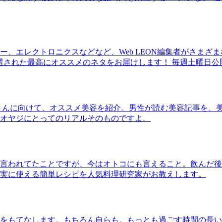
、エレクトロニクスなどなど、Web LEON編集者がさまざ
30本に厳選された最高にオススメのネタをお届けします！ 毎週土曜日
さんに向けて、オススメ美容を紹介。男性が読む美容記事を、
オヤジにとってのリアルそのものですよ。
言われてたことですが、今はオトコにも言えること。飲んだ後
実に使える簡単レシピを人気料理研究家がお教えします。
をもてなします。もちろん自らも。もっとも過ごす時間の長い