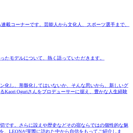
る連載コーナーです。芸能人から文化人、スポーツ選手まで、
ったモデルについて、熱く語っていただきます。
ン化し、形骸化してはいないか、そんな思いから、新しいグ
ri Oguriさんをプロデューサーに据え、豊かな人生経験
切です。さらに設えや歴史などその宿ならではの個性的な魅
を、LEONが実際に訪れた中から自信をもってご紹介しま