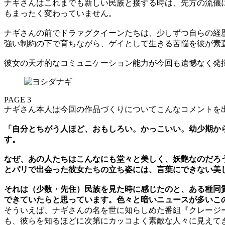
ナギさんはこれまでも新しい民族と接する時は、先方の流儀
もまったく変わっていません。
ナギさんの前でドラァグクイーンたちは、少しずつ自らの経
強い制約の下で育ちながら、ゲイとして生きる苦悩を彼が素
彼女の天才的なコミュニケーション能力が今回も遺憾なく発
PAGE 3
ナギさん本人は今回の作品づくりについてこんなコメントを
「自分とちがう人ほど、おもしろい。かっこいい。幼少期か
す。
なぜ、あの人たちはこんなにも堂々と美しく、妖艶なのだろ
とパリで出会った彼女たちの立ち姿には、言葉にできない美
それは（少数・先住）民族を見た時に感じたのと、ある種同
できていたらと思っています。色々と暗いニュースが多いこ
そういえば、ナギさんの名を世に知らしめた番組『クレージ
も、彼らを知るほどに次第にカッコよく素敵な人々に見えて