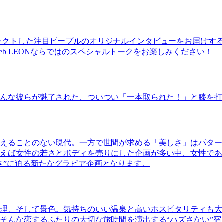
レクトした注目ピープルのオリジナルインタビューをお届けす
b LEONならではのスペシャルトークをお楽しみください！
んな彼らが魅了された、ついつい「一本取られた！」と膝を打
えることのない現代。一方で世間が求める「美しさ」はパター
ば女性の若さとボディを売りにした企画が多い中、女性であるKao
さ”に迫る新たなグラビア企画となります。
理、そして景色。気持ちのいい温泉と高いホスピタリティも大
そんな恋するふたりの大切な旅時間を演出する“ハズさない”宿