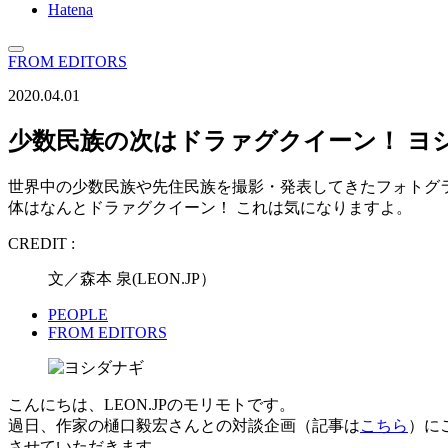
Hatena
FROM EDITORS
2020.04.01
少数民族の次はドラァグクイーン！ ヨ
世界中の少数民族や先住民族を撮影・発表してきたフォトグラファーのヨ
体はなんとドラァグクイーン！ これは気になりますよ。
CREDIT :
文／森本 泉(LEON.JP）
PEOPLE
FROM EDITORS
こんにちは、LEON.JPのモリモトです。
過日、作家の樋口毅宏さんとの対談企画（記事は
こちら
）に
させていただきます。