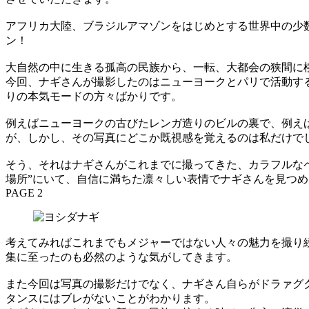
アフリカ大陸、ブラジルアマゾンをはじめとする世界中の少
ン！
大自然の中に生きる孤高の民族から、一転、大都会の狭間に棲
今回、ナギさんが撮影したのはニューヨークとパリで活動する
りの本気モードの方々ばかりです。
例えばニューヨークの古びたレンガ造りのビルの裏で、例え
が、しかし、その写真にどこか既視感を覚えるのは私だけで
そう、それはナギさんがこれまでに撮ってきた、カラフルな
場所”にいて、自信に満ちた凛々しい表情でナギさんを見つ
PAGE 2
考えてみればこれまでもメジャーではない人々の魅力を撮り
集に至ったのも必然のような気がしてきます。
また今回は写真の撮影だけでなく、ナギさん自らがドラァグ
タンスにはブレがないことがわかります。