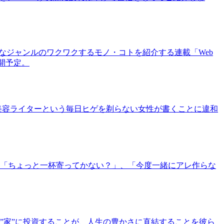
まなジャンルのワクワクするモノ・コトを紹介する連載「Web
公開予定。
美容ライターという毎日ヒゲを剃らない女性が書くことに違和
「ちょっと一杯寄ってかない？」、「今度一緒にアレ作らな
”家”に投資することが、人生の豊かさに直結することを彼ら