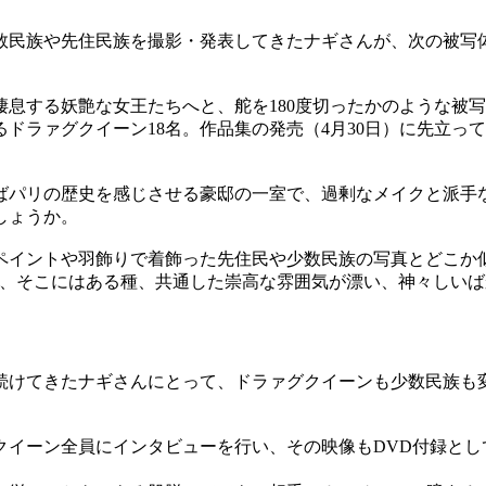
数民族や先住民族を撮影・発表してきたナギさんが、次の被写
息する妖艶な女王たちへと、舵を180度切ったかのような被
ドラァグクイーン18名。作品集の発売（4月30日）に先立っ
ばパリの歴史を感じさせる豪邸の一室で、過剰なメイクと派手
しょうか。
ペイントや羽飾りで着飾った先住民や少数民族の写真とどこか
め、そこにはある種、共通した崇高な雰囲気が漂い、神々しい
続けてきたナギさんにとって、ドラァグクイーンも少数民族も
クイーン全員にインタビューを行い、その映像もDVD付録とし