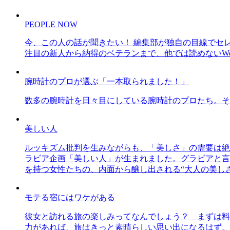
PEOPLE NOW
今、この人の話が聞きたい！ 編集部が独自の目線でセ
注目の新人から納得のベテランまで、他では読めないWe
腕時計のプロが選ぶ「一本取られました！」
数多の腕時計を日々目にしている腕時計のプロたち。そ
美しい人
ルッキズム批判を生みながらも、「美しさ」の需要は絶
ラビア企画「美しい人」が生まれました。グラビアと言え
を持つ女性たちの、内面から醸し出される“大人の美し
モテる宿にはワケがある
彼女と訪れる旅の楽しみってなんでしょう？ まずは料
力があれば、旅はきっと素晴らしい思い出になるはず。