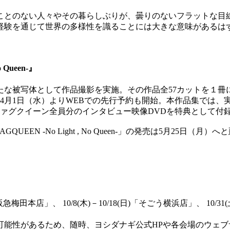
ことのない人々やその暮らしぶりが、曇りのないフラットな目
経験を通じて世界の多様性を識ることには大きな意味があるは
Queen-』
として作品撮影を実施。その作品全57カットを１冊にまとめた新作品集「
て4月1日（水）よりWEBでの先行予約も開始。本作品集では
ァグクイーン全員分のインタビュー映像DVDを特典として付
N -No Light , No Queen-」の発売は5月25日（月
(水)「阪急梅田本店」、 10/8(木)－10/18(日)「そごう横浜店」、 
可能性があるため、随時、ヨシダナギ公式HPや各会場のウェブ