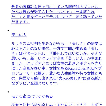
数多の腕時計を日々目にしている腕時計のプロたち。
そんな彼らが魅了された、ついつい「一本取られ
た！」と膝を打ったモデルについて、熱く語っていた
だきます。
美しい人
ルッキズム批判を生みながらも、「美しさ」の需要は
絶えることのない現代。一方で世間が求める「美し
さ」はパターン化し、形骸化してはいないか、そんな
思いから、新しいグラビア企画「美しい人」が生まれ
ました。グラビアと言えば女性の若さとボディを売り
にした企画が多い中、女性であるKaori Oguriさんをプ
ロデューサーに据え、豊かな人生経験を持つ女性たち
の、内面から醸し出される“大人の美しさ”に迫る新た
なグラビア企画となります。
モテる宿にはワケがある
彼女と訪れる旅の楽しみってなんでしょう？ まずは