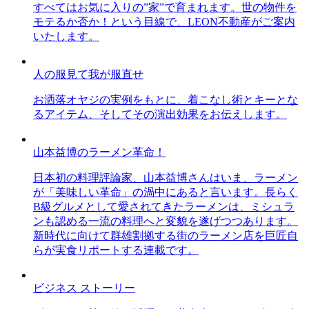
すべてはお気に入りの”家”で育まれます。世の物件を
モテるか否か！という目線で、LEON不動産がご案内
いたします。
人の服見て我が服直せ
お洒落オヤジの実例をもとに、着こなし術とキーとな
るアイテム、そしてその演出効果をお伝えします。
山本益博のラーメン革命！
日本初の料理評論家、山本益博さんはいま、ラーメン
が「美味しい革命」の渦中にあると言います。長らく
B級グルメとして愛されてきたラーメンは、ミシュラ
ンも認める一流の料理へと変貌を遂げつつあります。
新時代に向けて群雄割拠する街のラーメン店を巨匠自
らが実食リポートする連載です。
ビジネス ストーリー