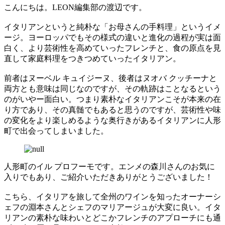
こんにちは。LEON編集部の渡辺です。
イタリアンというと純朴な「お母さんの手料理」というイメ
ージ。ヨーロッパでもその様式の違いと進化の過程が実は面
白く、より芸術性を高めていったフレンチと、食の原点を見
直して家庭料理をつきつめていったイタリアン。
前者はヌーベル キュイジーヌ、後者はヌオバ クッチーナと
両方とも意味は同じなのですが、その軌跡はことなるという
のがいやー面白い。つまり素朴なイタリアンこそが本来の在
り方であり、その真髄でもあると思うのですが、芸術性や味
の変化をより楽しめるような奥行きがあるイタリアンに人形
町で出会ってしまいました。
人形町のイル プロフーモです。エンメの森川さんのお気に
入りでもあり、ご紹介いただきありがとうございました！
こちら、イタリアを旅して全州のワインを知ったオーナーシ
ェフの淵本さんとシェフのマリアージュが大変に良い。イタ
リアンの素朴な味わいとどこかフレンチのアプローチにも通