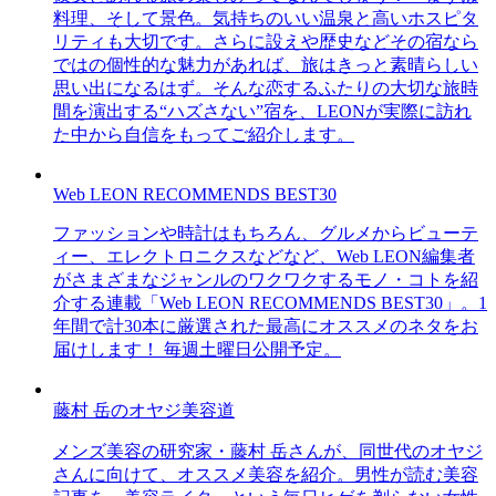
料理、そして景色。気持ちのいい温泉と高いホスピタ
リティも大切です。さらに設えや歴史などその宿なら
ではの個性的な魅力があれば、旅はきっと素晴らしい
思い出になるはず。そんな恋するふたりの大切な旅時
間を演出する“ハズさない”宿を、LEONが実際に訪れ
た中から自信をもってご紹介します。
Web LEON RECOMMENDS BEST30
ファッションや時計はもちろん、グルメからビューテ
ィー、エレクトロニクスなどなど、Web LEON編集者
がさまざまなジャンルのワクワクするモノ・コトを紹
介する連載「Web LEON RECOMMENDS BEST30」。1
年間で計30本に厳選された最高にオススメのネタをお
届けします！ 毎週土曜日公開予定。
藤村 岳のオヤジ美容道
メンズ美容の研究家・藤村 岳さんが、同世代のオヤジ
さんに向けて、オススメ美容を紹介。男性が読む美容