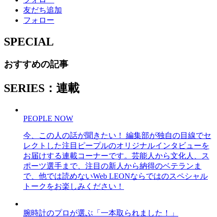
友だち追加
フォロー
SPECIAL
おすすめの記事
SERIES：連載
PEOPLE NOW
今、この人の話が聞きたい！ 編集部が独自の目線でセ
レクトした注目ピープルのオリジナルインタビューを
お届けする連載コーナーです。芸能人から文化人、ス
ポーツ選手まで、注目の新人から納得のベテランま
で、他では読めないWeb LEONならではのスペシャル
トークをお楽しみください！
腕時計のプロが選ぶ「一本取られました！」