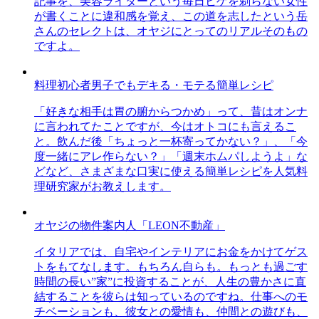
記事を、美容ライターという毎日ヒゲを剃らない女性
が書くことに違和感を覚え、この道を志したという岳
さんのセレクトは、オヤジにとってのリアルそのもの
ですよ。
料理初心者男子でもデキる・モテる簡単レシピ
「好きな相手は胃の腑からつかめ」って、昔はオンナ
に言われてたことですが、今はオトコにも言えるこ
と。飲んだ後「ちょっと一杯寄ってかない？」、「今
度一緒にアレ作らない？」「週末ホムパしようよ」な
どなど、さまざまな口実に使える簡単レシピを人気料
理研究家がお教えします。
オヤジの物件案内人「LEON不動産」
イタリアでは、自宅やインテリアにお金をかけてゲス
トをもてなします。もちろん自らも。もっとも過ごす
時間の長い”家”に投資することが、人生の豊かさに直
結することを彼らは知っているのですね。仕事へのモ
チベーションも、彼女との愛情も、仲間との遊びも、