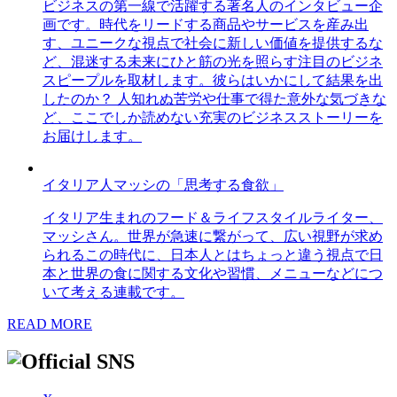
ビジネスの第一線で活躍する著名人のインタビュー企
画です。時代をリードする商品やサービスを産み出
す、ユニークな視点で社会に新しい価値を提供するな
ど、混迷する未来にひと筋の光を照らす注目のビジネ
スピープルを取材します。彼らはいかにして結果を出
したのか？ 人知れぬ苦労や仕事で得た意外な気づきな
ど、ここでしか読めない充実のビジネスストーリーを
お届けします。
イタリア人マッシの「思考する食欲」
イタリア生まれのフード＆ライフスタイルライター、
マッシさん。世界が急速に繋がって、広い視野が求め
られるこの時代に、日本人とはちょっと違う視点で日
本と世界の食に関する文化や習慣、メニューなどにつ
いて考える連載です。
READ MORE