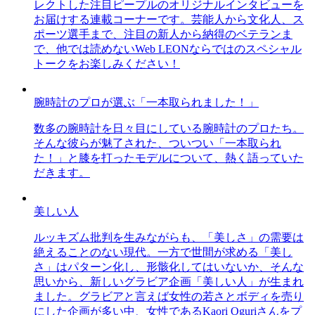
レクトした注目ピープルのオリジナルインタビューを
お届けする連載コーナーです。芸能人から文化人、ス
ポーツ選手まで、注目の新人から納得のベテランま
で、他では読めないWeb LEONならではのスペシャル
トークをお楽しみください！
腕時計のプロが選ぶ「一本取られました！」
数多の腕時計を日々目にしている腕時計のプロたち。
そんな彼らが魅了された、ついつい「一本取られ
た！」と膝を打ったモデルについて、熱く語っていた
だきます。
美しい人
ルッキズム批判を生みながらも、「美しさ」の需要は
絶えることのない現代。一方で世間が求める「美し
さ」はパターン化し、形骸化してはいないか、そんな
思いから、新しいグラビア企画「美しい人」が生まれ
ました。グラビアと言えば女性の若さとボディを売り
にした企画が多い中、女性であるKaori Oguriさんをプ