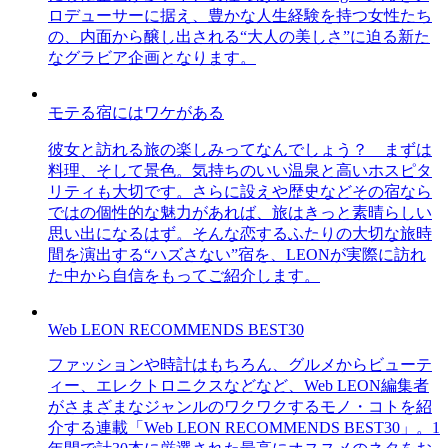
ロデューサーに据え、豊かな人生経験を持つ女性たち
の、内面から醸し出される“大人の美しさ”に迫る新た
なグラビア企画となります。
モテる宿にはワケがある
彼女と訪れる旅の楽しみってなんでしょう？ まずは
料理、そして景色。気持ちのいい温泉と高いホスピタ
リティも大切です。さらに設えや歴史などその宿なら
ではの個性的な魅力があれば、旅はきっと素晴らしい
思い出になるはず。そんな恋するふたりの大切な旅時
間を演出する“ハズさない”宿を、LEONが実際に訪れ
た中から自信をもってご紹介します。
Web LEON RECOMMENDS BEST30
ファッションや時計はもちろん、グルメからビューテ
ィー、エレクトロニクスなどなど、Web LEON編集者
がさまざまなジャンルのワクワクするモノ・コトを紹
介する連載「Web LEON RECOMMENDS BEST30」。1