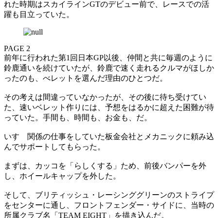
れた時期はスカイラインGTのデビュー前で、レースでの活
躍も目立っていた。
PAGE 2
前年に行われた第1回日本GP以後、仲間と共に毎週のように
鈴鹿通いを続けていたが、鈴鹿で速く走れるクルマがほしか
ったのも、べレットを選んだ理由のひとつだ。
その考えは間違っていなかったが、その後に待ち受けてい
た、速いベレット作りには、予想をはるかに超えた困難が待
っていた。手間も、時間も、お金も、だ。
いすゞ関係の仕事をしていた板金会社とメカニックに頼み込
んでサポートしてもらった。
まずは、カッコを「らしくする」ため、前後バンパーを外
し、ホイールキャップを外した。
そして、ブリティッシュ・レーシンググリーンのストライプ
をセンターに通し、フロントフェンダー・サイドに、当時の
所属クラブ名「TEAM EIGHT」を描き込んだ。