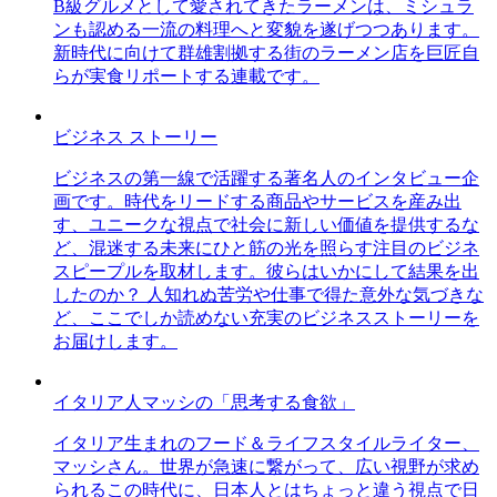
B級グルメとして愛されてきたラーメンは、ミシュラ
ンも認める一流の料理へと変貌を遂げつつあります。
新時代に向けて群雄割拠する街のラーメン店を巨匠自
らが実食リポートする連載です。
ビジネス ストーリー
ビジネスの第一線で活躍する著名人のインタビュー企
画です。時代をリードする商品やサービスを産み出
す、ユニークな視点で社会に新しい価値を提供するな
ど、混迷する未来にひと筋の光を照らす注目のビジネ
スピープルを取材します。彼らはいかにして結果を出
したのか？ 人知れぬ苦労や仕事で得た意外な気づきな
ど、ここでしか読めない充実のビジネスストーリーを
お届けします。
イタリア人マッシの「思考する食欲」
イタリア生まれのフード＆ライフスタイルライター、
マッシさん。世界が急速に繋がって、広い視野が求め
られるこの時代に、日本人とはちょっと違う視点で日