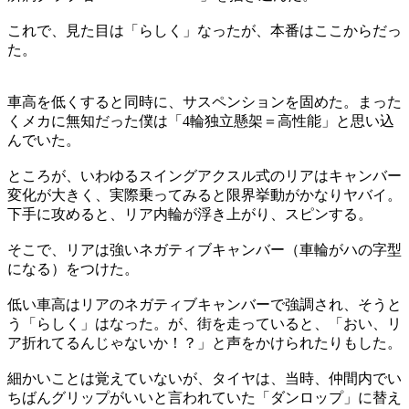
これで、見た目は「らしく」なったが、本番はここからだっ
た。
車高を低くすると同時に、サスペンションを固めた。まった
くメカに無知だった僕は「4輪独立懸架＝高性能」と思い込
んでいた。
ところが、いわゆるスイングアクスル式のリアはキャンバー
変化が大きく、実際乗ってみると限界挙動がかなりヤバイ。
下手に攻めると、リア内輪が浮き上がり、スピンする。
そこで、リアは強いネガティブキャンバー（車輪がハの字型
になる）をつけた。
低い車高はリアのネガティブキャンバーで強調され、そうと
う「らしく」はなった。が、街を走っていると、「おい、リ
ア折れてるんじゃないか！？」と声をかけられたりもした。
細かいことは覚えていないが、タイヤは、当時、仲間内でい
ちばんグリップがいいと言われていた「ダンロップ」に替え