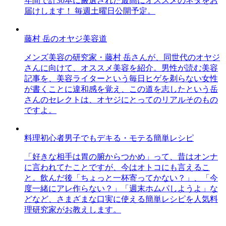
年間で計30本に厳選された最高にオススメのネタをお
届けします！ 毎週土曜日公開予定。
藤村 岳のオヤジ美容道
メンズ美容の研究家・藤村 岳さんが、同世代のオヤジ
さんに向けて、オススメ美容を紹介。男性が読む美容
記事を、美容ライターという毎日ヒゲを剃らない女性
が書くことに違和感を覚え、この道を志したという岳
さんのセレクトは、オヤジにとってのリアルそのもの
ですよ。
料理初心者男子でもデキる・モテる簡単レシピ
「好きな相手は胃の腑からつかめ」って、昔はオンナ
に言われてたことですが、今はオトコにも言えるこ
と。飲んだ後「ちょっと一杯寄ってかない？」、「今
度一緒にアレ作らない？」「週末ホムパしようよ」な
どなど、さまざまな口実に使える簡単レシピを人気料
理研究家がお教えします。