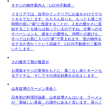
オヤジの物件案内人「LEON不動産」
イタリアでは、自宅やインテリアにお金をかけてゲス
トをもてなします。もちろん自らも。もっとも過ごす
時間の長い”家”に投資することが、人生の豊かさに直
結することを彼らは知っているのですね。仕事へのモ
チベーションも、彼女との愛情も、仲間との遊びも、
すべてはお気に入りの”家”で育まれます。世の物件を
モテるか否か！という目線で、LEON不動産がご案内
いたします。
人の服見て我が服直せ
お洒落オヤジの実例をもとに、着こなし術とキーとな
るアイテム、そしてその演出効果をお伝えします。
山本益博のラーメン革命！
日本初の料理評論家、山本益博さんはいま、ラーメン
が「美味しい革命」の渦中にあると言います。長らく