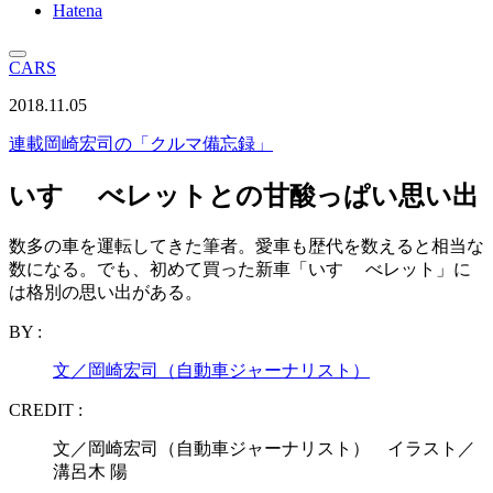
Hatena
CARS
2018.11.05
連載
岡崎宏司の「クルマ備忘録」
いすゞ べレットとの甘酸っぱい思い出
数多の車を運転してきた筆者。愛車も歴代を数えると相当な
数になる。でも、初めて買った新車「いすゞ べレット」に
は格別の思い出がある。
BY :
文／岡崎宏司（自動車ジャーナリスト）
CREDIT :
文／岡崎宏司（自動車ジャーナリスト） イラスト／
溝呂木 陽