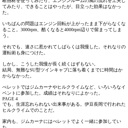
断熱材を使ってみたり、エンジンルームの風の流れを工夫し
てみたり、できることはやったが、目立った効果はなかっ
た。
いちばんの問題はエンジン回転が上がったまま下がらなくな
ること。3000rpm、酷くなると4000rpm辺りで留まってしま
う。
それでも、速さに惹かれてしばらくは我慢した。それなりの
運転術も身につけた。
しかし、こうした我慢が長く続くはずもない。
結局、無難なSU型ツインキャブに落ち着くまでに時間はか
からなかった。
べレットではジムカーナやヒルクライムなど、いろいろなイ
ベントに参加した。成績はそれなりによかった。
PAGE 4
でも、生涯忘れられない出来事がある。伊豆長岡で行われた
ヒルクライムでのことだ。
家内も、ジムカーナにはべレットでよく一緒に参加してい
た。