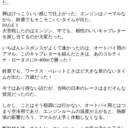
た。
脚はけっこういい感じで仕上がった。エンジンはノーマルな
がら、鈴鹿でもそこそこいいタイムが出た。
PAGE 3
大苦戦したのはエンジン。中でも、相性のいいキャブレター
を探し当てるのが大変だった。
いちばんレスポンスがよくて速かったのは、オートバイ用の
アマル。このキャブレターを組んだときは、あのコルティ
ナ・ロータスに0~400mで勝った！
鈴鹿でも、ワークス・べレットとさほど大きな差のないタイ
ムが出た。万歳だった！
今ではあり得ない話だが、当時の日本のレースはまだそんな
状況だったのだ。
しかし、ことはそう順調には行かない。オートバイ用とはつ
まり空冷用であり、エンジンルームの温度が上がると、熱膨
張の影響だろう、アマルが上手く作動しなくなる。