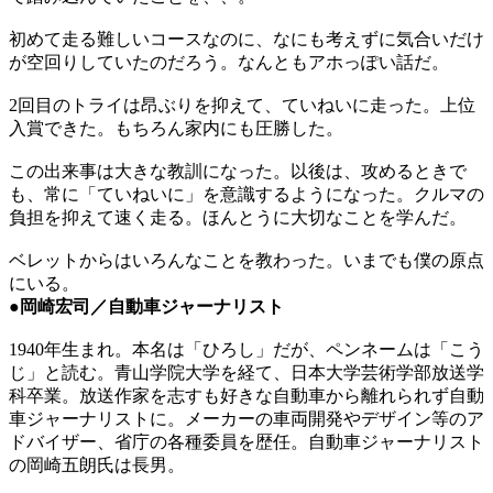
初めて走る難しいコースなのに、なにも考えずに気合いだけ
が空回りしていたのだろう。なんともアホっぽい話だ。
2回目のトライは昂ぶりを抑えて、ていねいに走った。上位
入賞できた。もちろん家内にも圧勝した。
この出来事は大きな教訓になった。以後は、攻めるときで
も、常に「ていねいに」を意識するようになった。クルマの
負担を抑えて速く走る。ほんとうに大切なことを学んだ。
ベレットからはいろんなことを教わった。いまでも僕の原点
にいる。
●岡崎宏司／自動車ジャーナリスト
1940年生まれ。本名は「ひろし」だが、ペンネームは「こう
じ」と読む。青山学院大学を経て、日本大学芸術学部放送学
科卒業。放送作家を志すも好きな自動車から離れられず自動
車ジャーナリストに。メーカーの車両開発やデザイン等のア
ドバイザー、省庁の各種委員を歴任。自動車ジャーナリスト
の岡崎五朗氏は長男。