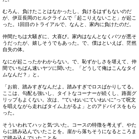
むろん、負けたことはなかったし、負けるはずもないのだ
が、伊豆長岡のヒルクライムで「起こりえないこと」が起こ
った。1回目のトライアルで、なんと、家内に負けたのだ。
仲間たちは大騒ぎに、大喜び。家内はなんとなくバツが悪そ
うだったが、嬉しそうでもあった。で、僕はといえば、茫然
自失の体。
なにが起こったかわからない。で、恥ずかしさを堪えて、仲
間でいちばん速いヤツに聞いた。「どうして俺はこんなタイ
ムなんだ？」と。
「お前、踏みすぎなんだよ。踏みすぎでロスばかりしてる。
ここは、勾配も強いし、タイトなコーナーが続くし、路面グ
リップもよくない。次は、”ていねいにていねいに”って呪文
を唱えながら走ればタイム上がるよ」とのアドバイスをもら
った。
そういわれてハッと気づいた。コースの特徴を考えず、やた
らに踏み込んでいたことを。崖から落ちそうになるところま
で踏み込んでいたことを、、。