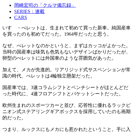
岡崎宏司の「クルマ備忘録」
SERIES：連載
CARS
いすゞ・べレットは、生まれて初めて買った新車。純国産車
を買ったのも初めてだった。1964年だったと思う。
なぜ、べレットなのかというと、まずはカッコがよかった。
当時の国産車は味気も色気もないデザインばかりだったが、
卵型のべレットには外国車のような雰囲気があった。
加えて、メカが先進的。リアリジッド式サスペンションが常
識の時代、べレットは4輪独立懸架だった。
国産車では、3速コラムシフトとベンチシートがほとんどだ
った時代に、4速フロアシフトとバケットシートだった。
欧州生まれのスポーツカーと並び、応答性に優れるラックピ
ニオン式ステアリングギアボックスを採用していたのも画期
的だった。
つまり、ルックスにもメカにも惹かれたということ。手に入