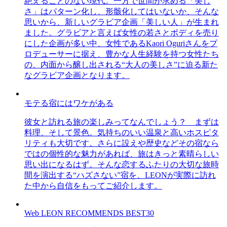
絶えることのない現代。一方で世間が求める「美し
さ」はパターン化し、形骸化してはいないか、そんな
思いから、新しいグラビア企画「美しい人」が生まれ
ました。グラビアと言えば女性の若さとボディを売り
にした企画が多い中、女性であるKaori Oguriさんをプ
ロデューサーに据え、豊かな人生経験を持つ女性たち
の、内面から醸し出される“大人の美しさ”に迫る新た
なグラビア企画となります。
モテる宿にはワケがある
彼女と訪れる旅の楽しみってなんでしょう？ まずは
料理、そして景色。気持ちのいい温泉と高いホスピタ
リティも大切です。さらに設えや歴史などその宿なら
ではの個性的な魅力があれば、旅はきっと素晴らしい
思い出になるはず。そんな恋するふたりの大切な旅時
間を演出する“ハズさない”宿を、LEONが実際に訪れ
た中から自信をもってご紹介します。
Web LEON RECOMMENDS BEST30