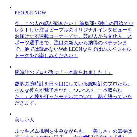
PEOPLE NOW
今、この人の話が聞きたい！ 編集部が独自の目線でセ
レクトした注目ピープルのオリジナルインタビューを
お届けする連載コーナーです。芸能人から文化人、ス
ポーツ選手まで、注目の新人から納得のベテランま
で、他では読めないWeb LEONならではのスペシャル
トークをお楽しみください！
腕時計のプロが選ぶ「一本取られました！」
数多の腕時計を日々目にしている腕時計のプロたち。
そんな彼らが魅了された、ついつい「一本取られ
た！」と膝を打ったモデルについて、熱く語っていた
だきます。
美しい人
ルッキズム批判を生みながらも、「美しさ」の需要は