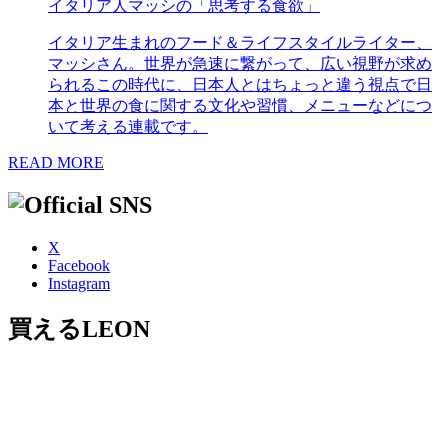
イタリア人マッシの「思考する食欲」
イタリア生まれのフード＆ライフスタイルライター、
マッシさん。世界が急速に繋がって、広い視野が求め
られるこの時代に、日本人とはちょっと違う視点で日
本と世界の食に関する文化や習慣、メニューなどにつ
いて考える連載です。
READ MORE
X
Facebook
Instagram
買えるLEON