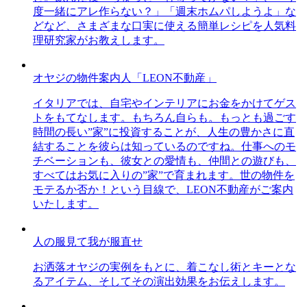
度一緒にアレ作らない？」「週末ホムパしようよ」な
どなど、さまざまな口実に使える簡単レシピを人気料
理研究家がお教えします。
オヤジの物件案内人「LEON不動産」
イタリアでは、自宅やインテリアにお金をかけてゲス
トをもてなします。もちろん自らも。もっとも過ごす
時間の長い”家”に投資することが、人生の豊かさに直
結することを彼らは知っているのですね。仕事へのモ
チベーションも、彼女との愛情も、仲間との遊びも、
すべてはお気に入りの”家”で育まれます。世の物件を
モテるか否か！という目線で、LEON不動産がご案内
いたします。
人の服見て我が服直せ
お洒落オヤジの実例をもとに、着こなし術とキーとな
るアイテム、そしてその演出効果をお伝えします。