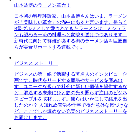
山本益博のラーメン革命！
日本初の料理評論家、山本益博さんはいま、ラーメン
が「美味しい革命」の渦中にあると言います。長らく
B級グルメとして愛されてきたラーメンは、ミシュラ
ンも認める一流の料理へと変貌を遂げつつあります。
新時代に向けて群雄割拠する街のラーメン店を巨匠自
らが実食リポートする連載です。
ビジネス ストーリー
ビジネスの第一線で活躍する著名人のインタビュー企
画です。時代をリードする商品やサービスを産み出
す、ユニークな視点で社会に新しい価値を提供するな
ど、混迷する未来にひと筋の光を照らす注目のビジネ
スピープルを取材します。彼らはいかにして結果を出
したのか？ 人知れぬ苦労や仕事で得た意外な気づきな
ど、ここでしか読めない充実のビジネスストーリーを
お届けします。