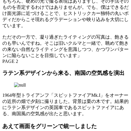
もちろん、硬めの光で撮る表現はありますし、その手法その
ものを否定するわけではありませんが。でも、僕はできるだ
け面光源に近づけることで、ヒストリックカー独特の丸いボ
ディだからこそ現れるグラデーションや映り込みを大切にし
ています。
ただその一方で、凝り過ぎたライティングの写真は、飽きる
のも早いんですね。そこは旧いクルマと一緒で、眺めて飽き
の来ない自然なライティングを意識しつつ、かつワンパター
ンに陥らないことを目指しています」
PAGE 2
ラテン系デザインから来る、南国の空気感を演出
1964年型トライアンフ「スピットファイアMk.I」をオーナー
の近所の畑で夕刻に撮りました。背景は栗の木です。結果的
にラテン系デザインの英国車であるスピットファイアにあ
る、南国風の空気感が出たと思います。
あえて画面をグリーンで統一しました