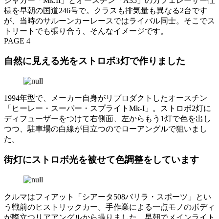
ジャガー「Mk.II」とオースチン「A35」のカフェレーサー仕
様を早朝の国道246号で。クラスも排気量も異なる2台です
が、当時のサルーンカーレースではライバル同士。そこでス
トリートでも張り合う、そんなイメージです。
PAGE 4
自然に見える光をストロボ3灯で作りました
1994年型で、メーカー自身がリプロダクトしたオースチン
「ヒーレー・スーパー・スプライトMk-I」。ストロボ2灯に
ディフューザーをつけて右側面、左からもう1灯で色を出し
つつ、駐車場の白線が目立つのでローアングルで狙いまし
た。
街灯にストロボ光を被せて色調整をしています
クルマはフィアット「シアータ508バリラ・スポーツ」とい
う戦前のヒストリックカー。手作業による一点モノのボディ
が際立つリアアングルから撮りました。早朝でメインライト