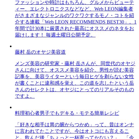
ファッションや時計はもちろん、グルメからビューテ
ィー、エレクトロニクスなどなど、Web LEON編集者
がさまざまなジャンルのワクワクするモノ・コトを紹
介する連載「Web LEON RECOMMENDS BEST30」。1
年間で計30本に厳選された最高にオススメのネタをお
届けします！ 毎週土曜日公開予定。
藤村 岳のオヤジ美容道
メンズ美容の研究家・藤村 岳さんが、同世代のオヤジ
さんに向けて、オススメ美容を紹介。男性が読む美容
記事を、美容ライターという毎日ヒゲを剃らない女性
が書くことに違和感を覚え、この道を志したという岳
さんのセレクトは、オヤジにとってのリアルそのもの
ですよ。
料理初心者男子でもデキる・モテる簡単レシピ
「好きな相手は胃の腑からつかめ」って、昔はオンナ
に言われてたことですが、今はオトコにも言えるこ
と。飲んだ後「ちょっと一杯寄ってかない？」、「今