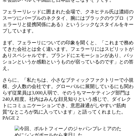
フェラーリレッドに囲まれた会場で、クネヒテル氏は濃紺の
スーツにパープルのネクタイ、腕にはブラックのウブロ（フ
ェラーリと提携関係にある）というシックなスタイルをキー
プしています。
まず、フェラーリについての印象を聞くと、「これまで務め
てきた会社とは全く違います。フェラーリにはスピリットが
ありスペシャルです。ブランドにエモーションがあり、パッ
ションというか感動というものが宿っているのです」との答
え。
さらに、「私たちは、小さなブティックファクトリーで小規
模、少人数の会社です。グローバルに展開しているにも関わ
らず従業員は3,000人弱で、そのうちマーケティング部門は
240人程度。社内はみんな顔見知りという感じで、ダイレク
トにコミュニケーションでき、意思疎通がしやすい“筋肉
質”なところが気に入っています」と語ってくれました。
PAGE 2