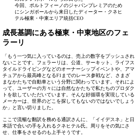
今回、ポルトフィーノのジャパンプレミアのため
にシンガポールから来日したディーター・クネヒ
テル極東・中東エリア統括CEO
成長基調にある極東・中東地区のフェ
ラーリ
「もう一つ気に入っているのは、売上の数字をプッシュされ
ないことです。フェラーリは、公道、サーキット、ライフス
タイルドライビングなどのオーナーシップイベントや、アマ
チュアから最高峰となるF1までのレース参戦など、さまざ
まなかたちで自動車という分野に関わっています。それによ
って、ユーザーの方々には自然なかたちで私たちのプロダク
トを欲していただいています。そんな好循環を実現している
メーカーは、世界のどこを探してもないのではないでしょう
か」と言い切りました。
ここで流暢な翻訳を務める通訳さんに、「イイデスネ」と日
本語で合いの手を入れるクネヒテル氏。周りをその気にさ
せ、仕事をさせるのも上手そうです。