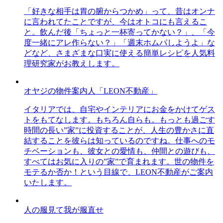
「好きな相手は胃の腑からつかめ」って、昔はオンナ
に言われてたことですが、今はオトコにも言えるこ
と。飲んだ後「ちょっと一杯寄ってかない？」、「今
度一緒にアレ作らない？」「週末ホムパしようよ」な
どなど、さまざまな口実に使える簡単レシピを人気料
理研究家がお教えします。
オヤジの物件案内人「LEON不動産」
イタリアでは、自宅やインテリアにお金をかけてゲス
トをもてなします。もちろん自らも。もっとも過ごす
時間の長い”家”に投資することが、人生の豊かさに直
結することを彼らは知っているのですね。仕事へのモ
チベーションも、彼女との愛情も、仲間との遊びも、
すべてはお気に入りの”家”で育まれます。世の物件を
モテるか否か！という目線で、LEON不動産がご案内
いたします。
人の服見て我が服直せ