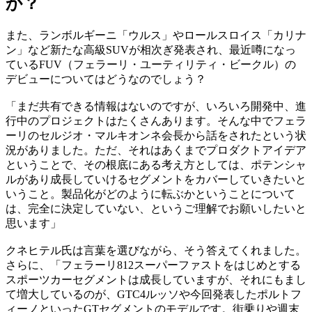
か？
また、ランボルギーニ「ウルス」やロールスロイス「カリナ
ン」など新たな高級SUVが相次ぎ発表され、最近噂になっ
ているFUV（フェラーリ・ユーティリティ・ビークル）の
デビューについてはどうなのでしょう？
「まだ共有できる情報はないのですが、いろいろ開発中、進
行中のプロジェクトはたくさんあります。そんな中でフェラ
ーリのセルジオ・マルキオンネ会長から話をされたという状
況がありました。ただ、それはあくまでプロダクトアイデア
ということで、その根底にある考え方としては、ポテンシャ
ルがあり成長していけるセグメントをカバーしていきたいと
いうこと。製品化がどのように転ぶかということについて
は、完全に決定していない、というご理解でお願いしたいと
思います」
クネヒテル氏は言葉を選びながら、そう答えてくれました。
さらに、「フェラーリ812スーパーファストをはじめとする
スポーツカーセグメントは成長していますが、それにもまし
て増大しているのが、GTC4ルッソや今回発表したポルトフ
ィーノといったGTセグメントのモデルです。街乗りや週末