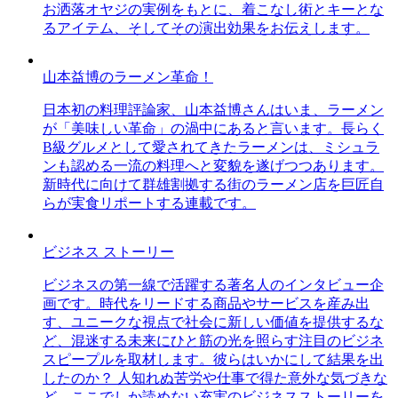
お洒落オヤジの実例をもとに、着こなし術とキーとな
るアイテム、そしてその演出効果をお伝えします。
山本益博のラーメン革命！
日本初の料理評論家、山本益博さんはいま、ラーメン
が「美味しい革命」の渦中にあると言います。長らく
B級グルメとして愛されてきたラーメンは、ミシュラ
ンも認める一流の料理へと変貌を遂げつつあります。
新時代に向けて群雄割拠する街のラーメン店を巨匠自
らが実食リポートする連載です。
ビジネス ストーリー
ビジネスの第一線で活躍する著名人のインタビュー企
画です。時代をリードする商品やサービスを産み出
す、ユニークな視点で社会に新しい価値を提供するな
ど、混迷する未来にひと筋の光を照らす注目のビジネ
スピープルを取材します。彼らはいかにして結果を出
したのか？ 人知れぬ苦労や仕事で得た意外な気づきな
ど、ここでしか読めない充実のビジネスストーリーを