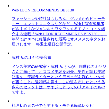
Web LEON RECOMMENDS BEST30
ファッションや時計はもちろん、グルメからビューテ
ィー、エレクトロニクスなどなど、Web LEON編集者
がさまざまなジャンルのワクワクするモノ・コトを紹
介する連載「Web LEON RECOMMENDS BEST30」。1
年間で計30本に厳選された最高にオススメのネタをお
届けします！ 毎週土曜日公開予定。
藤村 岳のオヤジ美容道
メンズ美容の研究家・藤村 岳さんが、同世代のオヤジ
さんに向けて、オススメ美容を紹介。男性が読む美容
記事を、美容ライターという毎日ヒゲを剃らない女性
が書くことに違和感を覚え、この道を志したという岳
さんのセレクトは、オヤジにとってのリアルそのもの
ですよ。
料理初心者男子でもデキる・モテる簡単レシピ