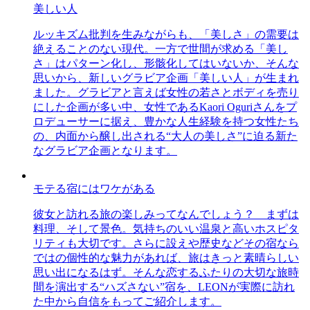
美しい人
ルッキズム批判を生みながらも、「美しさ」の需要は
絶えることのない現代。一方で世間が求める「美し
さ」はパターン化し、形骸化してはいないか、そんな
思いから、新しいグラビア企画「美しい人」が生まれ
ました。グラビアと言えば女性の若さとボディを売り
にした企画が多い中、女性であるKaori Oguriさんをプ
ロデューサーに据え、豊かな人生経験を持つ女性たち
の、内面から醸し出される“大人の美しさ”に迫る新た
なグラビア企画となります。
モテる宿にはワケがある
彼女と訪れる旅の楽しみってなんでしょう？ まずは
料理、そして景色。気持ちのいい温泉と高いホスピタ
リティも大切です。さらに設えや歴史などその宿なら
ではの個性的な魅力があれば、旅はきっと素晴らしい
思い出になるはず。そんな恋するふたりの大切な旅時
間を演出する“ハズさない”宿を、LEONが実際に訪れ
た中から自信をもってご紹介します。