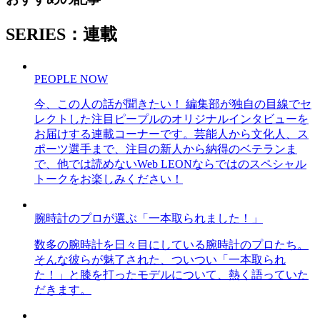
SERIES：連載
PEOPLE NOW
今、この人の話が聞きたい！ 編集部が独自の目線でセ
レクトした注目ピープルのオリジナルインタビューを
お届けする連載コーナーです。芸能人から文化人、ス
ポーツ選手まで、注目の新人から納得のベテランま
で、他では読めないWeb LEONならではのスペシャル
トークをお楽しみください！
腕時計のプロが選ぶ「一本取られました！」
数多の腕時計を日々目にしている腕時計のプロたち。
そんな彼らが魅了された、ついつい「一本取られ
た！」と膝を打ったモデルについて、熱く語っていた
だきます。