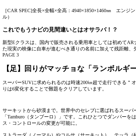
［CAR SPEC]全長×全幅×全高：4940×1850×1460
ル）
これでもうナビの見間違いとはオサラバ！？
新型Eクラスは、国内で販売される乗用車としては初めてAR
た現実の映像に自車が進むべき通りの名前に加えて残距離、
PAGE 3
【足】回りがマッチョな「ランボルギー
スーパーSUVに求められるのは時速200㎞超で走行できる
りは6変化することで難題をクリアしています。
サーキットから砂漠まで。世界中のセレブに選ばれるスーパ
「Tamburo（タンブーロ）」です。これひとつでダンパ
ス・コントロールの変更が可能に。
ストラーダ（ノーマル）やコルサ（サーキット）、テッラ（