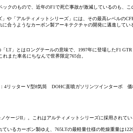
ペックのもので、近年のF1で死亡事故が激減しているのも、こ
ーズ」や「アルティメットシリーズ」には、その最高レベルのC
れに合うようなカーボン製アーキテクチャの開発に邁進してい
の「LT」とはロングテールの意味で、1997年に登場したF1 
。これまた車名にちなんで世界限定765台。
㎜ エンジン：4リッター V型8気筒 DOHC直噴ガソリンツインタ
「モノケージII」。これはアルティメットシリーズに採用されて
るカーボン製ゆえ、765LTの最軽量仕様の乾燥重量は1229k