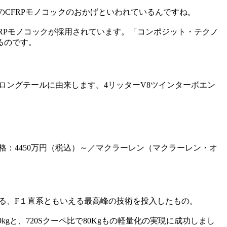
のCFRPモノコックのおかげといわれているんですね。
FRPモノコックが採用されています。「コンポジット・テクノ
るのです。
GTRロングテールに由来します。4リッターV8ツインターボエン
ーボ 価格：4450万円（税込）～／マクラーレン（マクラーレン・オ
いる、F１直系ともいえる最高峰の技術を投入したもの。
gと、720Sクーペ比で80Kgもの軽量化の実現に成功しまし