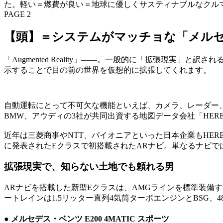
た。軽い＝燃費が良い＝地球に優しくサスティナブルなクル
PAGE 2
【頭】＝システムがマッチョな「メルセ
「Augmented Reality」——。一般的に「拡張現
示することで目の前の世界を仮想的に拡張してくれます。
自動運転にとって不可欠な機能といえば、カメラ、レーダー
BMW、アウディの3社が共同出資する地図データ会社「HE
近年は三菱商事やNTT、パイオニアといった日本企業もHE
に発表されたEクラスで初搭載されたARナビ。単なるナビ
拡張現実で、知らない土地でも頼れる男
ARナビを搭載した新型Eクラスは、AMGラインを標準装備
ートレインは1.5リッター直列4気筒ターボエンジンとBSG、
● メルセデス・ベンツ E200 4MATIC スポーツ