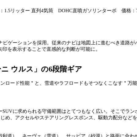
㎜ エンジン：1.5リッター 直列4気筒 DOHC直噴ガソリンターボ
ナビゲーションを採用。従来のナビは地図上に進むべき道路が
矢印を表示することで直感的な判断が可能に。
ニ ウルス」の6段階ギア
＂オンロード性能＂と、雪道やラフロードもそつなくこなす＂万
ーSUVに求められる守備範囲はとてつもなく広い。そこでラン
ーをはじめ、アクセルやステアリングレスポンス、駆動力配分な
砂利道）、ネーヴェ（雪道）、サッビア（砂漠）と路面に合わ