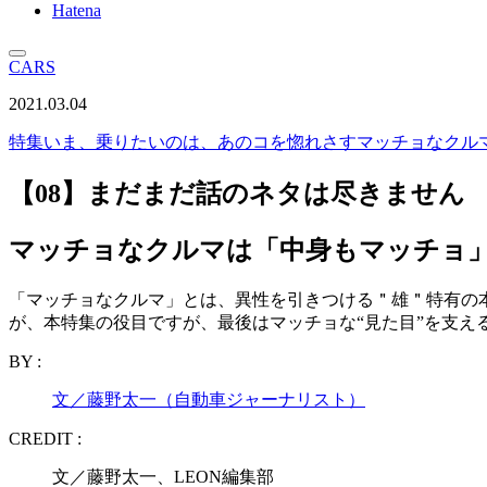
Hatena
CARS
2021.03.04
特集
いま、乗りたいのは、あのコを惚れさすマッチョなクル
【08】まだまだ話のネタは尽きません
マッチョなクルマは「中身もマッチョ
「マッチョなクルマ」とは、異性を引きつける＂雄＂特有の
が、本特集の役目ですが、最後はマッチョな“見た目”を支える
BY :
文／藤野太一（自動車ジャーナリスト）
CREDIT :
文／藤野太一、LEON編集部