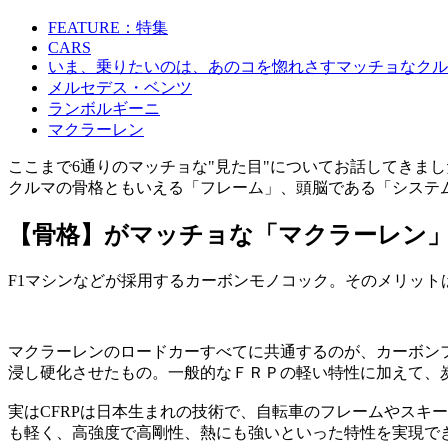
FEATURE：特集
CARS
いま、乗りたいのは、あのコを惚れさすマッチョなクル
メルセデス・ベンツ
ランボルギーニ
マクラーレン
ここまで6通りのマッチョな"見た目"についてお話してきま
クルマの骨格ともいえる「フレーム」、頭脳である「システ
【骨格】がマッチョな「マクラーレン
F1マシンなどが採用するカーボンモノコック。そのメリッ
マクラーレンのロードカーすべてに共通するのが、カーボンフ
浸し硬化させたもの。一般的なＦＲＰの軽い特性に加えて、
実はCFRPは日本生まれの技術で、自転車のフレームやスキ
も軽く、高強度で高剛性、熱にも強いといった特性を実現で