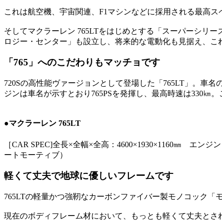
これは航空機、宇宙関連、F1マシンなどに採用される最高ス
そしてマクラーレン 765LTをはじめとする「スーパーシリ
ロジー・センター」も設立し、将来的な電動化も見据え、こ
「765」へのこだわりもマッチョです
720Sの高性能ヴァージョンとして登場した「765LT」。車名
ジンは車名が示すとおり765PSを発揮し、最高時速は330㎞
●マクラーレン 765LT
［CAR SPEC]全長×全幅×全高：4600×1930×1160
ートモーティブ）
軽くて丈夫で地球に優しいフレームです
765LTの軽量かつ強靭なカーボンファイバー製モノコック
現在のボディフレーム材において、もっとも軽くて丈夫とされてい