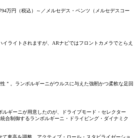
 価格：794万円（税込）～／メルセデス・ベンツ（メルセデスコー
ハイライトされますが、ARナビではフロントカメラでとらえ
能性＂。ランボルギーニがウルスに与えた強靭かつ柔軟な足回
ボルギーニが用意したのが、ドライブモード・セレクター
どを統合制御するランボルギーニ・ドライビング・ダイナミク
せて車高を調整、アクティブ・ロール・スタビライゼーショ