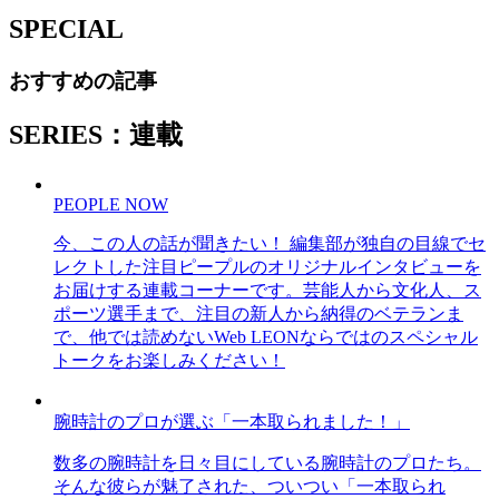
SPECIAL
おすすめの記事
SERIES：連載
PEOPLE NOW
今、この人の話が聞きたい！ 編集部が独自の目線でセ
レクトした注目ピープルのオリジナルインタビューを
お届けする連載コーナーです。芸能人から文化人、ス
ポーツ選手まで、注目の新人から納得のベテランま
で、他では読めないWeb LEONならではのスペシャル
トークをお楽しみください！
腕時計のプロが選ぶ「一本取られました！」
数多の腕時計を日々目にしている腕時計のプロたち。
そんな彼らが魅了された、ついつい「一本取られ