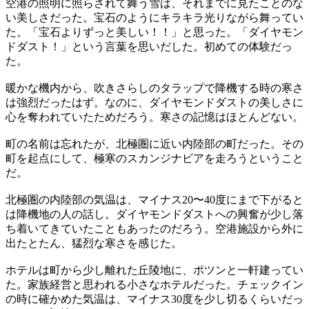
空港の照明に照らされて舞う雪は、それまでに見たことのな
い美しさだった。宝石のようにキラキラ光りながら舞ってい
た。「宝石よりずっと美しい！！」と思った。「ダイヤモン
ドダスト！」という言葉を思いだした。初めての体験だっ
た。
暖かな機内から、吹きさらしのタラップで降機する時の寒さ
は強烈だったはず。なのに、ダイヤモンドダストの美しさに
心を奪われていたためだろう。寒さの記憶はほとんどない。
町の名前は忘れたが、北極圏に近い内陸部の町だった。その
町を起点にして、極寒のスカンジナビアを走ろうということ
だ。
北極圏の内陸部の気温は、マイナス20〜40度にまで下がると
は降機地の人の話し。ダイヤモンドダストへの興奮が少し落
ち着いてきていたこともあったのだろう。空港施設から外に
出たとたん、猛烈な寒さを感じた。
ホテルは町から少し離れた丘陵地に、ポツンと一軒建ってい
た。家族経営と思われる小さなホテルだった。チェックイン
の時に確かめた気温は、マイナス30度を少し切るくらいだっ