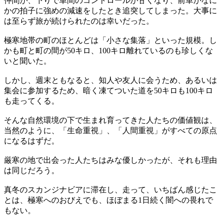
仲間が、下りで車間のコントロールが甘くなり、前車がなに
かの拍子に強めの減速をしたとき追突してしまった。大事に
は至らず旅が続けられたのは幸いだった。
極寒地帯の町のほとんどは「小さな集落」といった規模。し
かも町と町の間が50キロ、100キロ離れているのも珍しくな
いと聞いた。
しかし、週末ともなると、知人や友人に会うため、あるいは
集会に参加するため、暗く凍てついた道を50キロも100キロ
も走ってくる。
そんな自然環境の下で生まれ育ってきた人たちの価値観は、
当然のように、「生命重視」、「人間重視」がすべての原点
になるはずだ。
厳寒の地で出会った人たちはみな優しかったが、それも理由
は同じだろう。
真冬のスカンジナビアに滞在し、走って、いちばん感じたこ
とは、極寒へのおびえでも、ほぼまる1日続く闇への畏れで
もない。