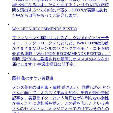
思い出になるはず。そんな恋するふたりの大切な旅時
間を演出する“ハズさない”宿を、LEONが実際に訪れ
た中から自信をもってご紹介します。
Web LEON RECOMMENDS BEST30
ファッションや時計はもちろん、グルメからビューテ
ィー、エレクトロニクスなどなど、Web LEON編集者
がさまざまなジャンルのワクワクするモノ・コトを紹
介する連載「Web LEON RECOMMENDS BEST30」。1
年間で計30本に厳選された最高にオススメのネタをお
届けします！ 毎週土曜日公開予定。
藤村 岳のオヤジ美容道
メンズ美容の研究家・藤村 岳さんが、同世代のオヤジ
さんに向けて、オススメ美容を紹介。男性が読む美容
記事を、美容ライターという毎日ヒゲを剃らない女性
が書くことに違和感を覚え、この道を志したという岳
さんのセレクトは、オヤジにとってのリアルそのもの