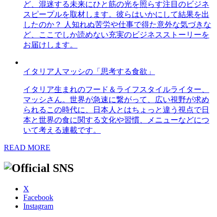
ど、混迷する未来にひと筋の光を照らす注目のビジネ
スピープルを取材します。彼らはいかにして結果を出
したのか？ 人知れぬ苦労や仕事で得た意外な気づきな
ど、ここでしか読めない充実のビジネスストーリーを
お届けします。
イタリア人マッシの「思考する食欲」
イタリア生まれのフード＆ライフスタイルライター、
マッシさん。世界が急速に繋がって、広い視野が求め
られるこの時代に、日本人とはちょっと違う視点で日
本と世界の食に関する文化や習慣、メニューなどにつ
いて考える連載です。
READ MORE
X
Facebook
Instagram