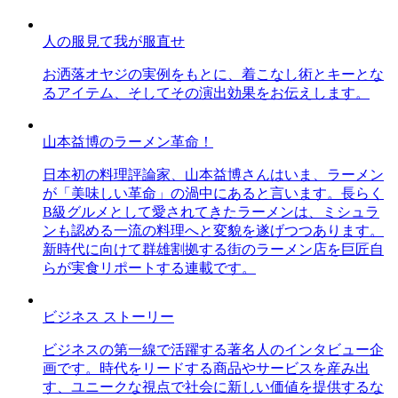
人の服見て我が服直せ
お洒落オヤジの実例をもとに、着こなし術とキーとな
るアイテム、そしてその演出効果をお伝えします。
山本益博のラーメン革命！
日本初の料理評論家、山本益博さんはいま、ラーメン
が「美味しい革命」の渦中にあると言います。長らく
B級グルメとして愛されてきたラーメンは、ミシュラ
ンも認める一流の料理へと変貌を遂げつつあります。
新時代に向けて群雄割拠する街のラーメン店を巨匠自
らが実食リポートする連載です。
ビジネス ストーリー
ビジネスの第一線で活躍する著名人のインタビュー企
画です。時代をリードする商品やサービスを産み出
す、ユニークな視点で社会に新しい価値を提供するな