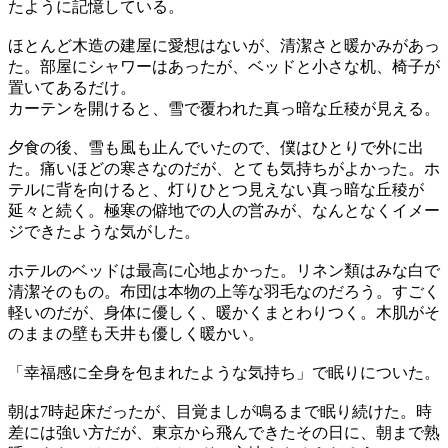
たように記憶している。
ほとんど木造の建屋に愛想はないが、清潔さと暖かみがあっ
た。部屋にシャワーはあったが、ベッドと小さな机、椅子が
置いてあるだけ。
カーテンを開けると、雪で覆われた真っ暗な丘稜が見える。
夕食の後、雪も風も止んでいたので、僕はひとりで外に出
た。痛いほどの寒さなのだが、とても気持ちがよかった。ホ
テルに背を向けると、灯りひとつ見えない真っ暗な丘稜が
延々と続く。極寒の僻地での人の営みが、なんとなくイメー
ジできたような気がした。
ホテルのベッドは最高に心地よかった。リネン類はみな白で
清潔そのもの。布団は本物の上等な羽毛なのだろう。すごく
軽いのだが、身体に優しく、暖かくまとわりつく。木肌がそ
のままの壁も天井も優しく暖かい。
「幸福感に全身を包まれたような気持ち」で眠りについた。
朝は7時起床だったが、目覚ましが鳴るまで眠り続けた。時
差には強い方だが、東京から飛んできたその日に、朝まで熟