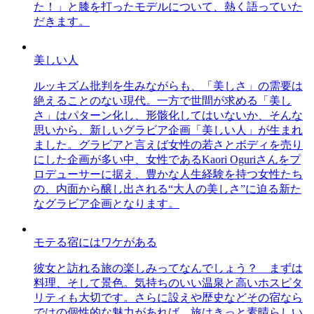
た！」と膝を打ったモデルについて、熱く語っていた
だきます。
美しい人
ルッキズム批判を生みながらも、「美しさ」の需要は
絶えることのない現代。一方で世間が求める「美し
さ」はパターン化し、形骸化してはいないか、そんな
思いから、新しいグラビア企画「美しい人」が生まれ
ました。グラビアと言えば女性の若さとボディを売り
にした企画が多い中、女性であるKaori Oguriさんをプ
ロデューサーに据え、豊かな人生経験を持つ女性たち
の、内面から醸し出される“大人の美しさ”に迫る新た
なグラビア企画となります。
モテる宿にはワケがある
彼女と訪れる旅の楽しみってなんでしょう？ まずは
料理、そして景色。気持ちのいい温泉と高いホスピタ
リティも大切です。さらに設えや歴史などその宿なら
ではの個性的な魅力があれば、旅はきっと素晴らしい