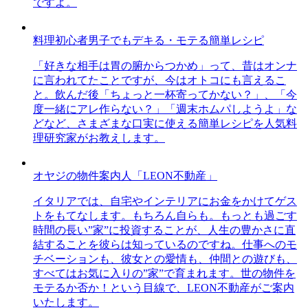
ですよ。
料理初心者男子でもデキる・モテる簡単レシピ
「好きな相手は胃の腑からつかめ」って、昔はオンナ
に言われてたことですが、今はオトコにも言えるこ
と。飲んだ後「ちょっと一杯寄ってかない？」、「今
度一緒にアレ作らない？」「週末ホムパしようよ」な
どなど、さまざまな口実に使える簡単レシピを人気料
理研究家がお教えします。
オヤジの物件案内人「LEON不動産」
イタリアでは、自宅やインテリアにお金をかけてゲス
トをもてなします。もちろん自らも。もっとも過ごす
時間の長い”家”に投資することが、人生の豊かさに直
結することを彼らは知っているのですね。仕事へのモ
チベーションも、彼女との愛情も、仲間との遊びも、
すべてはお気に入りの”家”で育まれます。世の物件を
モテるか否か！という目線で、LEON不動産がご案内
いたします。