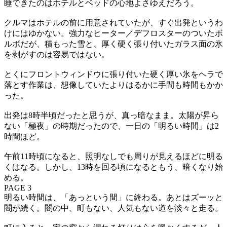
睡できたのはホテルとベッドの心地よさゆえだろう。
クルマはホテルの前に用意されていたが、すぐ出発というわ
けにはゆかない。強力なヒーター／デフロスターのついたボ
ルボだが、積もった雪と、厚く硬く張り付いたガラス面の氷
を剥がすのは容易ではない。
とくにフロントウィンドウに張り付いた硬く厚い氷をヘラで
落とす作業は、想像していたよりはるかに手間も時間もかか
った。
出発は8時半頃だったと思うが、真っ暗なまま。太陽が昇ら
ない「極夜」の時期だったので、一日の「明るい時間」は2
時間ほど。
午前11時頃になると、照明なしでも周りが見えるほどに明る
くはなる。しかし、13時を回る頃になるともう、暗くなり始
める。
PAGE 3
明るい時間は、「あっという間」に終わる。あとはズーッと
闇が続く。闇の中、町もない、人気もない道を淡々と走る。