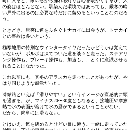
町に入ると、家の窓から漏れる灯りは心を暖かくするが、人
の姿はほとんどない。馴染んだ環境ではあっても、厳寒の暗
い戸外に出るのは必要な時だけに留めるということなのだろ
う。
ときどき、唐突に道をふさぐトナカイに出会うが、トナカイ
との事故は多いという。
極寒地用の特別なウィンタータイヤだったかどうかは覚えて
いないが、ボルボは凍てついた道を淡々と走った。ステアリ
ング操作も、ブレーキ操作も、加速も、、とくに意識させら
れることはなかった。
これ以前にも、真冬のアラスカを走ったことがあったが、や
はり同じような感覚だった。
凍結路といえば「滑りやすい」というイメージが直感的に頭
を過ぎる。が、マイナス20〜30度ともなると、接地圧や摩擦
熱で氷の表面が溶けて水の層ができるということがない。
だから、簡単には滑らない。
とはいえ、気を緩めるとひどい目に遭う。一緒に走っていた