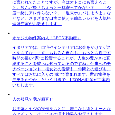
に言われてたことですが、今はオトコにも言えるこ
と。飲んだ後「ちょっと一杯寄ってかない？」、「今
度一緒にアレ作らない？」「週末ホムパしようよ」な
どなど、さまざまな口実に使える簡単レシピを人気料
理研究家がお教えします。
オヤジの物件案内人「LEON不動産」
イタリアでは、自宅やインテリアにお金をかけてゲス
トをもてなします。もちろん自らも。もっとも過ごす
時間の長い”家”に投資することが、人生の豊かさに直
結することを彼らは知っているのですね。仕事へのモ
チベーションも、彼女との愛情も、仲間との遊びも、
すべてはお気に入りの”家”で育まれます。世の物件を
モテるか否か！という目線で、LEON不動産がご案内
いたします。
人の服見て我が服直せ
お洒落オヤジの実例をもとに、着こなし術とキーとな
るアイテム、そしてその演出効果をお伝えします。