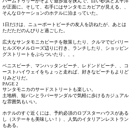
パームトゥリーがそよぐ遊歩道を挟んで、白い砂浜と太平洋
が正面に。そして、右手にはサンタモニカピアが見える、、
そんなロケーションのホテルに泊まっていた。
1日だけは、ニューポートビーチの友人を訪ねたが、あとは
ただただのんびりと過ごした。
広大なサンタモニカビーチを散策したり、クルマでビバリー
ヒルズやメルローズ辺りに行き、ランチしたり、ショッピン
グストリートをぶらついたり、、。
ベニスビーチ、マンハッタンビーチ、レドンドビーチ、、コ
ーストハイウェイをちょっと走れば、好きなビーチもよりど
りみどりだ。
PAGE 2
サンタモニカのサードストリートも楽しい。
土地柄、短パンとラバーサンダルで気軽に歩けるカジュアル
な雰囲気もいい。
ホテルのすぐ近くには、予約必須のロブスターハウスがある
し（ステーキも美味しい！）、人気のイタリアンレストラン
もある。