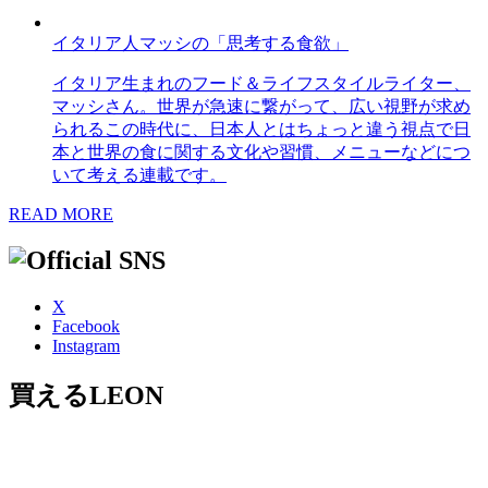
イタリア人マッシの「思考する食欲」
イタリア生まれのフード＆ライフスタイルライター、
マッシさん。世界が急速に繋がって、広い視野が求め
られるこの時代に、日本人とはちょっと違う視点で日
本と世界の食に関する文化や習慣、メニューなどにつ
いて考える連載です。
READ MORE
X
Facebook
Instagram
買えるLEON