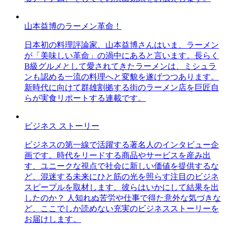
山本益博のラーメン革命！
日本初の料理評論家、山本益博さんはいま、ラーメン
が「美味しい革命」の渦中にあると言います。長らく
B級グルメとして愛されてきたラーメンは、ミシュラ
ンも認める一流の料理へと変貌を遂げつつあります。
新時代に向けて群雄割拠する街のラーメン店を巨匠自
らが実食リポートする連載です。
ビジネス ストーリー
ビジネスの第一線で活躍する著名人のインタビュー企
画です。時代をリードする商品やサービスを産み出
す、ユニークな視点で社会に新しい価値を提供するな
ど、混迷する未来にひと筋の光を照らす注目のビジネ
スピープルを取材します。彼らはいかにして結果を出
したのか？ 人知れぬ苦労や仕事で得た意外な気づきな
ど、ここでしか読めない充実のビジネスストーリーを
お届けします。