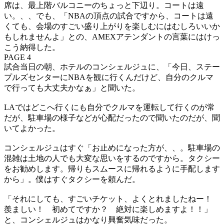
席は、最上階バルコニーのちょっと下辺り。コートは遠
い。、、でも、「NBAの頂点の試合ですから、コートは遠
くても、会場のすごい盛り上がりを楽しむにはむしろいいか
もしれませんよ」との、AMEXアテンダントの言葉にはけっ
こう納得した。
PAGE 4
試合当日の朝、ホテルのコンシェルジュに、「今日、ステー
プルズセンターにNBAを観に行くんだけど、自分のクルマ
で行っても大丈夫かなぁ」と聞いた。
LAではどこへ行くにも自分でクルマを運転して行くのが常
だが、駐車場の様子などが心配だったので聞いたのだが、聞
いてよかった。
コンシェルジュはすぐ「お止めになった方が、、。駐車場の
混雑は土地の人でも大変な思いをするのですから。タクシー
をお勧めします。帰りもスムースに帰れるように手配します
から」。僕はすぐタクシーを頼んだ。
「それにしても、すごいチケット、よくとれましたねー！
羨ましい！ 初めてですか？ 絶対に楽しめますよ！！」
と、コンシェルジュはかなり興奮気味だった。