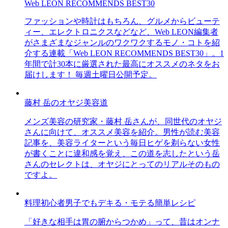
Web LEON RECOMMENDS BEST30
ファッションや時計はもちろん、グルメからビューテ
ィー、エレクトロニクスなどなど、Web LEON編集者
がさまざまなジャンルのワクワクするモノ・コトを紹
介する連載「Web LEON RECOMMENDS BEST30」。1
年間で計30本に厳選された最高にオススメのネタをお
届けします！ 毎週土曜日公開予定。
藤村 岳のオヤジ美容道
メンズ美容の研究家・藤村 岳さんが、同世代のオヤジ
さんに向けて、オススメ美容を紹介。男性が読む美容
記事を、美容ライターという毎日ヒゲを剃らない女性
が書くことに違和感を覚え、この道を志したという岳
さんのセレクトは、オヤジにとってのリアルそのもの
ですよ。
料理初心者男子でもデキる・モテる簡単レシピ
「好きな相手は胃の腑からつかめ」って、昔はオンナ