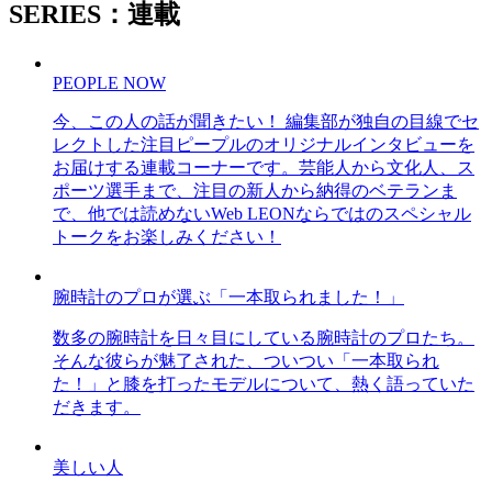
SERIES：連載
PEOPLE NOW
今、この人の話が聞きたい！ 編集部が独自の目線でセ
レクトした注目ピープルのオリジナルインタビューを
お届けする連載コーナーです。芸能人から文化人、ス
ポーツ選手まで、注目の新人から納得のベテランま
で、他では読めないWeb LEONならではのスペシャル
トークをお楽しみください！
腕時計のプロが選ぶ「一本取られました！」
数多の腕時計を日々目にしている腕時計のプロたち。
そんな彼らが魅了された、ついつい「一本取られ
た！」と膝を打ったモデルについて、熱く語っていた
だきます。
美しい人