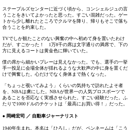
ステープルズセンターに近づく頃から、コンシェルジュの言
うことをきいてよかったと思った。すごい混雑だった。ゲー
トから少し離れたところでクルマを降り、帰りもそこで落ち
合うことを約束した。
TVでしか観たことのない興奮の中へ初めて身を置いたわけ
だが、すごかった！ 1万8千の席は文字通りの満席で、下の
方に見えるコートは黄金色に輝いていた。
僕の席から細かいプレーは見えなかった。でも、選手の一挙
手一投足に会場全体が揺れるような大歓声の中に身を置くだ
けで興奮した。心だけでなく身体まで熱くなった。
「ちょっと覗いてみよう」くらいの気持ちで訪れたよそ者
を、NBAは虜にした。NBAが世界一の人気プロスポーツで
あることを否応なく実感させられた。すごい経験だった。ふ
たりで1000ドルのチケットは「最高にお買い得！」だった。
● 岡崎宏司 ／ 自動車ジャーナリスト
1940年生まれ。本名は「ひろし」だが、ペンネームは「こう