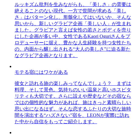
ルッキズム批判を生みながらも、「美しさ」の需要は
絶えることのない現代。一方で世間が求める「美し
さ」はパターン化し、形骸化してはいないか、そんな
思いから、新しいグラビア企画「美しい人」が生まれ
ました。グラビアと言えば女性の若さとボディを売り
にした企画が多い中、女性であるKaori Oguriさんをプ
ロデューサーに据え、豊かな人生経験を持つ女性たち
の、内面から醸し出される“大人の美しさ”に迫る新た
なグラビア企画となります。
モテる宿にはワケがある
彼女と訪れる旅の楽しみってなんでしょう？ まずは
料理、そして景色。気持ちのいい温泉と高いホスピタ
リティも大切です。さらに設えや歴史などその宿なら
ではの個性的な魅力があれば、旅はきっと素晴らしい
思い出になるはず。そんな恋するふたりの大切な旅時
間を演出する“ハズさない”宿を、LEONが実際に訪れ
た中から自信をもってご紹介します。