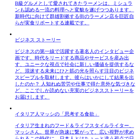
B級グルメとして愛されてきたラーメンは、ミシュラ
ンも認める一流の料理へと変貌を遂げつつあります。
新時代に向けて群雄割拠する街のラーメン店を巨匠自
らが実食リポートする連載です。
ビジネス ストーリー
ビジネスの第一線で活躍する著名人のインタビュー企
画です。時代をリードする商品やサービスを産み出
す、ユニークな視点で社会に新しい価値を提供するな
ど、混迷する未来にひと筋の光を照らす注目のビジネ
スピープルを取材します。彼らはいかにして結果を出
したのか？ 人知れぬ苦労や仕事で得た意外な気づきな
ど、ここでしか読めない充実のビジネスストーリーを
お届けします。
イタリア人マッシの「思考する食欲」
イタリア生まれのフード＆ライフスタイルライター、
マッシさん。世界が急速に繋がって、広い視野が求め
られるこの時代に、日本人とはちょっと違う視点で日