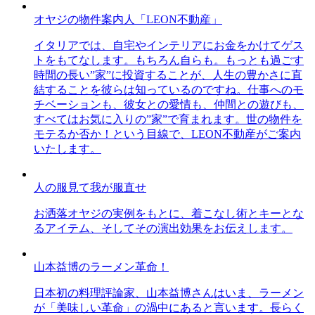
オヤジの物件案内人「LEON不動産」
イタリアでは、自宅やインテリアにお金をかけてゲス
トをもてなします。もちろん自らも。もっとも過ごす
時間の長い”家”に投資することが、人生の豊かさに直
結することを彼らは知っているのですね。仕事へのモ
チベーションも、彼女との愛情も、仲間との遊びも、
すべてはお気に入りの”家”で育まれます。世の物件を
モテるか否か！という目線で、LEON不動産がご案内
いたします。
人の服見て我が服直せ
お洒落オヤジの実例をもとに、着こなし術とキーとな
るアイテム、そしてその演出効果をお伝えします。
山本益博のラーメン革命！
日本初の料理評論家、山本益博さんはいま、ラーメン
が「美味しい革命」の渦中にあると言います。長らく