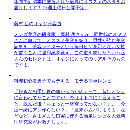
年間で計30本に厳選された最高にオススメのネタをお
届けします！ 毎週土曜日公開予定。
藤村 岳のオヤジ美容道
メンズ美容の研究家・藤村 岳さんが、同世代のオヤジ
さんに向けて、オススメ美容を紹介。男性が読む美容
記事を、美容ライターという毎日ヒゲを剃らない女性
が書くことに違和感を覚え、この道を志したという岳
さんのセレクトは、オヤジにとってのリアルそのもの
ですよ。
料理初心者男子でもデキる・モテる簡単レシピ
「好きな相手は胃の腑からつかめ」って、昔はオンナ
に言われてたことですが、今はオトコにも言えるこ
と。飲んだ後「ちょっと一杯寄ってかない？」、「今
度一緒にアレ作らない？」「週末ホムパしようよ」な
どなど、さまざまな口実に使える簡単レシピを人気料
理研究家がお教えします。