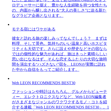
ロデューサーに据え、豊かな人生経験を持つ女性たち
の、内面から醸し出される“大人の美しさ”に迫る新た
なグラビア企画となります。
モテる宿にはワケがある
彼女と訪れる旅の楽しみってなんでしょう？ まずは
料理、そして景色。気持ちのいい温泉と高いホスピタ
リティも大切です。さらに設えや歴史などその宿なら
ではの個性的な魅力があれば、旅はきっと素晴らしい
思い出になるはず。そんな恋するふたりの大切な旅時
間を演出する“ハズさない”宿を、LEONが実際に訪れ
た中から自信をもってご紹介します。
Web LEON RECOMMENDS BEST30
ファッションや時計はもちろん、グルメからビューテ
ィー、エレクトロニクスなどなど、Web LEON編集者
がさまざまなジャンルのワクワクするモノ・コトを紹
介する連載「Web LEON RECOMMENDS BEST30」。1