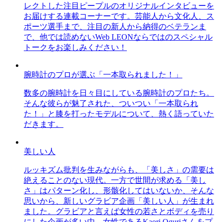
レクトした注目ピープルのオリジナルインタビューを
お届けする連載コーナーです。芸能人から文化人、ス
ポーツ選手まで、注目の新人から納得のベテランま
で、他では読めないWeb LEONならではのスペシャル
トークをお楽しみください！
腕時計のプロが選ぶ「一本取られました！」
数多の腕時計を日々目にしている腕時計のプロたち。
そんな彼らが魅了された、ついつい「一本取られ
た！」と膝を打ったモデルについて、熱く語っていた
だきます。
美しい人
ルッキズム批判を生みながらも、「美しさ」の需要は
絶えることのない現代。一方で世間が求める「美し
さ」はパターン化し、形骸化してはいないか、そんな
思いから、新しいグラビア企画「美しい人」が生まれ
ました。グラビアと言えば女性の若さとボディを売り
にした企画が多い中、女性であるKaori Oguriさんをプ