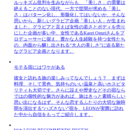
ルッキズム批判を生みながらも、「美しさ」の需要は
絶えることのない現代。一方で世間が求める「美し
さ」はパターン化し、形骸化してはいないか、そんな
思いから、新しいグラビア企画「美しい人」が生まれ
ました。グラビアと言えば女性の若さとボディを売り
にした企画が多い中、女性であるKaori Oguriさんをプ
ロデューサーに据え、豊かな人生経験を持つ女性たち
の、内面から醸し出される“大人の美しさ”に迫る新た
なグラビア企画となります。
モテる宿にはワケがある
彼女と訪れる旅の楽しみってなんでしょう？ まずは
料理、そして景色。気持ちのいい温泉と高いホスピタ
リティも大切です。さらに設えや歴史などその宿なら
ではの個性的な魅力があれば、旅はきっと素晴らしい
思い出になるはず。そんな恋するふたりの大切な旅時
間を演出する“ハズさない”宿を、LEONが実際に訪れ
た中から自信をもってご紹介します。