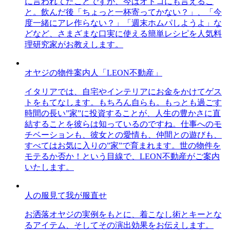
に言われてたことですが、今はオトコにも言えるこ
と。飲んだ後「ちょっと一杯寄ってかない？」、「今
度一緒にアレ作らない？」「週末ホムパしようよ」な
どなど、さまざまな口実に使える簡単レシピを人気料
理研究家がお教えします。
オヤジの物件案内人「LEON不動産」
イタリアでは、自宅やインテリアにお金をかけてゲス
トをもてなします。もちろん自らも。もっとも過ごす
時間の長い”家”に投資することが、人生の豊かさに直
結することを彼らは知っているのですね。仕事へのモ
チベーションも、彼女との愛情も、仲間との遊びも、
すべてはお気に入りの”家”で育まれます。世の物件を
モテるか否か！という目線で、LEON不動産がご案内
いたします。
人の服見て我が服直せ
お洒落オヤジの実例をもとに、着こなし術とキーとな
るアイテム、そしてその演出効果をお伝えします。