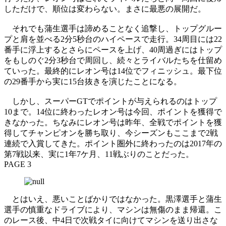
しただけで、順位は変わらない。まさに最悪の展開だ。
それでも蒲生選手は諦めることなく追撃し、トップグルー
プと肩を並べる2分5秒台のハイペースで走行。34周目には22
番手に浮上するとさらにペースを上げ、40周過ぎにはトップ
をもしのぐ2分3秒台で周回し、続々とライバルたちを仕留め
ていった。最終的にレオン号は14位でフィニッシュ。最下位
の29番手から実に15台抜きを演じたことになる。
しかし、スーパーGTでポイントが与えられるのはトップ
10まで。14位に終わったレオン号は今回、ポイントを獲得で
きなかった。ちなみにレオン号は昨年、全戦でポイントを獲
得してチャンピオンを勝ち取り、今シーズンもここまで2戦
連続で入賞してきた。ポイント圏外に終わったのは2017年の
第7戦以来、実に1年7ケ月、11戦ぶりのことだった。
PAGE 3
とはいえ、悪いことばかりではなかった。黒澤選手と蒲生
選手の慎重なドライブにより、マシンは無傷のまま帰還。こ
のレース後、中4日で次戦タイに向けてマシンを送り出さな