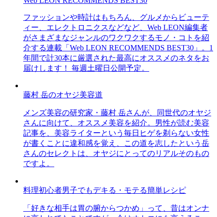
Web LEON RECOMMENDS BEST30
ファッションや時計はもちろん、グルメからビューテ
ィー、エレクトロニクスなどなど、Web LEON編集者
がさまざまなジャンルのワクワクするモノ・コトを紹
介する連載「Web LEON RECOMMENDS BEST30」。1
年間で計30本に厳選された最高にオススメのネタをお
届けします！ 毎週土曜日公開予定。
藤村 岳のオヤジ美容道
メンズ美容の研究家・藤村 岳さんが、同世代のオヤジ
さんに向けて、オススメ美容を紹介。男性が読む美容
記事を、美容ライターという毎日ヒゲを剃らない女性
が書くことに違和感を覚え、この道を志したという岳
さんのセレクトは、オヤジにとってのリアルそのもの
ですよ。
料理初心者男子でもデキる・モテる簡単レシピ
「好きな相手は胃の腑からつかめ」って、昔はオンナ