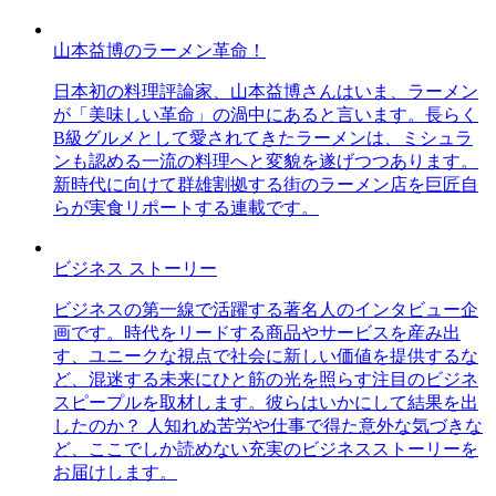
山本益博のラーメン革命！
日本初の料理評論家、山本益博さんはいま、ラーメン
が「美味しい革命」の渦中にあると言います。長らく
B級グルメとして愛されてきたラーメンは、ミシュラ
ンも認める一流の料理へと変貌を遂げつつあります。
新時代に向けて群雄割拠する街のラーメン店を巨匠自
らが実食リポートする連載です。
ビジネス ストーリー
ビジネスの第一線で活躍する著名人のインタビュー企
画です。時代をリードする商品やサービスを産み出
す、ユニークな視点で社会に新しい価値を提供するな
ど、混迷する未来にひと筋の光を照らす注目のビジネ
スピープルを取材します。彼らはいかにして結果を出
したのか？ 人知れぬ苦労や仕事で得た意外な気づきな
ど、ここでしか読めない充実のビジネスストーリーを
お届けします。