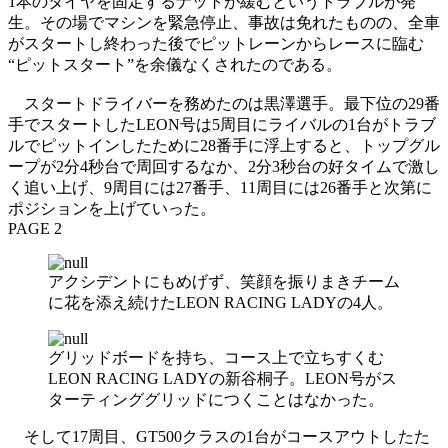
1本のタイヤを固定するナットが緩むというトラブルが発
生。その場でマシンを緊急停止、事故は免れたものの、全車
がスタートし終わった後でピットレーンからレースに臨む
“ピットスタート”を余儀なくされたのである。
スタートドライバーを務めたのは黒澤選手。最下位の29番
手でスタートしたLEON号は5周目にライバルの1台がトラブ
ルでピットインしたために28番手に浮上すると、トップグル
ープが2分4秒台で周回するなか、2分3秒台の好タイムで激し
く追い上げ、9周目には27番手、11周目には26番手と次第に
ポジションを上げていった。
PAGE 2
アクシデントにもめげず、笑顔を振りまきチーム
に花を添え続けたLEON RACING LADYの4人。
グリッドボードを持ち、コース上で立ちすくむ
LEON RACING LADYの新谷桐子。LEON号がス
ターティンググリッドにつくことはなかった。
そして17周目、GT500クラスの1台がコースアウトしたた