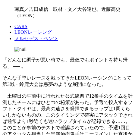
写真／吉田成信 取材・文／大谷達也、近藤高史
（LEON）
CARS
LEONレーシング
メルセデス・ベンツ
「どんなに調子が悪い時でも、最低でもポイントを持ち帰
る」 ── 。
そんな手堅いレースを戦ってきたLEONレーシングにとって
第3戦・鈴鹿大会は悪夢のような展開になった。
土曜日の午前中に行われた公式練習で12番手のタイムを計
測したチームにはひとつの秘策があった。予選で投入するソ
フト・タイヤは、最高の速さを発揮できるラップは1周くら
いしかないものの、このタイミングで確実にアタックできれ
ば通常より1秒近くも速いラップタイムが記録できる……。
このことが事前のテストで確認されていたので、予選1回目
のアタックを担当した黒澤治樹選手はコースインした直後か