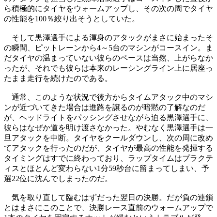
ら積極的にタイヤをウォームアップし、その次の周でタイヤ
の性能を100％絞り出そうとしていた。
そして黒澤選手による渾身のアタックがまさに始まったそ
の瞬間、ピットレーンから4～5台のマシンがコースイン。ま
だタイヤの温まっていない彼らのペースは当然、上がらなか
ったが、それでも彼らは本来のレーシングライン上に居座っ
たまま走行を続けたのである。
通常、このような状況で後方からタイムアタック中のマシ
ンが近づいてきた場合は進路を譲るのが暗黙の了解なのだ
が、ヘッドライトをパッシングさせながら迫る黒澤選手に、
彼らはなぜか道を明け渡さなかった。やむなく黒澤選手は一
旦アタックを中断。タイヤをクールダウンし、次の周に改め
てアタックを行ったのだが、タイヤが最高の性能を発揮する
タイミングはすでに終わっており、ラップタイムはプラクテ
ィスとほとんど変わらない1分59秒台に留まってしまい、予
選22位に沈んでしまったのだ。
気を取り直して臨むはずだった翌日の決勝。だが負の連鎖
とはまさにこのことで、決勝レース直前のウォームアップで