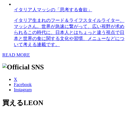
イタリア人マッシの「思考する食欲」
イタリア生まれのフード＆ライフスタイルライター、
マッシさん。世界が急速に繋がって、広い視野が求め
られるこの時代に、日本人とはちょっと違う視点で日
本と世界の食に関する文化や習慣、メニューなどにつ
いて考える連載です。
READ MORE
X
Facebook
Instagram
買えるLEON