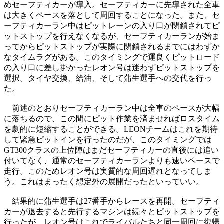
めセーフティカーが導入。セーフティカーに先導された全車
は大きくペースを落として周回することになった。また、セ
ーフティカーラン中はピットレーンの入り口が閉鎖されてピ
ットストップを行えなくなるが、セーフティカーランが始ま
ってからピットストップが実際に閉鎖されるまでにはわずか
なタイムラグがある。このタイミングで運良くピットロード
の入り口に差し掛かったレオン号は迷わずピットストップを
選択。タイヤ交換、給油、そして蒲生選手への交代を行っ
た。
前述のとおりセーフティカーラン中は全車のペースが大幅
に落ちるので、この間にピット作業を済ませればロスタイム
を劇的に短縮することができる。LEONチームはこれを期待
して緊急ピットインを行ったのだが、このタイミングでは
GT300クラスの上位陣はまだセーフティカーの直後には追い
付いてなく、通常のセーフティカーランよりも速いペースで
走行。このためレオン号は実質的な周回遅れとなってしま
う。これはまったく想定外の展開だったといっていい。
結果的に蒲生選手は27番手からレースを再開。セーフティ
カーが退去すると先行するマシンは続々とピットストップを
行ったが、レオン号はこれでライバルたちと同一周回に復帰