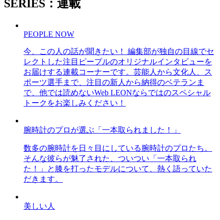
SERIES：連載
PEOPLE NOW
今、この人の話が聞きたい！ 編集部が独自の目線でセ
レクトした注目ピープルのオリジナルインタビューを
お届けする連載コーナーです。芸能人から文化人、ス
ポーツ選手まで、注目の新人から納得のベテランま
で、他では読めないWeb LEONならではのスペシャル
トークをお楽しみください！
腕時計のプロが選ぶ「一本取られました！」
数多の腕時計を日々目にしている腕時計のプロたち。
そんな彼らが魅了された、ついつい「一本取られ
た！」と膝を打ったモデルについて、熱く語っていた
だきます。
美しい人