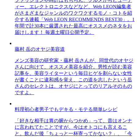
ファッションや時計はもちろん、グルメからビューテ
ィー、エレクトロニクスなどなど、Web LEON編集者
がさまざまなジャンルのワクワクするモノ・コトを紹
介する連載「Web LEON RECOMMENDS BEST30」。1
年間で計30本に厳選された最高にオススメのネタをお
届けします！ 毎週土曜日公開予定。
藤村 岳のオヤジ美容道
メンズ美容の研究家・藤村 岳さんが、同世代のオヤジ
さんに向けて、オススメ美容を紹介。男性が読む美容
記事を、美容ライターという毎日ヒゲを剃らない女性
が書くことに違和感を覚え、この道を志したという岳
さんのセレクトは、オヤジにとってのリアルそのもの
ですよ。
料理初心者男子でもデキる・モテる簡単レシピ
「好きな相手は胃の腑からつかめ」って、昔はオンナ
に言われてたことですが、今はオトコにも言えるこ
と。飲んだ後「ちょっと一杯寄ってかない？」、「今