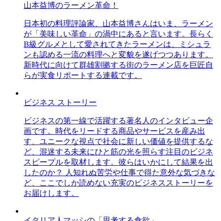
山本益博のラーメン革命！
日本初の料理評論家、山本益博さんはいま、ラーメン
が「美味しい革命」の渦中にあると言います。長らく
B級グルメとして愛されてきたラーメンは、ミシュラ
ンも認める一流の料理へと変貌を遂げつつあります。
新時代に向けて群雄割拠する街のラーメン店を巨匠自
らが実食リポートする連載です。
ビジネス ストーリー
ビジネスの第一線で活躍する著名人のインタビュー企
画です。時代をリードする商品やサービスを産み出
す、ユニークな視点で社会に新しい価値を提供するな
ど、混迷する未来にひと筋の光を照らす注目のビジネ
スピープルを取材します。彼らはいかにして結果を出
したのか？ 人知れぬ苦労や仕事で得た意外な気づきな
ど、ここでしか読めない充実のビジネスストーリーを
お届けします。
イタリア人マッシの「思考する食欲」