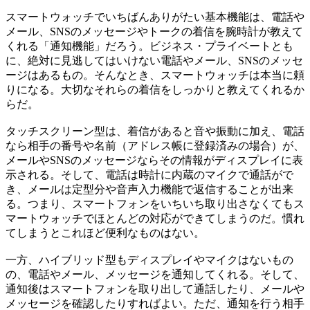
スマートウォッチでいちばんありがたい基本機能は、電話や
メール、SNSのメッセージやトークの着信を腕時計が教えて
くれる「通知機能」だろう。ビジネス・プライベートとも
に、絶対に見逃してはいけない電話やメール、SNSのメッセ
ージはあるもの。そんなとき、スマートウォッチは本当に頼
りになる。大切なそれらの着信をしっかりと教えてくれるか
らだ。
タッチスクリーン型は、着信があると音や振動に加え、電話
なら相手の番号や名前（アドレス帳に登録済みの場合）が、
メールやSNSのメッセージならその情報がディスプレイに表
示される。そして、電話は時計に内蔵のマイクで通話がで
き、メールは定型分や音声入力機能で返信することが出来
る。つまり、スマートフォンをいちいち取り出さなくてもス
マートウォッチでほとんどの対応ができてしまうのだ。慣れ
てしまうとこれほど便利なものはない。
一方、ハイブリッド型もディスプレイやマイクはないもの
の、電話やメール、メッセージを通知してくれる。そして、
通知後はスマートフォンを取り出して通話したり、メールや
メッセージを確認したりすればよい。ただ、通知を行う相手