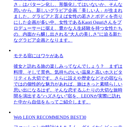
さ」はパターン化し、形骸化してはいないか、そんな
思いから、新しいグラビア企画「美しい人」が生まれ
ました。グラビアと言えば女性の若さとボディを売り
にした企画が多い中、女性であるKaori Oguriさんをプ
ロデューサーに据え、豊かな人生経験を持つ女性たち
の、内面から醸し出される“大人の美しさ”に迫る新た
なグラビア企画となります。
モテる宿にはワケがある
彼女と訪れる旅の楽しみってなんでしょう？ まずは
料理、そして景色。気持ちのいい温泉と高いホスピタ
リティも大切です。さらに設えや歴史などその宿なら
ではの個性的な魅力があれば、旅はきっと素晴らしい
思い出になるはず。そんな恋するふたりの大切な旅時
間を演出する“ハズさない”宿を、LEONが実際に訪れ
た中から自信をもってご紹介します。
Web LEON RECOMMENDS BEST30