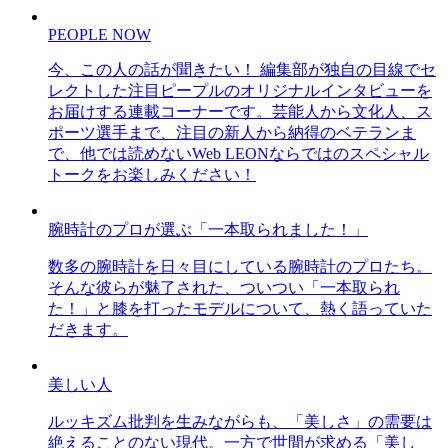
PEOPLE NOW
今、この人の話が聞きたい！ 編集部が独自の目線でセ
レクトした注目ピープルのオリジナルインタビューを
お届けする連載コーナーです。芸能人から文化人、ス
ポーツ選手まで、注目の新人から納得のベテランま
で、他では読めないWeb LEONならではのスペシャル
トークをお楽しみください！
腕時計のプロが選ぶ「一本取られました！」
数多の腕時計を日々目にしている腕時計のプロたち。
そんな彼らが魅了された、ついつい「一本取られ
た！」と膝を打ったモデルについて、熱く語っていた
だきます。
美しい人
ルッキズム批判を生みながらも、「美しさ」の需要は
絶えることのない現代。一方で世間が求める「美し