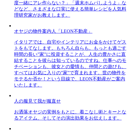
度一緒にアレ作らない？」「週末ホムパしようよ」な
どなど、さまざまな口実に使える簡単レシピを人気料
理研究家がお教えします。
オヤジの物件案内人「LEON不動産」
イタリアでは、自宅やインテリアにお金をかけてゲス
トをもてなします。もちろん自らも。もっとも過ごす
時間の長い”家”に投資することが、人生の豊かさに直
結することを彼らは知っているのですね。仕事へのモ
チベーションも、彼女との愛情も、仲間との遊びも、
すべてはお気に入りの”家”で育まれます。世の物件を
モテるか否か！という目線で、LEON不動産がご案内
いたします。
人の服見て我が服直せ
お洒落オヤジの実例をもとに、着こなし術とキーとな
るアイテム、そしてその演出効果をお伝えします。