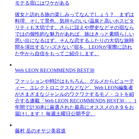
モテる宿にはワケがある
彼女と訪れる旅の楽しみってなんでしょう？ まずは
料理、そして景色。気持ちのいい温泉と高いホスピタ
リティも大切です。さらに設えや歴史などその宿なら
ではの個性的な魅力があれば、旅はきっと素晴らしい
思い出になるはず。そんな恋するふたりの大切な旅時
間を演出する“ハズさない”宿を、LEONが実際に訪れ
た中から自信をもってご紹介します。
Web LEON RECOMMENDS BEST30
ファッションや時計はもちろん、グルメからビューテ
ィー、エレクトロニクスなどなど、Web LEON編集者
がさまざまなジャンルのワクワクするモノ・コトを紹
介する連載「Web LEON RECOMMENDS BEST30」。1
年間で計30本に厳選された最高にオススメのネタをお
届けします！ 毎週土曜日公開予定。
藤村 岳のオヤジ美容道