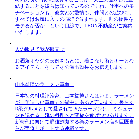
結することを彼らは知っているのですね。仕事へのモ
チベーションも、彼女との愛情も、仲間との遊びも、
すべてはお気に入りの”家”で育まれます。世の物件を
モテるか否か！という目線で、LEON不動産がご案内
いたします。
人の服見て我が服直せ
お洒落オヤジの実例をもとに、着こなし術とキーとな
るアイテム、そしてその演出効果をお伝えします。
山本益博のラーメン革命！
日本初の料理評論家、山本益博さんはいま、ラーメン
が「美味しい革命」の渦中にあると言います。長らく
B級グルメとして愛されてきたラーメンは、ミシュラ
ンも認める一流の料理へと変貌を遂げつつあります。
新時代に向けて群雄割拠する街のラーメン店を巨匠自
らが実食リポートする連載です。