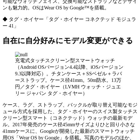
可能なウォッチフェイス、交換可能なストラップなどデザイ
ンも魅力的。OSはWear OS by Google™を搭載。
◆ タグ・ホイヤー「タグ・ホイヤー コネクテッド モジュラ
ー 41」
自在に自分好みにモデル変更ができる
充電式タッチスクリーン型スマートウォッチ
（Android OSバージョン4.4以降、iOSバージョン
9.3以降対応）。チタンケース＋SSベゼル＋ラバ
ーストラップ。ケース径41mm。50m防水。13万
円／タグ・ホイヤー（LVMH ウォッチ・ジュエ
リー ジャパン タグ・ホイヤー）
ケース、ラグ、ストラップ、バックルが取り替え可能なモジ
ュール方式を採用した、タグ・ホイヤーのスイス製タッチス
クリーン型スマート（コネクテッド）ウォッチの最新モデ
ル。2017年発売のケース径45mmサイズよりひと回り小さな
41mmケースに、Googleが開発した最新のスマートウォッチ
用OS「Wear OS by Google」を搭載。写真のモデルのほか、