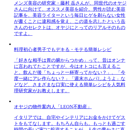
メンズ美容の研究家・藤村 岳さんが、同世代のオヤジ
さんに向けて、オススメ美容を紹介。男性が読む美容
記事を、美容ライターという毎日ヒゲを剃らない女性
が書くことに違和感を覚え、この道を志したという岳
さんのセレクトは、オヤジにとってのリアルそのもの
ですよ。
料理初心者男子でもデキる・モテる簡単レシピ
「好きな相手は胃の腑からつかめ」って、昔はオンナ
に言われてたことですが、今はオトコにも言えるこ
と。飲んだ後「ちょっと一杯寄ってかない？」、「今
度一緒にアレ作らない？」「週末ホムパしようよ」な
どなど、さまざまな口実に使える簡単レシピを人気料
理研究家がお教えします。
オヤジの物件案内人「LEON不動産」
イタリアでは、自宅やインテリアにお金をかけてゲス
トをもてなします。もちろん自らも。もっとも過ごす
時間の長い”家”に投資することが、人生の豊かさに直