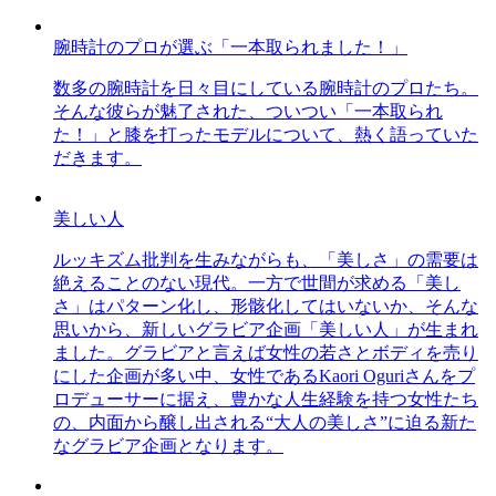
腕時計のプロが選ぶ「一本取られました！」
数多の腕時計を日々目にしている腕時計のプロたち。
そんな彼らが魅了された、ついつい「一本取られ
た！」と膝を打ったモデルについて、熱く語っていた
だきます。
美しい人
ルッキズム批判を生みながらも、「美しさ」の需要は
絶えることのない現代。一方で世間が求める「美し
さ」はパターン化し、形骸化してはいないか、そんな
思いから、新しいグラビア企画「美しい人」が生まれ
ました。グラビアと言えば女性の若さとボディを売り
にした企画が多い中、女性であるKaori Oguriさんをプ
ロデューサーに据え、豊かな人生経験を持つ女性たち
の、内面から醸し出される“大人の美しさ”に迫る新た
なグラビア企画となります。