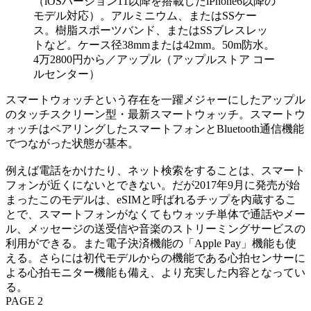
（iOSバージョン11以降を搭載したiPhone6以降の
モデル対応）。アルミニウム、またはSSケー
ス。樹脂スポーツバンド、またはSSブレスレッ
トなど。ケース径38mmまたは42mm。50m防水。
4万2800円から／アップル（アップルストア コー
ルセンター）
スマートウォッチという存在を一躍メジャーにしたアップル
のタッチスクリーン型・最新スマートウォッチ。スマートウ
ォッチはペアリングしたスマートフォンとBluetooth通信機能
でつながった状態が基本。
例えば電話をかけたり、ネット検索をすることは、スマート
フォンが近くにないとできない。だが2017年9月に発売が始
まったこのモデルは、eSIMと呼ばれるチップを内蔵するこ
とで、スマートフォンがなくてもウォッチ単体で通話やメー
ル、メッセージの送受信や音楽のストリーミングサービスの
利用ができる。また電子決済機能の「Apple Pay」機能も使
える。さらには初代モデルからの機能である心拍センサーに
よる心拍モニター機能も備え、より充実した内容となってい
る。
PAGE 2