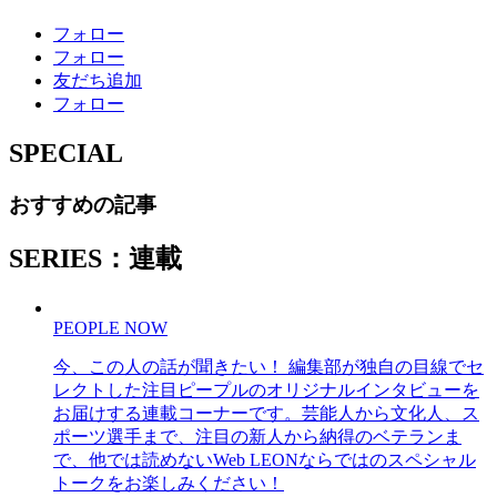
フォロー
フォロー
友だち追加
フォロー
SPECIAL
おすすめの記事
SERIES：連載
PEOPLE NOW
今、この人の話が聞きたい！ 編集部が独自の目線でセ
レクトした注目ピープルのオリジナルインタビューを
お届けする連載コーナーです。芸能人から文化人、ス
ポーツ選手まで、注目の新人から納得のベテランま
で、他では読めないWeb LEONならではのスペシャル
トークをお楽しみください！