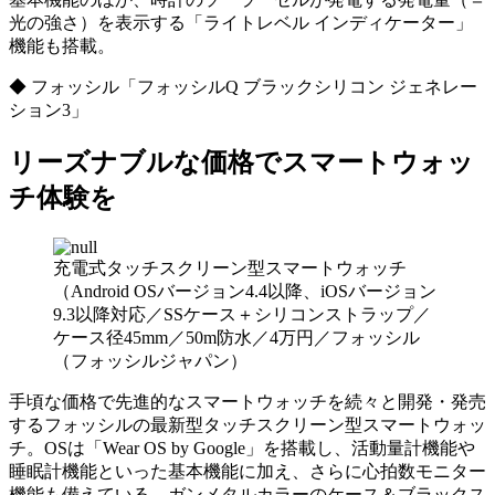
光の強さ）を表示する「ライトレベル インディケーター」
機能も搭載。
◆ フォッシル「フォッシルQ ブラックシリコン ジェネレー
ション3」
リーズナブルな価格でスマートウォッ
チ体験を
充電式タッチスクリーン型スマートウォッチ
（Android OSバージョン4.4以降、iOSバージョン
9.3以降対応／SSケース＋シリコンストラップ／
ケース径45mm／50m防水／4万円／フォッシル
（フォッシルジャパン）
手頃な価格で先進的なスマートウォッチを続々と開発・発売
するフォッシルの最新型タッチスクリーン型スマートウォッ
チ。OSは「Wear OS by Google」を搭載し、活動量計機能や
睡眠計機能といった基本機能に加え、さらに心拍数モニター
機能も備えている。ガンメタルカラーのケース＆ブラックス