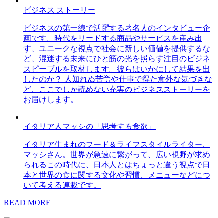
ビジネス ストーリー
ビジネスの第一線で活躍する著名人のインタビュー企
画です。時代をリードする商品やサービスを産み出
す、ユニークな視点で社会に新しい価値を提供するな
ど、混迷する未来にひと筋の光を照らす注目のビジネ
スピープルを取材します。彼らはいかにして結果を出
したのか？ 人知れぬ苦労や仕事で得た意外な気づきな
ど、ここでしか読めない充実のビジネスストーリーを
お届けします。
イタリア人マッシの「思考する食欲」
イタリア生まれのフード＆ライフスタイルライター、
マッシさん。世界が急速に繋がって、広い視野が求め
られるこの時代に、日本人とはちょっと違う視点で日
本と世界の食に関する文化や習慣、メニューなどにつ
いて考える連載です。
READ MORE