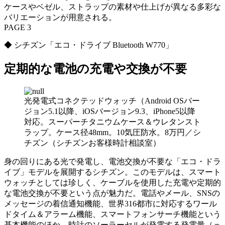
ケースやベゼル、ストラップの素材や仕上げが異なる多彩な
バリエーションが用意される。
PAGE 3
◆ シチズン「エコ・ドライブ Bluetooth W770」
定期的な電池の充電や交換が不要
光発電式コネクテッドウォッチ（Android OSバー
ジョン5.1以降、iOSバージョン9.3、iPhone5以降
対応。スーパーチタニウムケース＆ウレタンスト
ラップ。ケース径48mm。10気圧防水。8万円／シ
チズン（シチズンお客様時計相談室）
身の回りにある光で発電し、電池交換が不要な「エコ・ドラ
イブ」モデルを展開するシチズン。このモデルは、スマート
ウォッチとしては珍しく、ケーブルを使用した充電や定期的
な電池交換が不要という点が魅力だ。電話やメール、SNSの
メッセージの着信通知機能、世界316都市に対応するワール
ドタイム＆アラーム機能、スマートフォンサーチ機能という
基本機能のほか、時計のソーラーセルが発電する発電量（＝