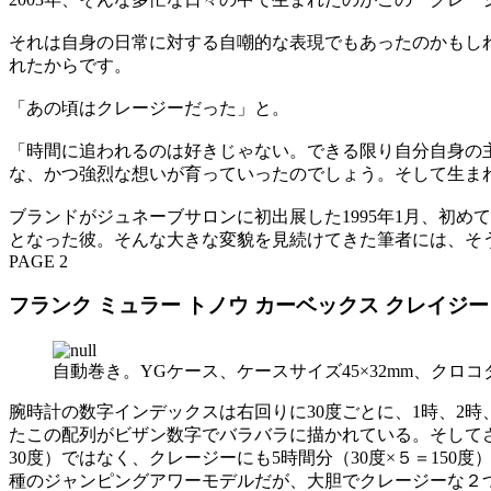
それは自身の日常に対する自嘲的な表現でもあったのかもしれ
れたからです。
「あの頃はクレージーだった」と。
「時間に追われるのは好きじゃない。できる限り自分自身の
な、かつ強烈な想いが育っていったのでしょう。そして生ま
ブランドがジュネーブサロンに初出展した1995年1月、初
となった彼。そんな大きな変貌を見続けてきた筆者には、そ
PAGE 2
フランク ミュラー トノウ カーベックス クレイジー アワ
自動巻き。YGケース、ケースサイズ45×32mm、クロ
腕時計の数字インデックスは右回りに30度ごとに、1時、2
たこの配列がビザン数字でバラバラに描かれている。そしてさ
30度）ではなく、クレージーにも5時間分（30度×５＝15
種のジャンピングアワーモデルだが、大胆でクレージーな２