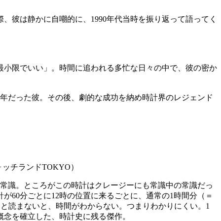
、彼は静かに自嘲的に、1990年代当時を振り返って語ってく
最小限でいい」。時間に追われる多忙な日々の中で、彼の密か
青年だった彼。その後、劇的な成功を納め時計界のレジェンド
ォッチランドTOKYO）
のが常識。ところがこの時計はクレージーにも常識中の常識だっ
60分ごとに12時の位置に来るごとに、通常の1時間分（＝
ちんと読まないと、時間がわからない。つまりわかりにくい。1
概念を確立した、時計史に残る傑作。