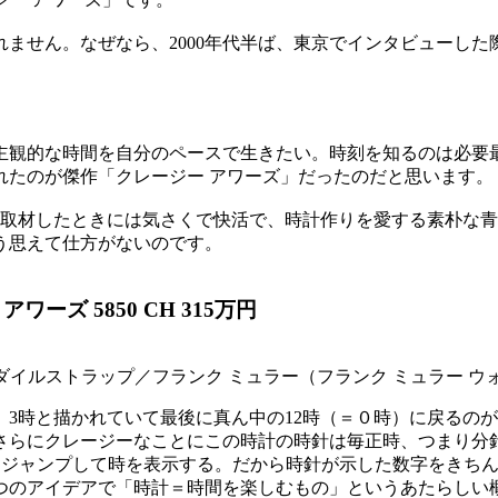
ません。なぜなら、2000年代半ば、東京でインタビューした際
主観的な時間を自分のペースで生きたい。時刻を知るのは必要
れたのが傑作「クレージー アワーズ」だったのだと思います。
めて取材したときには気さくで快活で、時計作りを愛する素朴な
う思えて仕方がないのです。
ーズ 5850 CH 315万円
コダイルストラップ／フランク ミュラー（フランク ミュラー ウ
時、3時と描かれていて最後に真ん中の12時（＝０時）に戻る
らにクレージーなことにこの時計の時針は毎正時、つまり分針が
0度）ジャンプして時を表示する。だから時針が示した数字をき
つのアイデアで「時計＝時間を楽しむもの」というあたらしい