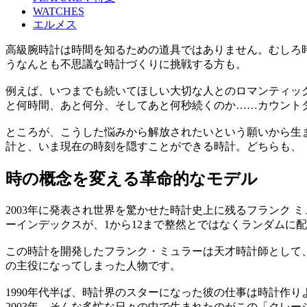
WATCHES
エルメス
高級腕時計は時間を知るための道具ではありません。むしろ
うなんとも不思議な時計づくりに挑戦する方も。
例えば、いつまでも続いてほしい大切な人とのロマンティッ
と何時間、あと何分、そしてあと何秒続くのか……カウント
ところが、こうした悩みから解放されたいという願いから生
計と、いま現在の時刻を隠すことができる時計。どちらも、
時の概念を変える革命的なモデル
2003年に発表され世界を驚かせた時計史上に残るフランク
ーインデックスが、1から12まで整然とではなくランダムに
この時計を開発したフランク・ミュラーは天才時計師として、
の主役になってしまった人物です。
1990年代半ば、時計界のスターになった彼の仕事は時計作
2003年、そんな多忙な日々の中で生まれたのがこの「クレー