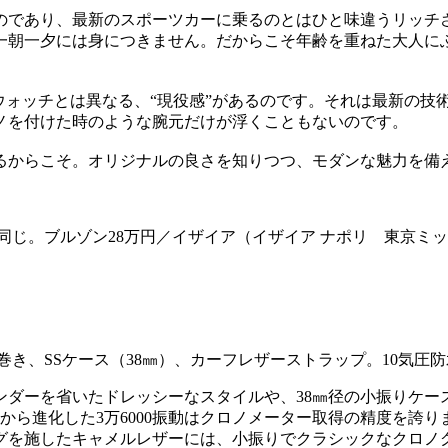
のであり、最新のスポーツカーに乗るのとはひと味違うリッチ
一朝一夕には身につきません。だからこそ年齢を重ねた大人に
ウォッチとは異なる、“現役感”があるのです。それは最新の技
ノを付けた時のような腕元だけが浮くこともないのです。
るからこそ。オリジナルの良さを知りつつ、モダンな魅力を備え
同じ。ブルゾン28万円／イザイア（イザイア ナポリ 東京ミッ
動巻き、SSケース（38㎜）、カーフレザーストラップ。10気圧
レンダーを省いたドレッシーなスタイルや、38㎜径の小振りケ
動から進化した3万6000振動はクロノメーター取得の精度を誇り
グを施したキャメルレザーには、小振りでクラシックなクロノ