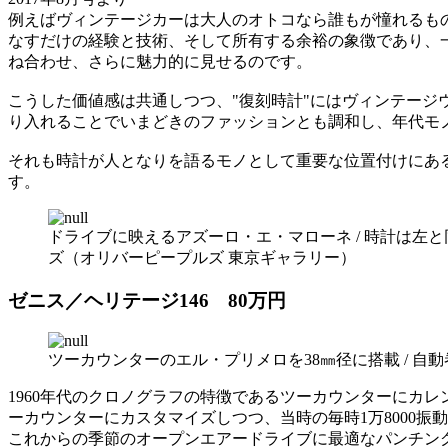
例えばヴィンテージカーは大人のオトコなら誰もが憧れるも
なすだけの経験と技術、そして所有する余裕の象徴であり、
ね合わせ、さらに魅力的に見せるのです。
こうした価値感は共通しつつ、"復刻時計"にはヴィンテージ
り入れることでいまどきのファッションとも調和し、年代モ
それも時計が人となりを語るモノとして重要な位置付けにあ
す。
ドライブに映えるアズーロ・エ・マローネ / 時計は左と
ズ（オリバーピープルズ 東京ギャラリー）
ゼニス／ヘリテージ146 80万円
ツーカウンターのエル・プリメロを38㎜径に搭載 / 自
1960年代のクロノグラフの特徴であるツーカウンターにカ
ーカウンターにカスタマイズしつつ、当時の毎時1万8000振
これからの季節のオープンエアードライブに最適なパンチン