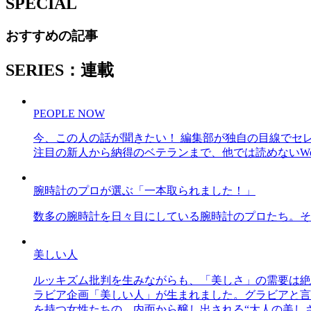
SPECIAL
おすすめの記事
SERIES：連載
PEOPLE NOW
今、この人の話が聞きたい！ 編集部が独自の目線でセ
注目の新人から納得のベテランまで、他では読めないWe
腕時計のプロが選ぶ「一本取られました！」
数多の腕時計を日々目にしている腕時計のプロたち。そ
美しい人
ルッキズム批判を生みながらも、「美しさ」の需要は絶
ラビア企画「美しい人」が生まれました。グラビアと言え
を持つ女性たちの、内面から醸し出される“大人の美し