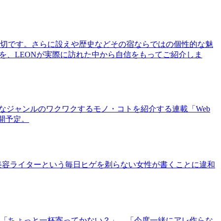
切です。さらに設えや歴史などその宿ならではの個性的な魅
を、LEONが実際に訪れた中から自信をもってご紹介しま
まなジャンルのワクワクするモノ・コトを紹介する連載「Web
公開予定。
美容ライターという毎日ヒゲを剃らない女性が書くことに違和
「ちょっと一杯寄ってかない？」、「今度一緒にアレ作らな