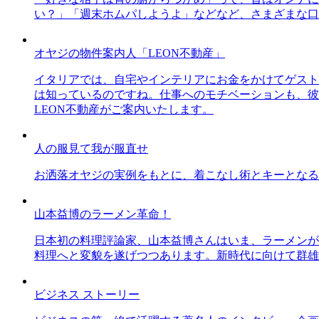
い？」「週末ホムパしようよ」などなど、さまざまな口
オヤジの物件案内人「LEON不動産」
イタリアでは、自宅やインテリアにお金をかけてゲスト
は知っているのですね。仕事へのモチベーションも、彼
LEON不動産がご案内いたします。
人の服見て我が服直せ
お洒落オヤジの実例をもとに、着こなし術とキーとなる
山本益博のラーメン革命！
日本初の料理評論家、山本益博さんはいま、ラーメンが
料理へと変貌を遂げつつあります。新時代に向けて群雄
ビジネス ストーリー