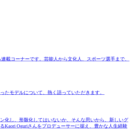
る連載コーナーです。芸能人から文化人、スポーツ選手まで、
ったモデルについて、熱く語っていただきます。
ン化し、形骸化してはいないか、そんな思いから、新しいグ
ri Oguriさんをプロデューサーに据え、豊かな人生経験