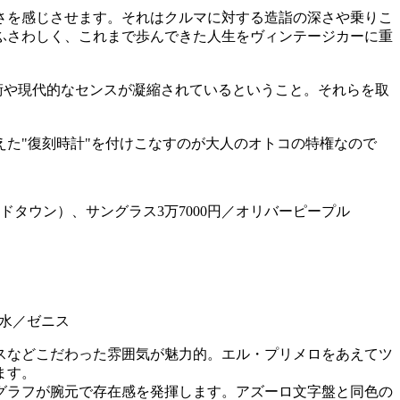
さを感じさせます。それはクルマに対する造詣の深さや乗りこ
ふさわしく、これまで歩んできた人生をヴィンテージカーに重
術や現代的なセンスが凝縮されているということ。それらを取
た"復刻時計"を付けこなすのが大人のオトコの特権なので
ドタウン）、サングラス3万7000円／オリバーピープル
防水／ゼニス
ースなどこだわった雰囲気が魅力的。エル・プリメロをあえてツ
ます。
グラフが腕元で存在感を発揮します。アズーロ文字盤と同色の