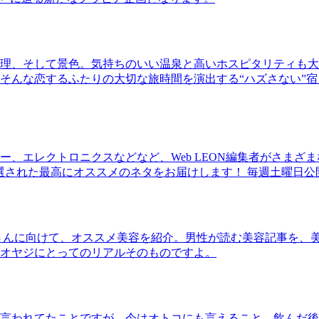
理、そして景色。気持ちのいい温泉と高いホスピタリティも大
そんな恋するふたりの大切な旅時間を演出する“ハズさない”宿
、エレクトロニクスなどなど、Web LEON編集者がさまざ
30本に厳選された最高にオススメのネタをお届けします！ 毎週土曜日
さんに向けて、オススメ美容を紹介。男性が読む美容記事を、
オヤジにとってのリアルそのものですよ。
言われてたことですが、今はオトコにも言えること。飲んだ後