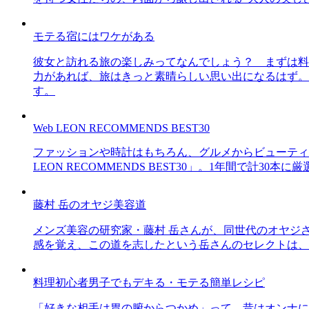
モテる宿にはワケがある
彼女と訪れる旅の楽しみってなんでしょう？ まずは料
力があれば、旅はきっと素晴らしい思い出になるはず。
す。
Web LEON RECOMMENDS BEST30
ファッションや時計はもちろん、グルメからビューティー
LEON RECOMMENDS BEST30」。1年間で計
藤村 岳のオヤジ美容道
メンズ美容の研究家・藤村 岳さんが、同世代のオヤジ
感を覚え、この道を志したという岳さんのセレクトは、
料理初心者男子でもデキる・モテる簡単レシピ
「好きな相手は胃の腑からつかめ」って、昔はオンナに