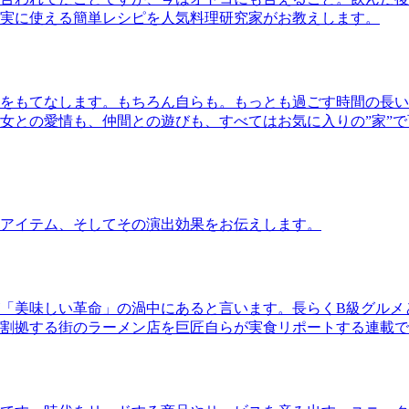
実に使える簡単レシピを人気料理研究家がお教えします。
をもてなします。もちろん自らも。もっとも過ごす時間の長い
女との愛情も、仲間との遊びも、すべてはお気に入りの”家”
アイテム、そしてその演出効果をお伝えします。
「美味しい革命」の渦中にあると言います。長らくB級グルメ
割拠する街のラーメン店を巨匠自らが実食リポートする連載で