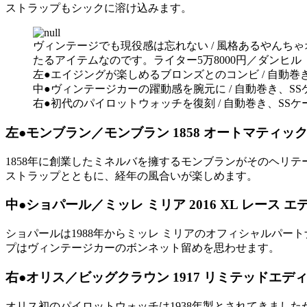
ストラップもシックに溶け込みます。
ヴィンテージでも現役感は忘れない / 風格あるやん
たるアイテムなのです。ライター5万8000円／ダンヒ
左●エイジングが楽しめるブロンズとのコンビ / 自動
中●ヴィンテージカーの躍動感を腕元に / 自動巻き、S
右●初代のパイロットウォッチを復刻 / 自動巻き、SS
左●モンブラン／モンブラン 1858 オートマティック
1858年に創業したミネルバを擁するモンブランがそのヘリ
ストラップとともに、経年の風合いが楽しめます。
中●ショパール／ミッレ ミリア 2016 XL レース 
ショパールは1988年からミッレ ミリアのオフィシャルパ
プはヴィンテージカーのボンネット留めを思わせます。
右●オリス／ビッグクラウン 1917 リミテッドエデ
オリス初のパイロットウォッチは1938年製とされてきました