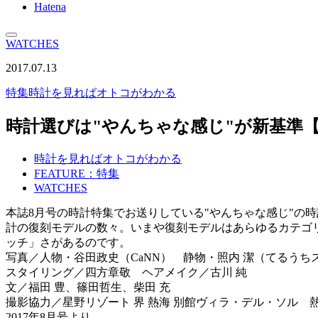
Hatena
WATCHES
2017.07.13
特集
時計を見ればオトコがわかる
時計選びは"やんちゃな感じ"が新基準
時計を見ればオトコがわかる
FEATURE：特集
WATCHES
本誌8月号の時計特集でお送りしている"やんちゃな感じ"の
計の復刻モデルの数々。いまや復刻モデルはあらゆるカテゴ
ッチ」さがあるのです。
写真／人物・谷田政史（CaNN） 静物・照内 潔（てるう
スタイリング／四方章敬 ヘアメイク／古川 純
文／福田 豊、篠田哲生、柴田 充
撮影協力／星野リゾート 界 熱海 別館ヴィラ・デル・ソル 
2017年8月号より