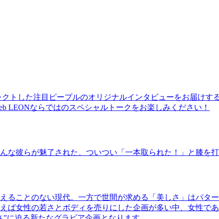
レクトした注目ピープルのオリジナルインタビューをお届けす
b LEONならではのスペシャルトークをお楽しみください！
んな彼らが魅了された、ついつい「一本取られた！」と膝を打
えることのない現代。一方で世間が求める「美しさ」はパター
ば女性の若さとボディを売りにした企画が多い中、女性であるKao
さ”に迫る新たなグラビア企画となります。