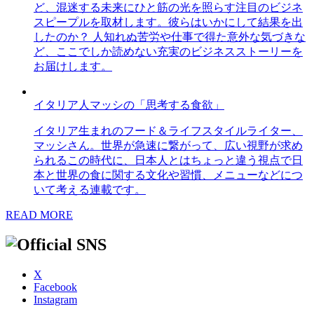
ど、混迷する未来にひと筋の光を照らす注目のビジネ
スピープルを取材します。彼らはいかにして結果を出
したのか？ 人知れぬ苦労や仕事で得た意外な気づきな
ど、ここでしか読めない充実のビジネスストーリーを
お届けします。
イタリア人マッシの「思考する食欲」
イタリア生まれのフード＆ライフスタイルライター、
マッシさん。世界が急速に繋がって、広い視野が求め
られるこの時代に、日本人とはちょっと違う視点で日
本と世界の食に関する文化や習慣、メニューなどにつ
いて考える連載です。
READ MORE
X
Facebook
Instagram