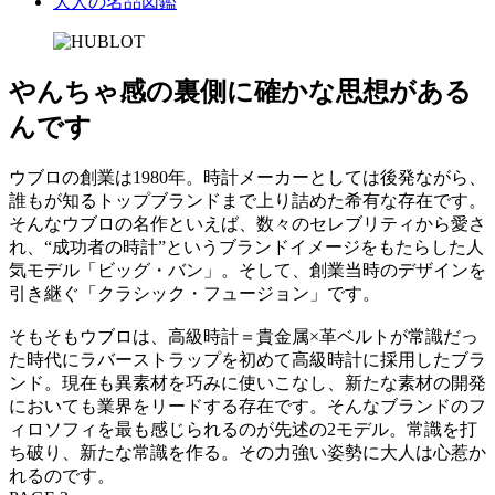
大人の名品図鑑
やんちゃ感の裏側に確かな思想がある
んです
ウブロの創業は1980年。時計メーカーとしては後発ながら、
誰もが知るトップブランドまで上り詰めた希有な存在です。
そんなウブロの名作といえば、数々のセレブリティから愛さ
れ、“成功者の時計”というブランドイメージをもたらした人
気モデル「ビッグ・バン」。そして、創業当時のデザインを
引き継ぐ「クラシック・フュージョン」です。
そもそもウブロは、高級時計＝貴金属×革ベルトが常識だっ
た時代にラバーストラップを初めて高級時計に採用したブラ
ンド。現在も異素材を巧みに使いこなし、新たな素材の開発
においても業界をリードする存在です。そんなブランドのフ
ィロソフィを最も感じられるのが先述の2モデル。常識を打
ち破り、新たな常識を作る。その力強い姿勢に大人は心惹か
れるのです。