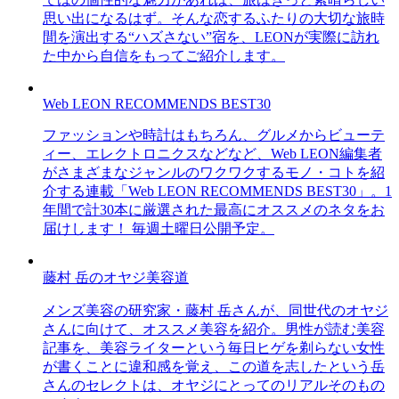
思い出になるはず。そんな恋するふたりの大切な旅時
間を演出する“ハズさない”宿を、LEONが実際に訪れ
た中から自信をもってご紹介します。
Web LEON RECOMMENDS BEST30
ファッションや時計はもちろん、グルメからビューテ
ィー、エレクトロニクスなどなど、Web LEON編集者
がさまざまなジャンルのワクワクするモノ・コトを紹
介する連載「Web LEON RECOMMENDS BEST30」。1
年間で計30本に厳選された最高にオススメのネタをお
届けします！ 毎週土曜日公開予定。
藤村 岳のオヤジ美容道
メンズ美容の研究家・藤村 岳さんが、同世代のオヤジ
さんに向けて、オススメ美容を紹介。男性が読む美容
記事を、美容ライターという毎日ヒゲを剃らない女性
が書くことに違和感を覚え、この道を志したという岳
さんのセレクトは、オヤジにとってのリアルそのもの