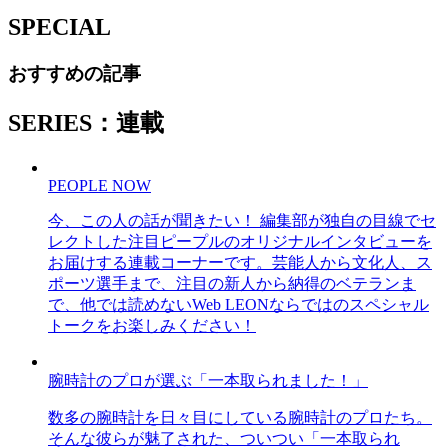
SPECIAL
おすすめの記事
SERIES：連載
PEOPLE NOW
今、この人の話が聞きたい！ 編集部が独自の目線でセ
レクトした注目ピープルのオリジナルインタビューを
お届けする連載コーナーです。芸能人から文化人、ス
ポーツ選手まで、注目の新人から納得のベテランま
で、他では読めないWeb LEONならではのスペシャル
トークをお楽しみください！
腕時計のプロが選ぶ「一本取られました！」
数多の腕時計を日々目にしている腕時計のプロたち。
そんな彼らが魅了された、ついつい「一本取られ