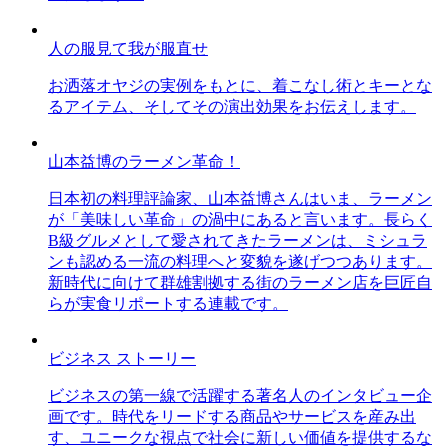
人の服見て我が服直せ
お洒落オヤジの実例をもとに、着こなし術とキーとな
るアイテム、そしてその演出効果をお伝えします。
山本益博のラーメン革命！
日本初の料理評論家、山本益博さんはいま、ラーメン
が「美味しい革命」の渦中にあると言います。長らく
B級グルメとして愛されてきたラーメンは、ミシュラ
ンも認める一流の料理へと変貌を遂げつつあります。
新時代に向けて群雄割拠する街のラーメン店を巨匠自
らが実食リポートする連載です。
ビジネス ストーリー
ビジネスの第一線で活躍する著名人のインタビュー企
画です。時代をリードする商品やサービスを産み出
す、ユニークな視点で社会に新しい価値を提供するな