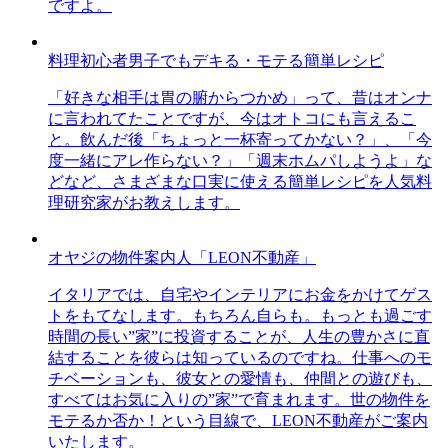
ですよ。
料理初心者男子でもデキる・モテる簡単レシピ
「好きな相手は胃の腑からつかめ」って、昔はオンナ
に言われてたことですが、今はオトコにも言えるこ
と。飲んだ後「ちょっと一杯寄ってかない？」、「今
度一緒にアレ作らない？」「週末ホムパしようよ」な
どなど、さまざまな口実に使える簡単レシピを人気料
理研究家がお教えします。
オヤジの物件案内人「LEON不動産」
イタリアでは、自宅やインテリアにお金をかけてゲス
トをもてなします。もちろん自らも。もっとも過ごす
時間の長い”家”に投資することが、人生の豊かさに直
結することを彼らは知っているのですね。仕事へのモ
チベーションも、彼女との愛情も、仲間との遊びも、
すべてはお気に入りの”家”で育まれます。世の物件を
モテるか否か！という目線で、LEON不動産がご案内
いたします。