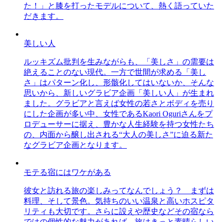
た！」と膝を打ったモデルについて、熱く語っていた
だきます。
美しい人
ルッキズム批判を生みながらも、「美しさ」の需要は
絶えることのない現代。一方で世間が求める「美し
さ」はパターン化し、形骸化してはいないか、そんな
思いから、新しいグラビア企画「美しい人」が生まれ
ました。グラビアと言えば女性の若さとボディを売り
にした企画が多い中、女性であるKaori Oguriさんをプ
ロデューサーに据え、豊かな人生経験を持つ女性たち
の、内面から醸し出される“大人の美しさ”に迫る新た
なグラビア企画となります。
モテる宿にはワケがある
彼女と訪れる旅の楽しみってなんでしょう？ まずは
料理、そして景色。気持ちのいい温泉と高いホスピタ
リティも大切です。さらに設えや歴史などその宿なら
ではの個性的な魅力があれば、旅はきっと素晴らしい