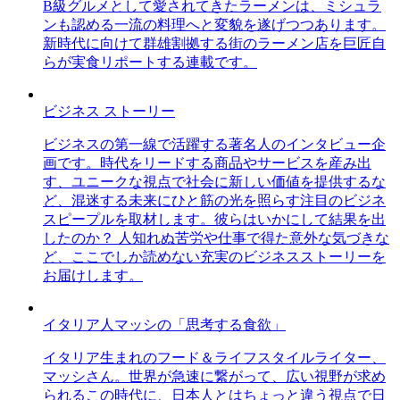
B級グルメとして愛されてきたラーメンは、ミシュラ
ンも認める一流の料理へと変貌を遂げつつあります。
新時代に向けて群雄割拠する街のラーメン店を巨匠自
らが実食リポートする連載です。
ビジネス ストーリー
ビジネスの第一線で活躍する著名人のインタビュー企
画です。時代をリードする商品やサービスを産み出
す、ユニークな視点で社会に新しい価値を提供するな
ど、混迷する未来にひと筋の光を照らす注目のビジネ
スピープルを取材します。彼らはいかにして結果を出
したのか？ 人知れぬ苦労や仕事で得た意外な気づきな
ど、ここでしか読めない充実のビジネスストーリーを
お届けします。
イタリア人マッシの「思考する食欲」
イタリア生まれのフード＆ライフスタイルライター、
マッシさん。世界が急速に繋がって、広い視野が求め
られるこの時代に、日本人とはちょっと違う視点で日