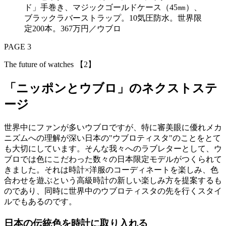
ド」手巻き、マジックゴールドケース（45㎜）、
ブラックラバーストラップ。10気圧防水。世界限
定200本。367万円／ウブロ
PAGE 3
The future of watches 【2】
「ニッポンとウブロ」のネクストステ
ージ
世界中にファンが多いウブロですが、特に審美眼に優れメカ
ニズムへの理解が深い日本の"ウブロティスタ"のことをとて
も大切にしています。そんな我々へのラブレターとして、ウ
ブロでは色にこだわった数々の日本限定モデルがつくられて
きました。それは時計×洋服のコーディネートを楽しみ、色
合わせを遊ぶという高級時計の新しい楽しみ方を提案するも
のであり、同時に世界中のウブロティスタの先を行くスタイ
ルでもあるのです。
日本の伝統色を時計に取り入れる