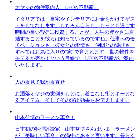
オヤジの物件案内人「LEON不動産」
イタリアでは、自宅やインテリアにお金をかけてゲス
トをもてなします。もちろん自らも。もっとも過ごす
時間の長い”家”に投資することが、人生の豊かさに直
結することを彼らは知っているのですね。仕事へのモ
チベーションも、彼女との愛情も、仲間との遊びも、
すべてはお気に入りの”家”で育まれます。世の物件を
モテるか否か！という目線で、LEON不動産がご案内
いたします。
人の服見て我が服直せ
お洒落オヤジの実例をもとに、着こなし術とキーとな
るアイテム、そしてその演出効果をお伝えします。
山本益博のラーメン革命！
日本初の料理評論家、山本益博さんはいま、ラーメン
が「美味しい革命」の渦中にあると言います。長らく