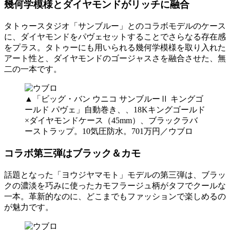
幾何学模様とダイヤモンドがリッチに融合
タトゥースタジオ「サンブルー」とのコラボモデルのケース
に、ダイヤモンドをパヴェセットすることでさらなる存在感
をプラス。タトゥーにも用いられる幾何学模様を取り入れた
アート性と、ダイヤモンドのゴージャスさを融合させた、無
二の一本です。
▲「ビッグ・バン ウニコ サンブルーⅡ キングゴ
ールド パヴェ」自動巻き、、18Kキングゴールド
×ダイヤモンドケース（45mm）、ブラックラバ
ーストラップ。10気圧防水。701万円／ウブロ
コラボ第三弾はブラック＆カモ
話題となった「ヨウジヤマモト」モデルの第三弾は、ブラッ
クの濃淡を巧みに使ったカモフラージュ柄がタフでクールな
一本。革新的なのに、どこまでもファッションで楽しめるの
が魅力です。