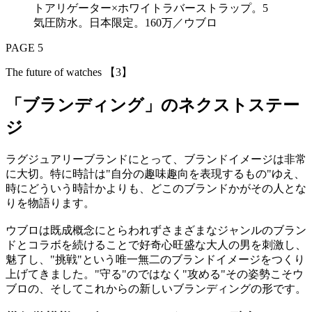
トアリゲーター×ホワイトラバーストラップ。5
気圧防水。日本限定。160万／ウブロ
PAGE 5
The future of watches 【3】
「ブランディング」のネクストステー
ジ
ラグジュアリーブランドにとって、ブランドイメージは非常
に大切。特に時計は"自分の趣味趣向を表現するもの"ゆえ、
時にどういう時計かよりも、どこのブランドかがその人とな
りを物語ります。
ウブロは既成概念にとらわれずさまざまなジャンルのブラン
ドとコラボを続けることで好奇心旺盛な大人の男を刺激し、
魅了し、"挑戦"という唯一無二のブランドイメージをつくり
上げてきました。"守る"のではなく"攻める"その姿勢こそウ
ブロの、そしてこれからの新しいブランディングの形です。