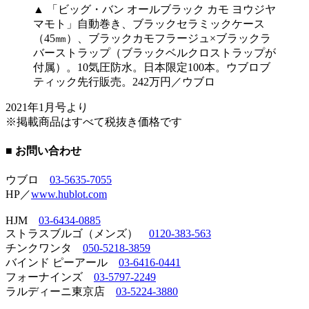
▲ 「ビッグ・バン オールブラック カモ ヨウジヤ
マモト」自動巻き、ブラックセラミックケース
（45㎜）、ブラックカモフラージュ×ブラックラ
バーストラップ（ブラックベルクロストラップが
付属）。10気圧防水。日本限定100本。ウブロブ
ティック先行販売。242万円／ウブロ
2021年1月号より
※掲載商品はすべて税抜き価格です
■ お問い合わせ
ウブロ
03-5635-7055
HP／
www.hublot.com
HJM
03-6434-0885
ストラスブルゴ（メンズ）
0120-383-563
チンクワンタ
050-5218-3859
バインド ピーアール
03-6416-0441
フォーナインズ
03-5797-2249
ラルディーニ東京店
03-5224-3880