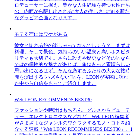
ロデューサーに据え、豊かな人生経験を持つ女性たち
の、内面から醸し出される“大人の美しさ”に迫る新た
なグラビア企画となります。
モテる宿にはワケがある
彼女と訪れる旅の楽しみってなんでしょう？ まずは
料理、そして景色。気持ちのいい温泉と高いホスピタ
リティも大切です。さらに設えや歴史などその宿なら
ではの個性的な魅力があれば、旅はきっと素晴らしい
思い出になるはず。そんな恋するふたりの大切な旅時
間を演出する“ハズさない”宿を、LEONが実際に訪れ
た中から自信をもってご紹介します。
Web LEON RECOMMENDS BEST30
ファッションや時計はもちろん、グルメからビューテ
ィー、エレクトロニクスなどなど、Web LEON編集者
がさまざまなジャンルのワクワクするモノ・コトを紹
介する連載「Web LEON RECOMMENDS BEST30」。1