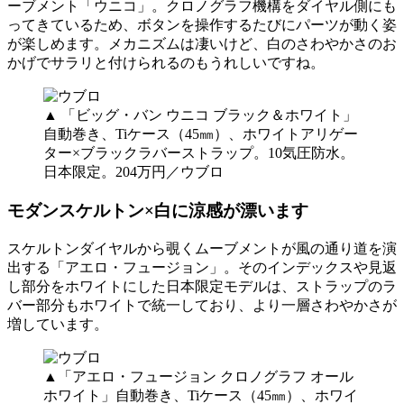
ーブメント「ウニコ」。クロノグラフ機構をダイヤル側にも
ってきているため、ボタンを操作するたびにパーツが動く姿
が楽しめます。メカニズムは凄いけど、白のさわやかさのお
かげでサラリと付けられるのもうれしいですね。
▲ 「ビッグ・バン ウニコ ブラック＆ホワイト」
自動巻き、Tiケース（45㎜）、ホワイトアリゲー
ター×ブラックラバーストラップ。10気圧防水。
日本限定。204万円／ウブロ
モダンスケルトン×白に涼感が漂います
スケルトンダイヤルから覗くムーブメントが風の通り道を演
出する「アエロ・フュージョン」。そのインデックスや見返
し部分をホワイトにした日本限定モデルは、ストラップのラ
バー部分もホワイトで統一しており、より一層さわやかさが
増しています。
▲「アエロ・フュージョン クロノグラフ オール
ホワイト」自動巻き、Tiケース（45㎜）、ホワイ