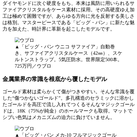
ダイヤモンドに次ぐ硬度をもち、本来は風防に用いられるサ
ファイアクリスタルをケース素材に採用。その高硬度ゆえ加
工は極めて困難ですが、あらゆる方向に光を反射する美しさ
は格別。マスターピースである「ビッグ・バン」に新たな魅
力を加えた、時計界に革新を起こしたモデルです。
▲「ビッグ・バン ウニコ サファイア」自動巻
き、サファイアクリスタルケース（42㎜）、スケ
ルトンストラップ。5気圧防水。世界限定500本。
725万円／ウブロ
金属業界の常識を根底から覆したモデル
ゴールド素材は柔らかくて傷がつきやすい。そんな常識を覆
した“傷つかないゴールド”。多孔構造のセラミックに溶かし
たゴールドを高圧で流し入れてつくるそんなマジックゴール
ドは、18K（75%が純金）のホールマークも取得。マットで
シブい色気はメカニズムの迫力に負けていません。
▲「ビッグ・バン メカ-10 フルマジックゴール