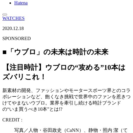
Hatena
WATCHES
2020.12.18
SPONSORED
■「ウブロ」の未来は時計の未来
【注目時計】ウブロの“攻める”10本は
ズバリこれ！
新素材の開発、ファッションやモータースポーツ界とのコラ
ボレーションなど、飽くなき挑戦で世界中のファンを惹きつ
けてやまないウブロ。業界を牽引し続ける時計ブランド
の“いま買うべき10本”とは!?
CREDIT :
写真／人物・谷田政史（CaNN）、静物・照内 潔（て