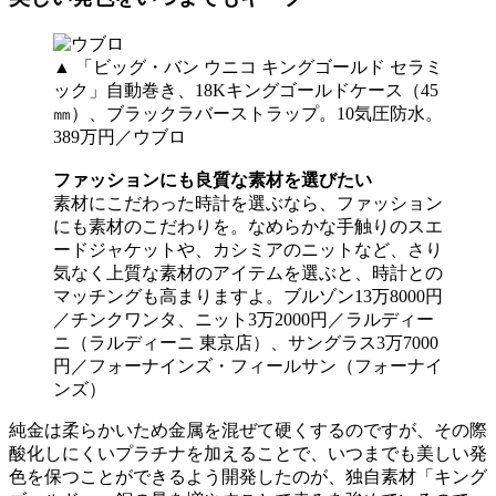
▲
「ビッグ・バン ウニコ キングゴールド セラミ
ック」自動巻き、18Kキングゴールドケース（45
㎜）、ブラックラバーストラップ。10気圧防水。
389万円／ウブロ
ファッションにも良質な素材を選びたい
素材にこだわった時計を選ぶなら、ファッション
にも素材のこだわりを。なめらかな手触りのスエ
ードジャケットや、カシミアのニットなど、さり
気なく上質な素材のアイテムを選ぶと、時計との
マッチングも高まりますよ。ブルゾン13万8000円
／チンクワンタ、ニット3万2000円／ラルディー
ニ（ラルディーニ 東京店）、サングラス3万7000
円／フォーナインズ・フィールサン（フォーナイ
ンズ）
純金は柔らかいため金属を混ぜて硬くするのですが、その際
酸化しにくいプラチナを加えることで、いつまでも美しい発
色を保つことができるよう開発したのが、独自素材「キング