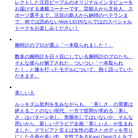
レクトした注目ピープルのオリジナルインタビューを
お届けする連載コーナーです。芸能人から文化人、ス
ポーツ選手まで、注目の新人から納得のベテランま
で、他では読めないWeb LEONならではのスペシャル
トークをお楽しみください！
腕時計のプロが選ぶ「一本取られました！」
数多の腕時計を日々目にしている腕時計のプロたち。
そんな彼らが魅了された、ついつい「一本取られ
た！」と膝を打ったモデルについて、熱く語っていた
だきます。
美しい人
ルッキズム批判を生みながらも、「美しさ」の需要は
絶えることのない現代。一方で世間が求める「美し
さ」はパターン化し、形骸化してはいないか、そんな
思いから、新しいグラビア企画「美しい人」が生まれ
ました。グラビアと言えば女性の若さとボディを売り
にした企画が多い中、女性であるKaori Oguriさんをプ