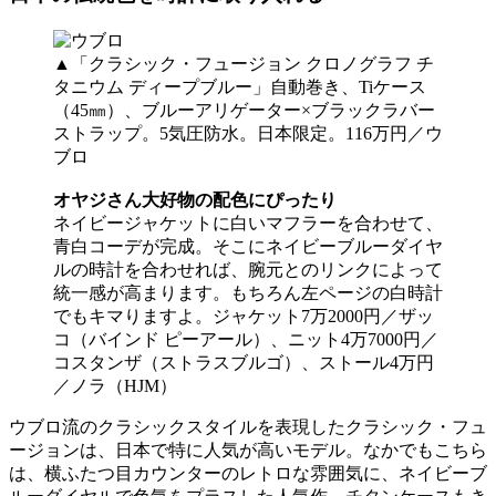
▲
「クラシック・フュージョン クロノグラフ チ
タニウム ディープブルー」自動巻き、Tiケース
（45㎜）、ブルーアリゲーター×ブラックラバー
ストラップ。5気圧防水。日本限定。116万円／ウ
ブロ
オヤジさん大好物の配色にぴったり
ネイビージャケットに白いマフラーを合わせて、
青白コーデが完成。そこにネイビーブルーダイヤ
ルの時計を合わせれば、腕元とのリンクによって
統一感が高まります。もちろん左ページの白時計
でもキマりますよ。ジャケット7万2000円／ザッ
コ（バインド ピーアール）、ニット4万7000円／
コスタンザ（ストラスブルゴ）、ストール4万円
／ノラ（HJM）
ウブロ流のクラシックスタイルを表現したクラシック・フュ
ージョンは、日本で特に人気が高いモデル。なかでもこちら
は、横ふたつ目カウンターのレトロな雰囲気に、ネイビーブ