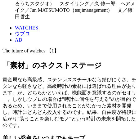
るうちスタジオ） スタイリング／久 修一郎 ヘアメ
イク／Jun MATSUMOTO（tsujimanagement） 文／篠
田哲生
WATCHES
ウブロ
AD
The future of watches 【1】
「素材」のネクストステージ
貴金属なら高級感、ステンレススチールなら錆びにくさ、チ
タンなら軽さなど、高級時計の素材には選ばれる理由があり
ます。が、どちらかといえば、機能面を意識するのがセオリ
ー。しかしウブロの場合は"時計に個性を与える"のが目的で
あるため、いままで使用されることがなかった素材を開発
し、時計にどんどん投入するのです。結果、自由度が格段に
広がり“装うことを楽しむモノ”という時計の未来を開拓した
のです。
美しい発色をいつまでもキープ