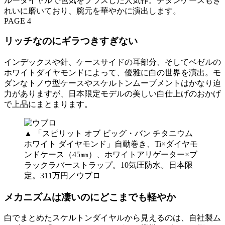
ルーダイヤルで色気をプラスした人気作。チタンケースもき
れいに磨いており、腕元を華やかに演出します。
PAGE 4
リッチなのにギラつきすぎない
インデックスや針、ケースサイドの耳部分、そしてベゼルの
ホワイトダイヤモンドによって、優雅に白の世界を演出。モ
ダンなトノウ型ケースやスケルトンムーブメントはかなり迫
力がありますが、日本限定モデルの美しい白仕上げのおかげ
で上品にまとまります。
▲ 「スピリット オブ ビッグ・バン チタニウム
ホワイト ダイヤモンド」自動巻き、Ti×ダイヤモ
ンドケース（45㎜）、ホワイトアリゲーター×ブ
ラックラバーストラップ。10気圧防水。日本限
定。311万円／ウブロ
メカニズムは凄いのにどこまでも軽やか
白でまとめたスケルトンダイヤルから見えるのは、自社製ム