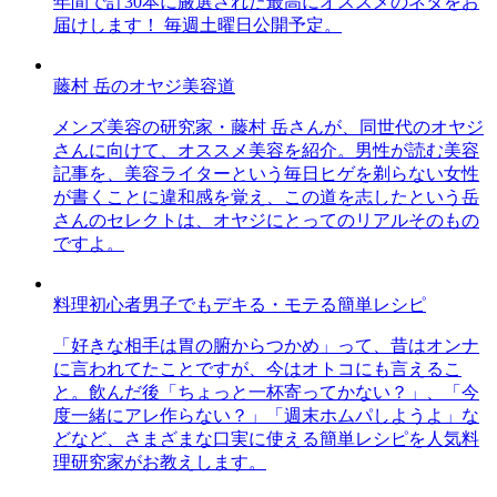
年間で計30本に厳選された最高にオススメのネタをお
届けします！ 毎週土曜日公開予定。
藤村 岳のオヤジ美容道
メンズ美容の研究家・藤村 岳さんが、同世代のオヤジ
さんに向けて、オススメ美容を紹介。男性が読む美容
記事を、美容ライターという毎日ヒゲを剃らない女性
が書くことに違和感を覚え、この道を志したという岳
さんのセレクトは、オヤジにとってのリアルそのもの
ですよ。
料理初心者男子でもデキる・モテる簡単レシピ
「好きな相手は胃の腑からつかめ」って、昔はオンナ
に言われてたことですが、今はオトコにも言えるこ
と。飲んだ後「ちょっと一杯寄ってかない？」、「今
度一緒にアレ作らない？」「週末ホムパしようよ」な
どなど、さまざまな口実に使える簡単レシピを人気料
理研究家がお教えします。