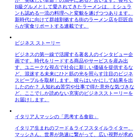
が「美味しい革命」の渦中にあると言います。長らく
B級グルメとして愛されてきたラーメンは、ミシュラ
ンも認める一流の料理へと変貌を遂げつつあります。
新時代に向けて群雄割拠する街のラーメン店を巨匠自
らが実食リポートする連載です。
ビジネス ストーリー
ビジネスの第一線で活躍する著名人のインタビュー企
画です。時代をリードする商品やサービスを産み出
す、ユニークな視点で社会に新しい価値を提供するな
ど、混迷する未来にひと筋の光を照らす注目のビジネ
スピープルを取材します。彼らはいかにして結果を出
したのか？ 人知れぬ苦労や仕事で得た意外な気づきな
ど、ここでしか読めない充実のビジネスストーリーを
お届けします。
イタリア人マッシの「思考する食欲」
イタリア生まれのフード＆ライフスタイルライター、
マッシさん。世界が急速に繋がって、広い視野が求め