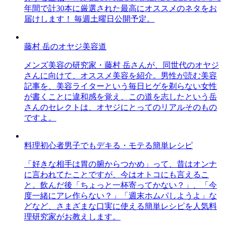
年間で計30本に厳選された最高にオススメのネタをお
届けします！ 毎週土曜日公開予定。
藤村 岳のオヤジ美容道
メンズ美容の研究家・藤村 岳さんが、同世代のオヤジ
さんに向けて、オススメ美容を紹介。男性が読む美容
記事を、美容ライターという毎日ヒゲを剃らない女性
が書くことに違和感を覚え、この道を志したという岳
さんのセレクトは、オヤジにとってのリアルそのもの
ですよ。
料理初心者男子でもデキる・モテる簡単レシピ
「好きな相手は胃の腑からつかめ」って、昔はオンナ
に言われてたことですが、今はオトコにも言えるこ
と。飲んだ後「ちょっと一杯寄ってかない？」、「今
度一緒にアレ作らない？」「週末ホムパしようよ」な
どなど、さまざまな口実に使える簡単レシピを人気料
理研究家がお教えします。