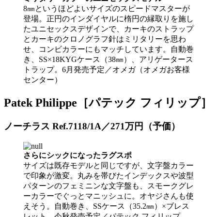
8㎜というほどよいサイズのスピードマスターが
登場。正円のインダイヤルに楕円の縁取りを施し
たユニセックスデザインで、カーキのストラップ
とカーキのクロノグラフ針はミリタリーを思わ
せ、コンビカラーにもマッチしています。自動巻
き、SS×18KYGケース（38㎜）、アリゲータース
トラップ。6月発売予定／オメガ（オメガお客様
センター）
Patek Philippe［パテック フィリップ］
ノーチラス Ref.7118/1A／271万円（予価）
さらにシックになったラグスポ
サイズは既存モデルと同じですが、文字盤カラー
で印象が激変。丸みを帯びたインデックスや波型
パターンのフェミニンな文字盤も、スモークグレ
ーカラーでぐっとマニッシュに。オヤジさんも使
えそう。自動巻き、SSケース（35.2㎜）×ブレス
レット。今秋発売予定／パテック フィリップ