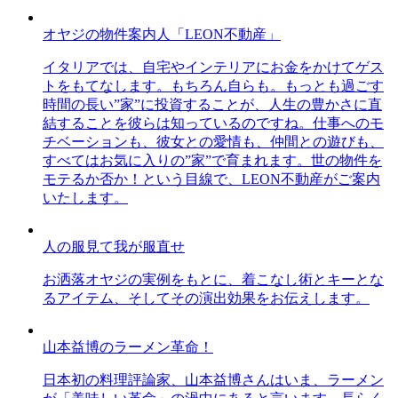
オヤジの物件案内人「LEON不動産」
イタリアでは、自宅やインテリアにお金をかけてゲス
トをもてなします。もちろん自らも。もっとも過ごす
時間の長い”家”に投資することが、人生の豊かさに直
結することを彼らは知っているのですね。仕事へのモ
チベーションも、彼女との愛情も、仲間との遊びも、
すべてはお気に入りの”家”で育まれます。世の物件を
モテるか否か！という目線で、LEON不動産がご案内
いたします。
人の服見て我が服直せ
お洒落オヤジの実例をもとに、着こなし術とキーとな
るアイテム、そしてその演出効果をお伝えします。
山本益博のラーメン革命！
日本初の料理評論家、山本益博さんはいま、ラーメン