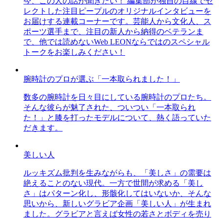
今、この人の話が聞きたい！ 編集部が独自の目線でセ
レクトした注目ピープルのオリジナルインタビューを
お届けする連載コーナーです。芸能人から文化人、ス
ポーツ選手まで、注目の新人から納得のベテランま
で、他では読めないWeb LEONならではのスペシャル
トークをお楽しみください！
腕時計のプロが選ぶ「一本取られました！」
数多の腕時計を日々目にしている腕時計のプロたち。
そんな彼らが魅了された、ついつい「一本取られ
た！」と膝を打ったモデルについて、熱く語っていた
だきます。
美しい人
ルッキズム批判を生みながらも、「美しさ」の需要は
絶えることのない現代。一方で世間が求める「美し
さ」はパターン化し、形骸化してはいないか、そんな
思いから、新しいグラビア企画「美しい人」が生まれ
ました。グラビアと言えば女性の若さとボディを売り