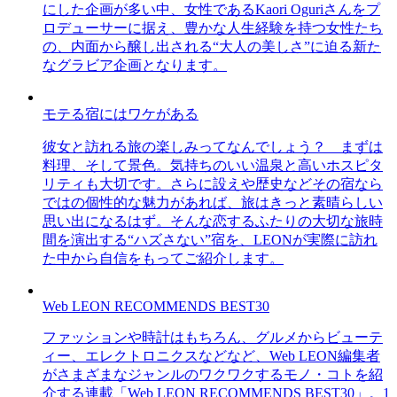
にした企画が多い中、女性であるKaori Oguriさんをプ
ロデューサーに据え、豊かな人生経験を持つ女性たち
の、内面から醸し出される“大人の美しさ”に迫る新た
なグラビア企画となります。
モテる宿にはワケがある
彼女と訪れる旅の楽しみってなんでしょう？ まずは
料理、そして景色。気持ちのいい温泉と高いホスピタ
リティも大切です。さらに設えや歴史などその宿なら
ではの個性的な魅力があれば、旅はきっと素晴らしい
思い出になるはず。そんな恋するふたりの大切な旅時
間を演出する“ハズさない”宿を、LEONが実際に訪れ
た中から自信をもってご紹介します。
Web LEON RECOMMENDS BEST30
ファッションや時計はもちろん、グルメからビューテ
ィー、エレクトロニクスなどなど、Web LEON編集者
がさまざまなジャンルのワクワクするモノ・コトを紹
介する連載「Web LEON RECOMMENDS BEST30」。1