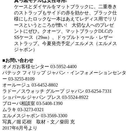
真っ黒モデルは女性専用!
ケースとダイヤルをマットブラックに、二重巻き
のストラップもサイドの赤を効かせ、ブラック仕
様にしたロックな一本はあえてレディス用でリリ
ースというところが憎い! 大切な人へのプレゼ
ントにぜひ。クオーツ、マットブラックDLCの
SSケース（29㎜）、ドゥブルトゥール・レザー
ストラップ。今夏発売予定／エルメス（エルメス
ジャポン）
■お問い合わせ
オメガお客様センター 03-5952-4400
パテック フィリップ ジャパン・インフォメーションセンタ
ー 03-3255-8109
オールージュ 03-6452-8802
ラドー／スウォッチ グループ ジャパン 03-6254-7331
ショパール ジャパン プレス 03-5524-8922
ブローバ相談室 03-5408-1390
ムラキ 03-3273-0321
エルメスジャポン 03-3569-3300
写真／堀 応樹 取材・文／柴田 充
2017年6月号より