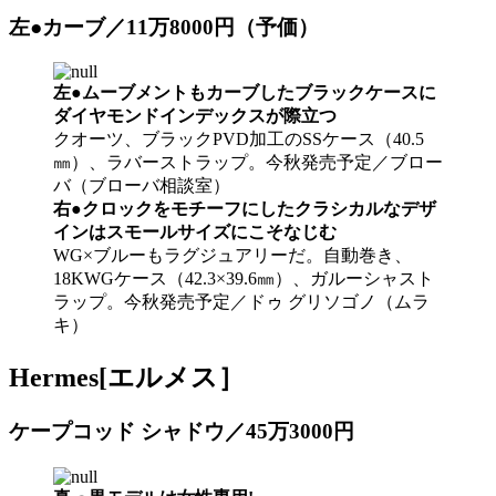
左●カーブ／11万8000円（予価）
左●ムーブメントもカーブしたブラックケースに
ダイヤモンドインデックスが際立つ
クオーツ、ブラックPVD加工のSSケース（40.5
㎜）、ラバーストラップ。今秋発売予定／ブロー
バ（ブローバ相談室）
右●クロックをモチーフにしたクラシカルなデザ
インはスモールサイズにこそなじむ
WG×ブルーもラグジュアリーだ。自動巻き、
18KWGケース（42.3×39.6㎜）、ガルーシャスト
ラップ。今秋発売予定／ドゥ グリソゴノ（ムラ
キ）
Hermes[エルメス］
ケープコッド シャドウ／45万3000円