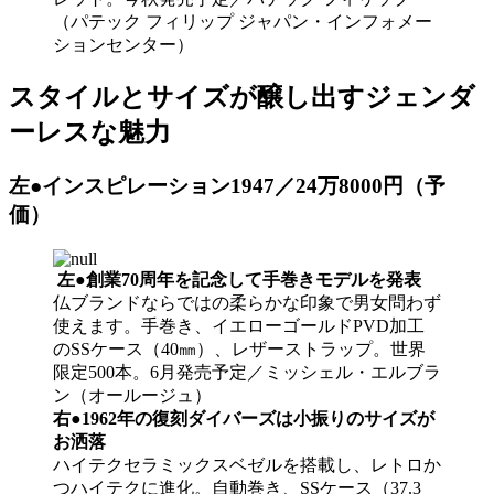
（パテック フィリップ ジャパン・インフォメー
ションセンター）
スタイルとサイズが醸し出すジェンダ
ーレスな魅力
左●インスピレーション1947／24万8000円（予
価）
左●創業70周年を記念して手巻きモデルを発表
仏ブランドならではの柔らかな印象で男女問わず
使えます。手巻き、イエローゴールドPVD加工
のSSケース（40㎜）、レザーストラップ。世界
限定500本。6月発売予定／ミッシェル・エルブラ
ン（オールージュ）
右●1962年の復刻ダイバーズは小振りのサイズが
お洒落
ハイテクセラミックスベゼルを搭載し、レトロか
つハイテクに進化。自動巻き、SSケース（37.3