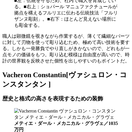
■左：伝統を守るため、社内で職人を育成してい
る。■右上：ショパール マニュファクチュールが
拠点を構えるフルリエに伝わる伝統技法「フルリ
ザンヌ彫刻」。■右下：ほとんど見えない場所に
も彫金する。
職人は顕微鏡を覗きながら作業するが、薄くて繊細なパーツ
に対して刃物を使って彫り込むため、極めて高い技術を要す
る。しかも一発勝負でやり直しがきかないので、どれもが一
点モノの価値をもつ。彫り込む模様は自由度が高いので、時
計の世界観を反映させた個性を出しやすいのもポイントだ。
Vacheron Constantin[ヴァシュロン・コ
ンスタンタン ]
歴史と格式の高さを表現するための装飾
メティエ・ダール・メカニカル・グラヴェ／1035
万円