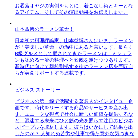
お洒落オヤジの実例をもとに、着こなし術とキーとな
るアイテム、そしてその演出効果をお伝えします。
山本益博のラーメン革命！
日本初の料理評論家、山本益博さんはいま、ラーメン
が「美味しい革命」の渦中にあると言います。長らく
B級グルメとして愛されてきたラーメンは、ミシュラ
ンも認める一流の料理へと変貌を遂げつつあります。
新時代に向けて群雄割拠する街のラーメン店を巨匠自
らが実食リポートする連載です。
ビジネス ストーリー
ビジネスの第一線で活躍する著名人のインタビュー企
画です。時代をリードする商品やサービスを産み出
す、ユニークな視点で社会に新しい価値を提供するな
ど、混迷する未来にひと筋の光を照らす注目のビジネ
スピープルを取材します。彼らはいかにして結果を出
したのか？ 人知れぬ苦労や仕事で得た意外な気づきな