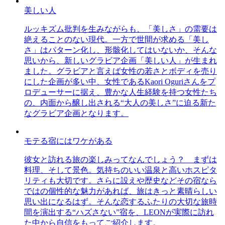
美しい人
ルッキズム批判を生みながらも、「美しさ」の需要は
絶えることのない現代。一方で世間が求める「美し
さ」はパターン化し、形骸化してはいないか、そんな
思いから、新しいグラビア企画「美しい人」が生まれ
ました。グラビアと言えば女性の若さとボディを売り
にした企画が多い中、女性であるKaori Oguriさんをプ
ロデューサーに据え、豊かな人生経験を持つ女性たち
の、内面から醸し出される“大人の美しさ”に迫る新た
なグラビア企画となります。
モテる宿にはワケがある
彼女と訪れる旅の楽しみってなんでしょう？ まずは
料理、そして景色。気持ちのいい温泉と高いホスピタ
リティも大切です。さらに設えや歴史などその宿なら
ではの個性的な魅力があれば、旅はきっと素晴らしい
思い出になるはず。そんな恋するふたりの大切な旅時
間を演出する“ハズさない”宿を、LEONが実際に訪れ
た中から自信をもってご紹介します。