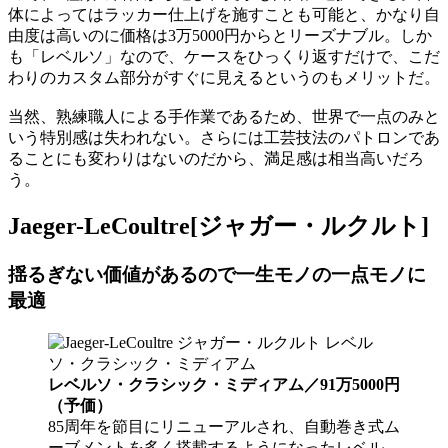
体によってはラッカー仕上げを施すことも可能と、かなり自
由度は高いのに価格は3万5000円からとリーズナブル。しか
も「レベルソ」なので、ケースをひっくり返すだけで、こだ
わりのカスタム部分がすぐに見えるというのもメリットだ。
当然、熟練職人による手作業であるため、世界で一点のみと
いう特別感は失われない。さらには工芸技法のパトロンであ
ることにも変わりはないのだから、満足感は相当高いだろ
う。
Jaeger-LeCoultre[ジャガー・ルクルト]
揺るぎない価値があるので一生モノの一点モノに
最適
レベルソ・クラシック・ミディアム／91万5000円
（予価）
85周年を節目にリニューアルされ、自動巻き式ム
ーブメントを多く搭載するようになったレベル