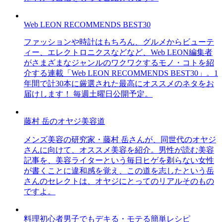
Web LEON RECOMMENDS BEST30
ファッションや時計はもちろん、グルメからビューテ
ィー、エレクトロニクスなどなど、Web LEON編集者
がさまざまなジャンルのワクワクするモノ・コトを紹
介する連載「Web LEON RECOMMENDS BEST30」。1
年間で計30本に厳選された最高にオススメのネタをお
届けします！ 毎週土曜日公開予定。
藤村 岳のオヤジ美容道
メンズ美容の研究家・藤村 岳さんが、同世代のオヤジ
さんに向けて、オススメ美容を紹介。男性が読む美容
記事を、美容ライターという毎日ヒゲを剃らない女性
が書くことに違和感を覚え、この道を志したという岳
さんのセレクトは、オヤジにとってのリアルそのもの
ですよ。
料理初心者男子でもデキる・モテる簡単レシピ