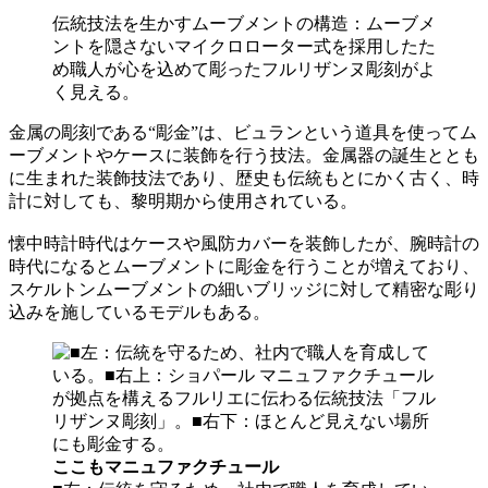
伝統技法を生かすムーブメントの構造：ムーブメ
ントを隠さないマイクロローター式を採用したた
め職人が心を込めて彫ったフルリザンヌ彫刻がよ
く見える。
金属の彫刻である“彫金”は、ビュランという道具を使ってム
ーブメントやケースに装飾を行う技法。金属器の誕生ととも
に生まれた装飾技法であり、歴史も伝統もとにかく古く、時
計に対しても、黎明期から使用されている。
懐中時計時代はケースや風防カバーを装飾したが、腕時計の
時代になるとムーブメントに彫金を行うことが増えており、
スケルトンムーブメントの細いブリッジに対して精密な彫り
込みを施しているモデルもある。
ここもマニュファクチュール