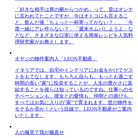
「好きな相手は胃の腑からつかめ」って、昔はオンナ
に言われてたことですが、今はオトコにも言えるこ
と。飲んだ後「ちょっと一杯寄ってかない？」、「今
度一緒にアレ作らない？」「週末ホムパしようよ」な
どなど、さまざまな口実に使える簡単レシピを人気料
理研究家がお教えします。
オヤジの物件案内人「LEON不動産」
イタリアでは、自宅やインテリアにお金をかけてゲス
トをもてなします。もちろん自らも。もっとも過ごす
時間の長い”家”に投資することが、人生の豊かさに直
結することを彼らは知っているのですね。仕事へのモ
チベーションも、彼女との愛情も、仲間との遊びも、
すべてはお気に入りの”家”で育まれます。世の物件を
モテるか否か！という目線で、LEON不動産がご案内
いたします。
人の服見て我が服直せ