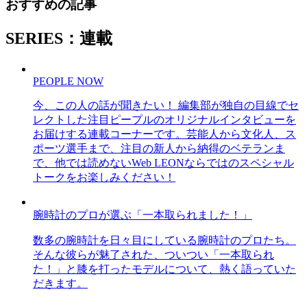
おすすめの記事
SERIES：連載
PEOPLE NOW
今、この人の話が聞きたい！ 編集部が独自の目線でセ
レクトした注目ピープルのオリジナルインタビューを
お届けする連載コーナーです。芸能人から文化人、ス
ポーツ選手まで、注目の新人から納得のベテランま
で、他では読めないWeb LEONならではのスペシャル
トークをお楽しみください！
腕時計のプロが選ぶ「一本取られました！」
数多の腕時計を日々目にしている腕時計のプロたち。
そんな彼らが魅了された、ついつい「一本取られ
た！」と膝を打ったモデルについて、熱く語っていた
だきます。