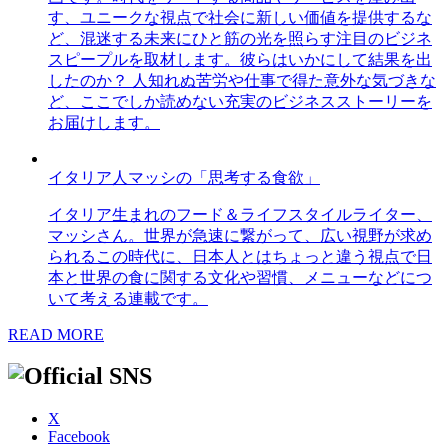
す、ユニークな視点で社会に新しい価値を提供するな
ど、混迷する未来にひと筋の光を照らす注目のビジネ
スピープルを取材します。彼らはいかにして結果を出
したのか？ 人知れぬ苦労や仕事で得た意外な気づきな
ど、ここでしか読めない充実のビジネスストーリーを
お届けします。
イタリア人マッシの「思考する食欲」
イタリア生まれのフード＆ライフスタイルライター、
マッシさん。世界が急速に繋がって、広い視野が求め
られるこの時代に、日本人とはちょっと違う視点で日
本と世界の食に関する文化や習慣、メニューなどにつ
いて考える連載です。
READ MORE
X
Facebook