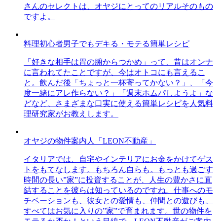
さんのセレクトは、オヤジにとってのリアルそのもの
ですよ。
料理初心者男子でもデキる・モテる簡単レシピ
「好きな相手は胃の腑からつかめ」って、昔はオンナ
に言われてたことですが、今はオトコにも言えるこ
と。飲んだ後「ちょっと一杯寄ってかない？」、「今
度一緒にアレ作らない？」「週末ホムパしようよ」な
どなど、さまざまな口実に使える簡単レシピを人気料
理研究家がお教えします。
オヤジの物件案内人「LEON不動産」
イタリアでは、自宅やインテリアにお金をかけてゲス
トをもてなします。もちろん自らも。もっとも過ごす
時間の長い”家”に投資することが、人生の豊かさに直
結することを彼らは知っているのですね。仕事へのモ
チベーションも、彼女との愛情も、仲間との遊びも、
すべてはお気に入りの”家”で育まれます。世の物件を