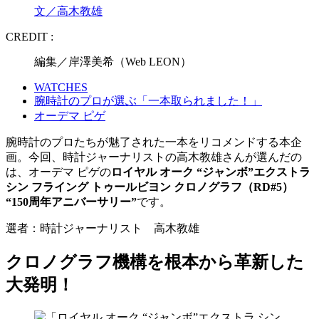
文／高木教雄
CREDIT :
編集／岸澤美希（Web LEON）
WATCHES
腕時計のプロが選ぶ「一本取られました！」
オーデマ ピゲ
腕時計のプロたちが魅了された一本をリコメンドする本企
画。今回、時計ジャーナリストの高木教雄さんが選んだの
は、オーデマ ピゲの
ロイヤル オーク “ジャンボ”エクストラ
シン フライング トゥールビヨン クロノグラフ（RD#5）
“150周年アニバーサリー”
です。
選者：時計ジャーナリスト 高木教雄
クロノグラフ機構を根本から革新した
大発明！