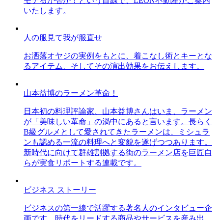
モテるか否か！という目線で、LEON不動産がご案内
いたします。
人の服見て我が服直せ
お洒落オヤジの実例をもとに、着こなし術とキーとな
るアイテム、そしてその演出効果をお伝えします。
山本益博のラーメン革命！
日本初の料理評論家、山本益博さんはいま、ラーメン
が「美味しい革命」の渦中にあると言います。長らく
B級グルメとして愛されてきたラーメンは、ミシュラ
ンも認める一流の料理へと変貌を遂げつつあります。
新時代に向けて群雄割拠する街のラーメン店を巨匠自
らが実食リポートする連載です。
ビジネス ストーリー
ビジネスの第一線で活躍する著名人のインタビュー企
画です。時代をリードする商品やサービスを産み出