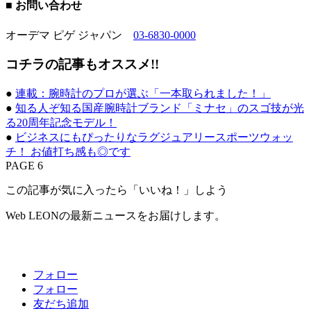
■ お問い合わせ
オーデマ ピゲ ジャパン
03-6830-0000
コチラの記事もオススメ!!
●
連載：腕時計のプロが選ぶ「一本取られました！」
●
知る人ぞ知る国産腕時計ブランド「ミナセ」のスゴ技が光
る20周年記念モデル！
●
ビジネスにもぴったりなラグジュアリースポーツウォッ
チ！ お値打ち感も◎です
PAGE 6
この記事が気に入ったら「いいね！」しよう
Web LEONの最新ニュースをお届けします。
フォロー
フォロー
友だち追加