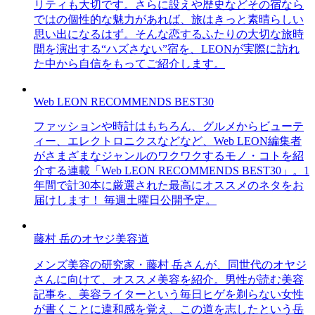
リティも大切です。さらに設えや歴史などその宿なら
ではの個性的な魅力があれば、旅はきっと素晴らしい
思い出になるはず。そんな恋するふたりの大切な旅時
間を演出する“ハズさない”宿を、LEONが実際に訪れ
た中から自信をもってご紹介します。
Web LEON RECOMMENDS BEST30
ファッションや時計はもちろん、グルメからビューテ
ィー、エレクトロニクスなどなど、Web LEON編集者
がさまざまなジャンルのワクワクするモノ・コトを紹
介する連載「Web LEON RECOMMENDS BEST30」。1
年間で計30本に厳選された最高にオススメのネタをお
届けします！ 毎週土曜日公開予定。
藤村 岳のオヤジ美容道
メンズ美容の研究家・藤村 岳さんが、同世代のオヤジ
さんに向けて、オススメ美容を紹介。男性が読む美容
記事を、美容ライターという毎日ヒゲを剃らない女性
が書くことに違和感を覚え、この道を志したという岳