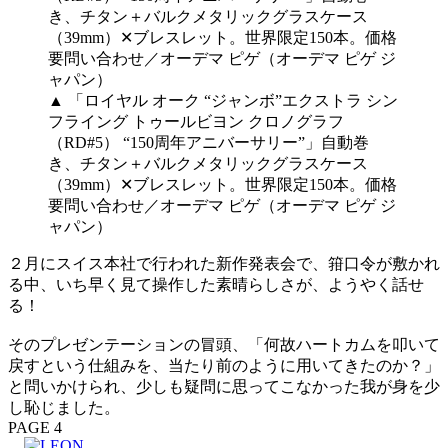
▲ 「ロイヤル オーク “ジャンボ”エクストラ シン
フライング トゥールビヨン クロノグラフ
（RD#5） “150周年アニバーサリー”」自動巻
き、チタン＋バルクメタリックグラスケース
（39mm）✕ブレスレット。世界限定150本。価格
要問い合わせ／オーデマ ピゲ（オーデマ ピゲ ジ
ャパン）
２月にスイス本社で行われた新作発表会で、箝口令が敷かれ
る中、いち早く見て操作した素晴らしさが、ようやく話せ
る！
そのプレゼンテーションの冒頭、「何故ハートカムを叩いて
戻すという仕組みを、当たり前のように用いてきたのか？」
と問いかけられ、少しも疑問に思ってこなかった我が身を少
し恥じました。
PAGE 4