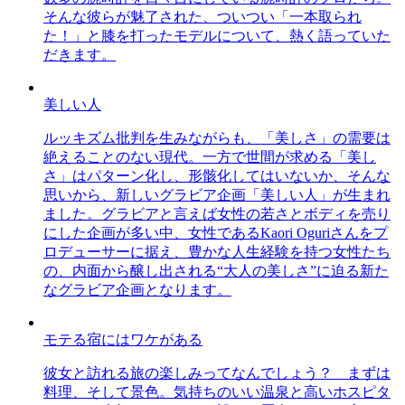
そんな彼らが魅了された、ついつい「一本取られ
た！」と膝を打ったモデルについて、熱く語っていた
だきます。
美しい人
ルッキズム批判を生みながらも、「美しさ」の需要は
絶えることのない現代。一方で世間が求める「美し
さ」はパターン化し、形骸化してはいないか、そんな
思いから、新しいグラビア企画「美しい人」が生まれ
ました。グラビアと言えば女性の若さとボディを売り
にした企画が多い中、女性であるKaori Oguriさんをプ
ロデューサーに据え、豊かな人生経験を持つ女性たち
の、内面から醸し出される“大人の美しさ”に迫る新た
なグラビア企画となります。
モテる宿にはワケがある
彼女と訪れる旅の楽しみってなんでしょう？ まずは
料理、そして景色。気持ちのいい温泉と高いホスピタ