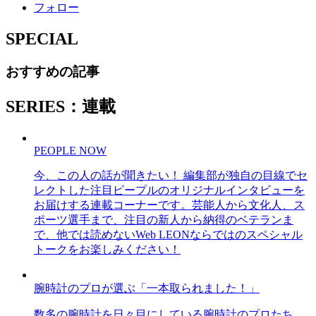
フォロー
SPECIAL
おすすめの記事
SERIES：連載
PEOPLE NOW
今、この人の話が聞きたい！ 編集部が独自の目線でセ
レクトした注目ピープルのオリジナルインタビューを
お届けする連載コーナーです。芸能人から文化人、ス
ポーツ選手まで、注目の新人から納得のベテランま
で、他では読めないWeb LEONならではのスペシャル
トークをお楽しみください！
腕時計のプロが選ぶ「一本取られました！」
数多の腕時計を日々目にしている腕時計のプロたち。