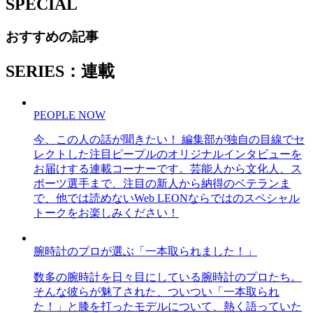
SPECIAL
おすすめの記事
SERIES：連載
PEOPLE NOW
今、この人の話が聞きたい！ 編集部が独自の目線でセ
レクトした注目ピープルのオリジナルインタビューを
お届けする連載コーナーです。芸能人から文化人、ス
ポーツ選手まで、注目の新人から納得のベテランま
で、他では読めないWeb LEONならではのスペシャル
トークをお楽しみください！
腕時計のプロが選ぶ「一本取られました！」
数多の腕時計を日々目にしている腕時計のプロたち。
そんな彼らが魅了された、ついつい「一本取られ
た！」と膝を打ったモデルについて、熱く語っていた