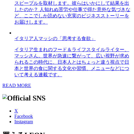
スピープルを取材します。彼らはいかにして結果を出
したのか？ 人知れぬ苦労や仕事で得た意外な気づきな
ど、ここでしか読めない充実のビジネスストーリーを
お届けします。
イタリア人マッシの「思考する食欲」
イタリア生まれのフード＆ライフスタイルライター、
マッシさん。世界が急速に繋がって、広い視野が求め
られるこの時代に、日本人とはちょっと違う視点で日
本と世界の食に関する文化や習慣、メニューなどにつ
いて考える連載です。
READ MORE
X
Facebook
Instagram