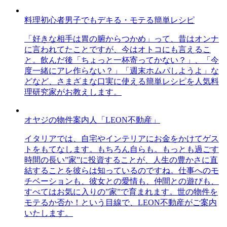
料理初心者男子でもデキる・モテる簡単レシピ
「好きな相手は胃の腑からつかめ」って、昔はオンナ
に言われてたことですが、今はオトコにも言えるこ
と。飲んだ後「ちょっと一杯寄ってかない？」、「今
度一緒にアレ作らない？」「週末ホムパしようよ」な
どなど、さまざまな口実に使える簡単レシピを人気料
理研究家がお教えします。
オヤジの物件案内人「LEON不動産」
イタリアでは、自宅やインテリアにお金をかけてゲス
トをもてなします。もちろん自らも。もっとも過ごす
時間の長い”家”に投資することが、人生の豊かさに直
結することを彼らは知っているのですね。仕事へのモ
チベーションも、彼女との愛情も、仲間との遊びも、
すべてはお気に入りの”家”で育まれます。世の物件を
モテるか否か！という目線で、LEON不動産がご案内
いたします。