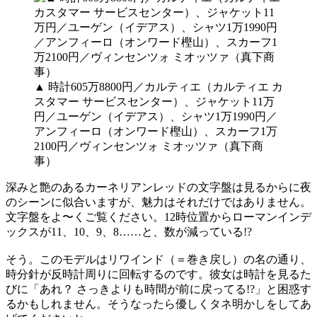
▲ 時計605万8800円／カルティエ（カルティエ カ
スタマー サービスセンター）、ジャケット11万
円／ユーゲン（イデアス）、シャツ1万1990円／
アンフィーロ（オンワード樫山）、スカーフ1万
2100円／ヴィンセンツォ ミオッツァ（真下商
事）
深みと艶のあるカーネリアンレッドの文字盤は見るからに夜
のシーンに似合いますが、魅力はそれだけではありません。
文字盤をよ〜くご覧ください。12時位置からローマンインデ
ックスが11、10、9、8……と、数が減っている!?
そう。このモデルはリワインド（＝巻き戻し）の名の通り、
時分針が反時計周りに回転するのです。彼女は時計を見るた
びに「あれ？ さっきよりも時間が前に戻ってる!?」と困惑す
るかもしれません。そうなったら優しくタネ明かしをしてあ