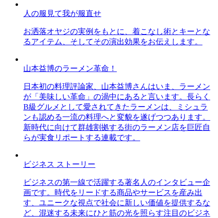
人の服見て我が服直せ
お洒落オヤジの実例をもとに、着こなし術とキーとな
るアイテム、そしてその演出効果をお伝えします。
山本益博のラーメン革命！
日本初の料理評論家、山本益博さんはいま、ラーメン
が「美味しい革命」の渦中にあると言います。長らく
B級グルメとして愛されてきたラーメンは、ミシュラ
ンも認める一流の料理へと変貌を遂げつつあります。
新時代に向けて群雄割拠する街のラーメン店を巨匠自
らが実食リポートする連載です。
ビジネス ストーリー
ビジネスの第一線で活躍する著名人のインタビュー企
画です。時代をリードする商品やサービスを産み出
す、ユニークな視点で社会に新しい価値を提供するな
ど、混迷する未来にひと筋の光を照らす注目のビジネ