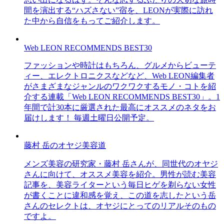
間を演出する“ハズさない”宿を、LEONが実際に訪れ
た中から自信をもってご紹介します。
Web LEON RECOMMENDS BEST30
ファッションや時計はもちろん、グルメからビューテ
ィー、エレクトロニクスなどなど、Web LEON編集者
がさまざまなジャンルのワクワクするモノ・コトを紹
介する連載「Web LEON RECOMMENDS BEST30」。1
年間で計30本に厳選された最高にオススメのネタをお
届けします！ 毎週土曜日公開予定。
藤村 岳のオヤジ美容道
メンズ美容の研究家・藤村 岳さんが、同世代のオヤジ
さんに向けて、オススメ美容を紹介。男性が読む美容
記事を、美容ライターという毎日ヒゲを剃らない女性
が書くことに違和感を覚え、この道を志したという岳
さんのセレクトは、オヤジにとってのリアルそのもの
ですよ。