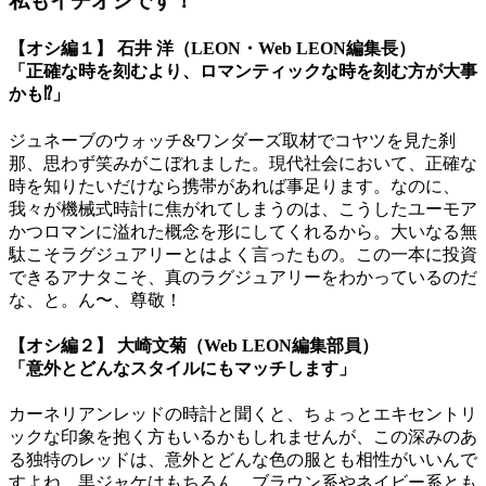
私もイチオシです！
【オシ編１】 石井 洋（LEON・Web LEON編集長）
「正確な時を刻むより、ロマンティックな時を刻む方が大事
かも⁉︎」
ジュネーブのウォッチ&ワンダーズ取材でコヤツを見た刹
那、思わず笑みがこぼれました。現代社会において、正確な
時を知りたいだけなら携帯があれば事足ります。なのに、
我々が機械式時計に焦がれてしまうのは、こうしたユーモア
かつロマンに溢れた概念を形にしてくれるから。大いなる無
駄こそラグジュアリーとはよく言ったもの。この一本に投資
できるアナタこそ、真のラグジュアリーをわかっているのだ
な、と。ん〜、尊敬！
【オシ編２】 大崎文菊（Web LEON編集部員）
「意外とどんなスタイルにもマッチします」
カーネリアンレッドの時計と聞くと、ちょっとエキセントリ
ックな印象を抱く方もいるかもしれませんが、この深みのあ
る独特のレッドは、意外とどんな色の服とも相性がいいんで
すよね。黒ジャケはもちろん、ブラウン系やネイビー系とも