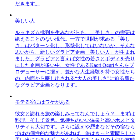
だきます。
美しい人
ルッキズム批判を生みながらも、「美しさ」の需要は
絶えることのない現代。一方で世間が求める「美し
さ」はパターン化し、形骸化してはいないか、そんな
思いから、新しいグラビア企画「美しい人」が生まれ
ました。グラビアと言えば女性の若さとボディを売り
にした企画が多い中、女性であるKaori Oguriさんをプ
ロデューサーに据え、豊かな人生経験を持つ女性たち
の、内面から醸し出される“大人の美しさ”に迫る新た
なグラビア企画となります。
モテる宿にはワケがある
彼女と訪れる旅の楽しみってなんでしょう？ まずは
料理、そして景色。気持ちのいい温泉と高いホスピタ
リティも大切です。さらに設えや歴史などその宿なら
ではの個性的な魅力があれば、旅はきっと素晴らしい
思い出になるはず。そんな恋するふたりの大切な旅時