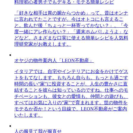
料理初心者男子でもデキる・モテる簡単レシピ
「好きな相手は胃の腑からつかめ」って、昔はオンナ
に言われてたことですが、今はオトコにも言えるこ
と。飲んだ後「ちょっと一杯寄ってかない？」、「今
度一緒にアレ作らない？」「週末ホムパしようよ」な
どなど、さまざまな口実に使える簡単レシピを人気料
理研究家がお教えします。
オヤジの物件案内人「LEON不動産」
イタリアでは、自宅やインテリアにお金をかけてゲス
トをもてなします。もちろん自らも。もっとも過ごす
時間の長い”家”に投資することが、人生の豊かさに直
結することを彼らは知っているのですね。仕事へのモ
チベーションも、彼女との愛情も、仲間との遊びも、
すべてはお気に入りの”家”で育まれます。世の物件を
モテるか否か！という目線で、LEON不動産がご案内
いたします。
人の服見て我が服直せ