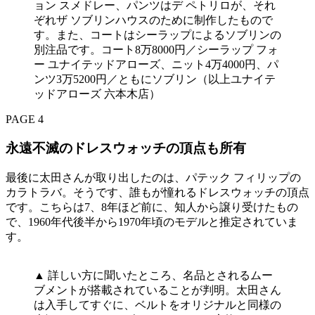
ョン スメドレー、パンツはデ ペトリロが、それ
ぞれザ ソブリンハウスのために制作したもので
す。また、コートはシーラップによるソブリンの
別注品です。コート8万8000円／シーラップ フォ
ー ユナイテッドアローズ、ニット4万4000円、パ
ンツ3万5200円／ともにソブリン（以上ユナイテ
ッドアローズ 六本木店）
PAGE 4
永遠不滅のドレスウォッチの頂点も所有
最後に太田さんが取り出したのは、パテック フィリップの
カラトラバ。そうです、誰もが憧れるドレスウォッチの頂点
です。こちらは7、8年ほど前に、知人から譲り受けたもの
で、1960年代後半から1970年頃のモデルと推定されていま
す。
▲ 詳しい方に聞いたところ、名品とされるムー
ブメントが搭載されていることが判明。太田さん
は入手してすぐに、ベルトをオリジナルと同様の