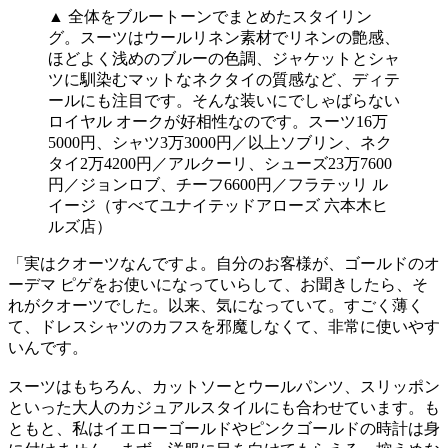
▲ 全体をブルートーンでまとめたスタイリン
グ。スーツはウールリネン素材でリネンの艶感、
ほどよく浅めのブルーの色調、ジャケットとシャ
ツに馴染むマットなネクタイの質感など、ディテ
ールにも注目です。そんな装いにでしゃばらない
ロイヤル オークが好相性なのです。スーツ16万
5000円、シャツ3万3000円／以上ソブリン、ネク
タイ2万4200円／アルクーリ、シューズ23万7600
円／ジョンロブ、チーフ6600円／フラテッリ ル
イージ（すべてユナイテッドアローズ 六本木ヒ
ルズ店）
「実はクオーツなんですよ。自分のお客様が、ゴールドのオ
ーデマ ピゲをお使いになっていらして、お聞きしたら、そ
れがクオーツでした。以来、気になっていて。すごく薄く
て、ドレスシャツのカフスを邪魔しなくて、非常に使いやす
いんです。
スーツはもちろん、カットソーとウールパンツ、スリッポン
といった大人のカジュアルスタイルにも合わせています。も
ともと、私はイエローゴールドやピンクゴールドの時計は身