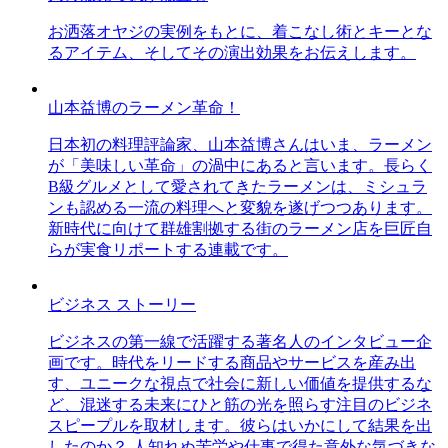
お洒落オヤジの実例をもとに、着こなし術とキーとな
るアイテム、そしてその演出効果をお伝えします。
山本益博のラーメン革命！
日本初の料理評論家、山本益博さんはいま、ラーメン
が「美味しい革命」の渦中にあると言います。長らく
B級グルメとして愛されてきたラーメンは、ミシュラ
ンも認める一流の料理へと変貌を遂げつつあります。
新時代に向けて群雄割拠する街のラーメン店を巨匠自
らが実食リポートする連載です。
ビジネス ストーリー
ビジネスの第一線で活躍する著名人のインタビュー企
画です。時代をリードする商品やサービスを産み出
す、ユニークな視点で社会に新しい価値を提供するな
ど、混迷する未来にひと筋の光を照らす注目のビジネ
スピープルを取材します。彼らはいかにして結果を出
したのか？ 人知れぬ苦労や仕事で得た意外な気づきな