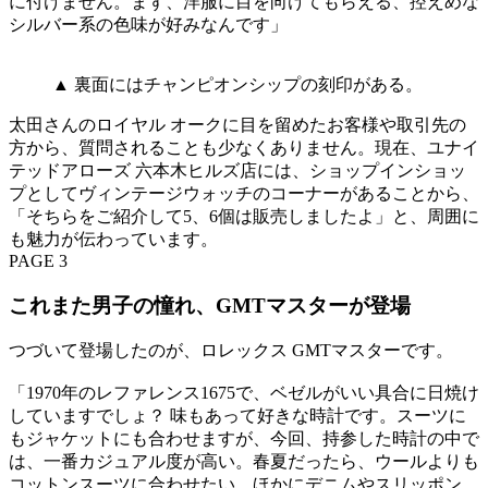
に付けません。まず、洋服に目を向けてもらえる、控えめな
シルバー系の色味が好みなんです」
▲ 裏面にはチャンピオンシップの刻印がある。
太田さんのロイヤル オークに目を留めたお客様や取引先の
方から、質問されることも少なくありません。現在、ユナイ
テッドアローズ 六本木ヒルズ店には、ショップインショッ
プとしてヴィンテージウォッチのコーナーがあることから、
「そちらをご紹介して5、6個は販売しましたよ」と、周囲に
も魅力が伝わっています。
PAGE 3
これまた男子の憧れ、GMTマスターが登場
つづいて登場したのが、ロレックス GMTマスターです。
「1970年のレファレンス1675で、ベゼルがいい具合に日焼け
していますでしょ？ 味もあって好きな時計です。スーツに
もジャケットにも合わせますが、今回、持参した時計の中で
は、一番カジュアル度が高い。春夏だったら、ウールよりも
コットンスーツに合わせたい。ほかにデニムやスリッポン、