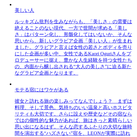
美しい人
ルッキズム批判を生みながらも、「美しさ」の需要は
絶えることのない現代。一方で世間が求める「美し
さ」はパターン化し、形骸化してはいないか、そんな
思いから、新しいグラビア企画「美しい人」が生まれ
ました。グラビアと言えば女性の若さとボディを売り
にした企画が多い中、女性であるKaori Oguriさんをプ
ロデューサーに据え、豊かな人生経験を持つ女性たち
の、内面から醸し出される“大人の美しさ”に迫る新た
なグラビア企画となります。
モテる宿にはワケがある
彼女と訪れる旅の楽しみってなんでしょう？ まずは
料理、そして景色。気持ちのいい温泉と高いホスピタ
リティも大切です。さらに設えや歴史などその宿なら
ではの個性的な魅力があれば、旅はきっと素晴らしい
思い出になるはず。そんな恋するふたりの大切な旅時
間を演出する“ハズさない”宿を、LEONが実際に訪れ