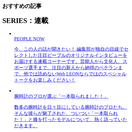
おすすめの記事
SERIES：連載
PEOPLE NOW
今、この人の話が聞きたい！ 編集部が独自の目線でセ
レクトした注目ピープルのオリジナルインタビューを
お届けする連載コーナーです。芸能人から文化人、ス
ポーツ選手まで、注目の新人から納得のベテランま
で、他では読めないWeb LEONならではのスペシャル
トークをお楽しみください！
腕時計のプロが選ぶ「一本取られました！」
数多の腕時計を日々目にしている腕時計のプロたち。
そんな彼らが魅了された、ついつい「一本取られ
た！」と膝を打ったモデルについて、熱く語っていた
だきます。