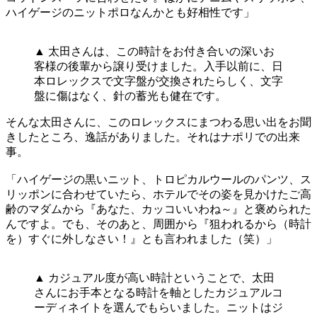
ハイゲージのニットポロなんかとも好相性です」
▲ 太田さんは、この時計をお付き合いの深いお
客様の後輩から譲り受けました。入手以前に、日
本ロレックスで文字盤が交換されたらしく、文字
盤に傷はなく、針の蓄光も健在です。
そんな太田さんに、このロレックスにまつわる思い出をお聞
きしたところ、逸話がありました。それはナポリでの出来
事。
「ハイゲージの黒いニット、トロピカルウールのパンツ、ス
リッポンに合わせていたら、ホテルでその姿を見かけたご高
齢のマダムから『あなた、カッコいいわね～』と褒められた
んですよ。でも、そのあと、周囲から『狙われるから（時計
を）すぐに外しなさい！』とも言われました（笑）」
▲ カジュアル度が高い時計ということで、太田
さんにお手本となる時計を軸としたカジュアルコ
ーディネイトを選んでもらいました。ニットはジ