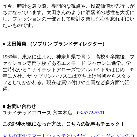
昨今、時計を選ぶ際、専門的な視点や、投資価値が先行しが
ちになっています。太田さんのように洒落者の感性を大切に
し、ファッションの一部として時計を楽しむ心を忘れずにい
たいものです。
● 太田裕康 （ソブリン ブランドディレクター）
1969年、東京に生まれ、神奈川県で育つ。高校を卒業後、フ
ァッション専門学校であるエスモード ジャポンに進学。学
生時代からユナイテッドアローズでアルバイトをはじめ、95
年に入社。ザ ソブリンハウスには立ち上げ当初からスタッ
フとしてかかわる。現在は買い付けや企画など多方面で活
躍。
■ お問い合わせ
ユナイテッドアローズ 六本木店
03-5772-5501
この記事が気になった方は、こちらの記事もチェック！
大人の本命スマートウォッチといえば、ルイ・ヴィトンのコ