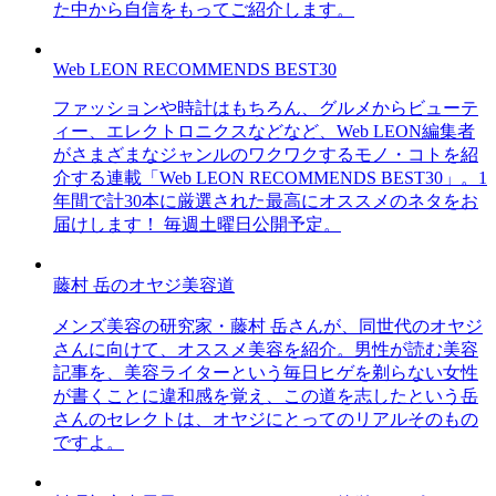
た中から自信をもってご紹介します。
Web LEON RECOMMENDS BEST30
ファッションや時計はもちろん、グルメからビューテ
ィー、エレクトロニクスなどなど、Web LEON編集者
がさまざまなジャンルのワクワクするモノ・コトを紹
介する連載「Web LEON RECOMMENDS BEST30」。1
年間で計30本に厳選された最高にオススメのネタをお
届けします！ 毎週土曜日公開予定。
藤村 岳のオヤジ美容道
メンズ美容の研究家・藤村 岳さんが、同世代のオヤジ
さんに向けて、オススメ美容を紹介。男性が読む美容
記事を、美容ライターという毎日ヒゲを剃らない女性
が書くことに違和感を覚え、この道を志したという岳
さんのセレクトは、オヤジにとってのリアルそのもの
ですよ。